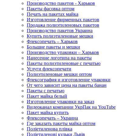
Производство пакетов - Харьков
Пакеты фасовка оптом
Печать на пакетах майка
Изготовление фирменных пакетов
Продажа полиэтиленовых пакетов
Производство пакетов Украина
Купить полиэтиленовые мешки
Флексопечать – Харьков
Большие пакеты и мешки
Производство упаковки – Харьков
Нанесение логотипа на пакеты
Пакеты полиэтиленовые с печатью
Услуги флексопечати
Полиэтиленовые мешки оптом
Флексография и изготовление упаковки
От чего зависит цена на пакеты банан
Пакеты с печатью
Пакет майка белый
Изготовление упаковки на заказ
Видеоканал компании УкрПак на YouTube
Пакет майка купить
Флексопечать – Украина
Где заказать пакеты майка оптом
Поліетиленова плівка
Поліетиленові кульки Львів