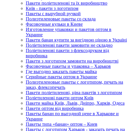
Пакети поліетиленові та їх виробництво
Київ - пакети з логотипом
Пакеты с вырубной ручкой
Полиэтиленовые пакеты со склада
Фасовочные кульки в Киеве
Изготовление упаковки и пакетов оптом в
Украине
Пакети банан купити за вигідною ціною в Україні
Поліетиленові пакети замовити не складно
Поліетиленові пакети з флексодруком від
виробника
Пакети з логотипом замовити на виробництві
Фасовочные пакеты и упаковка – Харьков
Где выгодно заказать пакеты майка
Серийные пакеты оптом в Украине
Полиэтиленовые пакеты с логотипом, печать на
заказ, флексопечать
Пакети поліетиленові, ціна пакетів з логотипом
Поліетиленові пакети оптом Київ
Пакети майка Київ, Львів, Дніпро, Харків, Одеса
Пакети оптом від виробника
Пакеты банан по выгодной цене в Харькове и
Украине
Пакеты типа «банан» оптом – Киев
Пакеты с логотипом Харьков - заказать печать на