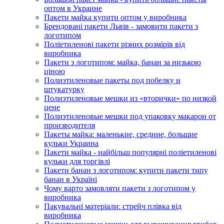
оптом в Украине
Пакети майка купити оптом у виробника
Брендовані пакети Львів - замовити пакети з
логотипом
Поліетиленові пакети різних розмірів від
виробника
Пакети з логотипом: майка, банан за низькою
ціною
Полиэтиленовые пакеты под побелку и
штукатурку
Полиэтиленовые мешки из «вторички» по низкой
цене
Полиэтиленовые мешки под упаковку макарон от
производителя
Пакеты майка: маленькие, средние, большие
кульки Украина
Пакети майка - найбільш популярні поліетиленові
кульки для торгівлі
Пакети банан з логотипом: купити пакети типу
банан в Україні
Чому варто замовляти пакети з логотипом у
виробника
Пакувальні матеріали: стрейч плівка від
виробника