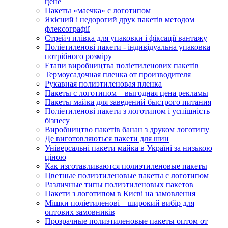
цене
Пакеты «маечка» с логотипом
Якісний і недорогий друк пакетів методом
флексографії
Стрейч плівка для упаковки і фіксації вантажу
Поліетиленові пакети - індивідуальна упаковка
потрібного розміру
Етапи виробництва поліетиленових пакетів
Термоусадочная пленка от производителя
Рукавная полиэтиленовая пленка
Пакеты с логотипом – выгодная цена рекламы
Пакеты майка для заведений быстрого питания
Поліетиленові пакети з логотипом і успішність
бізнесу
Виробництво пакетів банан з друком логотипу
Де виготовляються пакети для шин
Універсальні пакети майка в Україні за низькою
ціною
Как изготавливаются полиэтиленовые пакеты
Цветные полиэтиленовые пакеты с логотипом
Различные типы полиэтиленовых пакетов
Пакети з логотипом в Києві на замовлення
Мішки поліетиленові – широкий вибір для
оптових замовників
Прозрачные полиэтиленовые пакеты оптом от