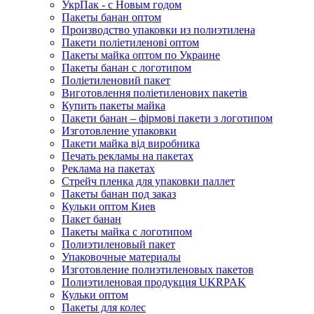
УкрПак - с Новым годом
Пакеты банан оптом
Производство упаковки из полиэтилена
Пакети поліетиленові оптом
Пакеты майка оптом по Украине
Пакеты банан с логотипом
Поліетиленовий пакет
Виготовлення поліетиленових пакетів
Купить пакеты майка
Пакети банан – фірмові пакети з логотипом
Изготовление упаковки
Пакети майка від виробника
Печать рекламы на пакетах
Реклама на пакетах
Стрейч пленка для упаковки паллет
Пакеты банан под заказ
Кульки оптом Киев
Пакет банан
Пакеты майка с логотипом
Полиэтиленовый пакет
Упаковочные материалы
Изготовление полиэтиленовых пакетов
Полиэтиленовая продукция UKRPAK
Кульки оптом
Пакеты для колес