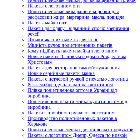
Полиэтиленовые мешки для выращивания грибов
Пакеты с логотипом опт
Полиэтиленовые вкладыши в коробки для
расфасовки жира, маргарина, масла, повидла
Пакеты майка опт
Пакети для одягу - відмінний спосіб зберігання
речей
Ознаки якісних пакетів для коліс
Міцність ручок поліетиленових пакетів
Кому підійдуть пакети майка з логотипом
Новые пакеты "С новым годом и Рождеством
Христовым"
Пакеты для ресторанов самообслуживания
Новые серийные пакеты майка
Пакеты с петлевой ручкой с печатью логотипа
Реклама бренду на пакетах з логотипом
Плівка поліетиленова оптом в Україні від
виробника
Поліетиленові пакети майка купити оптом від
виробника
Пакети з прорізною ручкою з логотипом
Производство полиэтиленовых пакетов в
Харькове
Полиэтиленовые мешки для пищевых продуктов
Пакеты с логотипом Днепр, Одесса по низкой