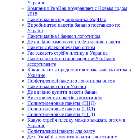
Украине
Компания УкрПак поздравляет с Новым годом
2018
Пакети майка від виробника УкрПак
Виробництво пакетів банан з поставкою по
Україні
Пакети майка і банан з логотипом
Де вигідно замовляти поліетиленові пакети
Пакеты с флексопечатью оптом
Где заказать стрейч пленку в Украине
Пакеты оптом на производстве УкрПак в
ассортименте
Какие пакеты предпочитают заказывать оптом в
Украине
Поліетиленові пакети з логотипом оптом
Пакети майка опт в Україні
Де вигідно купити пакети банан
Виготовлення пакетів з логотипом
Полиэтиленовые пакеты (ПНД)
Полиэтиленовые пакеты (ПВД)
Полиэтиленовые пакеты (ПСД)
Какую стрейч пленку можно заказать оптом в
Украине
Поліетиленові пакети для одягу
Де в Україні замовити пакети з логотипом