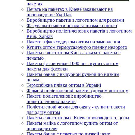
пакетах
Печать на пакетах в Киеве заказывают на
производстве УкрПак
Виробництво пакетів з логотипом для реклами
Фасувальні пакети оптом за низькою ціною
Виробництво поліетиленових пакетів з логотипом
Київ, Харків
Пакети з флексодруком оптом на замовлення
Купить оптом термоусадочную пленку недорого
Пакеты с логотипом Киев - заказать пакеты с
печатью
Пакеты фасовочные 1000 шт - купить оптом
пакеты для фасовки
Пакеты банан с вырубной ручкой по низким
ценам
Термозбіжна плівка оптом в Україні
Фірмові поліетиленові пакети з друком логотипу
Пакети поліетиленові: виробництво
поліетиленових пакетів
Поліетиленові чохли для одягу - купити пакети
для одягу оптом
Пакеты с логотипом в Киеве производство, цены
Пакеты майка с логотипом купить оптом от
производителя
Пакеты банан с печатью по низкой цене