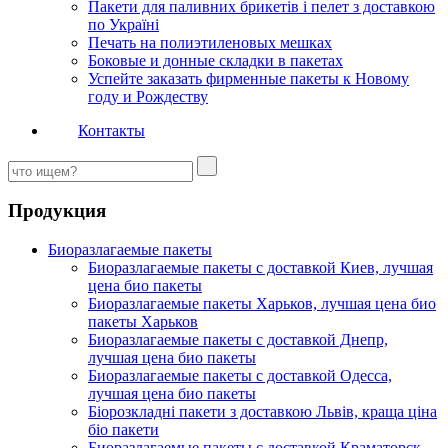
Пакети для паливних брикетів і пелет з доставкою
по Україні
Печать на полиэтиленовых мешках
Боковые и донные складки в пакетах
Успейте заказать фирменные пакеты к Новому
году и Рождеству
Контакты
Продукция
Биоразлагаемые пакеты
Биоразлагаемые пакеты с доставкой Киев, лучшая
цена био пакеты
Биоразлагаемые пакеты Харьков, лучшая цена био
пакеты Харьков
Биоразлагаемые пакеты с доставкой Днепр,
лучшая цена био пакеты
Биоразлагаемые пакеты с доставкой Одесса,
лучшая цена био пакеты
Біорозкладні пакети з доставкою Львів, краща ціна
біо пакети
Биоразлагаемые пакеты с доставкой Краматорск,