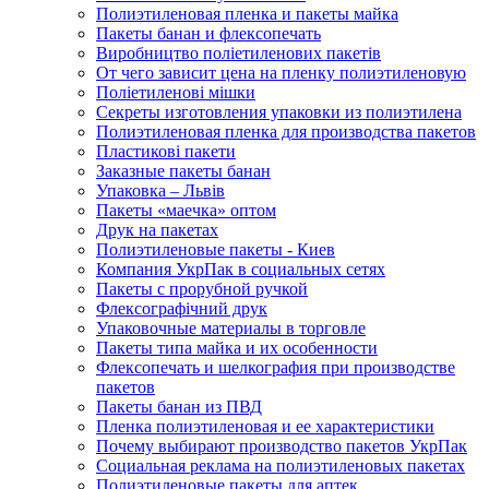
Полиэтиленовая пленка и пакеты майка
Пакеты банан и флексопечать
Виробництво поліетиленових пакетів
От чего зависит цена на пленку полиэтиленовую
Поліетиленові мішки
Секреты изготовления упаковки из полиэтилена
Полиэтиленовая пленка для производства пакетов
Пластикові пакети
Заказные пакеты банан
Упаковка – Львів
Пакеты «маечка» оптом
Друк на пакетах
Полиэтиленовые пакеты - Киев
Компания УкрПак в социальных сетях
Пакеты с прорубной ручкой
Флексографічний друк
Упаковочные материалы в торговле
Пакеты типа майка и их особенности
Флексопечать и шелкография при производстве
пакетов
Пакеты банан из ПВД
Пленка полиэтиленовая и ее характеристики
Почему выбирают производство пакетов УкрПак
Социальная реклама на полиэтиленовых пакетах
Полиэтиленовые пакеты для аптек