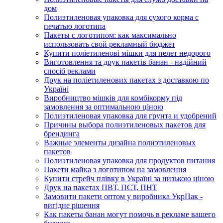
дом
Полиэтиленовая упаковка для сухого корма с
печатью логотипа
Пакеты с логотипом: как максимально
использовать свой рекламный бюджет
Купити поліетиленові мішки для пелет недорого
Виготовлення та друк пакетів банан - надійний
спосіб реклами
Друк на поліетиленових пакетах з доставкою по
Україні
Виробництво мішків для комбікорму під
замовлення за оптимальною ціною
Полиэтиленовая упаковка для грунта и удобрений
Причины выбора полиэтиленовых пакетов для
брендинга
Важные элементы дизайна полиэтиленовых
пакетов
Полиэтиленовая упаковка для продуктов питания
Пакети майка з логотипом на замовлення
Купити стрейч плівку в Україні за низькою ціною
Друк на пакетах ПВТ, ПСТ, ПНТ
Замовити пакети оптом у виробника УкрПак -
вигідне рішення
Как пакеты банан могут помочь в рекламе вашего