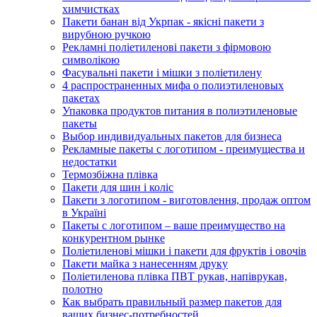
химчистках
Пакети банан від Укрпак - якісні пакети з
вирубною ручкою
Рекламні поліетиленові пакети з фірмовою
символікою
Фасувальні пакети і мішки з поліетилену
4 распространенных мифа о полиэтиленовых
пакетах
Упаковка продуктов питания в полиэтиленовые
пакеты
Выбор индивидуальных пакетов для бизнеса
Рекламные пакеты с логотипом - преимущества и
недостатки
Термозбіжна плівка
Пакети для шин і коліс
Пакети з логотипом - виготовлення, продаж оптом
в Україні
Пакеты с логотипом – ваше преимущество на
конкурентном рынке
Поліетиленові мішки і пакети для фруктів і овочів
Пакети майка з нанесенням друку
Поліетиленова плівка ПВТ рукав, напіврукав,
полотно
Как выбрать правильный размер пакетов для
ваших бизнес-потребностей