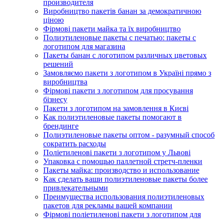
производителя
Виробництво пакетів банан за демократичною
ціною
Фірмові пакети майка та їх виробництво
Полиэтиленовые пакеты с печатью: пакеты с
логотипом для магазина
Пакеты банан с логотипом различных цветовых
решений
Замовляємо пакети з логотипом в Україні прямо з
виробництва
Фірмові пакети з логотипом для просування
бізнесу
Пакети з логотипом на замовлення в Києві
Как полиэтиленовые пакеты помогают в
брендинге
Полиэтиленовые пакеты оптом - разумный способ
сократить расходы
Поліетиленові пакети з логотипом у Львові
Упаковка с помощью паллетной стретч-пленки
Пакеты майка: производство и использование
Как сделать ваши полиэтиленовые пакеты более
привлекательными
Преимущества использования полиэтиленовых
пакетов для рекламы вашей компании
Фірмові поліетиленові пакети з логотипом для