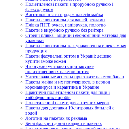
Поліетиленові пакети з прорубною ручкою і
флексодруком
Виготовлення та продаж пакетів майка
Пакеты с логотипом для вашей рекламы
Плівка ПНТ, рукав, напіврукав, полотно
Пакети з вирубною ручкою без рейтера
Стрейч плівка - міцний і економічний матеріал для
упаковки
Пакеты с логотипом, как упаковочная и рекламная
продукция
Пакети фасувальні оптом в Україні: дешево
купити зможе кожен
Что нужно учитывать при закупке
полиэтиленовых пакетов оптом
Учтите важные аспекты при заказе пакетов банан
Пакеты майка и их популярность в период
коронавируса и карантина в Украине
Практичні поліетиленові пакети для піци і
хлібобулочних виробів
Поліетиленові пакети для аптечних мереж
Пакеты для доставки 19-литровых бутылей с
водой
Логотип на пакетах як реклама
Бічні фальци і донні складки в пакетах
Полиэтиленовые пакеты для служб доставки на