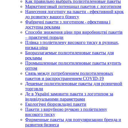
Как правильно выбрать полиэтиленовые пакеты
Маркетинговый потенциал пакетов с логотипом
Нанесення логотипу на пакети - ефективний крок
до розвитку вашого бізнесу
Фабричні пакети з логотипом - ефективна і
доступна реклама
Способи зниження ціни при виробництві пакетів
– практичні поради
Плівка з поліетилену високого тиску в рулонах,
низька ціна
Биоразлагаемые полиэтиленовые пакеты для
рекламы
Промышленные полиэтиленовые пакеты купить
оптом
Связь между потреблением полиэтиленовых
пакетов и распространением COVID-19
Дешевые полиэтиленовые пакеты для розничной
торговли
Де в Україні замовити пакети з логотипом за
індивідуальними параметрами
Екологічні біорозкладні пакети
Пакети з вирубною ручкою з поліетилену
високого тиску
Фирменные пакеты для популяризации бренда и
развития бизнеса