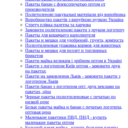
Пакеты банан с флексопечатью оптом от
производителя
Поліетиленові пакувальні матеріали від виробника
Виробництво пакетів з вирубною ручкою Україна
Стретч плівка палетна та харчова
Замовити поліетиленові пакети з друком логотипу
Пакеты для кошачьего наполнителя
Пакеты и мешки для удобрений, грунта, компоста
Полиэтиленовая упаковка кормов для животных
Пакеты и мешки для пеллет и топливных
брикетов
Пакети майка великим і дрібним оптом в Україні
Пакети з логотипом Київ оптом - замовити друк
на пакетах
Пакети на замовлення Львів - замовити пакети з
логотипом Львів
Пакети банан з логотипом опт: друк реклами на
пакетах, ціна
Черные пакеты полиэтиленовые с печатью по
низкой цене
Белые пакеты майка и банан с печатью логотипа,
оптовая цена
Маленькие пакетики ПВД, ПНД - купить
маленькие пакеты оптом
Большой пакет майка - купить большие пакеты