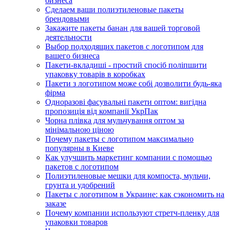
бизнеса
Сделаем ваши полиэтиленовые пакеты
брендовыми
Закажите пакеты банан для вашей торговой
деятельности
Выбор подходящих пакетов с логотипом для
вашего бизнеса
Пакети-вкладиші - простий спосіб поліпшити
упаковку товарів в коробках
Пакети з логотипом може собі дозволити будь-яка
фірма
Одноразові фасувальні пакети оптом: вигідна
пропозиція від компанії УкрПак
Чорна плівка для мульчування оптом за
мінімальною ціною
Почему пакеты с логотипом максимально
популярны в Киеве
Как улучшить маркетинг компании с помощью
пакетов с логотипом
Полиэтиленовые мешки для компоста, мульчи,
грунта и удобрений
Пакеты с логотипом в Украине: как сэкономить на
заказе
Почему компании используют стретч-пленку для
упаковки товаров