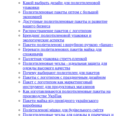
Какой выбрать дизайн для полиэтиленовой
упаковки
Полиэтиленовые пакеты оптом с большой
экономией
Доступные полиэтиленовые пакеты и развитие
вашего бизнеса
Распространение пакетов с логотипом
Брендинг полиэтиленовой упаковки и
экологические аспекты
Пакети поліетиленові з вирубною ручкою «банан»
Переваги поліетиленових пакетів майка для
споживачів
Паллетная упаковка стретч-пленкой
Полиэтиленовые чехлы - идеальная защита для
одежды высокого качества
Почему выбирают полиэтилен для пакетов
Пакеты с логотипом с праздничным дизайном
Пакет с логотипом как маркетинговый
инструмент для продуктовых магазинов
Как изготавливаются полиэтиленовые пакеты на
производстве УкрПак
Пакети майка від провідного українського
виробника
Поліетиленові мішки для будівельного сміття
Полиэтиленовые чехлы для одежды в прачечных и