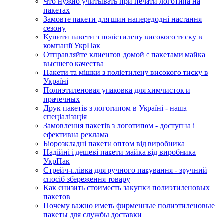
Что нужно учитывать при печати логотипа на
пакетах
Замовте пакети для шин напередодні настання
сезону
Купити пакети з поліетилену високого тиску в
компанії УкрПак
Отправляйте клиентов домой с пакетами майка
высшего качества
Пакети та мішки з поліетилену високого тиску в
Україні
Полиэтиленовая упаковка для химчисток и
прачечных
Друк пакетів з логотипом в Україні - наша
спеціалізація
Замовлення пакетів з логотипом - доступна і
ефективна реклама
Біорозкладні пакети оптом від виробника
Надійні і дешеві пакети майка від виробника
УкрПак
Стрейч-плівка для ручного пакування - зручний
спосіб збереження товару
Как снизить стоимость закупки полиэтиленовых
пакетов
Почему важно иметь фирменные полиэтиленовые
пакеты для службы доставки