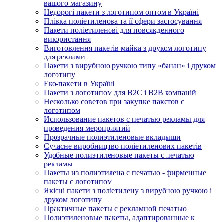
вашого магазину
Недорогі пакети з логотипом оптом в Україні
Плівка поліетиленова та її сфери застосування
Пакети поліетиленові для повсякденного
використання
Виготовлення пакетів майка з друком логотипу
для реклами
Пакети з вирубною ручкою типу «банан» і друком
логотипу
Еко-пакети в Україні
Пакети з логотипом для B2C і B2B компаній
Несколько советов при закупке пакетов с
логотипом
Использование пакетов с печатью рекламы для
проведения мероприятий
Прозрачные полиэтиленовые вкладыши
Сучасне виробництво поліетиленових пакетів
Удобные полиэтиленовые пакеты с печатью
рекламы
Пакеты из полиэтилена с печатью - фирменные
пакеты с логотипом
Якісні пакети з поліетилену з вирубною ручкою і
друком логотипу
Практичные пакеты с рекламной печатью
Полиэтиленовые пакеты, адаптированные к