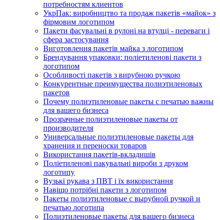
потребностям клиентов
УкрПак: виробництво та продаж пакетів «майок» з
фірмовим логотипом
Пакети фасувальні в рулоні на втулці - переваги і
сфера застосування
Виготовлення пакетів майка з логотипом
Брендування упаковки: поліетиленові пакети з
логотипом
Особливості пакетів з вирубною ручкою
Конкурентные преимущества полиэтиленовых
пакетов
Почему полиэтиленовые пакеты с печатью важны
для вашего бизнеса
Прозрачные полиэтиленовые пакеты от
производителя
Универсальные полиэтиленовые пакеты для
хранения и переноски товаров
Використання пакетів-вкладишів
Поліетиленові пакувальні вироби з друком
логотипу
Вузькі рукава з ПВТ і їх використання
Навіщо потрібні пакети з логотипом
Пакеты полиэтиленовые с вырубной ручкой и
печатью логотипа
Полиэтиленовые пакеты для вашего бизнеса