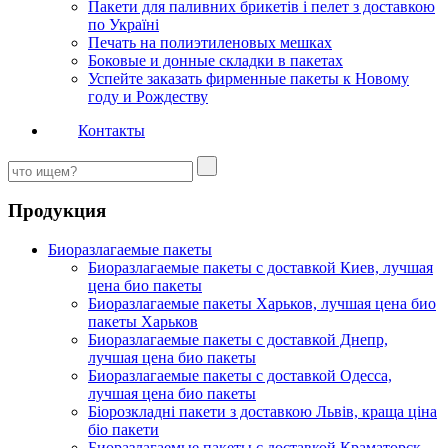
Пакети для паливних брикетів і пелет з доставкою
по Україні
Печать на полиэтиленовых мешках
Боковые и донные складки в пакетах
Успейте заказать фирменные пакеты к Новому
году и Рождеству
Контакты
Продукция
Биоразлагаемые пакеты
Биоразлагаемые пакеты с доставкой Киев, лучшая
цена био пакеты
Биоразлагаемые пакеты Харьков, лучшая цена био
пакеты Харьков
Биоразлагаемые пакеты с доставкой Днепр,
лучшая цена био пакеты
Биоразлагаемые пакеты с доставкой Одесса,
лучшая цена био пакеты
Біорозкладні пакети з доставкою Львів, краща ціна
біо пакети
Биоразлагаемые пакеты с доставкой Краматорск,