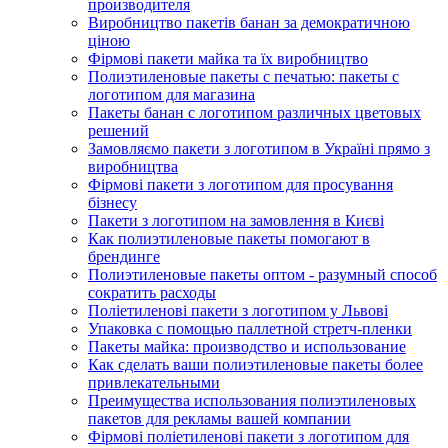
производителя
Виробництво пакетів банан за демократичною
ціною
Фірмові пакети майка та їх виробництво
Полиэтиленовые пакеты с печатью: пакеты с
логотипом для магазина
Пакеты банан с логотипом различных цветовых
решений
Замовляємо пакети з логотипом в Україні прямо з
виробництва
Фірмові пакети з логотипом для просування
бізнесу
Пакети з логотипом на замовлення в Києві
Как полиэтиленовые пакеты помогают в
брендинге
Полиэтиленовые пакеты оптом - разумный способ
сократить расходы
Поліетиленові пакети з логотипом у Львові
Упаковка с помощью паллетной стретч-пленки
Пакеты майка: производство и использование
Как сделать ваши полиэтиленовые пакеты более
привлекательными
Преимущества использования полиэтиленовых
пакетов для рекламы вашей компании
Фірмові поліетиленові пакети з логотипом для