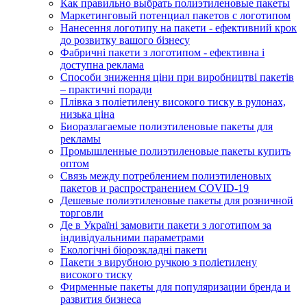
Как правильно выбрать полиэтиленовые пакеты
Маркетинговый потенциал пакетов с логотипом
Нанесення логотипу на пакети - ефективний крок
до розвитку вашого бізнесу
Фабричні пакети з логотипом - ефективна і
доступна реклама
Способи зниження ціни при виробництві пакетів
– практичні поради
Плівка з поліетилену високого тиску в рулонах,
низька ціна
Биоразлагаемые полиэтиленовые пакеты для
рекламы
Промышленные полиэтиленовые пакеты купить
оптом
Связь между потреблением полиэтиленовых
пакетов и распространением COVID-19
Дешевые полиэтиленовые пакеты для розничной
торговли
Де в Україні замовити пакети з логотипом за
індивідуальними параметрами
Екологічні біорозкладні пакети
Пакети з вирубною ручкою з поліетилену
високого тиску
Фирменные пакеты для популяризации бренда и
развития бизнеса