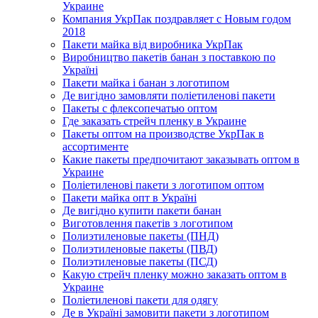
Украине
Компания УкрПак поздравляет с Новым годом
2018
Пакети майка від виробника УкрПак
Виробництво пакетів банан з поставкою по
Україні
Пакети майка і банан з логотипом
Де вигідно замовляти поліетиленові пакети
Пакеты с флексопечатью оптом
Где заказать стрейч пленку в Украине
Пакеты оптом на производстве УкрПак в
ассортименте
Какие пакеты предпочитают заказывать оптом в
Украине
Поліетиленові пакети з логотипом оптом
Пакети майка опт в Україні
Де вигідно купити пакети банан
Виготовлення пакетів з логотипом
Полиэтиленовые пакеты (ПНД)
Полиэтиленовые пакеты (ПВД)
Полиэтиленовые пакеты (ПСД)
Какую стрейч пленку можно заказать оптом в
Украине
Поліетиленові пакети для одягу
Де в Україні замовити пакети з логотипом