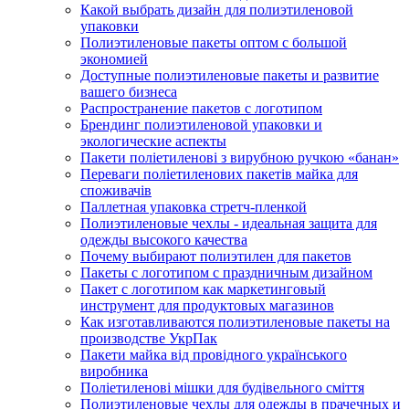
Какой выбрать дизайн для полиэтиленовой
упаковки
Полиэтиленовые пакеты оптом с большой
экономией
Доступные полиэтиленовые пакеты и развитие
вашего бизнеса
Распространение пакетов с логотипом
Брендинг полиэтиленовой упаковки и
экологические аспекты
Пакети поліетиленові з вирубною ручкою «банан»
Переваги поліетиленових пакетів майка для
споживачів
Паллетная упаковка стретч-пленкой
Полиэтиленовые чехлы - идеальная защита для
одежды высокого качества
Почему выбирают полиэтилен для пакетов
Пакеты с логотипом с праздничным дизайном
Пакет с логотипом как маркетинговый
инструмент для продуктовых магазинов
Как изготавливаются полиэтиленовые пакеты на
производстве УкрПак
Пакети майка від провідного українського
виробника
Поліетиленові мішки для будівельного сміття
Полиэтиленовые чехлы для одежды в прачечных и