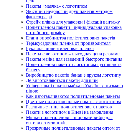
цене
Пакеты «маечка» с логотипом
Якісний і недорогий друк пакетів методом
флексографії
Стрейч плівка для упаковки і фіксації вантажу
Поліетиленові пакети - індивідуальна упаковка
потрібного розміру
Етапи виробництва поліетиленових пакетів
Термоусадочная пленка от производителя
Рукавная полиэтиленовая пленка
Пакеты с логотипом – выгодная цена рекламы
Пакеты майка для заведений быстрого питания
Поліетиленові пакети з логотипом і успішність
бізнесу
Виробництво пакетів банан з друком логотипу
Де виготовляються пакети для шин
Універсальні пакети майка в Україні за низькою
ціною
Как изготавливаются полиэтиленовые пакеты
Цветные полиэтиленовые пакеты с логотипом
Различные типы полиэтиленовых пакетов
Пакети з логотипом в Києві на замовлення
Мішки поліетиленові – широкий вибір для
оптових замовників
Прозрачные полиэтиленовые пакеты оптом от