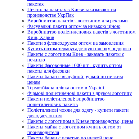
пакетах
Печать на пакетах в Киеве заказывают на
производстве УкрПак
Виробництво пакетів з логотипом для реклами
Фасувальні пакети оптом за низькою ціною
Виробництво поліетиленових пакетів з логотипом
Київ, Харків
Пакети з флексодруком оптом на замовлення
Купить оптом термоусадочную пленку недорого
Пакеты с логотипом Киев - заказать пакеты с
печатью
Пакеты фасовочные 1000 шт - купить оптом
пакеты для фасовки
Пакеты банан с вырубной ручкой по низким
ценам
Термозбіжна плівка оптом в Україні
Фірмові поліетиленові пакети з друком логотипу
Пакети поліетиленові: виробництво
поліетиленових пакетів
Поліетиленові чохли для одягу - купити пакети
для одягу оптом
Пакеты с логотипом в Киеве производство, цены
Пакеты майка с логотипом купить оптом от
производителя
Пакеты банан с печатью по низкой цене