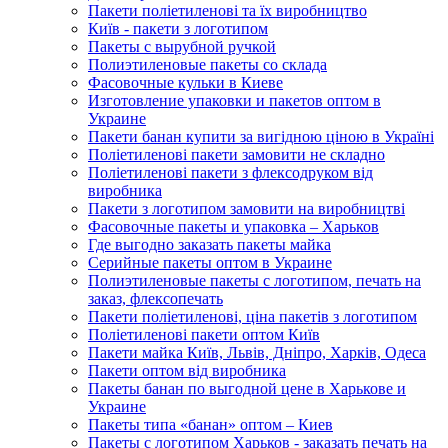
Пакети поліетиленові та їх виробництво
Київ - пакети з логотипом
Пакеты с вырубной ручкой
Полиэтиленовые пакеты со склада
Фасовочные кульки в Киеве
Изготовление упаковки и пакетов оптом в
Украине
Пакети банан купити за вигідною ціною в Україні
Поліетиленові пакети замовити не складно
Поліетиленові пакети з флексодруком від
виробника
Пакети з логотипом замовити на виробництві
Фасовочные пакеты и упаковка – Харьков
Где выгодно заказать пакеты майка
Серийные пакеты оптом в Украине
Полиэтиленовые пакеты с логотипом, печать на
заказ, флексопечать
Пакети поліетиленові, ціна пакетів з логотипом
Поліетиленові пакети оптом Київ
Пакети майка Київ, Львів, Дніпро, Харків, Одеса
Пакети оптом від виробника
Пакеты банан по выгодной цене в Харькове и
Украине
Пакеты типа «банан» оптом – Киев
Пакеты с логотипом Харьков - заказать печать на