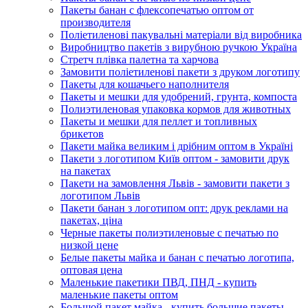
Пакеты банан с флексопечатью оптом от
производителя
Поліетиленові пакувальні матеріали від виробника
Виробництво пакетів з вирубною ручкою Україна
Стретч плівка палетна та харчова
Замовити поліетиленові пакети з друком логотипу
Пакеты для кошачьего наполнителя
Пакеты и мешки для удобрений, грунта, компоста
Полиэтиленовая упаковка кормов для животных
Пакеты и мешки для пеллет и топливных
брикетов
Пакети майка великим і дрібним оптом в Україні
Пакети з логотипом Київ оптом - замовити друк
на пакетах
Пакети на замовлення Львів - замовити пакети з
логотипом Львів
Пакети банан з логотипом опт: друк реклами на
пакетах, ціна
Черные пакеты полиэтиленовые с печатью по
низкой цене
Белые пакеты майка и банан с печатью логотипа,
оптовая цена
Маленькие пакетики ПВД, ПНД - купить
маленькие пакеты оптом
Большой пакет майка - купить большие пакеты