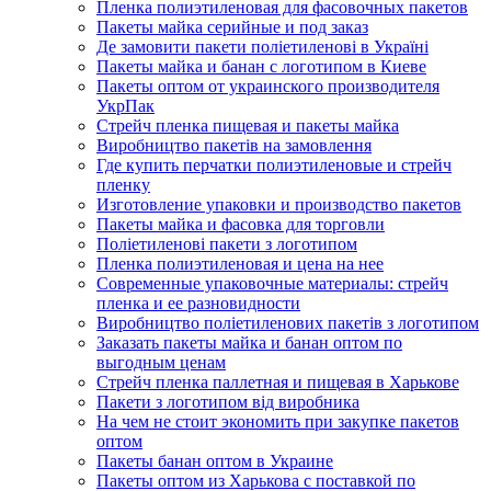
Пленка полиэтиленовая для фасовочных пакетов
Пакеты майка серийные и под заказ
Де замовити пакети поліетиленові в Україні
Пакеты майка и банан с логотипом в Киеве
Пакеты оптом от украинского производителя
УкрПак
Стрейч пленка пищевая и пакеты майка
Виробництво пакетів на замовлення
Где купить перчатки полиэтиленовые и стрейч
пленку
Изготовление упаковки и производство пакетов
Пакеты майка и фасовка для торговли
Поліетиленові пакети з логотипом
Пленка полиэтиленовая и цена на нее
Современные упаковочные материалы: стрейч
пленка и ее разновидности
Виробництво поліетиленових пакетів з логотипом
Заказать пакеты майка и банан оптом по
выгодным ценам
Стрейч пленка паллетная и пищевая в Харькове
Пакети з логотипом від виробника
На чем не стоит экономить при закупке пакетов
оптом
Пакеты банан оптом в Украине
Пакеты оптом из Харькова с поставкой по