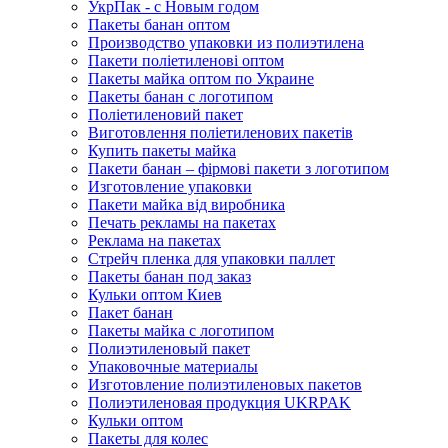
УкрПак - с Новым годом
Пакеты банан оптом
Производство упаковки из полиэтилена
Пакети поліетиленові оптом
Пакеты майка оптом по Украине
Пакеты банан с логотипом
Поліетиленовий пакет
Виготовлення поліетиленових пакетів
Купить пакеты майка
Пакети банан – фірмові пакети з логотипом
Изготовление упаковки
Пакети майка від виробника
Печать рекламы на пакетах
Реклама на пакетах
Стрейч пленка для упаковки паллет
Пакеты банан под заказ
Кульки оптом Киев
Пакет банан
Пакеты майка с логотипом
Полиэтиленовый пакет
Упаковочные материалы
Изготовление полиэтиленовых пакетов
Полиэтиленовая продукция UKRPAK
Кульки оптом
Пакеты для колес