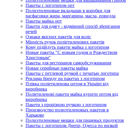
Полиэтиленовые мешки для выращивания грибов
Пакеты с логотипом опт
Полиэтиленовые вкладыши в коробки для
расфасовки жира, маргарина, масла, повидла
Пакеты майка опт
Пакети для одягу - відмінний спосіб зберігання
речей
Ознаки якісних пакетів для коліс
Міцність ручок поліетиленових пакетів
Кому підійдуть пакети майка з логотипом
Новые пакеты "С новым годом и Рождеством
Христовым"
Пакеты для ресторанов самообслуживания
Новые серийные пакеты майка
Пакеты с петлевой ручкой с печатью логотипа
Реклама бренду на пакетах з логотипом
Плівка поліетиленова оптом в Україні від
виробника
Поліетиленові пакети майка купити оптом від
виробника
Пакети з прорізною ручкою з логотипом
Производство полиэтиленовых пакетов в
Харькове
Полиэтиленовые мешки для пищевых продуктов
Пакеты с логотипом Днепр, Одесса по низкой