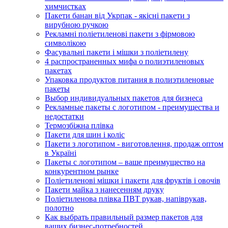
химчистках
Пакети банан від Укрпак - якісні пакети з
вирубною ручкою
Рекламні поліетиленові пакети з фірмовою
символікою
Фасувальні пакети і мішки з поліетилену
4 распространенных мифа о полиэтиленовых
пакетах
Упаковка продуктов питания в полиэтиленовые
пакеты
Выбор индивидуальных пакетов для бизнеса
Рекламные пакеты с логотипом - преимущества и
недостатки
Термозбіжна плівка
Пакети для шин і коліс
Пакети з логотипом - виготовлення, продаж оптом
в Україні
Пакеты с логотипом – ваше преимущество на
конкурентном рынке
Поліетиленові мішки і пакети для фруктів і овочів
Пакети майка з нанесенням друку
Поліетиленова плівка ПВТ рукав, напіврукав,
полотно
Как выбрать правильный размер пакетов для
ваших бизнес-потребностей