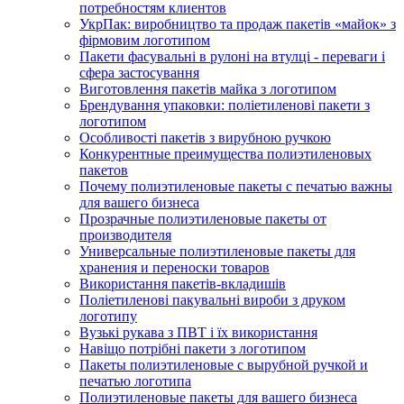
потребностям клиентов
УкрПак: виробництво та продаж пакетів «майок» з
фірмовим логотипом
Пакети фасувальні в рулоні на втулці - переваги і
сфера застосування
Виготовлення пакетів майка з логотипом
Брендування упаковки: поліетиленові пакети з
логотипом
Особливості пакетів з вирубною ручкою
Конкурентные преимущества полиэтиленовых
пакетов
Почему полиэтиленовые пакеты с печатью важны
для вашего бизнеса
Прозрачные полиэтиленовые пакеты от
производителя
Универсальные полиэтиленовые пакеты для
хранения и переноски товаров
Використання пакетів-вкладишів
Поліетиленові пакувальні вироби з друком
логотипу
Вузькі рукава з ПВТ і їх використання
Навіщо потрібні пакети з логотипом
Пакеты полиэтиленовые с вырубной ручкой и
печатью логотипа
Полиэтиленовые пакеты для вашего бизнеса