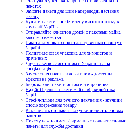
Что нужно учитывать при печати логотипа на
пакетах
Замовте пакети для шин напередодні настання
сезону
Купити пакети з поліетилену високого тиску в
компанії УкрПак
Отправляйте клиентов домой с пакетами майка
высшего качества
Пакети та мішки з поліетилену високого тиску в
Україні
Полиэтиленовая упаковка для химчисток и
прачечных
Друк пакетів з логотипом в Україні - наша
спеціалізація
Замовлення пакетів з логотипом - доступна і
ефективна реклама
Біорозкладні пакети оптом від виробника
Надійні і дешеві пакети майка від виробника
УкрПак
Стрейч-плівка для ручного пакування - зручний
спосіб збереження товару
Как снизить стоимость закупки полиэтиленовых
пакетов
Почему важно иметь фирменные полиэтиленовые
пакеты для службы доставки