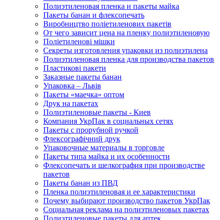
Полиэтиленовая пленка и пакеты майка
Пакеты банан и флексопечать
Виробництво поліетиленових пакетів
От чего зависит цена на пленку полиэтиленовую
Поліетиленові мішки
Секреты изготовления упаковки из полиэтилена
Полиэтиленовая пленка для производства пакетов
Пластикові пакети
Заказные пакеты банан
Упаковка – Львів
Пакеты «маечка» оптом
Друк на пакетах
Полиэтиленовые пакеты - Киев
Компания УкрПак в социальных сетях
Пакеты с прорубной ручкой
Флексографічний друк
Упаковочные материалы в торговле
Пакеты типа майка и их особенности
Флексопечать и шелкография при производстве
пакетов
Пакеты банан из ПВД
Пленка полиэтиленовая и ее характеристики
Почему выбирают производство пакетов УкрПак
Социальная реклама на полиэтиленовых пакетах
Полиэтиленовые пакеты для аптек