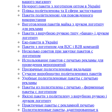
вашого магазину
Недорогі пакети з логотипом оптом в Україні
Плівка поліетиленова та її сфери застосування
Пакети поліетиленові для повсякденного
використання
Виготовлення пакетів майка з друком логотипу
для реклами
Пакети з вирубною ручкою типу «банан» і друком
логотипу
Еко-пакети в Україні
Пакети з логотипом для B2C і B2B компаній
Несколько советов при закупке пакетов с
логотипом
Использование пакетов с печатью рекламы для
проведения мероприятий
Прозрачные полиэтиленовые вкладыши
Сучасне виробництво поліетиленових пакетів
Удобные полиэтиленовые пакеты с печатью
рекламы
Пакеты из полиэтилена с печатью - фирменные
пакеты с логотипом
Якісні пакети з поліетилену з вирубною ручкою і
друком логотипу
Практичные пакеты с рекламной печатью
Полиэтиленовые пакеты, адаптированные к