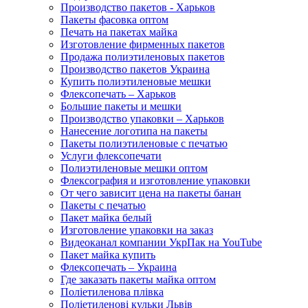
Производство пакетов - Харьков
Пакеты фасовка оптом
Печать на пакетах майка
Изготовление фирменных пакетов
Продажа полиэтиленовых пакетов
Производство пакетов Украина
Купить полиэтиленовые мешки
Флексопечать – Харьков
Большие пакеты и мешки
Производство упаковки – Харьков
Нанесение логотипа на пакеты
Пакеты полиэтиленовые с печатью
Услуги флексопечати
Полиэтиленовые мешки оптом
Флексография и изготовление упаковки
От чего зависит цена на пакеты банан
Пакеты с печатью
Пакет майка белый
Изготовление упаковки на заказ
Видеоканал компании УкрПак на YouTube
Пакет майка купить
Флексопечать – Украина
Где заказать пакеты майка оптом
Поліетиленова плівка
Поліетиленові кульки Львів