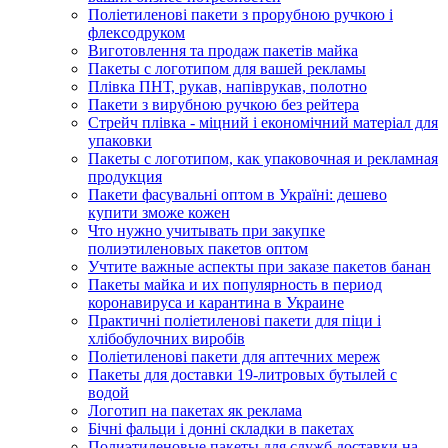
Поліетиленові пакети з прорубною ручкою і
флексодруком
Виготовлення та продаж пакетів майка
Пакеты с логотипом для вашей рекламы
Плівка ПНТ, рукав, напіврукав, полотно
Пакети з вирубною ручкою без рейтера
Стрейч плівка - міцний і економічний матеріал для
упаковки
Пакеты с логотипом, как упаковочная и рекламная
продукция
Пакети фасувальні оптом в Україні: дешево
купити зможе кожен
Что нужно учитывать при закупке
полиэтиленовых пакетов оптом
Учтите важные аспекты при заказе пакетов банан
Пакеты майка и их популярность в период
коронавируса и карантина в Украине
Практичні поліетиленові пакети для піци і
хлібобулочних виробів
Поліетиленові пакети для аптечних мереж
Пакеты для доставки 19-литровых бутылей с
водой
Логотип на пакетах як реклама
Бічні фальци і донні складки в пакетах
Полиэтиленовые пакеты для служб доставки на