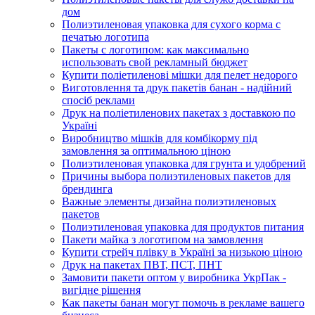
дом
Полиэтиленовая упаковка для сухого корма с
печатью логотипа
Пакеты с логотипом: как максимально
использовать свой рекламный бюджет
Купити поліетиленові мішки для пелет недорого
Виготовлення та друк пакетів банан - надійний
спосіб реклами
Друк на поліетиленових пакетах з доставкою по
Україні
Виробництво мішків для комбікорму під
замовлення за оптимальною ціною
Полиэтиленовая упаковка для грунта и удобрений
Причины выбора полиэтиленовых пакетов для
брендинга
Важные элементы дизайна полиэтиленовых
пакетов
Полиэтиленовая упаковка для продуктов питания
Пакети майка з логотипом на замовлення
Купити стрейч плівку в Україні за низькою ціною
Друк на пакетах ПВТ, ПСТ, ПНТ
Замовити пакети оптом у виробника УкрПак -
вигідне рішення
Как пакеты банан могут помочь в рекламе вашего