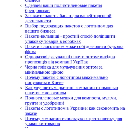
бизнеса
Сделаем ваши полиэтиленовые пакеты
брендовыми
Закажите пакеты банан для вашей торговой
деятельности
Выбор подходящих пакетов с логотипом для
вашего бизнеса
Пакети-вкладиші - простий спосіб поліпшити
упаковку товарів в коробках
Пакети з логотипом може собі дозволити будь-яка
фірма
Одноразові фасувальні пакети оптом: вигідна
пропозиція від компанії УкрПак
Чорна плівка для мульчування оптом за
мінімальною ціною
Почему пакеты с логотипом максимально
популярны в Киеве
Как улучшить маркетинг компании с помощью
пакетов с логотипом
Полиэтиленовые мешки для компоста, мульчи,
грунта и удобрений
Пакеты с логотипом в Украине: как сэкономить на
заказе
Почему компании используют стретч-пленку для
упаковки товаров