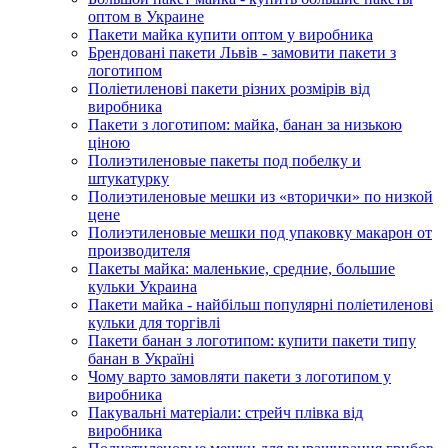
оптом в Украине
Пакети майка купити оптом у виробника
Брендовані пакети Львів - замовити пакети з
логотипом
Поліетиленові пакети різних розмірів від
виробника
Пакети з логотипом: майка, банан за низькою
ціною
Полиэтиленовые пакеты под побелку и
штукатурку
Полиэтиленовые мешки из «вторички» по низкой
цене
Полиэтиленовые мешки под упаковку макарон от
производителя
Пакеты майка: маленькие, средние, большие
кульки Украина
Пакети майка - найбільш популярні поліетиленові
кульки для торгівлі
Пакети банан з логотипом: купити пакети типу
банан в Україні
Чому варто замовляти пакети з логотипом у
виробника
Пакувальні матеріали: стрейч плівка від
виробника