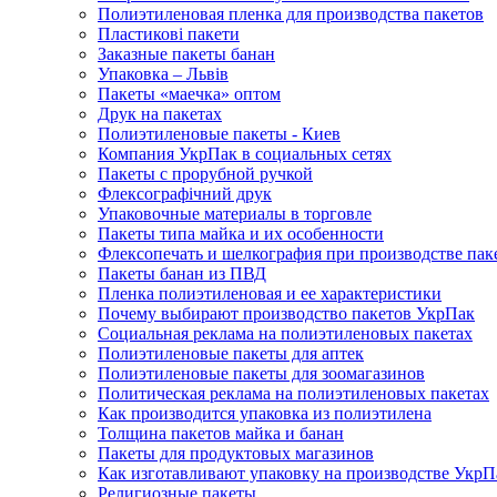
Полиэтиленовая пленка для производства пакетов
Пластикові пакети
Заказные пакеты банан
Упаковка – Львів
Пакеты «маечка» оптом
Друк на пакетах
Полиэтиленовые пакеты - Киев
Компания УкрПак в социальных сетях
Пакеты с прорубной ручкой
Флексографічний друк
Упаковочные материалы в торговле
Пакеты типа майка и их особенности
Флексопечать и шелкография при производстве пак
Пакеты банан из ПВД
Пленка полиэтиленовая и ее характеристики
Почему выбирают производство пакетов УкрПак
Социальная реклама на полиэтиленовых пакетах
Полиэтиленовые пакеты для аптек
Полиэтиленовые пакеты для зоомагазинов
Политическая реклама на полиэтиленовых пакетах
Как производится упаковка из полиэтилена
Толщина пакетов майка и банан
Пакеты для продуктовых магазинов
Как изготавливают упаковку на производстве УкрП
Религиозные пакеты