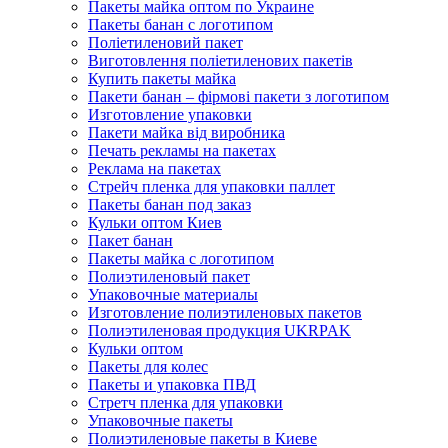
Пакеты майка оптом по Украине
Пакеты банан с логотипом
Поліетиленовий пакет
Виготовлення поліетиленових пакетів
Купить пакеты майка
Пакети банан – фірмові пакети з логотипом
Изготовление упаковки
Пакети майка від виробника
Печать рекламы на пакетах
Реклама на пакетах
Стрейч пленка для упаковки паллет
Пакеты банан под заказ
Кульки оптом Киев
Пакет банан
Пакеты майка с логотипом
Полиэтиленовый пакет
Упаковочные материалы
Изготовление полиэтиленовых пакетов
Полиэтиленовая продукция UKRPAK
Кульки оптом
Пакеты для колес
Пакеты и упаковка ПВД
Стретч пленка для упаковки
Упаковочные пакеты
Полиэтиленовые пакеты в Киеве