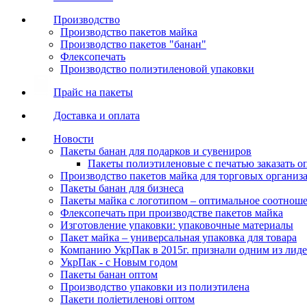
Производство
Производство пакетов майка
Производство пакетов "банан"
Флексопечать
Производство полиэтиленовой упаковки
Прайс на пакеты
Доставка и оплата
Новости
Пакеты банан для подарков и сувениров
Пакеты полиэтиленовые с печатью заказать о
Производство пакетов майка для торговых организ
Пакеты банан для бизнеса
Пакеты майка с логотипом – оптимальное соотноше
Флексопечать при производстве пакетов майка
Изготовление упаковки: упаковочные материалы
Пакет майка – универсальная упаковка для товара
Компанию УкрПак в 2015г. признали одним из лид
УкрПак - с Новым годом
Пакеты банан оптом
Производство упаковки из полиэтилена
Пакети поліетиленові оптом