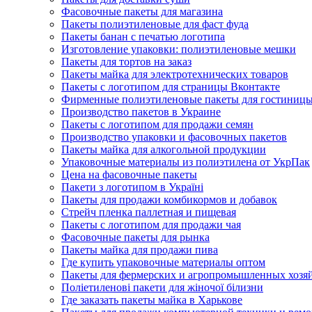
Фасовочные пакеты для магазина
Пакеты полиэтиленовые для фаст фуда
Пакеты банан с печатью логотипа
Изготовление упаковки: полиэтиленовые мешки
Пакеты для тортов на заказ
Пакеты майка для электротехнических товаров
Пакеты с логотипом для страницы Вконтакте
Фирменные полиэтиленовые пакеты для гостиниц
Производство пакетов в Украине
Пакеты с логотипом для продажи семян
Производство упаковки и фасовочных пакетов
Пакеты майка для алкогольной продукции
Упаковочные материалы из полиэтилена от УкрПак
Цена на фасовочные пакеты
Пакети з логотипом в Україні
Пакеты для продажи комбикормов и добавок
Стрейч пленка паллетная и пищевая
Пакеты с логотипом для продажи чая
Фасовочные пакеты для рынка
Пакеты майка для продажи пива
Где купить упаковочные материалы оптом
Пакеты для фермерских и агропромышленных хозя
Поліетиленові пакети для жіночої білизни
Где заказать пакеты майка в Харькове