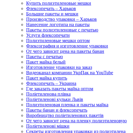
Купить полиэтиленовые мешки
Флексопечать – Харьков
Большие пакеты и мешки
Производство упаковки – Харьков
Нанесение логотипа на пакеты
Пакеты полиэтиленовые с печатью
Услуги флексопечати
Полиэтиленовые мешки оптом
Флексография и изготовление упаковки
От чего зависит цена на пакеты банан
Пакеты с печатью
Пакет майка белый
Изготовление упаковки на заказ
Видеоканал компании УкрПак на YouTube
Пакет майка купить
Флексопечать – Украина
Где заказать пакеты майка оптом
Поліетиленова плівка
Поліетиленові кульки Львів
Полиэтиленовая пленка и пакеты майка
Пакеты банан и флексопечать
Виробництво поліетиленових пакетів
От чего зависит цена на пленку полиэтиленовую
Поліетиленові мішки
Секреты изготовления упаковки из полиэтилена