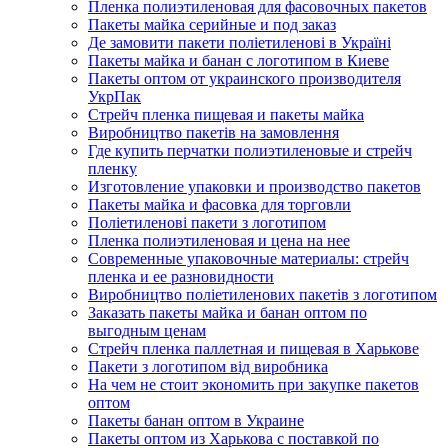
Пленка полиэтиленовая для фасовочных пакетов
Пакеты майка серийные и под заказ
Де замовити пакети поліетиленові в Україні
Пакеты майка и банан с логотипом в Киеве
Пакеты оптом от украинского производителя
УкрПак
Стрейч пленка пищевая и пакеты майка
Виробництво пакетів на замовлення
Где купить перчатки полиэтиленовые и стрейч
пленку
Изготовление упаковки и производство пакетов
Пакеты майка и фасовка для торговли
Поліетиленові пакети з логотипом
Пленка полиэтиленовая и цена на нее
Современные упаковочные материалы: стрейч
пленка и ее разновидности
Виробництво поліетиленових пакетів з логотипом
Заказать пакеты майка и банан оптом по
выгодным ценам
Стрейч пленка паллетная и пищевая в Харькове
Пакети з логотипом від виробника
На чем не стоит экономить при закупке пакетов
оптом
Пакеты банан оптом в Украине
Пакеты оптом из Харькова с поставкой по