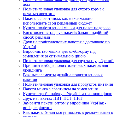
дом
Полиэтиленовая упаковка для сухого корма с
печатью логотипа
Пакеты с логотипом: как максимально
использовать свой рекламный бюджет
Купити поліетиленові мішки для пелет недорого
Виготовлення та друк пакетів банан - надійний
спосіб реклами
Друк на поліетиленових пакетах з доставкою по
Україні
Виробництво мішків для комбікорму під
замовлення за оптимальною ціною
Полиэтиленовая упаковка для грунта и удобрений
Причины выбора полиэтиленовых пакетов для
брендинга
Важные элементы дизайна полиэтиленовых
пакетов
Полиэтиленовая упаковка для продуктов питания
Пакети майка з логотипом на замовлення
Купити стрейч плівку в Україні за низькою ціною
Друк на пакетах ПВТ, ПСТ, ПНТ
Замовити пакети оптом у виробника УкрПак -
вигідне рішення
Как пакеты банан могут помочь в рекламе вашего