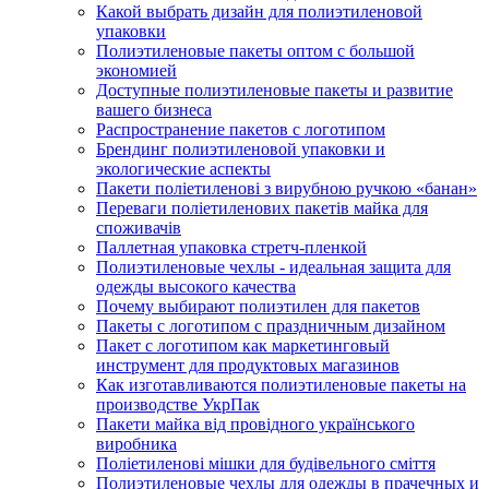
Какой выбрать дизайн для полиэтиленовой
упаковки
Полиэтиленовые пакеты оптом с большой
экономией
Доступные полиэтиленовые пакеты и развитие
вашего бизнеса
Распространение пакетов с логотипом
Брендинг полиэтиленовой упаковки и
экологические аспекты
Пакети поліетиленові з вирубною ручкою «банан»
Переваги поліетиленових пакетів майка для
споживачів
Паллетная упаковка стретч-пленкой
Полиэтиленовые чехлы - идеальная защита для
одежды высокого качества
Почему выбирают полиэтилен для пакетов
Пакеты с логотипом с праздничным дизайном
Пакет с логотипом как маркетинговый
инструмент для продуктовых магазинов
Как изготавливаются полиэтиленовые пакеты на
производстве УкрПак
Пакети майка від провідного українського
виробника
Поліетиленові мішки для будівельного сміття
Полиэтиленовые чехлы для одежды в прачечных и