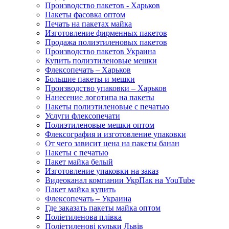
Производство пакетов - Харьков
Пакеты фасовка оптом
Печать на пакетах майка
Изготовление фирменных пакетов
Продажа полиэтиленовых пакетов
Производство пакетов Украина
Купить полиэтиленовые мешки
Флексопечать – Харьков
Большие пакеты и мешки
Производство упаковки – Харьков
Нанесение логотипа на пакеты
Пакеты полиэтиленовые с печатью
Услуги флексопечати
Полиэтиленовые мешки оптом
Флексография и изготовление упаковки
От чего зависит цена на пакеты банан
Пакеты с печатью
Пакет майка белый
Изготовление упаковки на заказ
Видеоканал компании УкрПак на YouTube
Пакет майка купить
Флексопечать – Украина
Где заказать пакеты майка оптом
Поліетиленова плівка
Поліетиленові кульки Львів