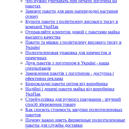
Что нужно учитывать при печати логотипа на
пакетах
Замовте пакети для шин напередодні настання
сезону
Купити пакети з поліетилену високого тиску в
компанії УкрПак
Отправляйте клиентов домой с пакетами майка
высшего качества
Пакети та мішки з поліетилену високого тиску в
Україні
Полиэтиленовая упаковка для химчисток и
прачечных
Друк пакетів з логотипом в Україні - наша
спеціалізація
Замовлення пакетів з логотипом - доступна і
ефективна реклама
Біорозкладні пакети оптом від виробника
Надійні і дешеві пакети майка від виробника
УкрПак
Стрейч-плівка для ручного пакування - зручний
спосіб збереження товару
Как снизить стоимость закупки полиэтиленовых
пакетов
Почему важно иметь фирменные полиэтиленовые
пакеты для службы доставки