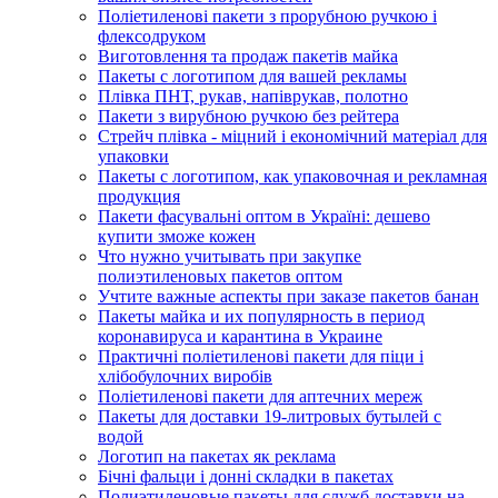
Поліетиленові пакети з прорубною ручкою і
флексодруком
Виготовлення та продаж пакетів майка
Пакеты с логотипом для вашей рекламы
Плівка ПНТ, рукав, напіврукав, полотно
Пакети з вирубною ручкою без рейтера
Стрейч плівка - міцний і економічний матеріал для
упаковки
Пакеты с логотипом, как упаковочная и рекламная
продукция
Пакети фасувальні оптом в Україні: дешево
купити зможе кожен
Что нужно учитывать при закупке
полиэтиленовых пакетов оптом
Учтите важные аспекты при заказе пакетов банан
Пакеты майка и их популярность в период
коронавируса и карантина в Украине
Практичні поліетиленові пакети для піци і
хлібобулочних виробів
Поліетиленові пакети для аптечних мереж
Пакеты для доставки 19-литровых бутылей с
водой
Логотип на пакетах як реклама
Бічні фальци і донні складки в пакетах
Полиэтиленовые пакеты для служб доставки на