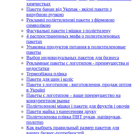
химчистках
Пакети банан від Укрпак - якісні пакети з
вирубною ручкою
Рекламні поліетиленові пакети з фірмовою
символікою
Фасувальні пакети і мішки з поліетилену
4 распространенных мифа о полиэтиленовых
пакетах
Упаковка продуктов питания в полиэтиленовые
пакеты
Выбор индивидуальных пакетов для бизнеса
Рекламные пакеты с логотипом - преимущества и
недостатки
Термозбіжна плівка
Пакети для шин і коліс
Пакети з логотипом - виготовлення, продаж оптом
в Україні
Пакеты с логотипом – ваше преимущество на
конкурентном рынке
Поліетиленові мішки і пакети для фруктів і овочів
Пакети майка з нанесенням друку
Поліетиленова плівка ПВТ рукав, напіврукав,
полотно
Как выбрать правильный размер пакетов для
ваших бизнес-потребностей