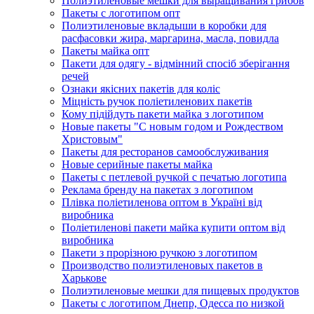
Полиэтиленовые мешки для выращивания грибов
Пакеты с логотипом опт
Полиэтиленовые вкладыши в коробки для
расфасовки жира, маргарина, масла, повидла
Пакеты майка опт
Пакети для одягу - відмінний спосіб зберігання
речей
Ознаки якісних пакетів для коліс
Міцність ручок поліетиленових пакетів
Кому підійдуть пакети майка з логотипом
Новые пакеты "С новым годом и Рождеством
Христовым"
Пакеты для ресторанов самообслуживания
Новые серийные пакеты майка
Пакеты с петлевой ручкой с печатью логотипа
Реклама бренду на пакетах з логотипом
Плівка поліетиленова оптом в Україні від
виробника
Поліетиленові пакети майка купити оптом від
виробника
Пакети з прорізною ручкою з логотипом
Производство полиэтиленовых пакетов в
Харькове
Полиэтиленовые мешки для пищевых продуктов
Пакеты с логотипом Днепр, Одесса по низкой