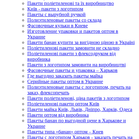
Пакети поліетиленові та їх виробництво
Київ - пакети з логотипом
Пакеты с вырубной ручкой
Полиэтиленовые пакеты со склада
Фасовочные кульки в Киеве
Изготовление упаковки и пакетов оптом в
Украине
Пакети банан купити за вигідною ціною в Україні
Поліетиленові пакети замовити не складно
Поліетиленові пакети з флексодруком від
виробника
Пакети з логотипом замовити на виробництві
Фасовочные пакеты и упаковка – Харьков
Где выгодно заказать пакеты майка
Серийные пакеты оптом в Украине
Полиэтиленовые пакеты с логотипом, печать на
заказ, флексопечать
Пакети поліетиленові, ціна пакетів з логотипом
Поліетиленові пакети оптом Київ
Пакети майка Київ, Львів, Дніпро, Харків, Одеса
Пакети оптом від виробника
Пакеты банан по выгодной цене в Харькове и
Украине
Пакеты типа «банан» оптом – Киев
Пакеты с логотипом Харьков - заказать печать на