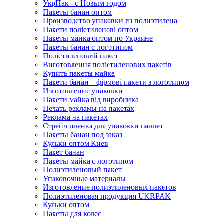
УкрПак - с Новым годом
Пакеты банан оптом
Производство упаковки из полиэтилена
Пакети поліетиленові оптом
Пакеты майка оптом по Украине
Пакеты банан с логотипом
Поліетиленовий пакет
Виготовлення поліетиленових пакетів
Купить пакеты майка
Пакети банан – фірмові пакети з логотипом
Изготовление упаковки
Пакети майка від виробника
Печать рекламы на пакетах
Реклама на пакетах
Стрейч пленка для упаковки паллет
Пакеты банан под заказ
Кульки оптом Киев
Пакет банан
Пакеты майка с логотипом
Полиэтиленовый пакет
Упаковочные материалы
Изготовление полиэтиленовых пакетов
Полиэтиленовая продукция UKRPAK
Кульки оптом
Пакеты для колес