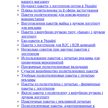
вашого магазину
Недорогі пакети з логотипом оптом в Україні
Плівка поліетиленова та її сфери застосування
Пакети поліетиленові для повсякденного
використання
Виготовлення пакетів майка з друком логотипу
для реклами
Пакети з вирубною ручкою типу «банан» і друком
логотипу
Еко-пакети в Україні
Пакети з логотипом для B2C і B2B компаній
Несколько советов при закупке пакетов с
логотипом
Использование пакетов с печатью рекламы для
проведения мероприятий
Прозрачные полиэтиленовые вкладыши
Сучасне виробництво поліетиленових пакетів
Удобные полиэтиленовые пакеты с печатью
рекламы
Пакеты из полиэтилена с печатью - фирменные
пакеты с логотипом
Якісні пакети з поліетилену з вирубною ручкою і
друком логотипу
Практичные пакеты с рекламной печатью
Полиэтиленовые пакеты, адаптированные к