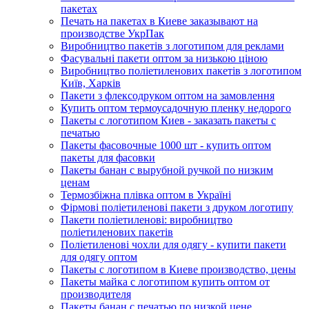
пакетах
Печать на пакетах в Киеве заказывают на
производстве УкрПак
Виробництво пакетів з логотипом для реклами
Фасувальні пакети оптом за низькою ціною
Виробництво поліетиленових пакетів з логотипом
Київ, Харків
Пакети з флексодруком оптом на замовлення
Купить оптом термоусадочную пленку недорого
Пакеты с логотипом Киев - заказать пакеты с
печатью
Пакеты фасовочные 1000 шт - купить оптом
пакеты для фасовки
Пакеты банан с вырубной ручкой по низким
ценам
Термозбіжна плівка оптом в Україні
Фірмові поліетиленові пакети з друком логотипу
Пакети поліетиленові: виробництво
поліетиленових пакетів
Поліетиленові чохли для одягу - купити пакети
для одягу оптом
Пакеты с логотипом в Киеве производство, цены
Пакеты майка с логотипом купить оптом от
производителя
Пакеты банан с печатью по низкой цене