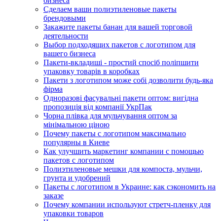
бизнеса
Сделаем ваши полиэтиленовые пакеты
брендовыми
Закажите пакеты банан для вашей торговой
деятельности
Выбор подходящих пакетов с логотипом для
вашего бизнеса
Пакети-вкладиші - простий спосіб поліпшити
упаковку товарів в коробках
Пакети з логотипом може собі дозволити будь-яка
фірма
Одноразові фасувальні пакети оптом: вигідна
пропозиція від компанії УкрПак
Чорна плівка для мульчування оптом за
мінімальною ціною
Почему пакеты с логотипом максимально
популярны в Киеве
Как улучшить маркетинг компании с помощью
пакетов с логотипом
Полиэтиленовые мешки для компоста, мульчи,
грунта и удобрений
Пакеты с логотипом в Украине: как сэкономить на
заказе
Почему компании используют стретч-пленку для
упаковки товаров