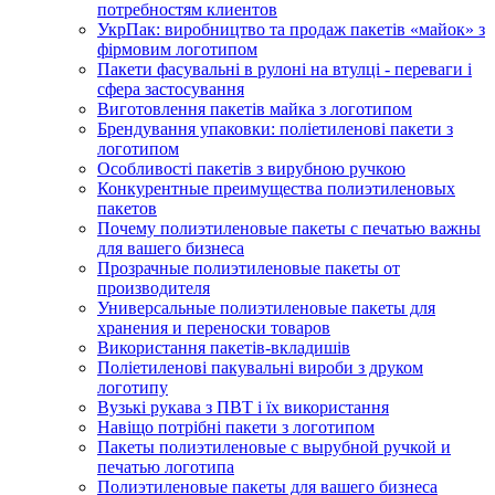
потребностям клиентов
УкрПак: виробництво та продаж пакетів «майок» з
фірмовим логотипом
Пакети фасувальні в рулоні на втулці - переваги і
сфера застосування
Виготовлення пакетів майка з логотипом
Брендування упаковки: поліетиленові пакети з
логотипом
Особливості пакетів з вирубною ручкою
Конкурентные преимущества полиэтиленовых
пакетов
Почему полиэтиленовые пакеты с печатью важны
для вашего бизнеса
Прозрачные полиэтиленовые пакеты от
производителя
Универсальные полиэтиленовые пакеты для
хранения и переноски товаров
Використання пакетів-вкладишів
Поліетиленові пакувальні вироби з друком
логотипу
Вузькі рукава з ПВТ і їх використання
Навіщо потрібні пакети з логотипом
Пакеты полиэтиленовые с вырубной ручкой и
печатью логотипа
Полиэтиленовые пакеты для вашего бизнеса