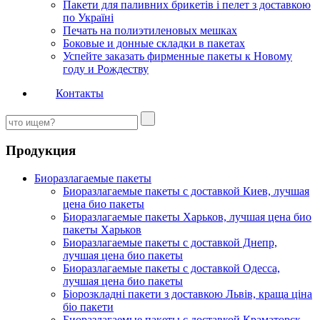
Пакети для паливних брикетів і пелет з доставкою
по Україні
Печать на полиэтиленовых мешках
Боковые и донные складки в пакетах
Успейте заказать фирменные пакеты к Новому
году и Рождеству
Контакты
Продукция
Биоразлагаемые пакеты
Биоразлагаемые пакеты с доставкой Киев, лучшая
цена био пакеты
Биоразлагаемые пакеты Харьков, лучшая цена био
пакеты Харьков
Биоразлагаемые пакеты с доставкой Днепр,
лучшая цена био пакеты
Биоразлагаемые пакеты с доставкой Одесса,
лучшая цена био пакеты
Біорозкладні пакети з доставкою Львів, краща ціна
біо пакети
Биоразлагаемые пакеты с доставкой Краматорск,