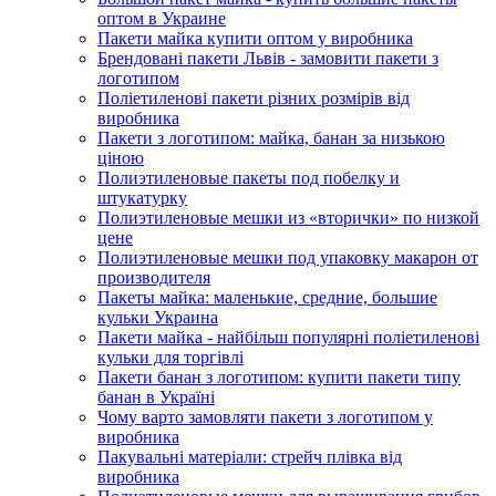
оптом в Украине
Пакети майка купити оптом у виробника
Брендовані пакети Львів - замовити пакети з
логотипом
Поліетиленові пакети різних розмірів від
виробника
Пакети з логотипом: майка, банан за низькою
ціною
Полиэтиленовые пакеты под побелку и
штукатурку
Полиэтиленовые мешки из «вторички» по низкой
цене
Полиэтиленовые мешки под упаковку макарон от
производителя
Пакеты майка: маленькие, средние, большие
кульки Украина
Пакети майка - найбільш популярні поліетиленові
кульки для торгівлі
Пакети банан з логотипом: купити пакети типу
банан в Україні
Чому варто замовляти пакети з логотипом у
виробника
Пакувальні матеріали: стрейч плівка від
виробника