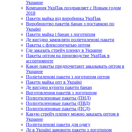
Украине
Компания УкрПак поздравляет с Новым годом
2018
Пакети майка від виробника УкрПак
Виробництво пакетів банан з поставкою по
Україні
Пакети майка і банан з логотипом
Де вигідно замовляти поліетиленові пакети
Пакеты с флексопечатью оптом
Где заказать стрейч пленку в Украине
Пакеты оптом на производстве УкрПак в
ассортименте
Какие пакеты предпочитают заказывать оптом в
Украине
Поліетиленові пакети з логотипом оптом
Пакети майка опт в Україні
Де вигідно купити пакети банан
Виготовлення пакетів з логотипом
Полиэтиленовые пакеты (ПНД)
Полиэтиленовые пакеты (ПВД)
Полиэтиленовые пакеты (ПСД)
Какую стрейч пленку можно заказать оптом в
Украине
Поліетиленові пакети для одягу
Де в Україні замовити пакети з логотипом