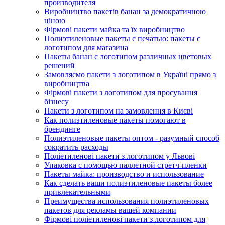
производителя
Виробництво пакетів банан за демократичною
ціною
Фірмові пакети майка та їх виробництво
Полиэтиленовые пакеты с печатью: пакеты с
логотипом для магазина
Пакеты банан с логотипом различных цветовых
решений
Замовляємо пакети з логотипом в Україні прямо з
виробництва
Фірмові пакети з логотипом для просування
бізнесу
Пакети з логотипом на замовлення в Києві
Как полиэтиленовые пакеты помогают в
брендинге
Полиэтиленовые пакеты оптом - разумный способ
сократить расходы
Поліетиленові пакети з логотипом у Львові
Упаковка с помощью паллетной стретч-пленки
Пакеты майка: производство и использование
Как сделать ваши полиэтиленовые пакеты более
привлекательными
Преимущества использования полиэтиленовых
пакетов для рекламы вашей компании
Фірмові поліетиленові пакети з логотипом для