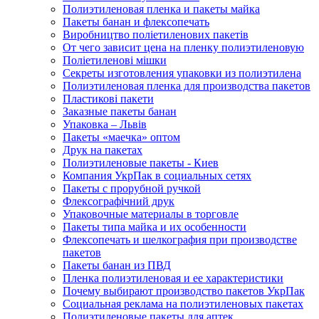
Полиэтиленовая пленка и пакеты майка
Пакеты банан и флексопечать
Виробництво поліетиленових пакетів
От чего зависит цена на пленку полиэтиленовую
Поліетиленові мішки
Секреты изготовления упаковки из полиэтилена
Полиэтиленовая пленка для производства пакетов
Пластикові пакети
Заказные пакеты банан
Упаковка – Львів
Пакеты «маечка» оптом
Друк на пакетах
Полиэтиленовые пакеты - Киев
Компания УкрПак в социальных сетях
Пакеты с прорубной ручкой
Флексографічний друк
Упаковочные материалы в торговле
Пакеты типа майка и их особенности
Флексопечать и шелкография при производстве
пакетов
Пакеты банан из ПВД
Пленка полиэтиленовая и ее характеристики
Почему выбирают производство пакетов УкрПак
Социальная реклама на полиэтиленовых пакетах
Полиэтиленовые пакеты для аптек