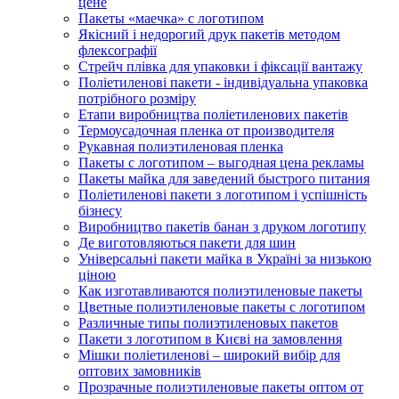
цене
Пакеты «маечка» с логотипом
Якісний і недорогий друк пакетів методом
флексографії
Стрейч плівка для упаковки і фіксації вантажу
Поліетиленові пакети - індивідуальна упаковка
потрібного розміру
Етапи виробництва поліетиленових пакетів
Термоусадочная пленка от производителя
Рукавная полиэтиленовая пленка
Пакеты с логотипом – выгодная цена рекламы
Пакеты майка для заведений быстрого питания
Поліетиленові пакети з логотипом і успішність
бізнесу
Виробництво пакетів банан з друком логотипу
Де виготовляються пакети для шин
Універсальні пакети майка в Україні за низькою
ціною
Как изготавливаются полиэтиленовые пакеты
Цветные полиэтиленовые пакеты с логотипом
Различные типы полиэтиленовых пакетов
Пакети з логотипом в Києві на замовлення
Мішки поліетиленові – широкий вибір для
оптових замовників
Прозрачные полиэтиленовые пакеты оптом от