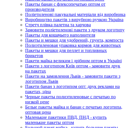
Пакеты банан с флексопечатью оптом от
производителя
Поліетиленові пакувальні матеріали від виробника
Виробництво пакетів з вирубною ручкою Україна
Стретч плівка палетна та харчова
Замовити поліетиленові пакети з друком логотипу
Пакеты для кошачьего наполнителя
Пакеты и мешки для удобрений, грунта, компоста
Полиэтиленовая упаковка кормов для животных
Пакеты и мешки для пеллет и топливных
брикетов
Пакети майка великим і дрібним оптом в Україні
Пакети з логотипом Київ оптом - замовити друк
на пакетах
Пакети на замовлення Львів - замовити пакети з
логотипом Львів
Пакети банан з логотипом опт: друк реклами на
пакетах, ціна
Черные пакеты полиэтиленовые с печатью по
низкой цене
Белые пакеты майка и банан с печатью логотипа,
оптовая цена
Маленькие пакетики ПВД, ПНД - купить
маленькие пакеты оптом
Большой пакет майка - купить большие пакеты