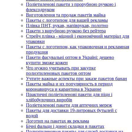
Поліетиленові пакети з прорубною ручкою і
флексодруком
Виготовлення та продаж пакетів майка
Пакеты с логотипом для вашей рекламы
Плівка ПНТ, рукав, напіврукав, полотно
Пакети з вирубною ручкою без рейтера
Стрейч плівка - міцний і економічний матеріал для
упаковки
Пакеты с логотипом, как упаковочная и рекламная
продукция
Пакети фасувальні оптом в Україні: дешево
купити зможе кожен
Что нужно учитывать при закупке
полиэтиленовых пакетов оптом
Учтите важные аспекты при заказе пакетов банан
Пакеты майка и их популярность в период
коронавируса и карантина в Украине
Практичні поліетиленові пакети для піци і
хлібобулочних виробів
Поліетиленові пакети для аптечних мереж
Пакеты для доставки 19-литровых бутылей с
водой
Логотип на пакетах як реклама
Бічні фальци і донні складки в пакетах
Полиэтиленовые пакеты для служб доставки на