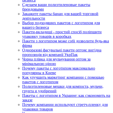
бизнеса
Сделаем ваши полиэтиленовые пакеты
брендовыми
Закажите пакеты банан для вашей торговой
деятельности
Выбор подходящих пакетов с логотипом для
вашего бизнеса
Пакети-вкладиші - простий спосіб поліпшити
упаковку товарів в коробках
Пакети з логотипом може собі дозволити будь-яка
фірма
Одноразові фасувальні пакети оптом: вигідна
пропозиція від компанії УкрПак
Чорна плівка для мульчування оптом за
мінімальною ціною
Почему пакеты с логотипом максимально
популярны в Киеве
Как улучшить маркетинг компании с помощью
пакетов с логотипом
Полиэтиленовые мешки для компоста, мульчи,
грунта и удобрений
Пакеты с логотипом в Украине: как сэкономить на
заказе
Почему компании используют стретч-пленку для
упаковки товаров