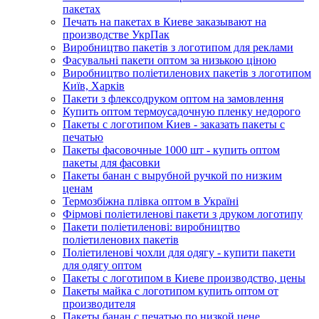
пакетах
Печать на пакетах в Киеве заказывают на
производстве УкрПак
Виробництво пакетів з логотипом для реклами
Фасувальні пакети оптом за низькою ціною
Виробництво поліетиленових пакетів з логотипом
Київ, Харків
Пакети з флексодруком оптом на замовлення
Купить оптом термоусадочную пленку недорого
Пакеты с логотипом Киев - заказать пакеты с
печатью
Пакеты фасовочные 1000 шт - купить оптом
пакеты для фасовки
Пакеты банан с вырубной ручкой по низким
ценам
Термозбіжна плівка оптом в Україні
Фірмові поліетиленові пакети з друком логотипу
Пакети поліетиленові: виробництво
поліетиленових пакетів
Поліетиленові чохли для одягу - купити пакети
для одягу оптом
Пакеты с логотипом в Киеве производство, цены
Пакеты майка с логотипом купить оптом от
производителя
Пакеты банан с печатью по низкой цене