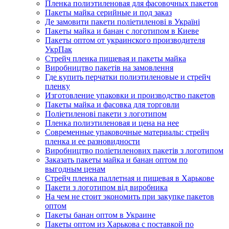
Пленка полиэтиленовая для фасовочных пакетов
Пакеты майка серийные и под заказ
Де замовити пакети поліетиленові в Україні
Пакеты майка и банан с логотипом в Киеве
Пакеты оптом от украинского производителя
УкрПак
Стрейч пленка пищевая и пакеты майка
Виробництво пакетів на замовлення
Где купить перчатки полиэтиленовые и стрейч
пленку
Изготовление упаковки и производство пакетов
Пакеты майка и фасовка для торговли
Поліетиленові пакети з логотипом
Пленка полиэтиленовая и цена на нее
Современные упаковочные материалы: стрейч
пленка и ее разновидности
Виробництво поліетиленових пакетів з логотипом
Заказать пакеты майка и банан оптом по
выгодным ценам
Стрейч пленка паллетная и пищевая в Харькове
Пакети з логотипом від виробника
На чем не стоит экономить при закупке пакетов
оптом
Пакеты банан оптом в Украине
Пакеты оптом из Харькова с поставкой по