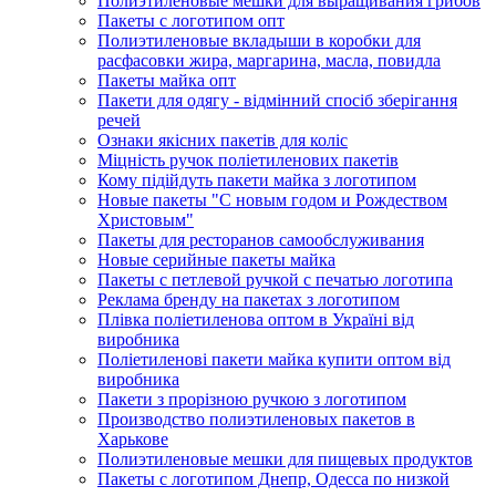
Полиэтиленовые мешки для выращивания грибов
Пакеты с логотипом опт
Полиэтиленовые вкладыши в коробки для
расфасовки жира, маргарина, масла, повидла
Пакеты майка опт
Пакети для одягу - відмінний спосіб зберігання
речей
Ознаки якісних пакетів для коліс
Міцність ручок поліетиленових пакетів
Кому підійдуть пакети майка з логотипом
Новые пакеты "С новым годом и Рождеством
Христовым"
Пакеты для ресторанов самообслуживания
Новые серийные пакеты майка
Пакеты с петлевой ручкой с печатью логотипа
Реклама бренду на пакетах з логотипом
Плівка поліетиленова оптом в Україні від
виробника
Поліетиленові пакети майка купити оптом від
виробника
Пакети з прорізною ручкою з логотипом
Производство полиэтиленовых пакетов в
Харькове
Полиэтиленовые мешки для пищевых продуктов
Пакеты с логотипом Днепр, Одесса по низкой