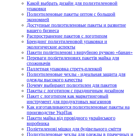
Какой выбрать дизайн для полиэтиленовой
упаковки
Полиэтиленовые пакеты оптом с большой
экономией
Доступные полиэтиленовые пакеты и развитие
вашего бизнеса
Распространение пакетов с логотипом
Брендинг полиэтиленовой упаковки и
экологические аспекты
Пакети поліетиленові з вирубною ручкою «банан»
Переваги поліетиленових пакетів майка для
споживачів
Паллетная упаковка стретч-пленкой
Полиэтиленовые чехлы - идеальная защита для
одежды высокого качества
Почему выбирают полиэтилен для пакетов
Пакеты с логотипом с праздничным дизайном
Пакет с логотипом как маркетинговый
инструмент для продуктовых магазинов
Как изготавливаются полиэтиленовые пакеты на
производстве УкрПак
Пакети майка від провідного українського
виробника
Поліетиленові мішки для будівельного сміття
Полиэтиленовые чехлы для одежды в прачечных и