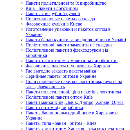
Пакети поліетиленові та їх виробництво
Київ - пакети з логотипом
Пакеты с вырубной ручкой
Полиэтиленовые пакеты со склада
Фасовочные кульки в Киеве
Изготовление упаковки и пакетов оптом в
Украине
Пакети банан купити за вигідною ціною в Україні
Поліетиленові пакети замовити не складно
Поліетиленові пакети з флексодруком від
виробника
Пакети з логотипом замовити на виробництві
Фасовочные пакеты и упаковка – Харьков
Где выгодно заказать пакеты майка
Серийные пакеты оптом в Украине
Полиэтиленовые пакеты с логотипом, печать на
заказ, флексопечать
Пакети поліетиленові, ціна пакетів з логотипом
Поліетиленові пакети оптом Київ
Пакети майка Київ, Львів, Дніпро, Харків, Одеса
Пакети оптом від виробника
Пакеты банан по выгодной цене в Харькове и
Украине
Пакеты типа «банан» оптом – Киев
Пакеты с логотипом Харьков - заказать печать на