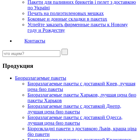
Пакети для паливних брикетів і пелет з доставкою
по Україні
Печать на полиэтиленовых мешках
Боковые и донные складки в пакетах
Успейте заказать фирменные пакеты к Новому
году и Рождеству
Контакты
Продукция
Биоразлагаемые пакеты
Биоразлагаемые пакеты с доставкой Киев, лучшая
цена био пакеты
Биоразлагаемые пакеты Харьков, лучшая цена био
пакеты Харьков
Биоразлагаемые пакеты с доставкой Днепр,
лучшая цена био пакеты
Биоразлагаемые пакеты с доставкой Одесса,
лучшая цена био пакеты
Біорозкладні пакети з доставкою Львів, краща ціна
біо пакети
Биоразлагаемые пакеты с доставкой Краматорск,