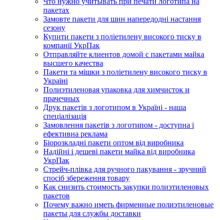
Что нужно учитывать при печати логотипа на
пакетах
Замовте пакети для шин напередодні настання
сезону
Купити пакети з поліетилену високого тиску в
компанії УкрПак
Отправляйте клиентов домой с пакетами майка
высшего качества
Пакети та мішки з поліетилену високого тиску в
Україні
Полиэтиленовая упаковка для химчисток и
прачечных
Друк пакетів з логотипом в Україні - наша
спеціалізація
Замовлення пакетів з логотипом - доступна і
ефективна реклама
Біорозкладні пакети оптом від виробника
Надійні і дешеві пакети майка від виробника
УкрПак
Стрейч-плівка для ручного пакування - зручний
спосіб збереження товару
Как снизить стоимость закупки полиэтиленовых
пакетов
Почему важно иметь фирменные полиэтиленовые
пакеты для службы доставки