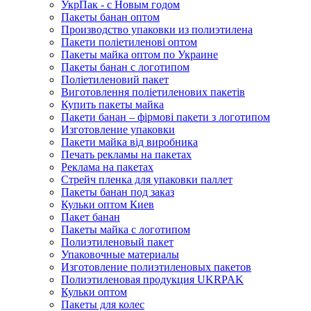
УкрПак - с Новым годом
Пакеты банан оптом
Производство упаковки из полиэтилена
Пакети поліетиленові оптом
Пакеты майка оптом по Украине
Пакеты банан с логотипом
Поліетиленовий пакет
Виготовлення поліетиленових пакетів
Купить пакеты майка
Пакети банан – фірмові пакети з логотипом
Изготовление упаковки
Пакети майка від виробника
Печать рекламы на пакетах
Реклама на пакетах
Стрейч пленка для упаковки паллет
Пакеты банан под заказ
Кульки оптом Киев
Пакет банан
Пакеты майка с логотипом
Полиэтиленовый пакет
Упаковочные материалы
Изготовление полиэтиленовых пакетов
Полиэтиленовая продукция UKRPAK
Кульки оптом
Пакеты для колес