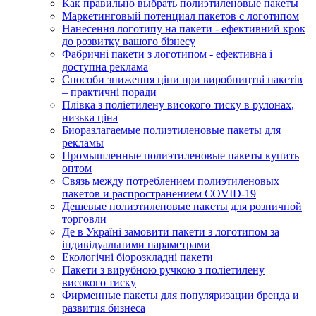
Как правильно выбрать полиэтиленовые пакеты
Маркетинговый потенциал пакетов с логотипом
Нанесення логотипу на пакети - ефективний крок
до розвитку вашого бізнесу
Фабричні пакети з логотипом - ефективна і
доступна реклама
Способи зниження ціни при виробництві пакетів
– практичні поради
Плівка з поліетилену високого тиску в рулонах,
низька ціна
Биоразлагаемые полиэтиленовые пакеты для
рекламы
Промышленные полиэтиленовые пакеты купить
оптом
Связь между потреблением полиэтиленовых
пакетов и распространением COVID-19
Дешевые полиэтиленовые пакеты для розничной
торговли
Де в Україні замовити пакети з логотипом за
індивідуальними параметрами
Екологічні біорозкладні пакети
Пакети з вирубною ручкою з поліетилену
високого тиску
Фирменные пакеты для популяризации бренда и
развития бизнеса