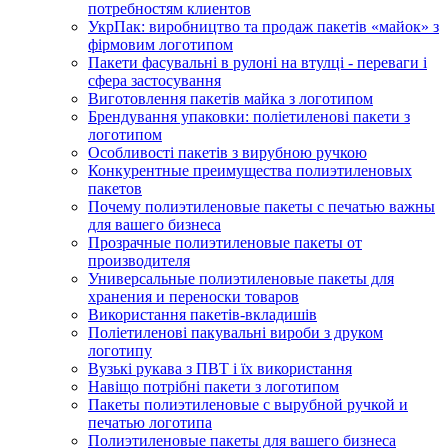
потребностям клиентов
УкрПак: виробництво та продаж пакетів «майок» з
фірмовим логотипом
Пакети фасувальні в рулоні на втулці - переваги і
сфера застосування
Виготовлення пакетів майка з логотипом
Брендування упаковки: поліетиленові пакети з
логотипом
Особливості пакетів з вирубною ручкою
Конкурентные преимущества полиэтиленовых
пакетов
Почему полиэтиленовые пакеты с печатью важны
для вашего бизнеса
Прозрачные полиэтиленовые пакеты от
производителя
Универсальные полиэтиленовые пакеты для
хранения и переноски товаров
Використання пакетів-вкладишів
Поліетиленові пакувальні вироби з друком
логотипу
Вузькі рукава з ПВТ і їх використання
Навіщо потрібні пакети з логотипом
Пакеты полиэтиленовые с вырубной ручкой и
печатью логотипа
Полиэтиленовые пакеты для вашего бизнеса