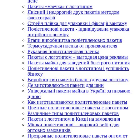
цене
Пакеты «маечка» с логотипом
Якісний і недорогий друк пакетів методом
флексографії
Стрейч плівка для упаковки і фіксації вантажу
Поліетиленові пакети - індивідуальна упаковка
потрібного розміру
Етапи виробництва поліетиленових пакетів
Термоусадочная пленка от производителя
Рукавная полиэтиленовая пленка
Пакеты с логотипом – выгодная цена рекламы
Пакеты майка для заведений быстрого питания
Поліетиленові пакети з логотипом і успішність
бізнесу
Виробництво пакетів банан з друком логотипу
Де виготовляються пакети для шин
Універсальні пакети майка в Україні за низькою
ціною
Как изготавливаются полиэтиленовые пакеты
Цветные полиэтиленовые пакеты с логотипом
Различные типы полиэтиленовых пакетов
Пакети з логотипом в Києві на замовлення
Мішки поліетиленові – широкий вибір для
оптових замовників
Прозрачные полиэтиленовые пакеты оптом от