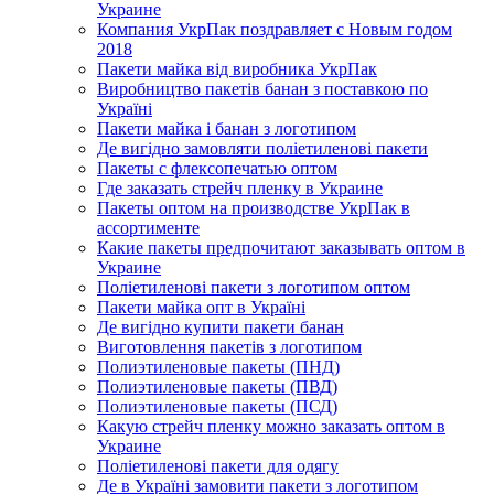
Украине
Компания УкрПак поздравляет с Новым годом
2018
Пакети майка від виробника УкрПак
Виробництво пакетів банан з поставкою по
Україні
Пакети майка і банан з логотипом
Де вигідно замовляти поліетиленові пакети
Пакеты с флексопечатью оптом
Где заказать стрейч пленку в Украине
Пакеты оптом на производстве УкрПак в
ассортименте
Какие пакеты предпочитают заказывать оптом в
Украине
Поліетиленові пакети з логотипом оптом
Пакети майка опт в Україні
Де вигідно купити пакети банан
Виготовлення пакетів з логотипом
Полиэтиленовые пакеты (ПНД)
Полиэтиленовые пакеты (ПВД)
Полиэтиленовые пакеты (ПСД)
Какую стрейч пленку можно заказать оптом в
Украине
Поліетиленові пакети для одягу
Де в Україні замовити пакети з логотипом