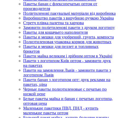
Пакеты банан с флексопечатью оптом от
производителя
Поліетиленові пакувальні матеріали від виробника
Виробництво пакетів з вирубною ручкою Україна
Стретч плівка палетна та харчова
Замовити поліетиленові пакети з друком логотипу
Пакеты для кошачьего наполнителя
Пакеты и мешки для удобрений, грунта, компоста
Полиэтиленовая упаковка кормов для животных
Пакеты и мешки для пеллет и топливных
брикетов
Пакети майка великим і дрібним оптом в Україні
Пакети з логотипом Київ оптом - замовити друк
на пакетах
Пакети на замовлення Львів - замовити пакети з
логотипом Львів
Пакети банан з логотипом опт: друк реклами на
пакетах, ціна
Черные пакеты полиэтиленовые с печатью по
низкой цене
Белые пакеты майка и банан с печатью логотипа,
оптовая цена
Маленькие пакетики ПВД, ПНД - купить
маленькие пакеты оптом
Большой пакет майка - купить большие пакеты