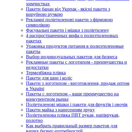
химчистках
Пакети банан від Укрпак - якісні пакети з
вирубною ручкою
Рекламні поліетиленові пакети з фірмовою
символікою
Фасувальні пакети і мішки з поліетилену
4 распространенных мифа о полиэтиленовых
пакетах
Упаковка продуктов питания в полиэтиленовые
пакеты
Выбор индивидуальных пакетов для бизнеса
Рекламные пакеты с логотипом - преимущества и
недостатки
Термозбіжна плівка
Пакети для шин і коліс
Пакети з логотипом - виготовлення, продаж оптом
в Україні
Пакеты с логотипом – ваше преимущество на
конкурентном рынке
Поліетиленові мішки і пакети для фруктів і овочів
Пакети майка з нанесенням друку
Поліетиленова плівка ПВТ рукав, напіврукав,
полотно
Как выбрать правильный размер пакетов для
ваших бизнес-потребностей