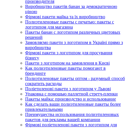
производителя
Виробництво пакетів банан за демократичною
ціною
Фірмові пакети майка та їх виробництво
Полиэтиленовые пакеты с печатью: пакеты с
логотипом для магазина
Пакеты банан с логотипом различных цветовых
решений
Замовляємо пакети з логотипом в Україні прямо з
виробництва
Фірмові пакети з логотипом для просування
бізнесу
Пакети з логотипом на замовлення в Києві
Как полиэтиленовые пакеты помогают в
брендинге
Полиэтиленовые пакеты оптом - разумный способ
сократить расходы
Поліетиленові пакети з логотипом у Львові
Упаковка с помощью паллетной стретч-пленки
Пакеты майка: производство и использование
Как сделать ваши полиэтиленовые пакеты более
привлекательными
Преимущества использования полиэтиленовых
пакетов для рекламы вашей компании
Фірмові поліетиленові пакети з логотипом для