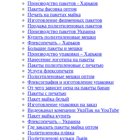
Производство пакетов - Харьков
Пакеты фасовка оптом
Печать на пакетах майка
Изготовление фирменных пакетов
Продажа полиэтиленовых пакетов
Производство пакетов Украина
Купить полиэтиленовые мешки
Флексопечать – Харьков
Большие пакеты и мешки
Производство упаковки – Харьков
Нанесение логотипа на пакеты
Пакеты полиэтиленовые с печатью
Услуги флексопечати
Полиэтиленовые мешки оптом
Флексография и изготовление упаковки
От чего зависит цена на пакеты банан
Пакеты с печатью
Пакет майка белый
Изготовление упаковки на заказ
Видеоканал компании УкрПак на YouTube
Пакет майка купить
Флексопечать – Украина
Где заказать пакеты майка оптом
Поліетиленова плівка
Поліетиленові кульки Львів