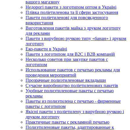
вашого магазину
Недорогі пакети з логотипом оптом в Україні
Плівка поліетиленова та її сфери застосування
Пакети поліетиленові для повсякденного
використання
Виготовлення пакетів майка з друком логотипу
для реклами
Пакети з вирубною ручкою типу «банан» і друком
логотипу
Еко-пакети в Україні
Пакети з логотипом для B2C і B2B компаній
Несколько советов при закупке пакетов с
логотипом
Использование пакетов с печатью рекламы для
проведения мероприятий
Прозрачные полиэтиленовые вкладыши
Сучасне виробництво поліетиленових пакетів
Удобные полиэтиленовые пакеты с печатью
рекламы
Пакеты из полиэтилена с печатью - фирменные
пакеты с логотипом
Якісні пакети з поліетилену з вирубною ручкою і
друком логотипу
Практичные пакеты с рекламной печатью
Полиэтиленовые пакеты, адаптированные к