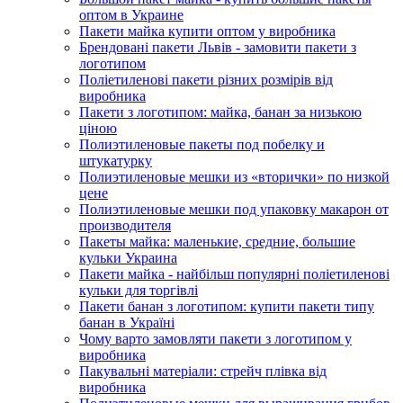
оптом в Украине
Пакети майка купити оптом у виробника
Брендовані пакети Львів - замовити пакети з
логотипом
Поліетиленові пакети різних розмірів від
виробника
Пакети з логотипом: майка, банан за низькою
ціною
Полиэтиленовые пакеты под побелку и
штукатурку
Полиэтиленовые мешки из «вторички» по низкой
цене
Полиэтиленовые мешки под упаковку макарон от
производителя
Пакеты майка: маленькие, средние, большие
кульки Украина
Пакети майка - найбільш популярні поліетиленові
кульки для торгівлі
Пакети банан з логотипом: купити пакети типу
банан в Україні
Чому варто замовляти пакети з логотипом у
виробника
Пакувальні матеріали: стрейч плівка від
виробника