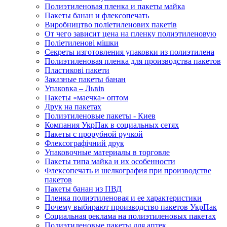
Полиэтиленовая пленка и пакеты майка
Пакеты банан и флексопечать
Виробництво поліетиленових пакетів
От чего зависит цена на пленку полиэтиленовую
Поліетиленові мішки
Секреты изготовления упаковки из полиэтилена
Полиэтиленовая пленка для производства пакетов
Пластикові пакети
Заказные пакеты банан
Упаковка – Львів
Пакеты «маечка» оптом
Друк на пакетах
Полиэтиленовые пакеты - Киев
Компания УкрПак в социальных сетях
Пакеты с прорубной ручкой
Флексографічний друк
Упаковочные материалы в торговле
Пакеты типа майка и их особенности
Флексопечать и шелкография при производстве
пакетов
Пакеты банан из ПВД
Пленка полиэтиленовая и ее характеристики
Почему выбирают производство пакетов УкрПак
Социальная реклама на полиэтиленовых пакетах
Полиэтиленовые пакеты для аптек