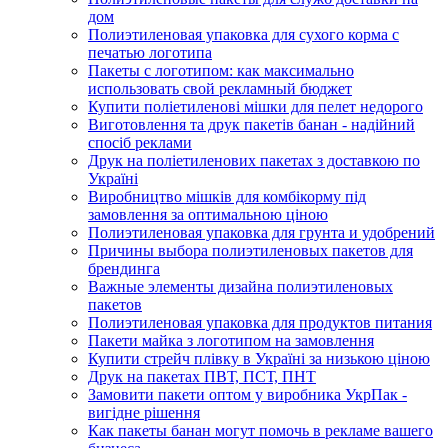
дом
Полиэтиленовая упаковка для сухого корма с
печатью логотипа
Пакеты с логотипом: как максимально
использовать свой рекламный бюджет
Купити поліетиленові мішки для пелет недорого
Виготовлення та друк пакетів банан - надійний
спосіб реклами
Друк на поліетиленових пакетах з доставкою по
Україні
Виробництво мішків для комбікорму під
замовлення за оптимальною ціною
Полиэтиленовая упаковка для грунта и удобрений
Причины выбора полиэтиленовых пакетов для
брендинга
Важные элементы дизайна полиэтиленовых
пакетов
Полиэтиленовая упаковка для продуктов питания
Пакети майка з логотипом на замовлення
Купити стрейч плівку в Україні за низькою ціною
Друк на пакетах ПВТ, ПСТ, ПНТ
Замовити пакети оптом у виробника УкрПак -
вигідне рішення
Как пакеты банан могут помочь в рекламе вашего