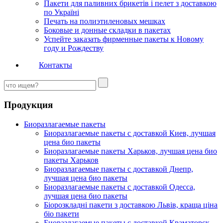
Пакети для паливних брикетів і пелет з доставкою
по Україні
Печать на полиэтиленовых мешках
Боковые и донные складки в пакетах
Успейте заказать фирменные пакеты к Новому
году и Рождеству
Контакты
Продукция
Биоразлагаемые пакеты
Биоразлагаемые пакеты с доставкой Киев, лучшая
цена био пакеты
Биоразлагаемые пакеты Харьков, лучшая цена био
пакеты Харьков
Биоразлагаемые пакеты с доставкой Днепр,
лучшая цена био пакеты
Биоразлагаемые пакеты с доставкой Одесса,
лучшая цена био пакеты
Біорозкладні пакети з доставкою Львів, краща ціна
біо пакети
Биоразлагаемые пакеты с доставкой Краматорск,