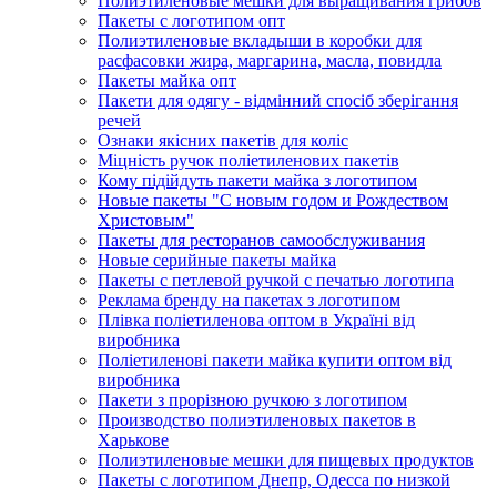
Полиэтиленовые мешки для выращивания грибов
Пакеты с логотипом опт
Полиэтиленовые вкладыши в коробки для
расфасовки жира, маргарина, масла, повидла
Пакеты майка опт
Пакети для одягу - відмінний спосіб зберігання
речей
Ознаки якісних пакетів для коліс
Міцність ручок поліетиленових пакетів
Кому підійдуть пакети майка з логотипом
Новые пакеты "С новым годом и Рождеством
Христовым"
Пакеты для ресторанов самообслуживания
Новые серийные пакеты майка
Пакеты с петлевой ручкой с печатью логотипа
Реклама бренду на пакетах з логотипом
Плівка поліетиленова оптом в Україні від
виробника
Поліетиленові пакети майка купити оптом від
виробника
Пакети з прорізною ручкою з логотипом
Производство полиэтиленовых пакетов в
Харькове
Полиэтиленовые мешки для пищевых продуктов
Пакеты с логотипом Днепр, Одесса по низкой