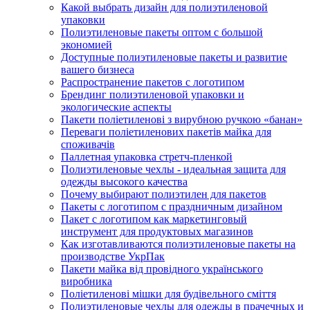
Какой выбрать дизайн для полиэтиленовой
упаковки
Полиэтиленовые пакеты оптом с большой
экономией
Доступные полиэтиленовые пакеты и развитие
вашего бизнеса
Распространение пакетов с логотипом
Брендинг полиэтиленовой упаковки и
экологические аспекты
Пакети поліетиленові з вирубною ручкою «банан»
Переваги поліетиленових пакетів майка для
споживачів
Паллетная упаковка стретч-пленкой
Полиэтиленовые чехлы - идеальная защита для
одежды высокого качества
Почему выбирают полиэтилен для пакетов
Пакеты с логотипом с праздничным дизайном
Пакет с логотипом как маркетинговый
инструмент для продуктовых магазинов
Как изготавливаются полиэтиленовые пакеты на
производстве УкрПак
Пакети майка від провідного українського
виробника
Поліетиленові мішки для будівельного сміття
Полиэтиленовые чехлы для одежды в прачечных и