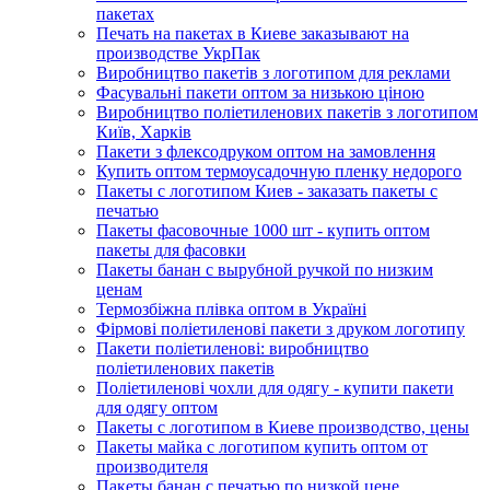
пакетах
Печать на пакетах в Киеве заказывают на
производстве УкрПак
Виробництво пакетів з логотипом для реклами
Фасувальні пакети оптом за низькою ціною
Виробництво поліетиленових пакетів з логотипом
Київ, Харків
Пакети з флексодруком оптом на замовлення
Купить оптом термоусадочную пленку недорого
Пакеты с логотипом Киев - заказать пакеты с
печатью
Пакеты фасовочные 1000 шт - купить оптом
пакеты для фасовки
Пакеты банан с вырубной ручкой по низким
ценам
Термозбіжна плівка оптом в Україні
Фірмові поліетиленові пакети з друком логотипу
Пакети поліетиленові: виробництво
поліетиленових пакетів
Поліетиленові чохли для одягу - купити пакети
для одягу оптом
Пакеты с логотипом в Киеве производство, цены
Пакеты майка с логотипом купить оптом от
производителя
Пакеты банан с печатью по низкой цене