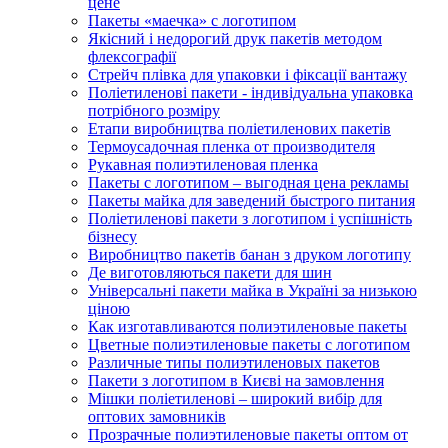
цене
Пакеты «маечка» с логотипом
Якісний і недорогий друк пакетів методом
флексографії
Стрейч плівка для упаковки і фіксації вантажу
Поліетиленові пакети - індивідуальна упаковка
потрібного розміру
Етапи виробництва поліетиленових пакетів
Термоусадочная пленка от производителя
Рукавная полиэтиленовая пленка
Пакеты с логотипом – выгодная цена рекламы
Пакеты майка для заведений быстрого питания
Поліетиленові пакети з логотипом і успішність
бізнесу
Виробництво пакетів банан з друком логотипу
Де виготовляються пакети для шин
Універсальні пакети майка в Україні за низькою
ціною
Как изготавливаются полиэтиленовые пакеты
Цветные полиэтиленовые пакеты с логотипом
Различные типы полиэтиленовых пакетов
Пакети з логотипом в Києві на замовлення
Мішки поліетиленові – широкий вибір для
оптових замовників
Прозрачные полиэтиленовые пакеты оптом от