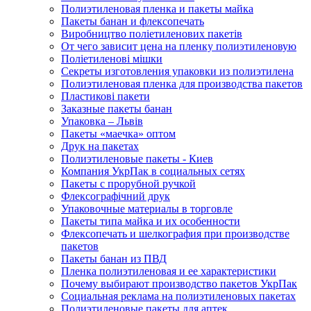
Полиэтиленовая пленка и пакеты майка
Пакеты банан и флексопечать
Виробництво поліетиленових пакетів
От чего зависит цена на пленку полиэтиленовую
Поліетиленові мішки
Секреты изготовления упаковки из полиэтилена
Полиэтиленовая пленка для производства пакетов
Пластикові пакети
Заказные пакеты банан
Упаковка – Львів
Пакеты «маечка» оптом
Друк на пакетах
Полиэтиленовые пакеты - Киев
Компания УкрПак в социальных сетях
Пакеты с прорубной ручкой
Флексографічний друк
Упаковочные материалы в торговле
Пакеты типа майка и их особенности
Флексопечать и шелкография при производстве
пакетов
Пакеты банан из ПВД
Пленка полиэтиленовая и ее характеристики
Почему выбирают производство пакетов УкрПак
Социальная реклама на полиэтиленовых пакетах
Полиэтиленовые пакеты для аптек