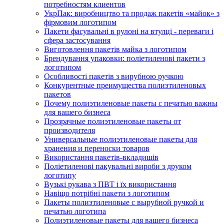
потребностям клиентов
УкрПак: виробництво та продаж пакетів «майок» з
фірмовим логотипом
Пакети фасувальні в рулоні на втулці - переваги і
сфера застосування
Виготовлення пакетів майка з логотипом
Брендування упаковки: поліетиленові пакети з
логотипом
Особливості пакетів з вирубною ручкою
Конкурентные преимущества полиэтиленовых
пакетов
Почему полиэтиленовые пакеты с печатью важны
для вашего бизнеса
Прозрачные полиэтиленовые пакеты от
производителя
Универсальные полиэтиленовые пакеты для
хранения и переноски товаров
Використання пакетів-вкладишів
Поліетиленові пакувальні вироби з друком
логотипу
Вузькі рукава з ПВТ і їх використання
Навіщо потрібні пакети з логотипом
Пакеты полиэтиленовые с вырубной ручкой и
печатью логотипа
Полиэтиленовые пакеты для вашего бизнеса