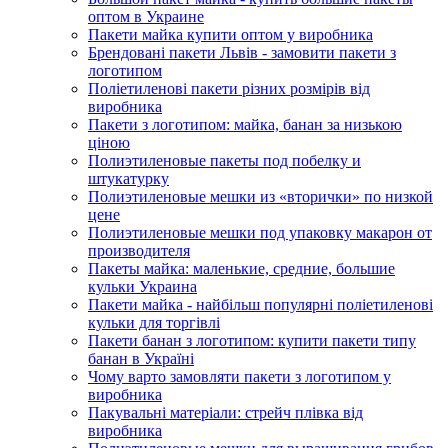
оптом в Украине
Пакети майка купити оптом у виробника
Брендовані пакети Львів - замовити пакети з
логотипом
Поліетиленові пакети різних розмірів від
виробника
Пакети з логотипом: майка, банан за низькою
ціною
Полиэтиленовые пакеты под побелку и
штукатурку
Полиэтиленовые мешки из «вторички» по низкой
цене
Полиэтиленовые мешки под упаковку макарон от
производителя
Пакеты майка: маленькие, средние, большие
кульки Украина
Пакети майка - найбільш популярні поліетиленові
кульки для торгівлі
Пакети банан з логотипом: купити пакети типу
банан в Україні
Чому варто замовляти пакети з логотипом у
виробника
Пакувальні матеріали: стрейч плівка від
виробника