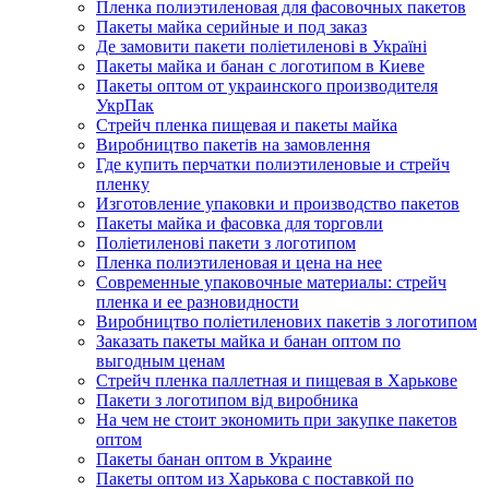
Пленка полиэтиленовая для фасовочных пакетов
Пакеты майка серийные и под заказ
Де замовити пакети поліетиленові в Україні
Пакеты майка и банан с логотипом в Киеве
Пакеты оптом от украинского производителя
УкрПак
Стрейч пленка пищевая и пакеты майка
Виробництво пакетів на замовлення
Где купить перчатки полиэтиленовые и стрейч
пленку
Изготовление упаковки и производство пакетов
Пакеты майка и фасовка для торговли
Поліетиленові пакети з логотипом
Пленка полиэтиленовая и цена на нее
Современные упаковочные материалы: стрейч
пленка и ее разновидности
Виробництво поліетиленових пакетів з логотипом
Заказать пакеты майка и банан оптом по
выгодным ценам
Стрейч пленка паллетная и пищевая в Харькове
Пакети з логотипом від виробника
На чем не стоит экономить при закупке пакетов
оптом
Пакеты банан оптом в Украине
Пакеты оптом из Харькова с поставкой по