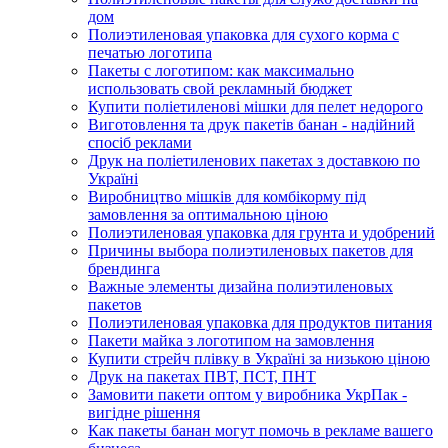
дом
Полиэтиленовая упаковка для сухого корма с
печатью логотипа
Пакеты с логотипом: как максимально
использовать свой рекламный бюджет
Купити поліетиленові мішки для пелет недорого
Виготовлення та друк пакетів банан - надійний
спосіб реклами
Друк на поліетиленових пакетах з доставкою по
Україні
Виробництво мішків для комбікорму під
замовлення за оптимальною ціною
Полиэтиленовая упаковка для грунта и удобрений
Причины выбора полиэтиленовых пакетов для
брендинга
Важные элементы дизайна полиэтиленовых
пакетов
Полиэтиленовая упаковка для продуктов питания
Пакети майка з логотипом на замовлення
Купити стрейч плівку в Україні за низькою ціною
Друк на пакетах ПВТ, ПСТ, ПНТ
Замовити пакети оптом у виробника УкрПак -
вигідне рішення
Как пакеты банан могут помочь в рекламе вашего