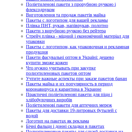
Поліетиленові пакети з прорубною ручкою і
флексодруком
Виготовлення та продаж пакетів майка
Пакеты с логотипом для вашей рекламы
Плівка ПНТ, рукав, напіврукав, полотно
Пакети з вирубною ручкою без рейтера
Стрейч плівка - міцний і економічний матеріал для
упаковки
Пакеты с логотипом, как упаковочная и рекламная
продукция
Пакети фасувальні оптом в Україні: дешево
купити зможе кожен
Что нужно учитывать при закупке
полиэтиленовых пакетов оптом
Учтите важные аспекты при заказе пакетов банан
Пакеты майка и их популярность в период
коронавируса и карантина в Украине
Практичні поліетиленові пакети для піци і
хлібобулочних виробів
Поліетиленові пакети для аптечних мереж
Пакеты для доставки 19-литровых бутылей с
водой
Логотип на пакетах як реклама
Бічні фальци і донні складки в пакетах
Полиэтиленовые пакеты для служб доставки на