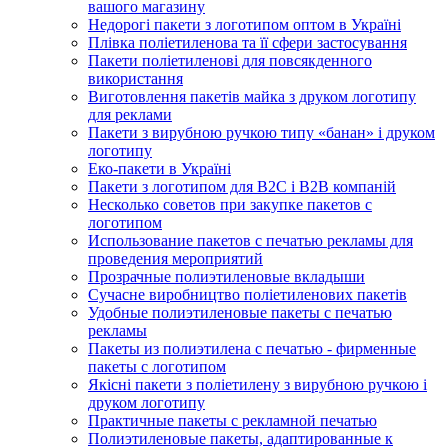
вашого магазину
Недорогі пакети з логотипом оптом в Україні
Плівка поліетиленова та її сфери застосування
Пакети поліетиленові для повсякденного
використання
Виготовлення пакетів майка з друком логотипу
для реклами
Пакети з вирубною ручкою типу «банан» і друком
логотипу
Еко-пакети в Україні
Пакети з логотипом для B2C і B2B компаній
Несколько советов при закупке пакетов с
логотипом
Использование пакетов с печатью рекламы для
проведения мероприятий
Прозрачные полиэтиленовые вкладыши
Сучасне виробництво поліетиленових пакетів
Удобные полиэтиленовые пакеты с печатью
рекламы
Пакеты из полиэтилена с печатью - фирменные
пакеты с логотипом
Якісні пакети з поліетилену з вирубною ручкою і
друком логотипу
Практичные пакеты с рекламной печатью
Полиэтиленовые пакеты, адаптированные к