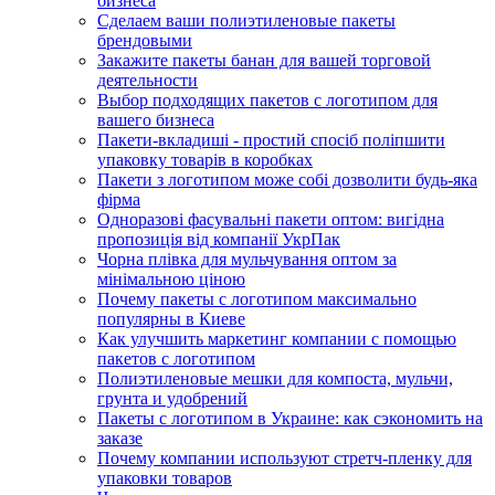
бизнеса
Сделаем ваши полиэтиленовые пакеты
брендовыми
Закажите пакеты банан для вашей торговой
деятельности
Выбор подходящих пакетов с логотипом для
вашего бизнеса
Пакети-вкладиші - простий спосіб поліпшити
упаковку товарів в коробках
Пакети з логотипом може собі дозволити будь-яка
фірма
Одноразові фасувальні пакети оптом: вигідна
пропозиція від компанії УкрПак
Чорна плівка для мульчування оптом за
мінімальною ціною
Почему пакеты с логотипом максимально
популярны в Киеве
Как улучшить маркетинг компании с помощью
пакетов с логотипом
Полиэтиленовые мешки для компоста, мульчи,
грунта и удобрений
Пакеты с логотипом в Украине: как сэкономить на
заказе
Почему компании используют стретч-пленку для
упаковки товаров