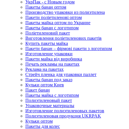
УкрПак - с Новым годом
Пакеты банан оптом
Производство упаковки из полиэтилена
Пакети поліетиленові оптом
Пакеты майка оптом по Украине
Пакеты банан с логотипом
Поліетиленовий пакет
Виготовлення поліетиленових пакетів
Купить пакеты майка
Пакети банан – фірмові пакети з логотипом
Изготовление упаковки
Пакети майка від виробника
Печать рекламы на пакетах
Реклама на пакетах
Стрейч пленка для упаковки паллет
Пакеты банан под заказ
Кульки оптом Киев
Пакет банан
Пакеты майка с логотипом
Полиэтиленовый пакет
Упаковочные материалы
Изготовление полиэтиленовых пакетов
Полиэтиленовая продукция UKRPAK
Кульки оптом
Пакеты для колес