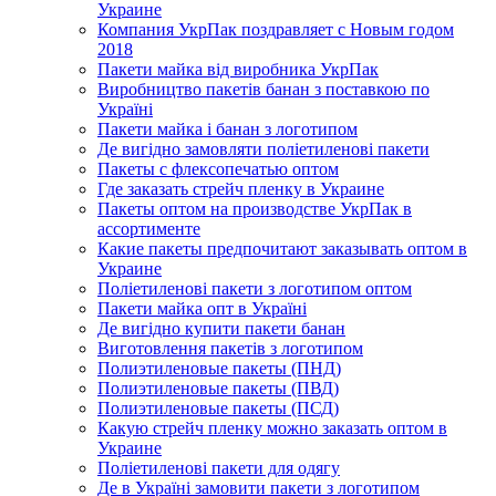
Украине
Компания УкрПак поздравляет с Новым годом
2018
Пакети майка від виробника УкрПак
Виробництво пакетів банан з поставкою по
Україні
Пакети майка і банан з логотипом
Де вигідно замовляти поліетиленові пакети
Пакеты с флексопечатью оптом
Где заказать стрейч пленку в Украине
Пакеты оптом на производстве УкрПак в
ассортименте
Какие пакеты предпочитают заказывать оптом в
Украине
Поліетиленові пакети з логотипом оптом
Пакети майка опт в Україні
Де вигідно купити пакети банан
Виготовлення пакетів з логотипом
Полиэтиленовые пакеты (ПНД)
Полиэтиленовые пакеты (ПВД)
Полиэтиленовые пакеты (ПСД)
Какую стрейч пленку можно заказать оптом в
Украине
Поліетиленові пакети для одягу
Де в Україні замовити пакети з логотипом