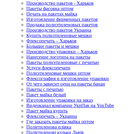
Производство пакетов - Харьков
Пакеты фасовка оптом
Печать на пакетах майка
Изготовление фирменных пакетов
Продажа полиэтиленовых пакетов
Производство пакетов Украина
Купить полиэтиленовые мешки
Флексопечать – Харьков
Большие пакеты и мешки
Производство упаковки – Харьков
Нанесение логотипа на пакеты
Пакеты полиэтиленовые с печатью
Услуги флексопечати
Полиэтиленовые мешки оптом
Флексография и изготовление упаковки
От чего зависит цена на пакеты банан
Пакеты с печатью
Пакет майка белый
Изготовление упаковки на заказ
Видеоканал компании УкрПак на YouTube
Пакет майка купить
Флексопечать – Украина
Где заказать пакеты майка оптом
Поліетиленова плівка
Поліетиленові кульки Львів