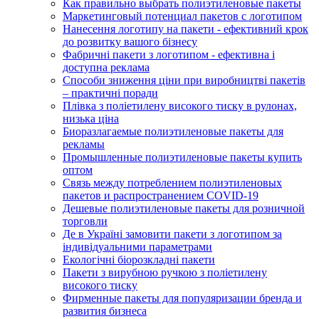
Как правильно выбрать полиэтиленовые пакеты
Маркетинговый потенциал пакетов с логотипом
Нанесення логотипу на пакети - ефективний крок
до розвитку вашого бізнесу
Фабричні пакети з логотипом - ефективна і
доступна реклама
Способи зниження ціни при виробництві пакетів
– практичні поради
Плівка з поліетилену високого тиску в рулонах,
низька ціна
Биоразлагаемые полиэтиленовые пакеты для
рекламы
Промышленные полиэтиленовые пакеты купить
оптом
Связь между потреблением полиэтиленовых
пакетов и распространением COVID-19
Дешевые полиэтиленовые пакеты для розничной
торговли
Де в Україні замовити пакети з логотипом за
індивідуальними параметрами
Екологічні біорозкладні пакети
Пакети з вирубною ручкою з поліетилену
високого тиску
Фирменные пакеты для популяризации бренда и
развития бизнеса