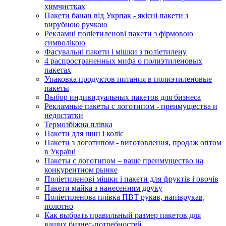
химчистках
Пакети банан від Укрпак - якісні пакети з
вирубною ручкою
Рекламні поліетиленові пакети з фірмовою
символікою
Фасувальні пакети і мішки з поліетилену
4 распространенных мифа о полиэтиленовых
пакетах
Упаковка продуктов питания в полиэтиленовые
пакеты
Выбор индивидуальных пакетов для бизнеса
Рекламные пакеты с логотипом - преимущества и
недостатки
Термозбіжна плівка
Пакети для шин і коліс
Пакети з логотипом - виготовлення, продаж оптом
в Україні
Пакеты с логотипом – ваше преимущество на
конкурентном рынке
Поліетиленові мішки і пакети для фруктів і овочів
Пакети майка з нанесенням друку
Поліетиленова плівка ПВТ рукав, напіврукав,
полотно
Как выбрать правильный размер пакетов для
ваших бизнес-потребностей