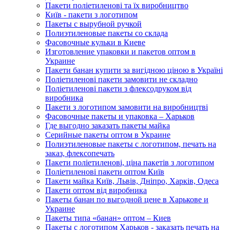
Пакети поліетиленові та їх виробництво
Київ - пакети з логотипом
Пакеты с вырубной ручкой
Полиэтиленовые пакеты со склада
Фасовочные кульки в Киеве
Изготовление упаковки и пакетов оптом в
Украине
Пакети банан купити за вигідною ціною в Україні
Поліетиленові пакети замовити не складно
Поліетиленові пакети з флексодруком від
виробника
Пакети з логотипом замовити на виробництві
Фасовочные пакеты и упаковка – Харьков
Где выгодно заказать пакеты майка
Серийные пакеты оптом в Украине
Полиэтиленовые пакеты с логотипом, печать на
заказ, флексопечать
Пакети поліетиленові, ціна пакетів з логотипом
Поліетиленові пакети оптом Київ
Пакети майка Київ, Львів, Дніпро, Харків, Одеса
Пакети оптом від виробника
Пакеты банан по выгодной цене в Харькове и
Украине
Пакеты типа «банан» оптом – Киев
Пакеты с логотипом Харьков - заказать печать на