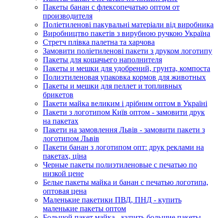
Пакеты банан с флексопечатью оптом от
производителя
Поліетиленові пакувальні матеріали від виробника
Виробництво пакетів з вирубною ручкою Україна
Стретч плівка палетна та харчова
Замовити поліетиленові пакети з друком логотипу
Пакеты для кошачьего наполнителя
Пакеты и мешки для удобрений, грунта, компоста
Полиэтиленовая упаковка кормов для животных
Пакеты и мешки для пеллет и топливных
брикетов
Пакети майка великим і дрібним оптом в Україні
Пакети з логотипом Київ оптом - замовити друк
на пакетах
Пакети на замовлення Львів - замовити пакети з
логотипом Львів
Пакети банан з логотипом опт: друк реклами на
пакетах, ціна
Черные пакеты полиэтиленовые с печатью по
низкой цене
Белые пакеты майка и банан с печатью логотипа,
оптовая цена
Маленькие пакетики ПВД, ПНД - купить
маленькие пакеты оптом
Большой пакет майка - купить большие пакеты