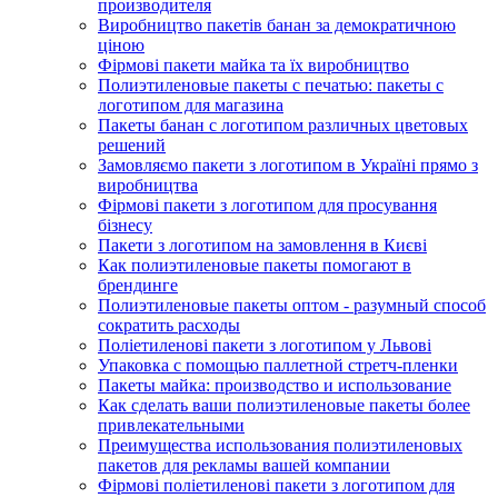
производителя
Виробництво пакетів банан за демократичною
ціною
Фірмові пакети майка та їх виробництво
Полиэтиленовые пакеты с печатью: пакеты с
логотипом для магазина
Пакеты банан с логотипом различных цветовых
решений
Замовляємо пакети з логотипом в Україні прямо з
виробництва
Фірмові пакети з логотипом для просування
бізнесу
Пакети з логотипом на замовлення в Києві
Как полиэтиленовые пакеты помогают в
брендинге
Полиэтиленовые пакеты оптом - разумный способ
сократить расходы
Поліетиленові пакети з логотипом у Львові
Упаковка с помощью паллетной стретч-пленки
Пакеты майка: производство и использование
Как сделать ваши полиэтиленовые пакеты более
привлекательными
Преимущества использования полиэтиленовых
пакетов для рекламы вашей компании
Фірмові поліетиленові пакети з логотипом для