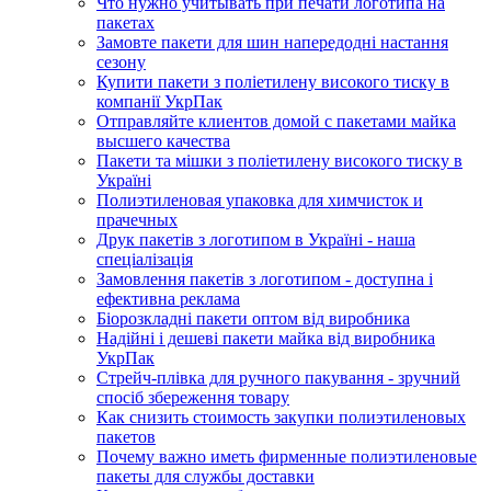
Что нужно учитывать при печати логотипа на
пакетах
Замовте пакети для шин напередодні настання
сезону
Купити пакети з поліетилену високого тиску в
компанії УкрПак
Отправляйте клиентов домой с пакетами майка
высшего качества
Пакети та мішки з поліетилену високого тиску в
Україні
Полиэтиленовая упаковка для химчисток и
прачечных
Друк пакетів з логотипом в Україні - наша
спеціалізація
Замовлення пакетів з логотипом - доступна і
ефективна реклама
Біорозкладні пакети оптом від виробника
Надійні і дешеві пакети майка від виробника
УкрПак
Стрейч-плівка для ручного пакування - зручний
спосіб збереження товару
Как снизить стоимость закупки полиэтиленовых
пакетов
Почему важно иметь фирменные полиэтиленовые
пакеты для службы доставки