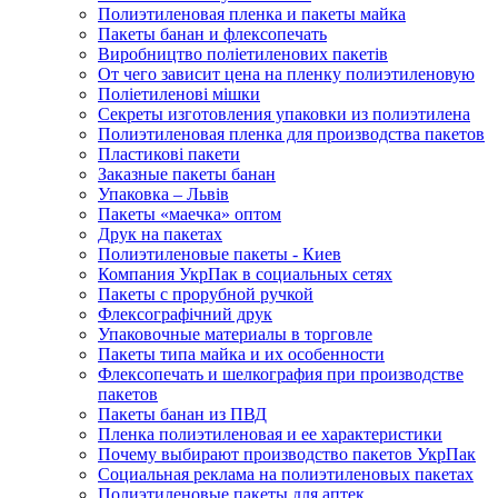
Полиэтиленовая пленка и пакеты майка
Пакеты банан и флексопечать
Виробництво поліетиленових пакетів
От чего зависит цена на пленку полиэтиленовую
Поліетиленові мішки
Секреты изготовления упаковки из полиэтилена
Полиэтиленовая пленка для производства пакетов
Пластикові пакети
Заказные пакеты банан
Упаковка – Львів
Пакеты «маечка» оптом
Друк на пакетах
Полиэтиленовые пакеты - Киев
Компания УкрПак в социальных сетях
Пакеты с прорубной ручкой
Флексографічний друк
Упаковочные материалы в торговле
Пакеты типа майка и их особенности
Флексопечать и шелкография при производстве
пакетов
Пакеты банан из ПВД
Пленка полиэтиленовая и ее характеристики
Почему выбирают производство пакетов УкрПак
Социальная реклама на полиэтиленовых пакетах
Полиэтиленовые пакеты для аптек