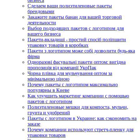
бизнеса
Сделаем ваши полиэтиленовые пакеты
брендовыми
Закажите пакеты банан для вашей торговой
деятельности
Выбор подходящих пакетов с логотипом для
вашего бизнеса
Пакети-вкладиші - простий спосіб поліпшити
упаковку товарів в коробках
Пакети з логотипом може собі дозволити будь-яка
фірма
Одноразові фасувальні пакети оптом: вигідна
пропозиція від компанії УкрПак
Чорна плівка для мульчування оптом за
мінімальною ціною
Почему пакеты с логотипом максимально
популярны в Киеве
Как улучшить маркетинг компании с помощью
пакетов с логотипом
Полиэтиленовые мешки для компоста, мульчи,
грунта и удобрений
Пакеты с логотипом в Украине: как сэкономить на
заказе
Почему компании используют стретч-пленку для
упаковки товаров