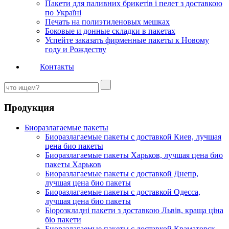
Пакети для паливних брикетів і пелет з доставкою
по Україні
Печать на полиэтиленовых мешках
Боковые и донные складки в пакетах
Успейте заказать фирменные пакеты к Новому
году и Рождеству
Контакты
Продукция
Биоразлагаемые пакеты
Биоразлагаемые пакеты с доставкой Киев, лучшая
цена био пакеты
Биоразлагаемые пакеты Харьков, лучшая цена био
пакеты Харьков
Биоразлагаемые пакеты с доставкой Днепр,
лучшая цена био пакеты
Биоразлагаемые пакеты с доставкой Одесса,
лучшая цена био пакеты
Біорозкладні пакети з доставкою Львів, краща ціна
біо пакети
Биоразлагаемые пакеты с доставкой Краматорск,