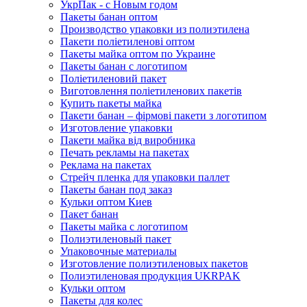
УкрПак - с Новым годом
Пакеты банан оптом
Производство упаковки из полиэтилена
Пакети поліетиленові оптом
Пакеты майка оптом по Украине
Пакеты банан с логотипом
Поліетиленовий пакет
Виготовлення поліетиленових пакетів
Купить пакеты майка
Пакети банан – фірмові пакети з логотипом
Изготовление упаковки
Пакети майка від виробника
Печать рекламы на пакетах
Реклама на пакетах
Стрейч пленка для упаковки паллет
Пакеты банан под заказ
Кульки оптом Киев
Пакет банан
Пакеты майка с логотипом
Полиэтиленовый пакет
Упаковочные материалы
Изготовление полиэтиленовых пакетов
Полиэтиленовая продукция UKRPAK
Кульки оптом
Пакеты для колес