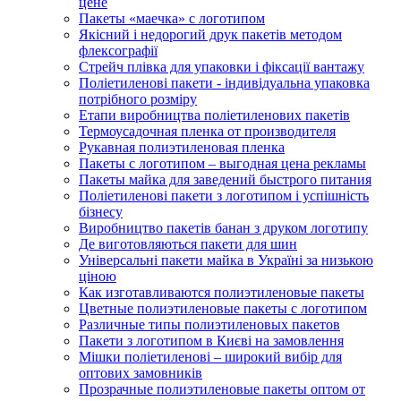
цене
Пакеты «маечка» с логотипом
Якісний і недорогий друк пакетів методом
флексографії
Стрейч плівка для упаковки і фіксації вантажу
Поліетиленові пакети - індивідуальна упаковка
потрібного розміру
Етапи виробництва поліетиленових пакетів
Термоусадочная пленка от производителя
Рукавная полиэтиленовая пленка
Пакеты с логотипом – выгодная цена рекламы
Пакеты майка для заведений быстрого питания
Поліетиленові пакети з логотипом і успішність
бізнесу
Виробництво пакетів банан з друком логотипу
Де виготовляються пакети для шин
Універсальні пакети майка в Україні за низькою
ціною
Как изготавливаются полиэтиленовые пакеты
Цветные полиэтиленовые пакеты с логотипом
Различные типы полиэтиленовых пакетов
Пакети з логотипом в Києві на замовлення
Мішки поліетиленові – широкий вибір для
оптових замовників
Прозрачные полиэтиленовые пакеты оптом от