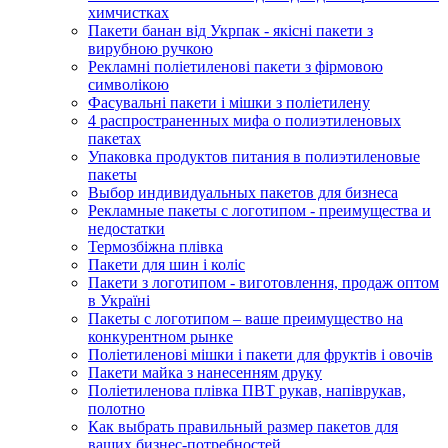
химчистках
Пакети банан від Укрпак - якісні пакети з
вирубною ручкою
Рекламні поліетиленові пакети з фірмовою
символікою
Фасувальні пакети і мішки з поліетилену
4 распространенных мифа о полиэтиленовых
пакетах
Упаковка продуктов питания в полиэтиленовые
пакеты
Выбор индивидуальных пакетов для бизнеса
Рекламные пакеты с логотипом - преимущества и
недостатки
Термозбіжна плівка
Пакети для шин і коліс
Пакети з логотипом - виготовлення, продаж оптом
в Україні
Пакеты с логотипом – ваше преимущество на
конкурентном рынке
Поліетиленові мішки і пакети для фруктів і овочів
Пакети майка з нанесенням друку
Поліетиленова плівка ПВТ рукав, напіврукав,
полотно
Как выбрать правильный размер пакетов для
ваших бизнес-потребностей