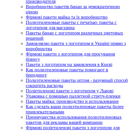
производителя
Виробництво пакетів банан за демократичною
ціною
Фірмові пакети майка та їх виробництво
Полиэтиленовые пакеты с печатью: пакеты с
логотипом для магазина
Пакеты банан с логотипом различных цветовых
решений
Замовляємо пакети з логотипом в Україні прямо з
виробництва
Фірмові пакети з логотипом для просування
бізнесу
Пакети з логотипом на замовлення в Києві
Как полиэтиленовые пакеты помогают в
брендинге
Полиэтиленовые пакеты оптом - разумный способ
сократить расходы
Поліетиленові пакети з логотипом у Львові
Упаковка с помощью паллетной стретч-пленки
Пакеты майка: производство и использование
Как сделать ваши полиэтиленовые пакеты более
привлекательными
Преимущества использования полиэтиленовых
пакетов для рекламы вашей компании
Фірмові поліетиленові пакети з логотипом для