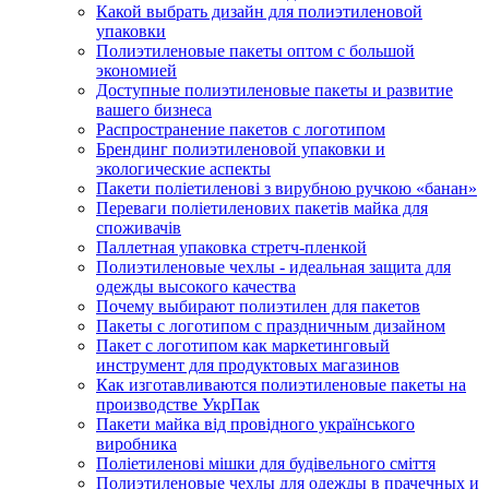
Какой выбрать дизайн для полиэтиленовой
упаковки
Полиэтиленовые пакеты оптом с большой
экономией
Доступные полиэтиленовые пакеты и развитие
вашего бизнеса
Распространение пакетов с логотипом
Брендинг полиэтиленовой упаковки и
экологические аспекты
Пакети поліетиленові з вирубною ручкою «банан»
Переваги поліетиленових пакетів майка для
споживачів
Паллетная упаковка стретч-пленкой
Полиэтиленовые чехлы - идеальная защита для
одежды высокого качества
Почему выбирают полиэтилен для пакетов
Пакеты с логотипом с праздничным дизайном
Пакет с логотипом как маркетинговый
инструмент для продуктовых магазинов
Как изготавливаются полиэтиленовые пакеты на
производстве УкрПак
Пакети майка від провідного українського
виробника
Поліетиленові мішки для будівельного сміття
Полиэтиленовые чехлы для одежды в прачечных и