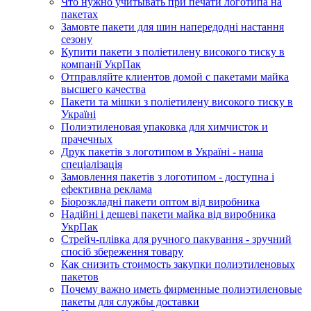
Что нужно учитывать при печати логотипа на
пакетах
Замовте пакети для шин напередодні настання
сезону
Купити пакети з поліетилену високого тиску в
компанії УкрПак
Отправляйте клиентов домой с пакетами майка
высшего качества
Пакети та мішки з поліетилену високого тиску в
Україні
Полиэтиленовая упаковка для химчисток и
прачечных
Друк пакетів з логотипом в Україні - наша
спеціалізація
Замовлення пакетів з логотипом - доступна і
ефективна реклама
Біорозкладні пакети оптом від виробника
Надійні і дешеві пакети майка від виробника
УкрПак
Стрейч-плівка для ручного пакування - зручний
спосіб збереження товару
Как снизить стоимость закупки полиэтиленовых
пакетов
Почему важно иметь фирменные полиэтиленовые
пакеты для службы доставки