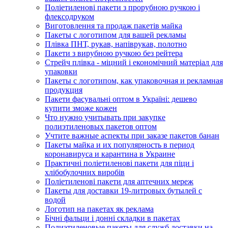
Поліетиленові пакети з прорубною ручкою і
флексодруком
Виготовлення та продаж пакетів майка
Пакеты с логотипом для вашей рекламы
Плівка ПНТ, рукав, напіврукав, полотно
Пакети з вирубною ручкою без рейтера
Стрейч плівка - міцний і економічний матеріал для
упаковки
Пакеты с логотипом, как упаковочная и рекламная
продукция
Пакети фасувальні оптом в Україні: дешево
купити зможе кожен
Что нужно учитывать при закупке
полиэтиленовых пакетов оптом
Учтите важные аспекты при заказе пакетов банан
Пакеты майка и их популярность в период
коронавируса и карантина в Украине
Практичні поліетиленові пакети для піци і
хлібобулочних виробів
Поліетиленові пакети для аптечних мереж
Пакеты для доставки 19-литровых бутылей с
водой
Логотип на пакетах як реклама
Бічні фальци і донні складки в пакетах
Полиэтиленовые пакеты для служб доставки на