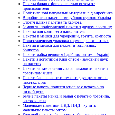
Пакеты банан с флексопечатью оптом от
производителя
Поліетиленові пакувальні матеріали від виробника
Виробництво пакетів з вирубною ручкою Україна
Стретч плівка палетна та харчова
Замовити поліетиленові пакети з друком логотипу
Пакеты для кошачьего наполнителя
Пакеты и мешки для удобрений, грунта, компоста
Полиэтиленовая упаковка кормов для животных
Пакеты и мешки для пеллет и топливных
брикетов
Пакети майка великим і дрібним оптом в Україні
Пакети з логотипом Київ оптом - замовити друк
на пакетах
Пакети на замовлення Львів - замовити пакети з
логотипом Львів
Пакети банан з логотипом опт: друк реклами на
пакетах, ціна
Черные пакеты полиэтиленовые с печатью по
низкой цене
Белые пакеты майка и банан с печатью логотипа,
оптовая цена
Маленькие пакетики ПВД, ПНД - купить
маленькие пакеты оптом
Большой пакет майка - купить большие пакеты