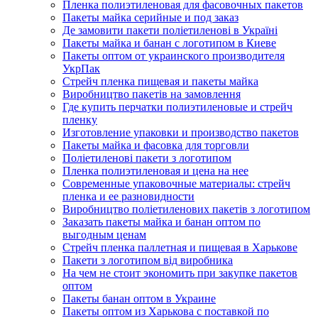
Пленка полиэтиленовая для фасовочных пакетов
Пакеты майка серийные и под заказ
Де замовити пакети поліетиленові в Україні
Пакеты майка и банан с логотипом в Киеве
Пакеты оптом от украинского производителя
УкрПак
Стрейч пленка пищевая и пакеты майка
Виробництво пакетів на замовлення
Где купить перчатки полиэтиленовые и стрейч
пленку
Изготовление упаковки и производство пакетов
Пакеты майка и фасовка для торговли
Поліетиленові пакети з логотипом
Пленка полиэтиленовая и цена на нее
Современные упаковочные материалы: стрейч
пленка и ее разновидности
Виробництво поліетиленових пакетів з логотипом
Заказать пакеты майка и банан оптом по
выгодным ценам
Стрейч пленка паллетная и пищевая в Харькове
Пакети з логотипом від виробника
На чем не стоит экономить при закупке пакетов
оптом
Пакеты банан оптом в Украине
Пакеты оптом из Харькова с поставкой по