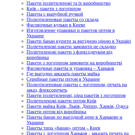
Пакети поліетиленові та їх виробництво
Київ - пакети з логотипом
Пакеты с вырубной ручкой
Полиэтиленовые пакеты со склада
Фасовочные кульки в Киеве
Изготовление упаковки и пакетов оптом в
Украине
Пакети банан купити за вигідною ціною в Україні
Поліетиленові пакети замовити не складно
Поліетиленові пакети з флексодруком від
виробника
Пакети з логотипом замовити на виробництві
Фасовочные пакеты и упаковка – Харьков
Где выгодно заказать пакеты майка
Серийные пакеты оптом в Украине
Полиэтиленовые пакеты с логотипом, печать на
заказ, флексопечать
Пакети поліетиленові, ціна пакетів з логотипом
Поліетиленові пакети оптом Київ
Пакети майка Київ, Львів, Дніпро, Харків, Одеса
Пакети оптом від виробника
Пакеты банан по выгодной цене в Харькове и
Украине
Пакеты типа «банан» оптом – Киев
Пакеты с логотипом Харьков - заказать печать на