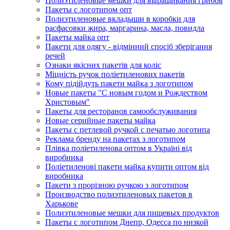
Полиэтиленовые мешки для выращивания грибов
Пакеты с логотипом опт
Полиэтиленовые вкладыши в коробки для
расфасовки жира, маргарина, масла, повидла
Пакеты майка опт
Пакети для одягу - відмінний спосіб зберігання
речей
Ознаки якісних пакетів для коліс
Міцність ручок поліетиленових пакетів
Кому підійдуть пакети майка з логотипом
Новые пакеты "С новым годом и Рождеством
Христовым"
Пакеты для ресторанов самообслуживания
Новые серийные пакеты майка
Пакеты с петлевой ручкой с печатью логотипа
Реклама бренду на пакетах з логотипом
Плівка поліетиленова оптом в Україні від
виробника
Поліетиленові пакети майка купити оптом від
виробника
Пакети з прорізною ручкою з логотипом
Производство полиэтиленовых пакетов в
Харькове
Полиэтиленовые мешки для пищевых продуктов
Пакеты с логотипом Днепр, Одесса по низкой