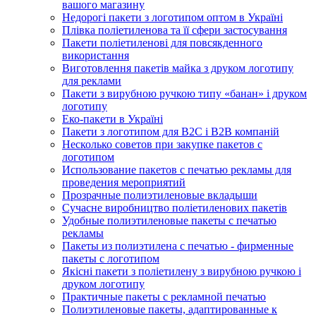
вашого магазину
Недорогі пакети з логотипом оптом в Україні
Плівка поліетиленова та її сфери застосування
Пакети поліетиленові для повсякденного
використання
Виготовлення пакетів майка з друком логотипу
для реклами
Пакети з вирубною ручкою типу «банан» і друком
логотипу
Еко-пакети в Україні
Пакети з логотипом для B2C і B2B компаній
Несколько советов при закупке пакетов с
логотипом
Использование пакетов с печатью рекламы для
проведения мероприятий
Прозрачные полиэтиленовые вкладыши
Сучасне виробництво поліетиленових пакетів
Удобные полиэтиленовые пакеты с печатью
рекламы
Пакеты из полиэтилена с печатью - фирменные
пакеты с логотипом
Якісні пакети з поліетилену з вирубною ручкою і
друком логотипу
Практичные пакеты с рекламной печатью
Полиэтиленовые пакеты, адаптированные к