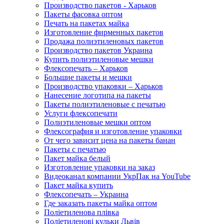
Производство пакетов - Харьков
Пакеты фасовка оптом
Печать на пакетах майка
Изготовление фирменных пакетов
Продажа полиэтиленовых пакетов
Производство пакетов Украина
Купить полиэтиленовые мешки
Флексопечать – Харьков
Большие пакеты и мешки
Производство упаковки – Харьков
Нанесение логотипа на пакеты
Пакеты полиэтиленовые с печатью
Услуги флексопечати
Полиэтиленовые мешки оптом
Флексография и изготовление упаковки
От чего зависит цена на пакеты банан
Пакеты с печатью
Пакет майка белый
Изготовление упаковки на заказ
Видеоканал компании УкрПак на YouTube
Пакет майка купить
Флексопечать – Украина
Где заказать пакеты майка оптом
Поліетиленова плівка
Поліетиленові кульки Львів