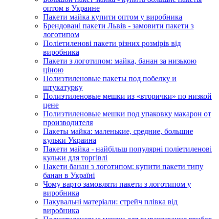
оптом в Украине
Пакети майка купити оптом у виробника
Брендовані пакети Львів - замовити пакети з
логотипом
Поліетиленові пакети різних розмірів від
виробника
Пакети з логотипом: майка, банан за низькою
ціною
Полиэтиленовые пакеты под побелку и
штукатурку
Полиэтиленовые мешки из «вторички» по низкой
цене
Полиэтиленовые мешки под упаковку макарон от
производителя
Пакеты майка: маленькие, средние, большие
кульки Украина
Пакети майка - найбільш популярні поліетиленові
кульки для торгівлі
Пакети банан з логотипом: купити пакети типу
банан в Україні
Чому варто замовляти пакети з логотипом у
виробника
Пакувальні матеріали: стрейч плівка від
виробника