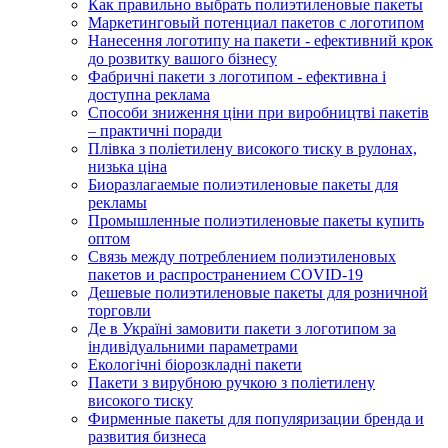
Как правильно выбрать полиэтиленовые пакеты
Маркетинговый потенциал пакетов с логотипом
Нанесення логотипу на пакети - ефективний крок
до розвитку вашого бізнесу
Фабричні пакети з логотипом - ефективна і
доступна реклама
Способи зниження ціни при виробництві пакетів
– практичні поради
Плівка з поліетилену високого тиску в рулонах,
низька ціна
Биоразлагаемые полиэтиленовые пакеты для
рекламы
Промышленные полиэтиленовые пакеты купить
оптом
Связь между потреблением полиэтиленовых
пакетов и распространением COVID-19
Дешевые полиэтиленовые пакеты для розничной
торговли
Де в Україні замовити пакети з логотипом за
індивідуальними параметрами
Екологічні біорозкладні пакети
Пакети з вирубною ручкою з поліетилену
високого тиску
Фирменные пакеты для популяризации бренда и
развития бизнеса