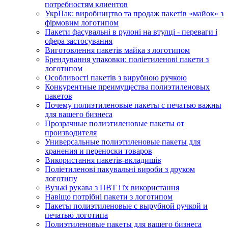
потребностям клиентов
УкрПак: виробництво та продаж пакетів «майок» з
фірмовим логотипом
Пакети фасувальні в рулоні на втулці - переваги і
сфера застосування
Виготовлення пакетів майка з логотипом
Брендування упаковки: поліетиленові пакети з
логотипом
Особливості пакетів з вирубною ручкою
Конкурентные преимущества полиэтиленовых
пакетов
Почему полиэтиленовые пакеты с печатью важны
для вашего бизнеса
Прозрачные полиэтиленовые пакеты от
производителя
Универсальные полиэтиленовые пакеты для
хранения и переноски товаров
Використання пакетів-вкладишів
Поліетиленові пакувальні вироби з друком
логотипу
Вузькі рукава з ПВТ і їх використання
Навіщо потрібні пакети з логотипом
Пакеты полиэтиленовые с вырубной ручкой и
печатью логотипа
Полиэтиленовые пакеты для вашего бизнеса