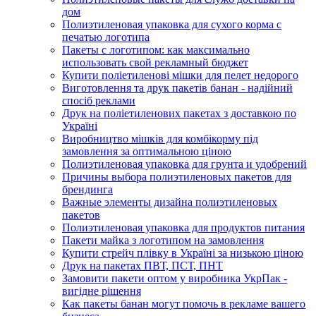
дом
Полиэтиленовая упаковка для сухого корма с
печатью логотипа
Пакеты с логотипом: как максимально
использовать свой рекламный бюджет
Купити поліетиленові мішки для пелет недорого
Виготовлення та друк пакетів банан - надійний
спосіб реклами
Друк на поліетиленових пакетах з доставкою по
Україні
Виробництво мішків для комбікорму під
замовлення за оптимальною ціною
Полиэтиленовая упаковка для грунта и удобрений
Причины выбора полиэтиленовых пакетов для
брендинга
Важные элементы дизайна полиэтиленовых
пакетов
Полиэтиленовая упаковка для продуктов питания
Пакети майка з логотипом на замовлення
Купити стрейч плівку в Україні за низькою ціною
Друк на пакетах ПВТ, ПСТ, ПНТ
Замовити пакети оптом у виробника УкрПак -
вигідне рішення
Как пакеты банан могут помочь в рекламе вашего