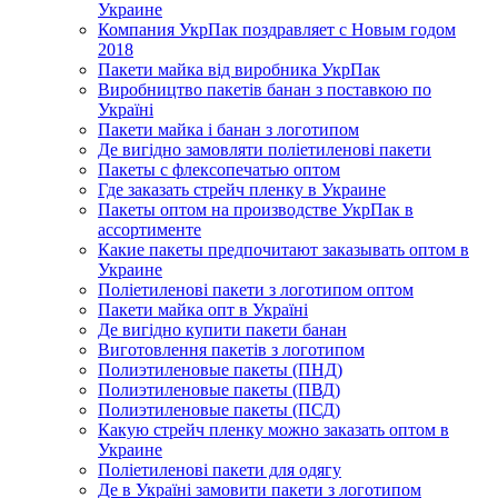
Украине
Компания УкрПак поздравляет с Новым годом
2018
Пакети майка від виробника УкрПак
Виробництво пакетів банан з поставкою по
Україні
Пакети майка і банан з логотипом
Де вигідно замовляти поліетиленові пакети
Пакеты с флексопечатью оптом
Где заказать стрейч пленку в Украине
Пакеты оптом на производстве УкрПак в
ассортименте
Какие пакеты предпочитают заказывать оптом в
Украине
Поліетиленові пакети з логотипом оптом
Пакети майка опт в Україні
Де вигідно купити пакети банан
Виготовлення пакетів з логотипом
Полиэтиленовые пакеты (ПНД)
Полиэтиленовые пакеты (ПВД)
Полиэтиленовые пакеты (ПСД)
Какую стрейч пленку можно заказать оптом в
Украине
Поліетиленові пакети для одягу
Де в Україні замовити пакети з логотипом