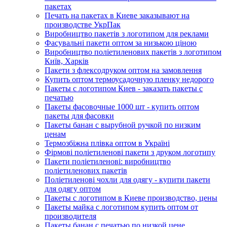
пакетах
Печать на пакетах в Киеве заказывают на
производстве УкрПак
Виробництво пакетів з логотипом для реклами
Фасувальні пакети оптом за низькою ціною
Виробництво поліетиленових пакетів з логотипом
Київ, Харків
Пакети з флексодруком оптом на замовлення
Купить оптом термоусадочную пленку недорого
Пакеты с логотипом Киев - заказать пакеты с
печатью
Пакеты фасовочные 1000 шт - купить оптом
пакеты для фасовки
Пакеты банан с вырубной ручкой по низким
ценам
Термозбіжна плівка оптом в Україні
Фірмові поліетиленові пакети з друком логотипу
Пакети поліетиленові: виробництво
поліетиленових пакетів
Поліетиленові чохли для одягу - купити пакети
для одягу оптом
Пакеты с логотипом в Киеве производство, цены
Пакеты майка с логотипом купить оптом от
производителя
Пакеты банан с печатью по низкой цене