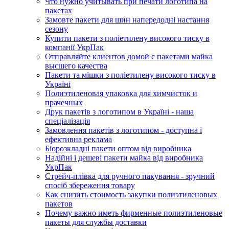
Что нужно учитывать при печати логотипа на
пакетах
Замовте пакети для шин напередодні настання
сезону
Купити пакети з поліетилену високого тиску в
компанії УкрПак
Отправляйте клиентов домой с пакетами майка
высшего качества
Пакети та мішки з поліетилену високого тиску в
Україні
Полиэтиленовая упаковка для химчисток и
прачечных
Друк пакетів з логотипом в Україні - наша
спеціалізація
Замовлення пакетів з логотипом - доступна і
ефективна реклама
Біорозкладні пакети оптом від виробника
Надійні і дешеві пакети майка від виробника
УкрПак
Стрейч-плівка для ручного пакування - зручний
спосіб збереження товару
Как снизить стоимость закупки полиэтиленовых
пакетов
Почему важно иметь фирменные полиэтиленовые
пакеты для службы доставки