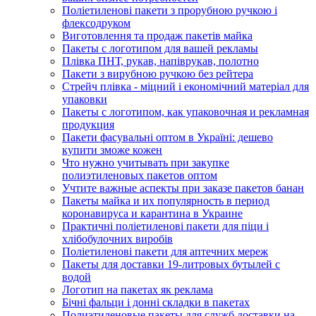
Поліетиленові пакети з прорубною ручкою і
флексодруком
Виготовлення та продаж пакетів майка
Пакеты с логотипом для вашей рекламы
Плівка ПНТ, рукав, напіврукав, полотно
Пакети з вирубною ручкою без рейтера
Стрейч плівка - міцний і економічний матеріал для
упаковки
Пакеты с логотипом, как упаковочная и рекламная
продукция
Пакети фасувальні оптом в Україні: дешево
купити зможе кожен
Что нужно учитывать при закупке
полиэтиленовых пакетов оптом
Учтите важные аспекты при заказе пакетов банан
Пакеты майка и их популярность в период
коронавируса и карантина в Украине
Практичні поліетиленові пакети для піци і
хлібобулочних виробів
Поліетиленові пакети для аптечних мереж
Пакеты для доставки 19-литровых бутылей с
водой
Логотип на пакетах як реклама
Бічні фальци і донні складки в пакетах
Полиэтиленовые пакеты для служб доставки на