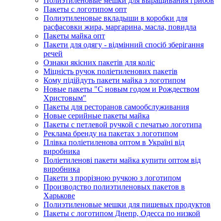
Полиэтиленовые мешки для выращивания грибов
Пакеты с логотипом опт
Полиэтиленовые вкладыши в коробки для
расфасовки жира, маргарина, масла, повидла
Пакеты майка опт
Пакети для одягу - відмінний спосіб зберігання
речей
Ознаки якісних пакетів для коліс
Міцність ручок поліетиленових пакетів
Кому підійдуть пакети майка з логотипом
Новые пакеты "С новым годом и Рождеством
Христовым"
Пакеты для ресторанов самообслуживания
Новые серийные пакеты майка
Пакеты с петлевой ручкой с печатью логотипа
Реклама бренду на пакетах з логотипом
Плівка поліетиленова оптом в Україні від
виробника
Поліетиленові пакети майка купити оптом від
виробника
Пакети з прорізною ручкою з логотипом
Производство полиэтиленовых пакетов в
Харькове
Полиэтиленовые мешки для пищевых продуктов
Пакеты с логотипом Днепр, Одесса по низкой