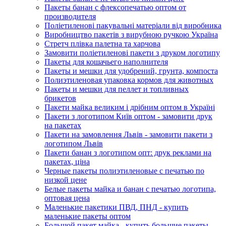
Пакеты банан с флексопечатью оптом от
производителя
Поліетиленові пакувальні матеріали від виробника
Виробництво пакетів з вирубною ручкою Україна
Стретч плівка палетна та харчова
Замовити поліетиленові пакети з друком логотипу
Пакеты для кошачьего наполнителя
Пакеты и мешки для удобрений, грунта, компоста
Полиэтиленовая упаковка кормов для животных
Пакеты и мешки для пеллет и топливных
брикетов
Пакети майка великим і дрібним оптом в Україні
Пакети з логотипом Київ оптом - замовити друк
на пакетах
Пакети на замовлення Львів - замовити пакети з
логотипом Львів
Пакети банан з логотипом опт: друк реклами на
пакетах, ціна
Черные пакеты полиэтиленовые с печатью по
низкой цене
Белые пакеты майка и банан с печатью логотипа,
оптовая цена
Маленькие пакетики ПВД, ПНД - купить
маленькие пакеты оптом
Большой пакет майка - купить большие пакеты