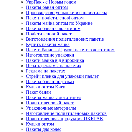
УкрПак - с Новым годом
Пакеты банан оптом
Производство упаковки из полиэтилена
Пакети поліетиленові оптом
Пакеты майка оптом по Украине
Пакеты банан с логотипом
Поліетиленовий пакет
Виготовлення поліетиленових пакетів
Купить пакеты майка
Пакети банан – фірмові пакети з логотипом
Изготовление упаковки
Пакети майка від виробника
Печать рекламы на пакетах
Реклама на пакетах
Стрейч пленка для упаковки паллет
Пакеты банан под заказ
Кульки оптом Киев
Пакет банан
Пакеты майка с логотипом
Полиэтиленовый пакет
Упаковочные материалы
Изготовление полиэтиленовых пакетов
Полиэтиленовая продукция UKRPAK
Кульки оптом
Пакеты для колес