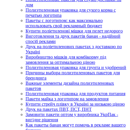
дом
Полиэтиленовая упаковка для сухого корма с
печатью логотипа
Пакеты с логотипом: как максимально
использовать свой рекламный бюджет
Купити поліетиленові мішки для пелет недорого
Виготовлення та друк пакетів банан - надійний
спосіб реклами
Друк на поліетиленових пакетах з доставкою по
Україні
Виробництво мішків для комбікорму під
замовлення за оптимальною ціною
Полиэтиленовая упаковка для грунта и удобрений
Причины выбора полиэтиленовых пакетов для
брендинга
Важные элементы дизайна полиэтиленовых
пакетов
Полиэтиленовая упаковка для продуктов питания
Пакети майка з логотипом на замовлення
Купити стрейч плівку в Україні за низькою ціною
Друк на пакетах ПВТ, ПСТ, ПНТ
Замовити пакети оптом у виробника УкрПак -
вигідне рішення
Как пакеты банан могут помочь в рекламе вашего