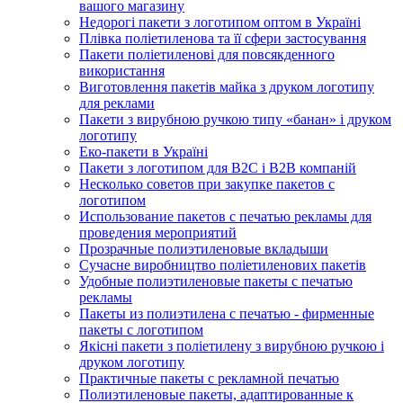
вашого магазину
Недорогі пакети з логотипом оптом в Україні
Плівка поліетиленова та її сфери застосування
Пакети поліетиленові для повсякденного
використання
Виготовлення пакетів майка з друком логотипу
для реклами
Пакети з вирубною ручкою типу «банан» і друком
логотипу
Еко-пакети в Україні
Пакети з логотипом для B2C і B2B компаній
Несколько советов при закупке пакетов с
логотипом
Использование пакетов с печатью рекламы для
проведения мероприятий
Прозрачные полиэтиленовые вкладыши
Сучасне виробництво поліетиленових пакетів
Удобные полиэтиленовые пакеты с печатью
рекламы
Пакеты из полиэтилена с печатью - фирменные
пакеты с логотипом
Якісні пакети з поліетилену з вирубною ручкою і
друком логотипу
Практичные пакеты с рекламной печатью
Полиэтиленовые пакеты, адаптированные к