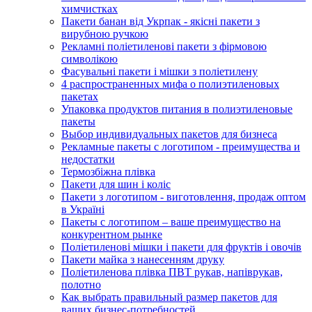
химчистках
Пакети банан від Укрпак - якісні пакети з
вирубною ручкою
Рекламні поліетиленові пакети з фірмовою
символікою
Фасувальні пакети і мішки з поліетилену
4 распространенных мифа о полиэтиленовых
пакетах
Упаковка продуктов питания в полиэтиленовые
пакеты
Выбор индивидуальных пакетов для бизнеса
Рекламные пакеты с логотипом - преимущества и
недостатки
Термозбіжна плівка
Пакети для шин і коліс
Пакети з логотипом - виготовлення, продаж оптом
в Україні
Пакеты с логотипом – ваше преимущество на
конкурентном рынке
Поліетиленові мішки і пакети для фруктів і овочів
Пакети майка з нанесенням друку
Поліетиленова плівка ПВТ рукав, напіврукав,
полотно
Как выбрать правильный размер пакетов для
ваших бизнес-потребностей