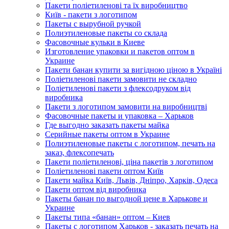
Пакети поліетиленові та їх виробництво
Київ - пакети з логотипом
Пакеты с вырубной ручкой
Полиэтиленовые пакеты со склада
Фасовочные кульки в Киеве
Изготовление упаковки и пакетов оптом в
Украине
Пакети банан купити за вигідною ціною в Україні
Поліетиленові пакети замовити не складно
Поліетиленові пакети з флексодруком від
виробника
Пакети з логотипом замовити на виробництві
Фасовочные пакеты и упаковка – Харьков
Где выгодно заказать пакеты майка
Серийные пакеты оптом в Украине
Полиэтиленовые пакеты с логотипом, печать на
заказ, флексопечать
Пакети поліетиленові, ціна пакетів з логотипом
Поліетиленові пакети оптом Київ
Пакети майка Київ, Львів, Дніпро, Харків, Одеса
Пакети оптом від виробника
Пакеты банан по выгодной цене в Харькове и
Украине
Пакеты типа «банан» оптом – Киев
Пакеты с логотипом Харьков - заказать печать на