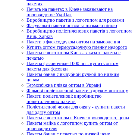
пакетах
Печать на пакетах в Киеве заказывают на
производстве УкрПак
Виробництво пакетів з логотипом для реклами
Фасувальні пакети оптом за низькою ціною
Виробництво поліетиленових пакетів з логотипом
Київ, Харків
Пакети з флексодруком оптом на замовлення
Купить оптом термоусадочную пленку недорого
Пакеты с логотипом Киев - заказать пакеты с
печатью
Пакеты фасовочные 1000 шт - купить оптом
пакеты для фасовки
Пакеты банан с вырубной ручкой по низким
ценам
Термозбіжна плівка оптом в Україні
Фірмові поліетиленові пакети з друком логотипу
Пакети поліетиленові: виробництво
поліетиленових пакетів
Поліетиленові чохли для одягу - купити пакети
для одягу оптом
Пакеты с логотипом в Киеве производство, цены
Пакеты майка с логотипом купить оптом от
производителя
Пакеты банан с печатью по низкой цене