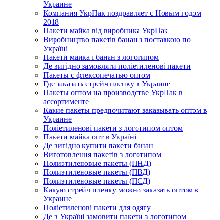
Украине
Компания УкрПак поздравляет с Новым годом
2018
Пакети майка від виробника УкрПак
Виробництво пакетів банан з поставкою по
Україні
Пакети майка і банан з логотипом
Де вигідно замовляти поліетиленові пакети
Пакеты с флексопечатью оптом
Где заказать стрейч пленку в Украине
Пакеты оптом на производстве УкрПак в
ассортименте
Какие пакеты предпочитают заказывать оптом в
Украине
Поліетиленові пакети з логотипом оптом
Пакети майка опт в Україні
Де вигідно купити пакети банан
Виготовлення пакетів з логотипом
Полиэтиленовые пакеты (ПНД)
Полиэтиленовые пакеты (ПВД)
Полиэтиленовые пакеты (ПСД)
Какую стрейч пленку можно заказать оптом в
Украине
Поліетиленові пакети для одягу
Де в Україні замовити пакети з логотипом