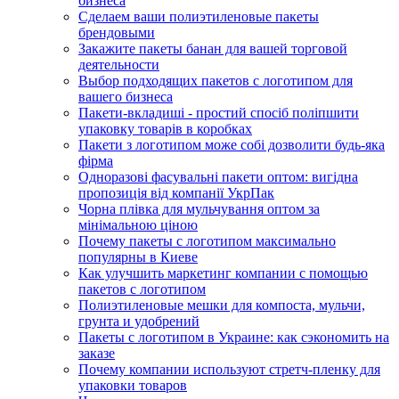
бизнеса
Сделаем ваши полиэтиленовые пакеты
брендовыми
Закажите пакеты банан для вашей торговой
деятельности
Выбор подходящих пакетов с логотипом для
вашего бизнеса
Пакети-вкладиші - простий спосіб поліпшити
упаковку товарів в коробках
Пакети з логотипом може собі дозволити будь-яка
фірма
Одноразові фасувальні пакети оптом: вигідна
пропозиція від компанії УкрПак
Чорна плівка для мульчування оптом за
мінімальною ціною
Почему пакеты с логотипом максимально
популярны в Киеве
Как улучшить маркетинг компании с помощью
пакетов с логотипом
Полиэтиленовые мешки для компоста, мульчи,
грунта и удобрений
Пакеты с логотипом в Украине: как сэкономить на
заказе
Почему компании используют стретч-пленку для
упаковки товаров