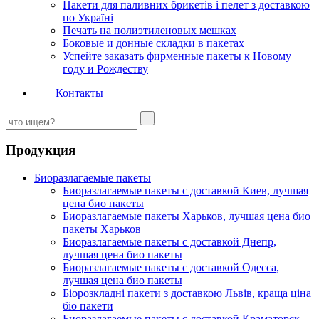
Пакети для паливних брикетів і пелет з доставкою
по Україні
Печать на полиэтиленовых мешках
Боковые и донные складки в пакетах
Успейте заказать фирменные пакеты к Новому
году и Рождеству
Контакты
Продукция
Биоразлагаемые пакеты
Биоразлагаемые пакеты с доставкой Киев, лучшая
цена био пакеты
Биоразлагаемые пакеты Харьков, лучшая цена био
пакеты Харьков
Биоразлагаемые пакеты с доставкой Днепр,
лучшая цена био пакеты
Биоразлагаемые пакеты с доставкой Одесса,
лучшая цена био пакеты
Біорозкладні пакети з доставкою Львів, краща ціна
біо пакети
Биоразлагаемые пакеты с доставкой Краматорск,