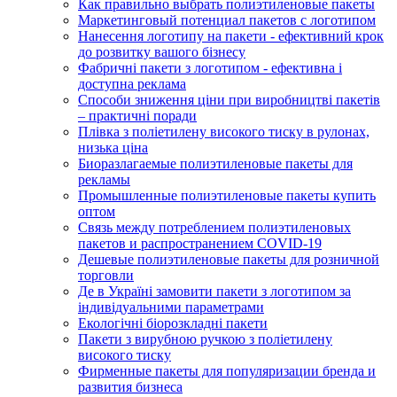
Как правильно выбрать полиэтиленовые пакеты
Маркетинговый потенциал пакетов с логотипом
Нанесення логотипу на пакети - ефективний крок
до розвитку вашого бізнесу
Фабричні пакети з логотипом - ефективна і
доступна реклама
Способи зниження ціни при виробництві пакетів
– практичні поради
Плівка з поліетилену високого тиску в рулонах,
низька ціна
Биоразлагаемые полиэтиленовые пакеты для
рекламы
Промышленные полиэтиленовые пакеты купить
оптом
Связь между потреблением полиэтиленовых
пакетов и распространением COVID-19
Дешевые полиэтиленовые пакеты для розничной
торговли
Де в Україні замовити пакети з логотипом за
індивідуальними параметрами
Екологічні біорозкладні пакети
Пакети з вирубною ручкою з поліетилену
високого тиску
Фирменные пакеты для популяризации бренда и
развития бизнеса