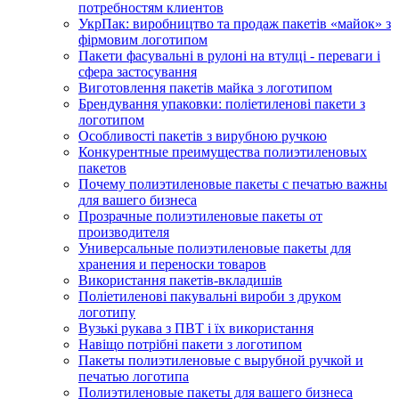
потребностям клиентов
УкрПак: виробництво та продаж пакетів «майок» з
фірмовим логотипом
Пакети фасувальні в рулоні на втулці - переваги і
сфера застосування
Виготовлення пакетів майка з логотипом
Брендування упаковки: поліетиленові пакети з
логотипом
Особливості пакетів з вирубною ручкою
Конкурентные преимущества полиэтиленовых
пакетов
Почему полиэтиленовые пакеты с печатью важны
для вашего бизнеса
Прозрачные полиэтиленовые пакеты от
производителя
Универсальные полиэтиленовые пакеты для
хранения и переноски товаров
Використання пакетів-вкладишів
Поліетиленові пакувальні вироби з друком
логотипу
Вузькі рукава з ПВТ і їх використання
Навіщо потрібні пакети з логотипом
Пакеты полиэтиленовые с вырубной ручкой и
печатью логотипа
Полиэтиленовые пакеты для вашего бизнеса