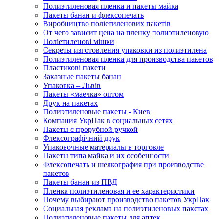
Полиэтиленовая пленка и пакеты майка
Пакеты банан и флексопечать
Виробництво поліетиленових пакетів
От чего зависит цена на пленку полиэтиленовую
Поліетиленові мішки
Секреты изготовления упаковки из полиэтилена
Полиэтиленовая пленка для производства пакетов
Пластикові пакети
Заказные пакеты банан
Упаковка – Львів
Пакеты «маечка» оптом
Друк на пакетах
Полиэтиленовые пакеты - Киев
Компания УкрПак в социальных сетях
Пакеты с прорубной ручкой
Флексографічний друк
Упаковочные материалы в торговле
Пакеты типа майка и их особенности
Флексопечать и шелкография при производстве
пакетов
Пакеты банан из ПВД
Пленка полиэтиленовая и ее характеристики
Почему выбирают производство пакетов УкрПак
Социальная реклама на полиэтиленовых пакетах
Полиэтиленовые пакеты для аптек