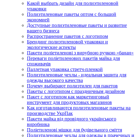
Какой выбрать дизайн для полиэтиленовой
упаковки
Полиэтиленовые пакеты оптом с большой
экономией
Доступные полиэтиленовые пакеты и развитие
вашего бизнеса
Распространение пакетов с логотипом
Брендинг полиэтиленовой упаковки и
экологические аспекты
Пакети поліетиленові з вирубною ручкою «банан»
Переваги поліетиленових пакетів майка для
споживачів
Паллетная упаковка стретч-пленкой
Полиэтиленовые чехлы - идеальная защита для
одежды высокого качества
Почему выбирают полиэтилен для пакетов
Пакеты с логотипом с праздничным дизайном
Пакет с логотипом как маркетинговый
инструмент для продуктовых магазинов
Как изготавливаются полиэтиленовые пакеты на
производстве УкрПак
Пакети майка від провідного українського
виробника
Поліетиленові мішки для будівельного сміття
Полиэтиленовые чехлы для одежды в прачечных и