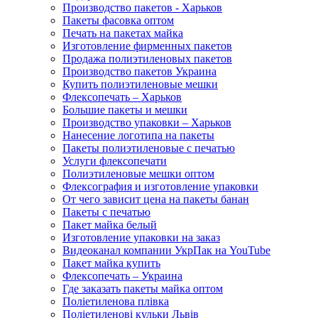
Производство пакетов - Харьков
Пакеты фасовка оптом
Печать на пакетах майка
Изготовление фирменных пакетов
Продажа полиэтиленовых пакетов
Производство пакетов Украина
Купить полиэтиленовые мешки
Флексопечать – Харьков
Большие пакеты и мешки
Производство упаковки – Харьков
Нанесение логотипа на пакеты
Пакеты полиэтиленовые с печатью
Услуги флексопечати
Полиэтиленовые мешки оптом
Флексография и изготовление упаковки
От чего зависит цена на пакеты банан
Пакеты с печатью
Пакет майка белый
Изготовление упаковки на заказ
Видеоканал компании УкрПак на YouTube
Пакет майка купить
Флексопечать – Украина
Где заказать пакеты майка оптом
Поліетиленова плівка
Поліетиленові кульки Львів