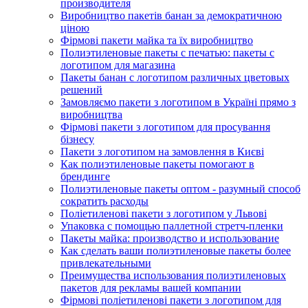
производителя
Виробництво пакетів банан за демократичною
ціною
Фірмові пакети майка та їх виробництво
Полиэтиленовые пакеты с печатью: пакеты с
логотипом для магазина
Пакеты банан с логотипом различных цветовых
решений
Замовляємо пакети з логотипом в Україні прямо з
виробництва
Фірмові пакети з логотипом для просування
бізнесу
Пакети з логотипом на замовлення в Києві
Как полиэтиленовые пакеты помогают в
брендинге
Полиэтиленовые пакеты оптом - разумный способ
сократить расходы
Поліетиленові пакети з логотипом у Львові
Упаковка с помощью паллетной стретч-пленки
Пакеты майка: производство и использование
Как сделать ваши полиэтиленовые пакеты более
привлекательными
Преимущества использования полиэтиленовых
пакетов для рекламы вашей компании
Фірмові поліетиленові пакети з логотипом для