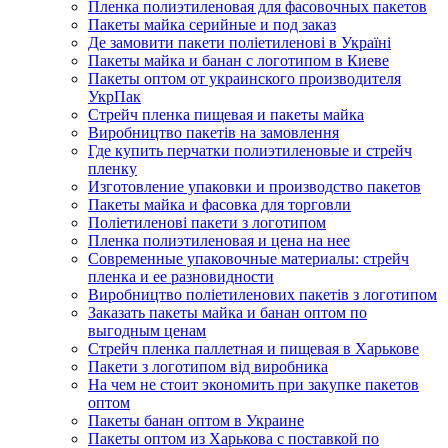
Пленка полиэтиленовая для фасовочных пакетов
Пакеты майка серийные и под заказ
Де замовити пакети поліетиленові в Україні
Пакеты майка и банан с логотипом в Киеве
Пакеты оптом от украинского производителя
УкрПак
Стрейч пленка пищевая и пакеты майка
Виробництво пакетів на замовлення
Где купить перчатки полиэтиленовые и стрейч
пленку
Изготовление упаковки и производство пакетов
Пакеты майка и фасовка для торговли
Поліетиленові пакети з логотипом
Пленка полиэтиленовая и цена на нее
Современные упаковочные материалы: стрейч
пленка и ее разновидности
Виробництво поліетиленових пакетів з логотипом
Заказать пакеты майка и банан оптом по
выгодным ценам
Стрейч пленка паллетная и пищевая в Харькове
Пакети з логотипом від виробника
На чем не стоит экономить при закупке пакетов
оптом
Пакеты банан оптом в Украине
Пакеты оптом из Харькова с поставкой по