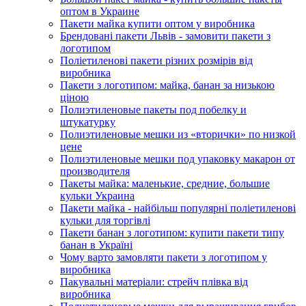
оптом в Украине
Пакети майка купити оптом у виробника
Брендовані пакети Львів - замовити пакети з
логотипом
Поліетиленові пакети різних розмірів від
виробника
Пакети з логотипом: майка, банан за низькою
ціною
Полиэтиленовые пакеты под побелку и
штукатурку
Полиэтиленовые мешки из «вторички» по низкой
цене
Полиэтиленовые мешки под упаковку макарон от
производителя
Пакеты майка: маленькие, средние, большие
кульки Украина
Пакети майка - найбільш популярні поліетиленові
кульки для торгівлі
Пакети банан з логотипом: купити пакети типу
банан в Україні
Чому варто замовляти пакети з логотипом у
виробника
Пакувальні матеріали: стрейч плівка від
виробника