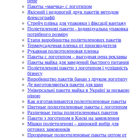
цене
Пакеты «маечка» с логотипом
Якісний і недорогий друк пакетів методом
флексографії
Стрейч плівка для упаковки і фіксації вантажу
Поліетиленові пакети - індивідуальна упаковка
потрібного розміру
Етапи виробництва поліетиленових пакетів
Термоусадочная пленка от производителя
Рукавная полиэтиленовая пленка
Пакеты с логотипом – выгодная цена рекламы
Пакеты майка для заведений быстрого питания
Поліетиленові пакети з логотипом і успішність
бізнесу
Виробництво пакетів банан з друком логотипу
Де виготовляються пакети для шин
Універсальні пакети майка в Україні за низькою
ціною
Как изготавливаются полиэтиленовые пакеты
Цветные полиэтиленовые пакеты с логотипом
Различные типы полиэтиленовых пакетов
Пакети з логотипом в Києві на замовлення
Мішки поліетиленові – широкий вибір для
оптових замовників
Прозрачные полиэтиленовые пакеты оптом от