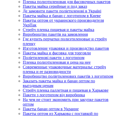
Пленка полиэтиленовая для фасовочных пакетов
Пакеты майка серийные и под заказ
Де замовити пакети поліетиленові в Україні
Пакеты майка и банан с логотипом в Киеве
Пакеты оптом от украинского производителя
УкрПак
Стрейч пленка пищевая и пакеты майка
Виробництво пакетів на замовлення
Где купить перчатки полиэтиленовые и стрейч
пленку
Изготовление упаковки и производство пакетов
Пакеты майка и фасовка для торговли
Поліетиленові пакети з логотипом
Пленка полиэтиленовая и цена на нее
Современные упаковочные материалы: стрейч
пленка и ее разновидности
Виробництво поліетиленових пакетів з логотипом
Заказать пакеты майка и банан оптом по
выгодным ценам
Стрейч пленка паллетная и пищевая в Харькове
Пакети з логотипом від виробника
На чем не стоит экономить при закупке пакетов
оптом
Пакеты банан оптом в Украине
Пакеты оптом из Харькова с поставкой по