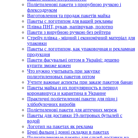
Поліетиленові пакети з прорубною ручкою і
флексодруком
Виготовлення та продаж пакетів майка
Пакеты с логотипом для вашей рекламы
Плівка ПНТ, рукав, напіврукав, полотно
Пакети з вирубною ручкою без рейтера
Стрейч плівка - міцний і економічний матеріал для
упаковки
Пакеты с логотипом, как упаковочная и рекламная
продукция
Пакети фасувальні оптом в Україні: дешево
купити зможе кожен
Что нужно учитывать при закупке
полиэтиленовых пакетов оптом
Учтите важные аспекты при заказе пакетов банан
Пакеты майка и их популярность в период
коронавируса и карантина в Украине
Практичні поліетиленові пакети для піци і
хлібобулочних виробів
Поліетиленові пакети для аптечних мереж
Пакеты для доставки 19-литровых бутылей с
водой
Логотип на пакетах як реклама
Бічні фальци і донні складки в пакетах
Полиэтиленовые пакеты для служб доставки на