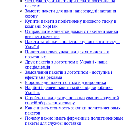
Что нужно учитывать при печати логотипа на
пакетах
Замовте пакети для шин напередодні настання
сезону
Купити пакети з поліетилену високого тиску в
компанії УкрПак
Отправляйте клиентов домой с пакетами майка
высшего качества
Пакети та мішки з поліетилену високого тиску в
Україні
Полиэтиленовая упаковка для химчисток и
прачечных
Друк пакетів з логотипом в Україні - наша
спеціалізація
Замовлення пакетів з логотипом - доступна і
ефективна реклама
Біорозкладні пакети оптом від виробника
Надійні і дешеві пакети майка від виробника
УкрПак
Стрейч-плівка для ручного пакування - зручний
спосіб збереження товару
Как снизить стоимость закупки полиэтиленовых
пакетов
Почему важно иметь фирменные полиэтиленовые
пакеты для службы доставки