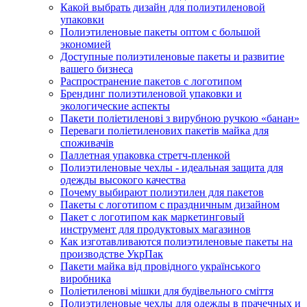
Какой выбрать дизайн для полиэтиленовой
упаковки
Полиэтиленовые пакеты оптом с большой
экономией
Доступные полиэтиленовые пакеты и развитие
вашего бизнеса
Распространение пакетов с логотипом
Брендинг полиэтиленовой упаковки и
экологические аспекты
Пакети поліетиленові з вирубною ручкою «банан»
Переваги поліетиленових пакетів майка для
споживачів
Паллетная упаковка стретч-пленкой
Полиэтиленовые чехлы - идеальная защита для
одежды высокого качества
Почему выбирают полиэтилен для пакетов
Пакеты с логотипом с праздничным дизайном
Пакет с логотипом как маркетинговый
инструмент для продуктовых магазинов
Как изготавливаются полиэтиленовые пакеты на
производстве УкрПак
Пакети майка від провідного українського
виробника
Поліетиленові мішки для будівельного сміття
Полиэтиленовые чехлы для одежды в прачечных и