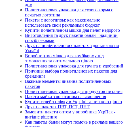
дом
Полиэтиленовая упаковка для сухого корма с
печатью логотипа
Пакеты с логотипом: как максимально
использовать свой рекламный бюджет
Купити поліетиленові мішки для пелет недорого
Виготовлення та друк пакетів банан - надійний
спосіб реклами
Друк на поліетиленових пакетах з доставкою по
Україні
Виробництво мішків для комбікорму під
замовлення за оптимальною ціною
Полиэтиленовая упаковка для грунта и удобрений
Причины выбора полиэтиленовых пакетов для
брендинга
Важные элементы дизайна полиэтиленовых
пакетов
Полиэтиленовая упаковка для продуктов питания
Пакети майка з логотипом на замовлення
Купити стрейч плівку в Україні за низькою ціною
Друк на пакетах ПВТ, ПСТ, ПНТ
Замовити пакети оптом у виробника УкрПак -
вигідне рішення
Как пакеты банан могут помочь в рекламе вашего