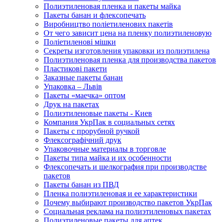
Полиэтиленовая пленка и пакеты майка
Пакеты банан и флексопечать
Виробництво поліетиленових пакетів
От чего зависит цена на пленку полиэтиленовую
Поліетиленові мішки
Секреты изготовления упаковки из полиэтилена
Полиэтиленовая пленка для производства пакетов
Пластикові пакети
Заказные пакеты банан
Упаковка – Львів
Пакеты «маечка» оптом
Друк на пакетах
Полиэтиленовые пакеты - Киев
Компания УкрПак в социальных сетях
Пакеты с прорубной ручкой
Флексографічний друк
Упаковочные материалы в торговле
Пакеты типа майка и их особенности
Флексопечать и шелкография при производстве
пакетов
Пакеты банан из ПВД
Пленка полиэтиленовая и ее характеристики
Почему выбирают производство пакетов УкрПак
Социальная реклама на полиэтиленовых пакетах
Полиэтиленовые пакеты для аптек