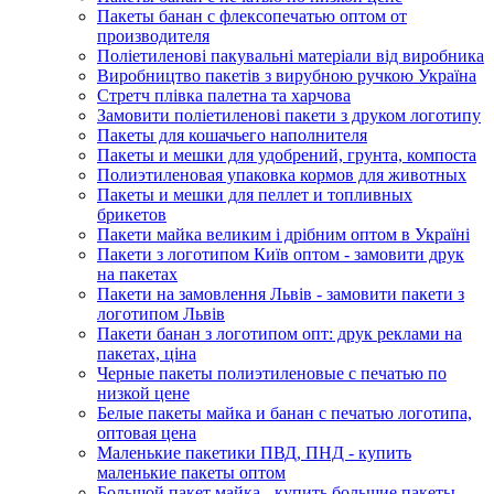
Пакеты банан с флексопечатью оптом от
производителя
Поліетиленові пакувальні матеріали від виробника
Виробництво пакетів з вирубною ручкою Україна
Стретч плівка палетна та харчова
Замовити поліетиленові пакети з друком логотипу
Пакеты для кошачьего наполнителя
Пакеты и мешки для удобрений, грунта, компоста
Полиэтиленовая упаковка кормов для животных
Пакеты и мешки для пеллет и топливных
брикетов
Пакети майка великим і дрібним оптом в Україні
Пакети з логотипом Київ оптом - замовити друк
на пакетах
Пакети на замовлення Львів - замовити пакети з
логотипом Львів
Пакети банан з логотипом опт: друк реклами на
пакетах, ціна
Черные пакеты полиэтиленовые с печатью по
низкой цене
Белые пакеты майка и банан с печатью логотипа,
оптовая цена
Маленькие пакетики ПВД, ПНД - купить
маленькие пакеты оптом
Большой пакет майка - купить большие пакеты