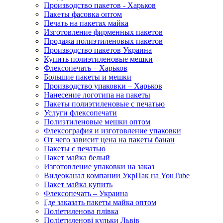
Производство пакетов - Харьков
Пакеты фасовка оптом
Печать на пакетах майка
Изготовление фирменных пакетов
Продажа полиэтиленовых пакетов
Производство пакетов Украина
Купить полиэтиленовые мешки
Флексопечать – Харьков
Большие пакеты и мешки
Производство упаковки – Харьков
Нанесение логотипа на пакеты
Пакеты полиэтиленовые с печатью
Услуги флексопечати
Полиэтиленовые мешки оптом
Флексография и изготовление упаковки
От чего зависит цена на пакеты банан
Пакеты с печатью
Пакет майка белый
Изготовление упаковки на заказ
Видеоканал компании УкрПак на YouTube
Пакет майка купить
Флексопечать – Украина
Где заказать пакеты майка оптом
Поліетиленова плівка
Поліетиленові кульки Львів