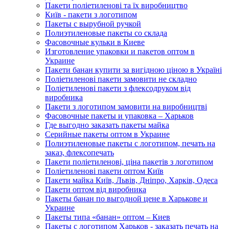
Пакети поліетиленові та їх виробництво
Київ - пакети з логотипом
Пакеты с вырубной ручкой
Полиэтиленовые пакеты со склада
Фасовочные кульки в Киеве
Изготовление упаковки и пакетов оптом в
Украине
Пакети банан купити за вигідною ціною в Україні
Поліетиленові пакети замовити не складно
Поліетиленові пакети з флексодруком від
виробника
Пакети з логотипом замовити на виробництві
Фасовочные пакеты и упаковка – Харьков
Где выгодно заказать пакеты майка
Серийные пакеты оптом в Украине
Полиэтиленовые пакеты с логотипом, печать на
заказ, флексопечать
Пакети поліетиленові, ціна пакетів з логотипом
Поліетиленові пакети оптом Київ
Пакети майка Київ, Львів, Дніпро, Харків, Одеса
Пакети оптом від виробника
Пакеты банан по выгодной цене в Харькове и
Украине
Пакеты типа «банан» оптом – Киев
Пакеты с логотипом Харьков - заказать печать на