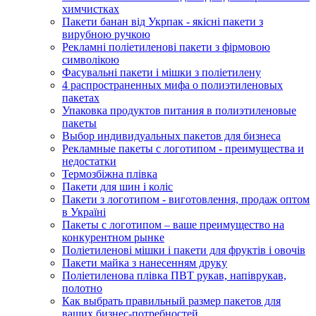
химчистках
Пакети банан від Укрпак - якісні пакети з
вирубною ручкою
Рекламні поліетиленові пакети з фірмовою
символікою
Фасувальні пакети і мішки з поліетилену
4 распространенных мифа о полиэтиленовых
пакетах
Упаковка продуктов питания в полиэтиленовые
пакеты
Выбор индивидуальных пакетов для бизнеса
Рекламные пакеты с логотипом - преимущества и
недостатки
Термозбіжна плівка
Пакети для шин і коліс
Пакети з логотипом - виготовлення, продаж оптом
в Україні
Пакеты с логотипом – ваше преимущество на
конкурентном рынке
Поліетиленові мішки і пакети для фруктів і овочів
Пакети майка з нанесенням друку
Поліетиленова плівка ПВТ рукав, напіврукав,
полотно
Как выбрать правильный размер пакетов для
ваших бизнес-потребностей