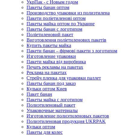
УкрПак - с Новым годом
Пакеты банан оптом
Производство упаковки из полиэтилена
Пакети поліетиленові оптом
Пакеты майка оптом по Украине
Пакеты банан с логотипом
Поліетиленовий пакет
Виготовлення поліетиленових пакетів
Купить пакеты майка
Пакети банан – фірмові пакети з логотипом
Изготовление упаковки
Пакети майка від виробника
Печать рекламы на пакетах
Реклама на пакетах
Стрейч пленка для упаковки паллет
Пакеты банан под заказ
Кульки оптом Киев
Пакет банан
Пакеты майка с логотипом
Полиэтиленовый пакет
Упаковочные материалы
Изготовление полиэтиленовых пакетов
Полиэтиленовая продукция UKRPAK
Кульки оптом
Пакеты для колес