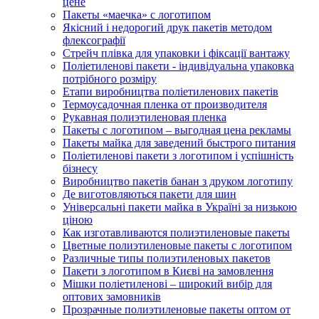
цене
Пакеты «маечка» с логотипом
Якісний і недорогий друк пакетів методом
флексографії
Стрейч плівка для упаковки і фіксації вантажу
Поліетиленові пакети - індивідуальна упаковка
потрібного розміру
Етапи виробництва поліетиленових пакетів
Термоусадочная пленка от производителя
Рукавная полиэтиленовая пленка
Пакеты с логотипом – выгодная цена рекламы
Пакеты майка для заведений быстрого питания
Поліетиленові пакети з логотипом і успішність
бізнесу
Виробництво пакетів банан з друком логотипу
Де виготовляються пакети для шин
Універсальні пакети майка в Україні за низькою
ціною
Как изготавливаются полиэтиленовые пакеты
Цветные полиэтиленовые пакеты с логотипом
Различные типы полиэтиленовых пакетов
Пакети з логотипом в Києві на замовлення
Мішки поліетиленові – широкий вибір для
оптових замовників
Прозрачные полиэтиленовые пакеты оптом от