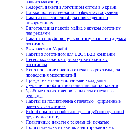
вашого магазину
Недорогі пакети з логотипом оптом в Україні
Плівка поліетиленова та її сфери застосування
Пакети поліетиленові для повсякденного
використання
Виготовлення пакетів майка з друком логотипу
для реклами
Пакети з вирубною ручкою типу «банан» і друком
логотипу
Еко-пакети в Україні
Пакети з логотипом для B2C і B2B компаній
Несколько советов при закупке пакетов с
логотипом
Использование пакетов с печатью рекламы для
проведения мероприятий
Прозрачные полиэтиленовые вкладыши
Сучасне виробництво поліетиленових пакетів
Удобные полиэтиленовые пакеты с печатью
рекламы
Пакеты из полиэтилена с печатью - фирменные
пакеты с логотипом
Якісні пакети з поліетилену з вирубною ручкою і
друком логотипу
Практичные пакеты с рекламной печатью
Полиэтиленовые пакеты, адаптированные к