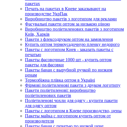
пакетах
Печать на пакетах в Киеве заказывают на
производстве УкрПак
Виробництво пакетів з логотипом для реклами
Фасувальні пакети оптом за низькою ціною
Виробництво поліетиленових пакетів з логотипом
Київ, Харків
Пакети з флексодруком оптом на замовлення
Купить оптом термоусадочную пленку недорого
Пакеты с логотипом Киев - заказать пакеты с
печатью
Пакеты фасовочные 1000 шт - купить оптом
пакеты для фасовки
Пакеты банан с вырубной ручкой по низким
ценам
Термозбіжна плівка оптом в Україні
Фірмові поліетиленові пакети з друком логотипу
Пакети поліетиленові: виробництво
поліетиленових пакетів
Поліетиленові чохли для одягу - купити пакети
для одягу оптом
Пакеты с логотипом в Киеве производство, цены
Пакеты майка с логотипом купить оптом от
производителя
Пакеты банан с печатью по низкой цене