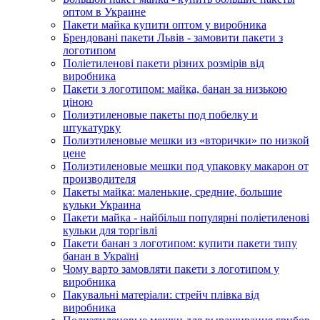
оптом в Украине
Пакети майка купити оптом у виробника
Брендовані пакети Львів - замовити пакети з
логотипом
Поліетиленові пакети різних розмірів від
виробника
Пакети з логотипом: майка, банан за низькою
ціною
Полиэтиленовые пакеты под побелку и
штукатурку
Полиэтиленовые мешки из «вторички» по низкой
цене
Полиэтиленовые мешки под упаковку макарон от
производителя
Пакеты майка: маленькие, средние, большие
кульки Украина
Пакети майка - найбільш популярні поліетиленові
кульки для торгівлі
Пакети банан з логотипом: купити пакети типу
банан в Україні
Чому варто замовляти пакети з логотипом у
виробника
Пакувальні матеріали: стрейч плівка від
виробника