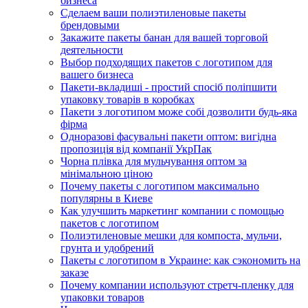
бизнеса
Сделаем ваши полиэтиленовые пакеты
брендовыми
Закажите пакеты банан для вашей торговой
деятельности
Выбор подходящих пакетов с логотипом для
вашего бизнеса
Пакети-вкладиші - простий спосіб поліпшити
упаковку товарів в коробках
Пакети з логотипом може собі дозволити будь-яка
фірма
Одноразові фасувальні пакети оптом: вигідна
пропозиція від компанії УкрПак
Чорна плівка для мульчування оптом за
мінімальною ціною
Почему пакеты с логотипом максимально
популярны в Киеве
Как улучшить маркетинг компании с помощью
пакетов с логотипом
Полиэтиленовые мешки для компоста, мульчи,
грунта и удобрений
Пакеты с логотипом в Украине: как сэкономить на
заказе
Почему компании используют стретч-пленку для
упаковки товаров