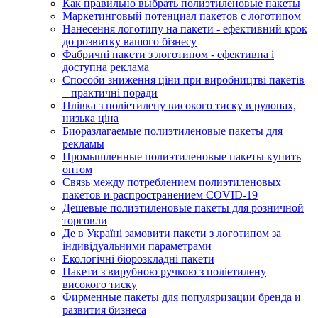
Как правильно выбрать полиэтиленовые пакеты
Маркетинговый потенциал пакетов с логотипом
Нанесення логотипу на пакети - ефективний крок
до розвитку вашого бізнесу
Фабричні пакети з логотипом - ефективна і
доступна реклама
Способи зниження ціни при виробництві пакетів
– практичні поради
Плівка з поліетилену високого тиску в рулонах,
низька ціна
Биоразлагаемые полиэтиленовые пакеты для
рекламы
Промышленные полиэтиленовые пакеты купить
оптом
Связь между потреблением полиэтиленовых
пакетов и распространением COVID-19
Дешевые полиэтиленовые пакеты для розничной
торговли
Де в Україні замовити пакети з логотипом за
індивідуальними параметрами
Екологічні біорозкладні пакети
Пакети з вирубною ручкою з поліетилену
високого тиску
Фирменные пакеты для популяризации бренда и
развития бизнеса