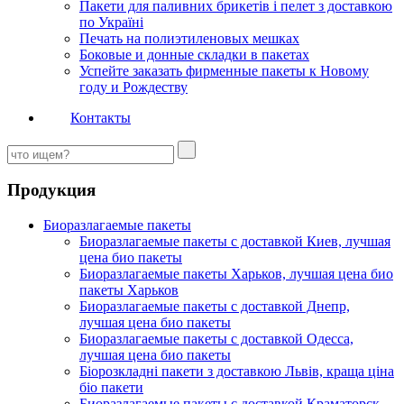
Пакети для паливних брикетів і пелет з доставкою
по Україні
Печать на полиэтиленовых мешках
Боковые и донные складки в пакетах
Успейте заказать фирменные пакеты к Новому
году и Рождеству
Контакты
Продукция
Биоразлагаемые пакеты
Биоразлагаемые пакеты с доставкой Киев, лучшая
цена био пакеты
Биоразлагаемые пакеты Харьков, лучшая цена био
пакеты Харьков
Биоразлагаемые пакеты с доставкой Днепр,
лучшая цена био пакеты
Биоразлагаемые пакеты с доставкой Одесса,
лучшая цена био пакеты
Біорозкладні пакети з доставкою Львів, краща ціна
біо пакети
Биоразлагаемые пакеты с доставкой Краматорск,