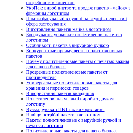
потребностям клиентов
УкрПак: виробництво та продаж пакетів «майок» з
фірмовим логотипом
Пакети фасувальні в рулоні на втулці - переваги і
сфера застосування
Виготовлення пакетів майка з логотипом
Брендування упаковки: поліетиленові пакети з
логотипом
Особливості пакетів з вирубною ручкою
Конкурентные преимущества полиэтиленовых
пакетов
Почему полиэтиленовые пакеты с печатью важны
для вашего бизнеса
Прозрачные полиэтиленовые пакеты от
производителя
Универсальные полиэтиленовые пакеты для
хранения и переноски товаров
Використання пакетів-вкладишів
Поліетиленові пакувальні вироби з друком
логотипу
Вузькі рукава з ПВТ і їх використання
Навіщо потрібні пакети з логотипом
Пакеты полиэтиленовые с вырубной ручкой и
печатью логотипа
Полиэтиленовые пакеты для вашего бизнеса