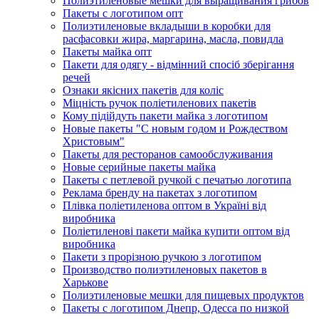
Полиэтиленовые мешки для выращивания грибов
Пакеты с логотипом опт
Полиэтиленовые вкладыши в коробки для
расфасовки жира, маргарина, масла, повидла
Пакеты майка опт
Пакети для одягу - відмінний спосіб зберігання
речей
Ознаки якісних пакетів для коліс
Міцність ручок поліетиленових пакетів
Кому підійдуть пакети майка з логотипом
Новые пакеты "С новым годом и Рождеством
Христовым"
Пакеты для ресторанов самообслуживания
Новые серийные пакеты майка
Пакеты с петлевой ручкой с печатью логотипа
Реклама бренду на пакетах з логотипом
Плівка поліетиленова оптом в Україні від
виробника
Поліетиленові пакети майка купити оптом від
виробника
Пакети з прорізною ручкою з логотипом
Производство полиэтиленовых пакетов в
Харькове
Полиэтиленовые мешки для пищевых продуктов
Пакеты с логотипом Днепр, Одесса по низкой