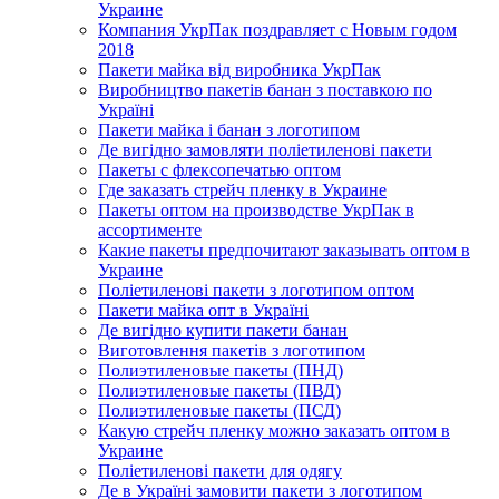
Украине
Компания УкрПак поздравляет с Новым годом
2018
Пакети майка від виробника УкрПак
Виробництво пакетів банан з поставкою по
Україні
Пакети майка і банан з логотипом
Де вигідно замовляти поліетиленові пакети
Пакеты с флексопечатью оптом
Где заказать стрейч пленку в Украине
Пакеты оптом на производстве УкрПак в
ассортименте
Какие пакеты предпочитают заказывать оптом в
Украине
Поліетиленові пакети з логотипом оптом
Пакети майка опт в Україні
Де вигідно купити пакети банан
Виготовлення пакетів з логотипом
Полиэтиленовые пакеты (ПНД)
Полиэтиленовые пакеты (ПВД)
Полиэтиленовые пакеты (ПСД)
Какую стрейч пленку можно заказать оптом в
Украине
Поліетиленові пакети для одягу
Де в Україні замовити пакети з логотипом