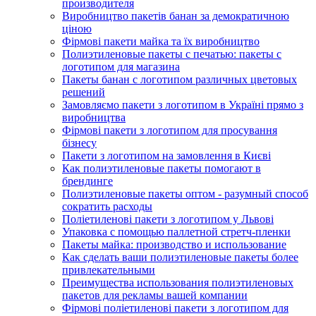
производителя
Виробництво пакетів банан за демократичною
ціною
Фірмові пакети майка та їх виробництво
Полиэтиленовые пакеты с печатью: пакеты с
логотипом для магазина
Пакеты банан с логотипом различных цветовых
решений
Замовляємо пакети з логотипом в Україні прямо з
виробництва
Фірмові пакети з логотипом для просування
бізнесу
Пакети з логотипом на замовлення в Києві
Как полиэтиленовые пакеты помогают в
брендинге
Полиэтиленовые пакеты оптом - разумный способ
сократить расходы
Поліетиленові пакети з логотипом у Львові
Упаковка с помощью паллетной стретч-пленки
Пакеты майка: производство и использование
Как сделать ваши полиэтиленовые пакеты более
привлекательными
Преимущества использования полиэтиленовых
пакетов для рекламы вашей компании
Фірмові поліетиленові пакети з логотипом для