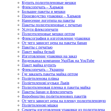
Купить полиэтиленовые мешки
Флексопечать – Харьков
Большие пакеты и мешки
Производство упаковки – Харьков
Нанесение логотипа на пакеты
Пакеты полиэтиленовые с печатью
Услуги флексопечати
Полиэтиленовые мешки оптом
Флексография и изготовление упаковки
От чего зависит цена на пакеты банан
Пакеты с печатью
Пакет майка белый
Изготовление упаковки на заказ
Видеоканал компании УкрПак на YouTube
Пакет майка купить
Флексопечать – Украина
Где заказать пакеты майка оптом
Поліетиленова плівка
Поліетиленові кульки Львів
Полиэтиленовая пленка и пакеты майка
Пакеты банан и флексопечать
Виробництво поліетиленових пакетів
От чего зависит цена на пленку полиэтиленовую
Поліетиленові мішки
Секреты изготовления упаковки из полиэтилена