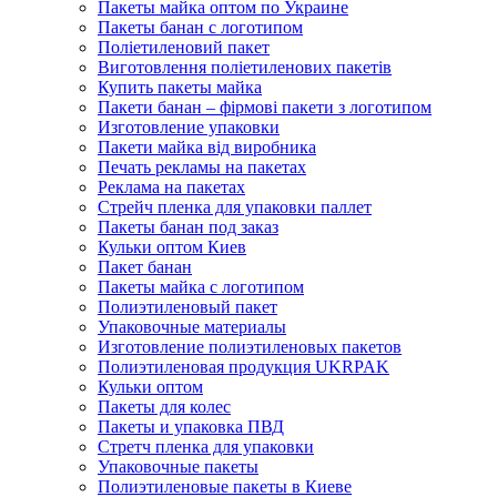
Пакеты майка оптом по Украине
Пакеты банан с логотипом
Поліетиленовий пакет
Виготовлення поліетиленових пакетів
Купить пакеты майка
Пакети банан – фірмові пакети з логотипом
Изготовление упаковки
Пакети майка від виробника
Печать рекламы на пакетах
Реклама на пакетах
Стрейч пленка для упаковки паллет
Пакеты банан под заказ
Кульки оптом Киев
Пакет банан
Пакеты майка с логотипом
Полиэтиленовый пакет
Упаковочные материалы
Изготовление полиэтиленовых пакетов
Полиэтиленовая продукция UKRPAK
Кульки оптом
Пакеты для колес
Пакеты и упаковка ПВД
Стретч пленка для упаковки
Упаковочные пакеты
Полиэтиленовые пакеты в Киеве