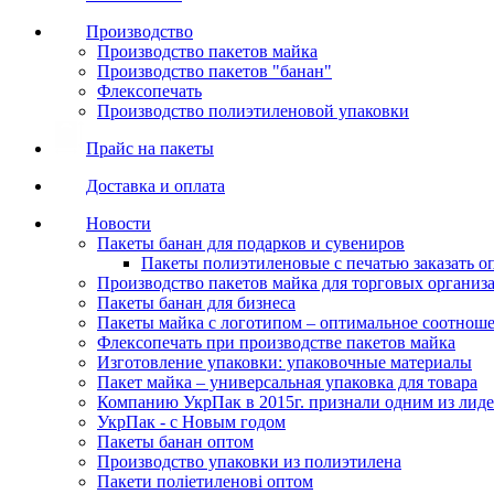
Производство
Производство пакетов майка
Производство пакетов "банан"
Флексопечать
Производство полиэтиленовой упаковки
Прайс на пакеты
Доставка и оплата
Новости
Пакеты банан для подарков и сувениров
Пакеты полиэтиленовые с печатью заказать о
Производство пакетов майка для торговых организ
Пакеты банан для бизнеса
Пакеты майка с логотипом – оптимальное соотноше
Флексопечать при производстве пакетов майка
Изготовление упаковки: упаковочные материалы
Пакет майка – универсальная упаковка для товара
Компанию УкрПак в 2015г. признали одним из лид
УкрПак - с Новым годом
Пакеты банан оптом
Производство упаковки из полиэтилена
Пакети поліетиленові оптом