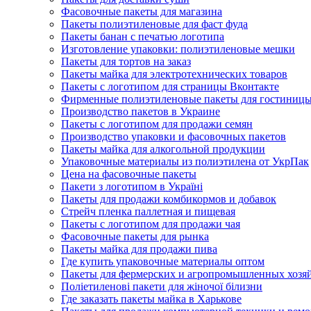
Фасовочные пакеты для магазина
Пакеты полиэтиленовые для фаст фуда
Пакеты банан с печатью логотипа
Изготовление упаковки: полиэтиленовые мешки
Пакеты для тортов на заказ
Пакеты майка для электротехнических товаров
Пакеты с логотипом для страницы Вконтакте
Фирменные полиэтиленовые пакеты для гостиниц
Производство пакетов в Украине
Пакеты с логотипом для продажи семян
Производство упаковки и фасовочных пакетов
Пакеты майка для алкогольной продукции
Упаковочные материалы из полиэтилена от УкрПак
Цена на фасовочные пакеты
Пакети з логотипом в Україні
Пакеты для продажи комбикормов и добавок
Стрейч пленка паллетная и пищевая
Пакеты с логотипом для продажи чая
Фасовочные пакеты для рынка
Пакеты майка для продажи пива
Где купить упаковочные материалы оптом
Пакеты для фермерских и агропромышленных хозя
Поліетиленові пакети для жіночої білизни
Где заказать пакеты майка в Харькове