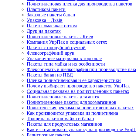
Полиэтиленовая пленка для производства пакетов
Пластикові пакети
Заказные пакеты банан
Упаковка – Львів
Пакеты «маечка» оптом
Друк на пакетах
Полиэтиленовые пакеты - Киев
Компания УкрПак в социальных сетях
Пакеты с прорубной ручкой
Флексографічний друк
Упаковочные материалы в торговле
Пакеты типа майка и их особенности
Флексопечать и шелкография при производстве пак
Пакеты банан из ПВД
Пленка полиэтиленовая и ее характеристики
Почему выбирают производство пакетов УкрПак
Социальная реклама на полиэтиленовых пакетах
Полиэтиленовые пакеты для аптек
Полиэтиленовые пакеты для зоомагазинов
Политическая реклама на полиэтиленовых пакетах
Как производится упаковка из полиэтилена
Толщина пакетов майка и банан
Пакеты для продуктовых магазинов
Как изготавливают упаковку на производстве УкрП
Религиозные пакеты