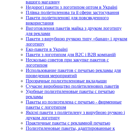
вашого магазину
Недорогі пакети з логотипом оптом в Україні
Плівка поліетиленова та її сфери застосування
Пакети поліетиленові для повсякденного
використання
Виготовлення пакетів майка з друком логотипу
для реклами
Пакети з вирубною ручкою типу «банан» і друком
логотипу
Еко-пакети в Україні
Пакети з логотипом для B2C і B2B компаній
Несколько советов при закупке пакетов с
логотипом
Использование пакетов с печатью рекламы для
проведения мероприятий
Прозрачные полиэтиленовые вкладыши
Сучасне виробництво поліетиленових пакетів
Удобные полиэтиленовые пакеты с печатью
рекламы
Пакеты из полиэтилена с печатью - фирменные
пакеты с логотипом
Якісні пакети з поліетилену з вирубною ручкою і
друком логотипу
Практичные пакеты с рекламной печатью
Полиэтиленовые пакеты, адаптированные к