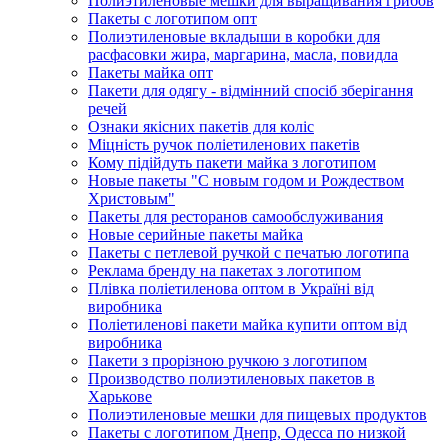
Полиэтиленовые мешки для выращивания грибов
Пакеты с логотипом опт
Полиэтиленовые вкладыши в коробки для
расфасовки жира, маргарина, масла, повидла
Пакеты майка опт
Пакети для одягу - відмінний спосіб зберігання
речей
Ознаки якісних пакетів для коліс
Міцність ручок поліетиленових пакетів
Кому підійдуть пакети майка з логотипом
Новые пакеты "С новым годом и Рождеством
Христовым"
Пакеты для ресторанов самообслуживания
Новые серийные пакеты майка
Пакеты с петлевой ручкой с печатью логотипа
Реклама бренду на пакетах з логотипом
Плівка поліетиленова оптом в Україні від
виробника
Поліетиленові пакети майка купити оптом від
виробника
Пакети з прорізною ручкою з логотипом
Производство полиэтиленовых пакетов в
Харькове
Полиэтиленовые мешки для пищевых продуктов
Пакеты с логотипом Днепр, Одесса по низкой