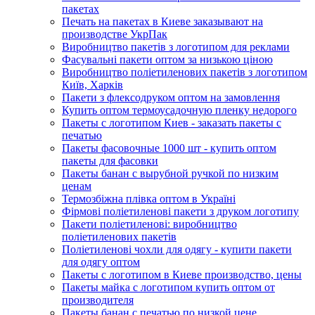
пакетах
Печать на пакетах в Киеве заказывают на
производстве УкрПак
Виробництво пакетів з логотипом для реклами
Фасувальні пакети оптом за низькою ціною
Виробництво поліетиленових пакетів з логотипом
Київ, Харків
Пакети з флексодруком оптом на замовлення
Купить оптом термоусадочную пленку недорого
Пакеты с логотипом Киев - заказать пакеты с
печатью
Пакеты фасовочные 1000 шт - купить оптом
пакеты для фасовки
Пакеты банан с вырубной ручкой по низким
ценам
Термозбіжна плівка оптом в Україні
Фірмові поліетиленові пакети з друком логотипу
Пакети поліетиленові: виробництво
поліетиленових пакетів
Поліетиленові чохли для одягу - купити пакети
для одягу оптом
Пакеты с логотипом в Киеве производство, цены
Пакеты майка с логотипом купить оптом от
производителя
Пакеты банан с печатью по низкой цене