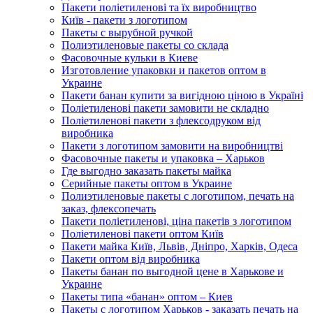
Пакети поліетиленові та їх виробництво
Київ - пакети з логотипом
Пакеты с вырубной ручкой
Полиэтиленовые пакеты со склада
Фасовочные кульки в Киеве
Изготовление упаковки и пакетов оптом в
Украине
Пакети банан купити за вигідною ціною в Україні
Поліетиленові пакети замовити не складно
Поліетиленові пакети з флексодруком від
виробника
Пакети з логотипом замовити на виробництві
Фасовочные пакеты и упаковка – Харьков
Где выгодно заказать пакеты майка
Серийные пакеты оптом в Украине
Полиэтиленовые пакеты с логотипом, печать на
заказ, флексопечать
Пакети поліетиленові, ціна пакетів з логотипом
Поліетиленові пакети оптом Київ
Пакети майка Київ, Львів, Дніпро, Харків, Одеса
Пакети оптом від виробника
Пакеты банан по выгодной цене в Харькове и
Украине
Пакеты типа «банан» оптом – Киев
Пакеты с логотипом Харьков - заказать печать на