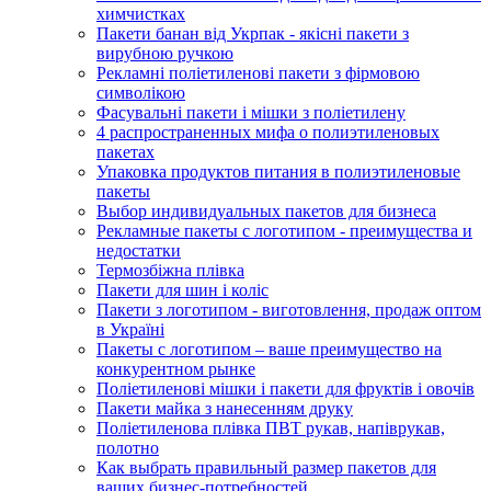
химчистках
Пакети банан від Укрпак - якісні пакети з
вирубною ручкою
Рекламні поліетиленові пакети з фірмовою
символікою
Фасувальні пакети і мішки з поліетилену
4 распространенных мифа о полиэтиленовых
пакетах
Упаковка продуктов питания в полиэтиленовые
пакеты
Выбор индивидуальных пакетов для бизнеса
Рекламные пакеты с логотипом - преимущества и
недостатки
Термозбіжна плівка
Пакети для шин і коліс
Пакети з логотипом - виготовлення, продаж оптом
в Україні
Пакеты с логотипом – ваше преимущество на
конкурентном рынке
Поліетиленові мішки і пакети для фруктів і овочів
Пакети майка з нанесенням друку
Поліетиленова плівка ПВТ рукав, напіврукав,
полотно
Как выбрать правильный размер пакетов для
ваших бизнес-потребностей