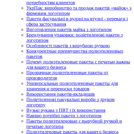
потребностям клиентов
УкрПак: виробництво та продаж пакетів «майок» з
фірмовим логотипом
Пакети фасувальні в рулоні на втулці - переваги і
сфера застосування
Виготовлення пакетів майка з логотипом
Брендування упаковки: поліетиленові пакети з
логотипом
Особливості пакетів з вирубною ручкою
Конкурентные преимущества полиэтиленовых
пакетов
Почему полиэтиленовые пакеты с печатью важны
для вашего бизнеса
Прозрачные полиэтиленовые пакеты от
производителя
Универсальные полиэтиленовые пакеты для
хранения и переноски товаров
Використання пакетів-вкладишів
Поліетиленові пакувальні вироби з друком
логотипу
Вузькі рукава з ПВТ і їх використання
Навіщо потрібні пакети з логотипом
Пакеты полиэтиленовые с вырубной ручкой и
печатью логотипа
Полиэтиленовые пакеты для вашего бизнеса