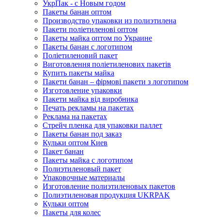
УкрПак - с Новым годом
Пакеты банан оптом
Производство упаковки из полиэтилена
Пакети поліетиленові оптом
Пакеты майка оптом по Украине
Пакеты банан с логотипом
Поліетиленовий пакет
Виготовлення поліетиленових пакетів
Купить пакеты майка
Пакети банан – фірмові пакети з логотипом
Изготовление упаковки
Пакети майка від виробника
Печать рекламы на пакетах
Реклама на пакетах
Стрейч пленка для упаковки паллет
Пакеты банан под заказ
Кульки оптом Киев
Пакет банан
Пакеты майка с логотипом
Полиэтиленовый пакет
Упаковочные материалы
Изготовление полиэтиленовых пакетов
Полиэтиленовая продукция UKRPAK
Кульки оптом
Пакеты для колес