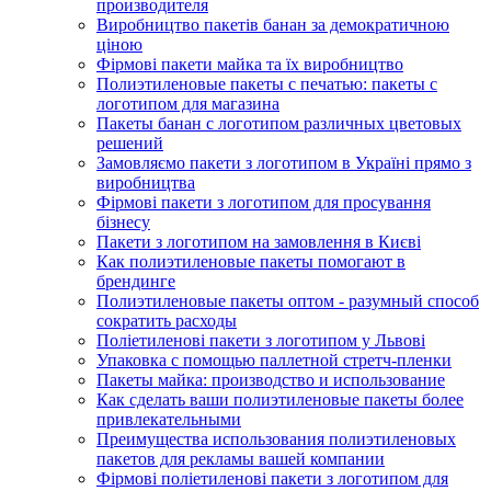
производителя
Виробництво пакетів банан за демократичною
ціною
Фірмові пакети майка та їх виробництво
Полиэтиленовые пакеты с печатью: пакеты с
логотипом для магазина
Пакеты банан с логотипом различных цветовых
решений
Замовляємо пакети з логотипом в Україні прямо з
виробництва
Фірмові пакети з логотипом для просування
бізнесу
Пакети з логотипом на замовлення в Києві
Как полиэтиленовые пакеты помогают в
брендинге
Полиэтиленовые пакеты оптом - разумный способ
сократить расходы
Поліетиленові пакети з логотипом у Львові
Упаковка с помощью паллетной стретч-пленки
Пакеты майка: производство и использование
Как сделать ваши полиэтиленовые пакеты более
привлекательными
Преимущества использования полиэтиленовых
пакетов для рекламы вашей компании
Фірмові поліетиленові пакети з логотипом для