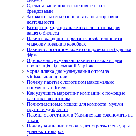
бизнеса
Сделаем ваши полиэтиленовые пакеты
брендовыми
Закажите пакеты банан для вашей торговой
деятельности
Выбор подходящих пакетов с логотипом для
вашего бизнеса
Пакети-вкладиші - простий спосіб поліпшити
упаковку товарів в коробках
Пакети з логотипом може собі дозволити будь-яка
фірма
Одноразові фасувальні пакети оптом: вигідна
пропозиція від компанії УкрПак
Чорна плівка для мульчування оптом за
мінімальною ціною
Почему пакеты с логотипом максимально
популярны в Киеве
Как улучшить маркетинг компании с помощью
пакетов с логотипом
Полиэтиленовые мешки для компоста, мульчи,
грунта и удобрений
Пакеты с логотипом в Украине: как сэкономить на
заказе
Почему компании используют стретч-пленку для
упаковки товаров