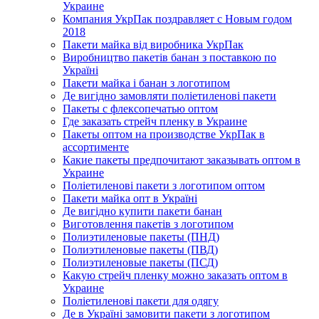
Украине
Компания УкрПак поздравляет с Новым годом
2018
Пакети майка від виробника УкрПак
Виробництво пакетів банан з поставкою по
Україні
Пакети майка і банан з логотипом
Де вигідно замовляти поліетиленові пакети
Пакеты с флексопечатью оптом
Где заказать стрейч пленку в Украине
Пакеты оптом на производстве УкрПак в
ассортименте
Какие пакеты предпочитают заказывать оптом в
Украине
Поліетиленові пакети з логотипом оптом
Пакети майка опт в Україні
Де вигідно купити пакети банан
Виготовлення пакетів з логотипом
Полиэтиленовые пакеты (ПНД)
Полиэтиленовые пакеты (ПВД)
Полиэтиленовые пакеты (ПСД)
Какую стрейч пленку можно заказать оптом в
Украине
Поліетиленові пакети для одягу
Де в Україні замовити пакети з логотипом