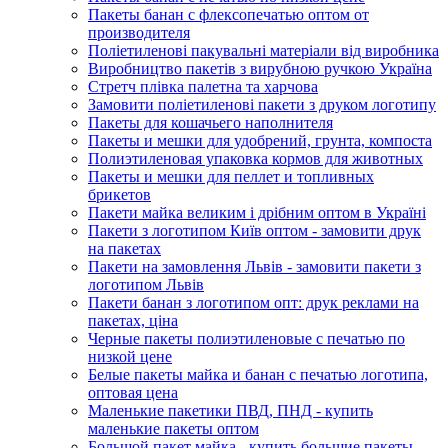
Пакеты банан с флексопечатью оптом от
производителя
Поліетиленові пакувальні матеріали від виробника
Виробництво пакетів з вирубною ручкою Україна
Стретч плівка палетна та харчова
Замовити поліетиленові пакети з друком логотипу
Пакеты для кошачьего наполнителя
Пакеты и мешки для удобрений, грунта, компоста
Полиэтиленовая упаковка кормов для животных
Пакеты и мешки для пеллет и топливных
брикетов
Пакети майка великим і дрібним оптом в Україні
Пакети з логотипом Київ оптом - замовити друк
на пакетах
Пакети на замовлення Львів - замовити пакети з
логотипом Львів
Пакети банан з логотипом опт: друк реклами на
пакетах, ціна
Черные пакеты полиэтиленовые с печатью по
низкой цене
Белые пакеты майка и банан с печатью логотипа,
оптовая цена
Маленькие пакетики ПВД, ПНД - купить
маленькие пакеты оптом
Большой пакет майка - купить большие пакеты