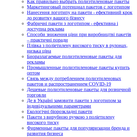
Как правильно выбрать полиэтиленовые пакеты
Маркетинговый потенциал пакетов с логотипом
Нанесення логотипу на пакети - ефективний крок
до розвитку вашого бізнесу
Фабричні пакети з логотипом - ефективна і
доступна реклама
Способи зниження ціни при виробництві пакетів
– практичні поради
Плівка з поліетилену високого тиску в рулонах,
низька ціна
Биоразлагаемые полиэтиленовые пакеты для
рекламы
Промышленные полиэтиленовые пакеты купить
оптом
Связь между потреблением полиэтиленовых
пакетов и распространением COVID-19
Дешевые полиэтиленовые пакеты для розничной
торговли
Де в Україні замовити пакети з логотипом за
індивідуальними параметрами
Екологічні біорозкладні пакети
Пакети з вирубною ручкою з поліетилену
високого тиску
Фирменные пакеты для популяризации бренда и
развития бизнеса