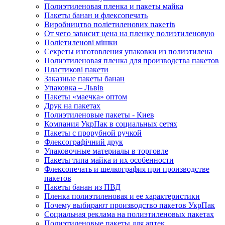
Полиэтиленовая пленка и пакеты майка
Пакеты банан и флексопечать
Виробництво поліетиленових пакетів
От чего зависит цена на пленку полиэтиленовую
Поліетиленові мішки
Секреты изготовления упаковки из полиэтилена
Полиэтиленовая пленка для производства пакетов
Пластикові пакети
Заказные пакеты банан
Упаковка – Львів
Пакеты «маечка» оптом
Друк на пакетах
Полиэтиленовые пакеты - Киев
Компания УкрПак в социальных сетях
Пакеты с прорубной ручкой
Флексографічний друк
Упаковочные материалы в торговле
Пакеты типа майка и их особенности
Флексопечать и шелкография при производстве
пакетов
Пакеты банан из ПВД
Пленка полиэтиленовая и ее характеристики
Почему выбирают производство пакетов УкрПак
Социальная реклама на полиэтиленовых пакетах
Полиэтиленовые пакеты для аптек