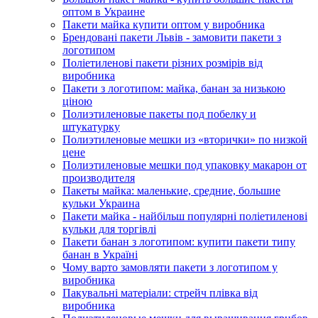
оптом в Украине
Пакети майка купити оптом у виробника
Брендовані пакети Львів - замовити пакети з
логотипом
Поліетиленові пакети різних розмірів від
виробника
Пакети з логотипом: майка, банан за низькою
ціною
Полиэтиленовые пакеты под побелку и
штукатурку
Полиэтиленовые мешки из «вторички» по низкой
цене
Полиэтиленовые мешки под упаковку макарон от
производителя
Пакеты майка: маленькие, средние, большие
кульки Украина
Пакети майка - найбільш популярні поліетиленові
кульки для торгівлі
Пакети банан з логотипом: купити пакети типу
банан в Україні
Чому варто замовляти пакети з логотипом у
виробника
Пакувальні матеріали: стрейч плівка від
виробника