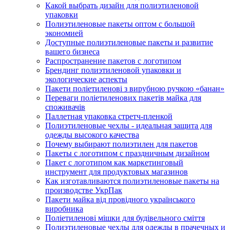
Какой выбрать дизайн для полиэтиленовой
упаковки
Полиэтиленовые пакеты оптом с большой
экономией
Доступные полиэтиленовые пакеты и развитие
вашего бизнеса
Распространение пакетов с логотипом
Брендинг полиэтиленовой упаковки и
экологические аспекты
Пакети поліетиленові з вирубною ручкою «банан»
Переваги поліетиленових пакетів майка для
споживачів
Паллетная упаковка стретч-пленкой
Полиэтиленовые чехлы - идеальная защита для
одежды высокого качества
Почему выбирают полиэтилен для пакетов
Пакеты с логотипом с праздничным дизайном
Пакет с логотипом как маркетинговый
инструмент для продуктовых магазинов
Как изготавливаются полиэтиленовые пакеты на
производстве УкрПак
Пакети майка від провідного українського
виробника
Поліетиленові мішки для будівельного сміття
Полиэтиленовые чехлы для одежды в прачечных и