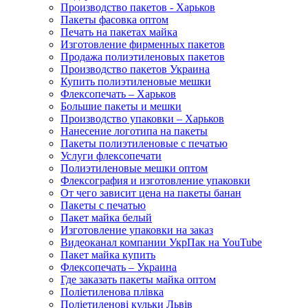
Производство пакетов - Харьков
Пакеты фасовка оптом
Печать на пакетах майка
Изготовление фирменных пакетов
Продажа полиэтиленовых пакетов
Производство пакетов Украина
Купить полиэтиленовые мешки
Флексопечать – Харьков
Большие пакеты и мешки
Производство упаковки – Харьков
Нанесение логотипа на пакеты
Пакеты полиэтиленовые с печатью
Услуги флексопечати
Полиэтиленовые мешки оптом
Флексография и изготовление упаковки
От чего зависит цена на пакеты банан
Пакеты с печатью
Пакет майка белый
Изготовление упаковки на заказ
Видеоканал компании УкрПак на YouTube
Пакет майка купить
Флексопечать – Украина
Где заказать пакеты майка оптом
Поліетиленова плівка
Поліетиленові кульки Львів