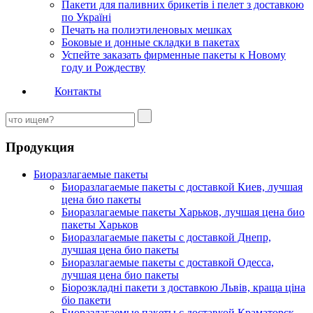
Пакети для паливних брикетів і пелет з доставкою
по Україні
Печать на полиэтиленовых мешках
Боковые и донные складки в пакетах
Успейте заказать фирменные пакеты к Новому
году и Рождеству
Контакты
Продукция
Биоразлагаемые пакеты
Биоразлагаемые пакеты с доставкой Киев, лучшая
цена био пакеты
Биоразлагаемые пакеты Харьков, лучшая цена био
пакеты Харьков
Биоразлагаемые пакеты с доставкой Днепр,
лучшая цена био пакеты
Биоразлагаемые пакеты с доставкой Одесса,
лучшая цена био пакеты
Біорозкладні пакети з доставкою Львів, краща ціна
біо пакети
Биоразлагаемые пакеты с доставкой Краматорск,