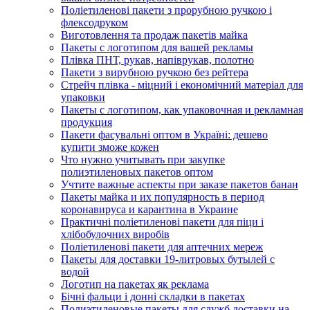
Поліетиленові пакети з прорубною ручкою і
флексодруком
Виготовлення та продаж пакетів майка
Пакеты с логотипом для вашей рекламы
Плівка ПНТ, рукав, напіврукав, полотно
Пакети з вирубною ручкою без рейтера
Стрейч плівка - міцний і економічний матеріал для
упаковки
Пакеты с логотипом, как упаковочная и рекламная
продукция
Пакети фасувальні оптом в Україні: дешево
купити зможе кожен
Что нужно учитывать при закупке
полиэтиленовых пакетов оптом
Учтите важные аспекты при заказе пакетов банан
Пакеты майка и их популярность в период
коронавируса и карантина в Украине
Практичні поліетиленові пакети для піци і
хлібобулочних виробів
Поліетиленові пакети для аптечних мереж
Пакеты для доставки 19-литровых бутылей с
водой
Логотип на пакетах як реклама
Бічні фальци і донні складки в пакетах
Полиэтиленовые пакеты для служб доставки на