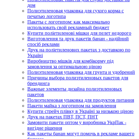
дом
Полиэтиленовая упаковка для сухого корма с
печатью логотипа
Пакеты с логотипом: как максимально
использовать свой рекламный бюджет
Купити поліетиленові мішки для пелет недорого
Виготовлення та друк пакетів банан - надійний
спосіб реклами
Друк на поліетиленових пакетах з доставкою по
Україні
Виробництво мішків для комбікорму під
замовлення за оптимальною ціною
Полиэтиленовая упаковка для грунта и удобрений
Причины выбора полиэтиленовых пакетов для
брендинга
Важные элементы дизайна полиэтиленовых
пакетов
Полиэтиленовая упаковка для продуктов питания
Пакети майка з логотипом на замовлення
Купити стрейч плівку в Україні за низькою ціною
Друк на пакетах ПВТ, ПСТ, ПНТ
Замовити пакети оптом у виробника УкрПак -
вигідне рішення
Как пакеты банан могут помочь в рекламе вашего