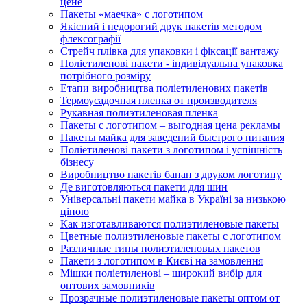
цене
Пакеты «маечка» с логотипом
Якісний і недорогий друк пакетів методом
флексографії
Стрейч плівка для упаковки і фіксації вантажу
Поліетиленові пакети - індивідуальна упаковка
потрібного розміру
Етапи виробництва поліетиленових пакетів
Термоусадочная пленка от производителя
Рукавная полиэтиленовая пленка
Пакеты с логотипом – выгодная цена рекламы
Пакеты майка для заведений быстрого питания
Поліетиленові пакети з логотипом і успішність
бізнесу
Виробництво пакетів банан з друком логотипу
Де виготовляються пакети для шин
Універсальні пакети майка в Україні за низькою
ціною
Как изготавливаются полиэтиленовые пакеты
Цветные полиэтиленовые пакеты с логотипом
Различные типы полиэтиленовых пакетов
Пакети з логотипом в Києві на замовлення
Мішки поліетиленові – широкий вибір для
оптових замовників
Прозрачные полиэтиленовые пакеты оптом от