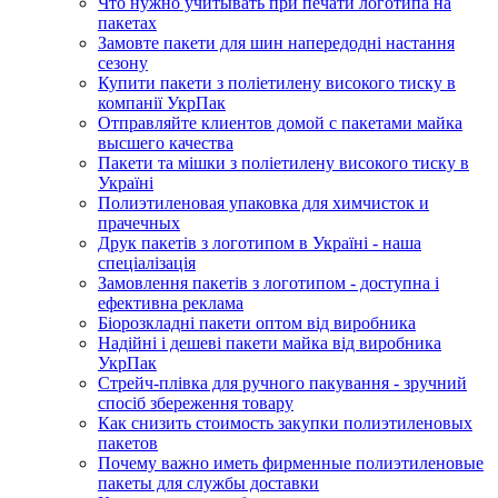
Что нужно учитывать при печати логотипа на
пакетах
Замовте пакети для шин напередодні настання
сезону
Купити пакети з поліетилену високого тиску в
компанії УкрПак
Отправляйте клиентов домой с пакетами майка
высшего качества
Пакети та мішки з поліетилену високого тиску в
Україні
Полиэтиленовая упаковка для химчисток и
прачечных
Друк пакетів з логотипом в Україні - наша
спеціалізація
Замовлення пакетів з логотипом - доступна і
ефективна реклама
Біорозкладні пакети оптом від виробника
Надійні і дешеві пакети майка від виробника
УкрПак
Стрейч-плівка для ручного пакування - зручний
спосіб збереження товару
Как снизить стоимость закупки полиэтиленовых
пакетов
Почему важно иметь фирменные полиэтиленовые
пакеты для службы доставки