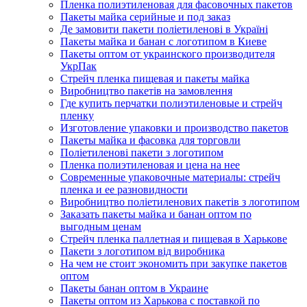
Пленка полиэтиленовая для фасовочных пакетов
Пакеты майка серийные и под заказ
Де замовити пакети поліетиленові в Україні
Пакеты майка и банан с логотипом в Киеве
Пакеты оптом от украинского производителя
УкрПак
Стрейч пленка пищевая и пакеты майка
Виробництво пакетів на замовлення
Где купить перчатки полиэтиленовые и стрейч
пленку
Изготовление упаковки и производство пакетов
Пакеты майка и фасовка для торговли
Поліетиленові пакети з логотипом
Пленка полиэтиленовая и цена на нее
Современные упаковочные материалы: стрейч
пленка и ее разновидности
Виробництво поліетиленових пакетів з логотипом
Заказать пакеты майка и банан оптом по
выгодным ценам
Стрейч пленка паллетная и пищевая в Харькове
Пакети з логотипом від виробника
На чем не стоит экономить при закупке пакетов
оптом
Пакеты банан оптом в Украине
Пакеты оптом из Харькова с поставкой по