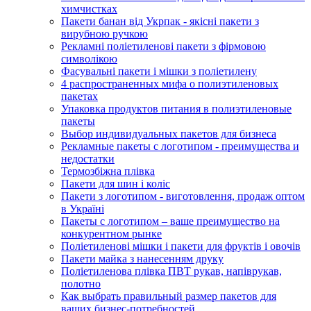
химчистках
Пакети банан від Укрпак - якісні пакети з
вирубною ручкою
Рекламні поліетиленові пакети з фірмовою
символікою
Фасувальні пакети і мішки з поліетилену
4 распространенных мифа о полиэтиленовых
пакетах
Упаковка продуктов питания в полиэтиленовые
пакеты
Выбор индивидуальных пакетов для бизнеса
Рекламные пакеты с логотипом - преимущества и
недостатки
Термозбіжна плівка
Пакети для шин і коліс
Пакети з логотипом - виготовлення, продаж оптом
в Україні
Пакеты с логотипом – ваше преимущество на
конкурентном рынке
Поліетиленові мішки і пакети для фруктів і овочів
Пакети майка з нанесенням друку
Поліетиленова плівка ПВТ рукав, напіврукав,
полотно
Как выбрать правильный размер пакетов для
ваших бизнес-потребностей