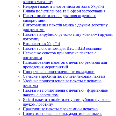
вашого магазину
Недорогі пакети з логотипом оптом в Україні
Плівка поліетиленова та її сфери застосування
Пакети поліетиленові для повсякденного
використання
Виготовлення пакетів майка з друком логотипу
для реклами
Пакети з вирубною ручкою типу «банан» і друком
логотипу
Еко-пакети в Україні
Пакети з логотипом для B2C і B2B компаній
Несколько советов при закупке пакетов с
логотипом
Использование пакетов с печатью рекламы для
проведения мероприятий
Прозрачные полиэтиленовые вкладыши
Сучасне виробництво поліетиленових пакетів
Удобные полиэтиленовые пакеты с печатью
рекламы
Пакеты из полиэтилена с печатью - фирменные
пакеты с логотипом
Якісні пакети з поліетилену з вирубною ручкою і
друком логотипу
Практичные пакеты с рекламной печатью
Полиэтиленовые пакеты, адаптированные к