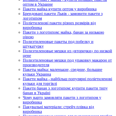
оптом в Украине
Пакети майка купити оптом у виробника
Брендовані пакети Львів - замовити пакети з
логотипом
Поліетиленові пакети різних розмірів від
виробника
Пакети з логотипом: майка, банан за низькою
ціною
Полиэтиленовые пакеты под побелку и
штукатурку
Полиэтиленовые мешки из «вторички» по низкой
цене
Полиэтиленовые мешки под упаковку макарон от
производителя
Пакеты майка: маленькие, средние, большие
кульки Украина
Пакети майка - найбільш популярні поліетиленові
кульки для торгівлі
Пакети банан з логотипом: купити пакети типу
банан в Україні
Чому варто замовляти пакети з логотипом у
виробника
Пакувальні матеріали: стрейч плівка від
виробника