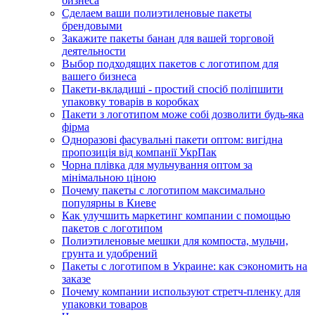
бизнеса
Сделаем ваши полиэтиленовые пакеты
брендовыми
Закажите пакеты банан для вашей торговой
деятельности
Выбор подходящих пакетов с логотипом для
вашего бизнеса
Пакети-вкладиші - простий спосіб поліпшити
упаковку товарів в коробках
Пакети з логотипом може собі дозволити будь-яка
фірма
Одноразові фасувальні пакети оптом: вигідна
пропозиція від компанії УкрПак
Чорна плівка для мульчування оптом за
мінімальною ціною
Почему пакеты с логотипом максимально
популярны в Киеве
Как улучшить маркетинг компании с помощью
пакетов с логотипом
Полиэтиленовые мешки для компоста, мульчи,
грунта и удобрений
Пакеты с логотипом в Украине: как сэкономить на
заказе
Почему компании используют стретч-пленку для
упаковки товаров