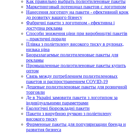
Как правильно выбрать полиэтиленовые пакеты
Маркетинговый потенциал пакетов с логотипом
Нанесення логотипу на пакети - ефективний крок
до розвитку вашого бізнесу
Фабричні пакети з логотипом - ефективна і
доступна реклама
Способи зниження ціни при виробництві пакетів
– практичні поради
Плівка з поліетилену високого тиску в рулонах,
низька ціна
Биоразлагаемые полиэтиленовые пакеты для
рекламы
Промышленные полиэтиленовые пакеты купить
оптом
Связь между потреблением полиэтиленовых
пакетов и распространением COVID-19
Дешевые полиэтиленовые пакеты для розничной
торговли
Де в Україні замовити пакети з логотипом за
індивідуальними параметрами
Екологічні біорозкладні пакети
Пакети з вирубною ручкою з поліетилену
високого тиску
Фирменные пакеты для популяризации бренда и
развития бизнеса