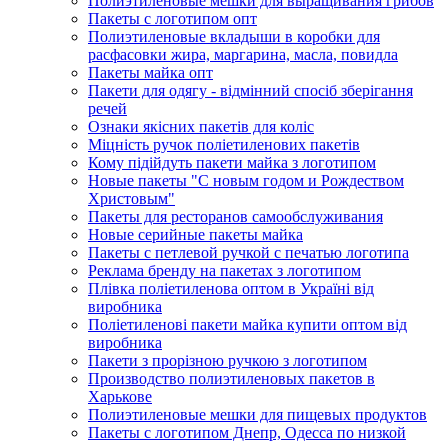
Полиэтиленовые мешки для выращивания грибов
Пакеты с логотипом опт
Полиэтиленовые вкладыши в коробки для
расфасовки жира, маргарина, масла, повидла
Пакеты майка опт
Пакети для одягу - відмінний спосіб зберігання
речей
Ознаки якісних пакетів для коліс
Міцність ручок поліетиленових пакетів
Кому підійдуть пакети майка з логотипом
Новые пакеты "С новым годом и Рождеством
Христовым"
Пакеты для ресторанов самообслуживания
Новые серийные пакеты майка
Пакеты с петлевой ручкой с печатью логотипа
Реклама бренду на пакетах з логотипом
Плівка поліетиленова оптом в Україні від
виробника
Поліетиленові пакети майка купити оптом від
виробника
Пакети з прорізною ручкою з логотипом
Производство полиэтиленовых пакетов в
Харькове
Полиэтиленовые мешки для пищевых продуктов
Пакеты с логотипом Днепр, Одесса по низкой