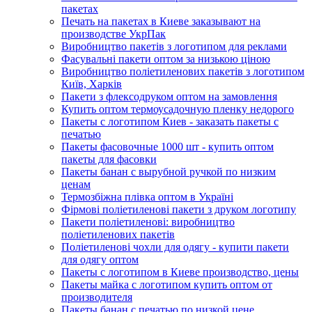
пакетах
Печать на пакетах в Киеве заказывают на
производстве УкрПак
Виробництво пакетів з логотипом для реклами
Фасувальні пакети оптом за низькою ціною
Виробництво поліетиленових пакетів з логотипом
Київ, Харків
Пакети з флексодруком оптом на замовлення
Купить оптом термоусадочную пленку недорого
Пакеты с логотипом Киев - заказать пакеты с
печатью
Пакеты фасовочные 1000 шт - купить оптом
пакеты для фасовки
Пакеты банан с вырубной ручкой по низким
ценам
Термозбіжна плівка оптом в Україні
Фірмові поліетиленові пакети з друком логотипу
Пакети поліетиленові: виробництво
поліетиленових пакетів
Поліетиленові чохли для одягу - купити пакети
для одягу оптом
Пакеты с логотипом в Киеве производство, цены
Пакеты майка с логотипом купить оптом от
производителя
Пакеты банан с печатью по низкой цене