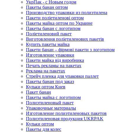
УкрПак - с Новым годом
Пакеты банан оптом
Производство упаковки из полиэтилена
Пакети поліетиленові оптом
Пакеты майка оптом по Украине
Пакеты банан с логотипом
Поліетиленовий пакет
Виготовлення поліетиленових пакетів
Купить пакеты майка
Пакети банан – фірмові пакети з логотипом
Изготовление упаковки
Пакети майка від виробника
Печать рекламы на пакетах
Реклама на пакетах
Стрейч пленка для упаковки паллет
Пакеты банан под заказ
Кульки оптом Киев
Пакет банан
Пакеты майка с логотипом
Полиэтиленовый пакет
Упаковочные материалы
Изготовление полиэтиленовых пакетов
Полиэтиленовая продукция UKRPAK
Кульки оптом
Пакеты для колес