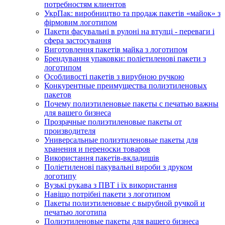
потребностям клиентов
УкрПак: виробництво та продаж пакетів «майок» з
фірмовим логотипом
Пакети фасувальні в рулоні на втулці - переваги і
сфера застосування
Виготовлення пакетів майка з логотипом
Брендування упаковки: поліетиленові пакети з
логотипом
Особливості пакетів з вирубною ручкою
Конкурентные преимущества полиэтиленовых
пакетов
Почему полиэтиленовые пакеты с печатью важны
для вашего бизнеса
Прозрачные полиэтиленовые пакеты от
производителя
Универсальные полиэтиленовые пакеты для
хранения и переноски товаров
Використання пакетів-вкладишів
Поліетиленові пакувальні вироби з друком
логотипу
Вузькі рукава з ПВТ і їх використання
Навіщо потрібні пакети з логотипом
Пакеты полиэтиленовые с вырубной ручкой и
печатью логотипа
Полиэтиленовые пакеты для вашего бизнеса