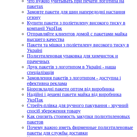
Что нужно учитывать при печати логотипа на
пакетах
Замовте пакети для шин напередодні настання
сезону
Купити пакети з поліетилену високого тиску в
компанії УкрПак
Отправляйте клиентов домой с пакетами майка
высшего качества
Пакети та мішки з поліетилену високого тиску в
Україні
Полиэтиленовая упаковка для химчисток и
прачечных
Друк пакетів з логотипом в Україні - наша
спеціалізація
Замовлення пакетів з логотипом - доступна і
ефективна реклама
Біорозкладні пакети оптом від виробника
Надійні і дешеві пакети майка від виробника
УкрПак
Стрейч-плівка для ручного пакування - зручний
спосіб збереження товару
Как снизить стоимость закупки полиэтиленовых
пакетов
Почему важно иметь фирменные полиэтиленовые
пакеты для службы доставки