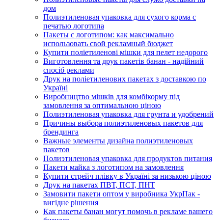
дом
Полиэтиленовая упаковка для сухого корма с
печатью логотипа
Пакеты с логотипом: как максимально
использовать свой рекламный бюджет
Купити поліетиленові мішки для пелет недорого
Виготовлення та друк пакетів банан - надійний
спосіб реклами
Друк на поліетиленових пакетах з доставкою по
Україні
Виробництво мішків для комбікорму під
замовлення за оптимальною ціною
Полиэтиленовая упаковка для грунта и удобрений
Причины выбора полиэтиленовых пакетов для
брендинга
Важные элементы дизайна полиэтиленовых
пакетов
Полиэтиленовая упаковка для продуктов питания
Пакети майка з логотипом на замовлення
Купити стрейч плівку в Україні за низькою ціною
Друк на пакетах ПВТ, ПСТ, ПНТ
Замовити пакети оптом у виробника УкрПак -
вигідне рішення
Как пакеты банан могут помочь в рекламе вашего