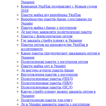
Украине
Компания УкрПак поздравляет с Новым годом
2018
Пакети майка від виробника УкрПак
Виробництво пакетів банан з поставкою по
Україні
Пакети майка і банан з логотипом
Де вигідно замовляти поліетиленові пакети
Пакеты с флексопечатью оптом
Где заказать стрейч пленку в Украине
Пакеты оптом на производстве УкрПак в
ассортименте
Какие пакеты предпочитают заказывать оптом в
Украине
Поліетиленові пакети з логотипом оптом
Пакети майка опт в Україні
Де вигідно купити пакети банан
Виготовлення пакетів з логотипом
Полиэтиленовые пакеты (ПНД)
Полиэтиленовые пакеты (ПВД)
Полиэтиленовые пакеты (ПСД)
Какую стрейч пленку можно заказать оптом в
Украине
Поліетиленові пакети для одягу
Де в Україні замовити пакети з логотипом