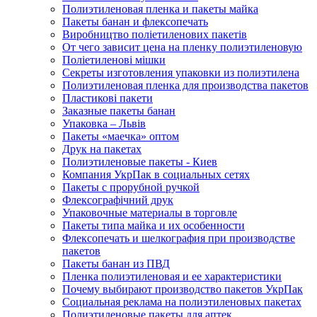
Полиэтиленовая пленка и пакеты майка
Пакеты банан и флексопечать
Виробництво поліетиленових пакетів
От чего зависит цена на пленку полиэтиленовую
Поліетиленові мішки
Секреты изготовления упаковки из полиэтилена
Полиэтиленовая пленка для производства пакетов
Пластикові пакети
Заказные пакеты банан
Упаковка – Львів
Пакеты «маечка» оптом
Друк на пакетах
Полиэтиленовые пакеты - Киев
Компания УкрПак в социальных сетях
Пакеты с прорубной ручкой
Флексографічний друк
Упаковочные материалы в торговле
Пакеты типа майка и их особенности
Флексопечать и шелкография при производстве
пакетов
Пакеты банан из ПВД
Пленка полиэтиленовая и ее характеристики
Почему выбирают производство пакетов УкрПак
Социальная реклама на полиэтиленовых пакетах
Полиэтиленовые пакеты для аптек