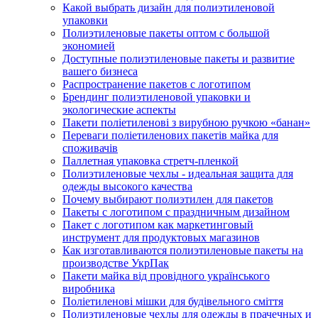
Какой выбрать дизайн для полиэтиленовой
упаковки
Полиэтиленовые пакеты оптом с большой
экономией
Доступные полиэтиленовые пакеты и развитие
вашего бизнеса
Распространение пакетов с логотипом
Брендинг полиэтиленовой упаковки и
экологические аспекты
Пакети поліетиленові з вирубною ручкою «банан»
Переваги поліетиленових пакетів майка для
споживачів
Паллетная упаковка стретч-пленкой
Полиэтиленовые чехлы - идеальная защита для
одежды высокого качества
Почему выбирают полиэтилен для пакетов
Пакеты с логотипом с праздничным дизайном
Пакет с логотипом как маркетинговый
инструмент для продуктовых магазинов
Как изготавливаются полиэтиленовые пакеты на
производстве УкрПак
Пакети майка від провідного українського
виробника
Поліетиленові мішки для будівельного сміття
Полиэтиленовые чехлы для одежды в прачечных и