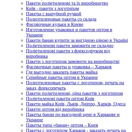
Пакети поліетиленові та їх виробництво
Київ - пакети з логотипом
Пакеты с вырубной ручкой
Полиэтиленовые пакеты со склада
Фасовочные кульки в Киеве
Изготовление упаковки и пакетов оптом в
Украине
Пакети банан купити за вигідною ціною в Україні
Поліетиленові пакети замовити не складно
Поліетиленові пакети з флексодруком від
виробника
Пакети з логотипом замовити на виробництві
Фасовочные пакеты и упаковка – Харьков
Где выгодно заказать пакеты майка
Серийные пакеты оптом в Украине
Полиэтиленовые пакеты с логотипом, печать на
заказ, флексопечать
Пакети поліетиленові, ціна пакетів з логотипом
Поліетиленові пакети оптом Київ
Пакети майка Київ, Львів, Дніпро, Харків, Одеса
Пакети оптом від виробника
Пакеты банан по выгодной цене в Харькове и
Украине
Пакеты типа «банан» оптом – Киев
Пакеты с логотипом Харьков - заказать печать на