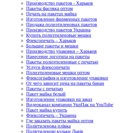
Производство пакетов - Харьков
Пакеты фасовка оптом
Печать на пакетах майка
Изготовление фирменных пакетов
Продажа полиэтиленовых пакетов
Производство пакетов Украина
Купить полиэтиленовые мешки
Флексопечать – Харьков
Большие пакеты и мешки
Производство упаковки – Харьков
Нанесение логотипа на пакеты
Пакеты полиэтиленовые с печатью
Услуги флексопечати
Полиэтиленовые мешки оптом
Флексография и изготовление упаковки
От чего зависит цена на пакеты банан
Пакеты с печатью
Пакет майка белый
Изготовление упаковки на заказ
Видеоканал компании УкрПак на YouTube
Пакет майка купить
Флексопечать – Украина
Где заказать пакеты майка оптом
Поліетиленова плівка
Поліетиленові кульки Львів