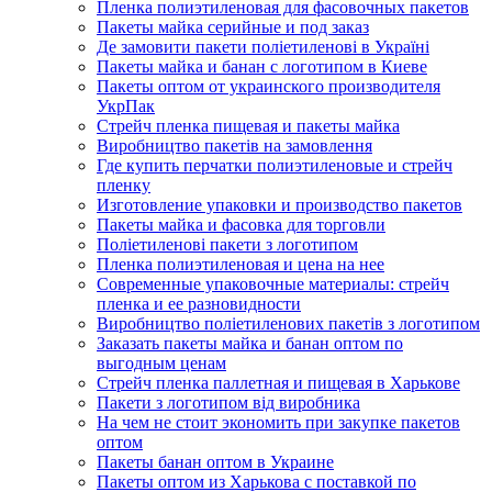
Пленка полиэтиленовая для фасовочных пакетов
Пакеты майка серийные и под заказ
Де замовити пакети поліетиленові в Україні
Пакеты майка и банан с логотипом в Киеве
Пакеты оптом от украинского производителя
УкрПак
Стрейч пленка пищевая и пакеты майка
Виробництво пакетів на замовлення
Где купить перчатки полиэтиленовые и стрейч
пленку
Изготовление упаковки и производство пакетов
Пакеты майка и фасовка для торговли
Поліетиленові пакети з логотипом
Пленка полиэтиленовая и цена на нее
Современные упаковочные материалы: стрейч
пленка и ее разновидности
Виробництво поліетиленових пакетів з логотипом
Заказать пакеты майка и банан оптом по
выгодным ценам
Стрейч пленка паллетная и пищевая в Харькове
Пакети з логотипом від виробника
На чем не стоит экономить при закупке пакетов
оптом
Пакеты банан оптом в Украине
Пакеты оптом из Харькова с поставкой по