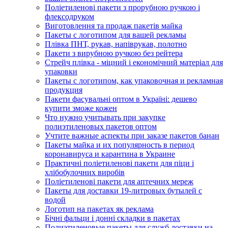
Поліетиленові пакети з прорубною ручкою і
флексодруком
Виготовлення та продаж пакетів майка
Пакеты с логотипом для вашей рекламы
Плівка ПНТ, рукав, напіврукав, полотно
Пакети з вирубною ручкою без рейтера
Стрейч плівка - міцний і економічний матеріал для
упаковки
Пакеты с логотипом, как упаковочная и рекламная
продукция
Пакети фасувальні оптом в Україні: дешево
купити зможе кожен
Что нужно учитывать при закупке
полиэтиленовых пакетов оптом
Учтите важные аспекты при заказе пакетов банан
Пакеты майка и их популярность в период
коронавируса и карантина в Украине
Практичні поліетиленові пакети для піци і
хлібобулочних виробів
Поліетиленові пакети для аптечних мереж
Пакеты для доставки 19-литровых бутылей с
водой
Логотип на пакетах як реклама
Бічні фальци і донні складки в пакетах
Полиэтиленовые пакеты для служб доставки на