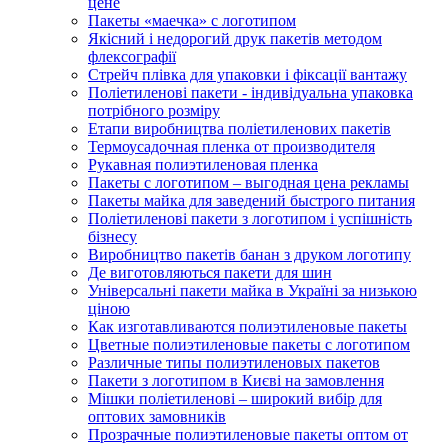
цене
Пакеты «маечка» с логотипом
Якісний і недорогий друк пакетів методом
флексографії
Стрейч плівка для упаковки і фіксації вантажу
Поліетиленові пакети - індивідуальна упаковка
потрібного розміру
Етапи виробництва поліетиленових пакетів
Термоусадочная пленка от производителя
Рукавная полиэтиленовая пленка
Пакеты с логотипом – выгодная цена рекламы
Пакеты майка для заведений быстрого питания
Поліетиленові пакети з логотипом і успішність
бізнесу
Виробництво пакетів банан з друком логотипу
Де виготовляються пакети для шин
Універсальні пакети майка в Україні за низькою
ціною
Как изготавливаются полиэтиленовые пакеты
Цветные полиэтиленовые пакеты с логотипом
Различные типы полиэтиленовых пакетов
Пакети з логотипом в Києві на замовлення
Мішки поліетиленові – широкий вибір для
оптових замовників
Прозрачные полиэтиленовые пакеты оптом от