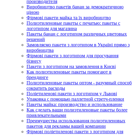
производителя
Виробництво пакетів банан за демократичною
ціною
Фірмові пакети майка та їх виробництво
Полиэтиленовые пакеты с печатью: пакеты с
логотипом для магазина
Пакеты банан с логотипом различных цветовых
решений
Замовляємо пакети з логотипом в Україні прямо з
виробництва
Фірмові пакети з логотипом для просування
бізнесу
Пакети з логотипом на замовлення в Києві
Как полиэтиленовые пакеты помогают в
брендинге
Полиэтиленовые пакеты оптом - разумный способ
сократить расходы
Поліетиленові пакети з логотипом у Львові
Упаковка с помощью паллетной стретч-пленки
Пакеты майка: производство и использование
Как сделать ваши полиэтиленовые пакеты более
привлекательными
Преимущества использования полиэтиленовых
пакетов для рекламы вашей компании
Фірмові поліетиленові пакети з логотипом для