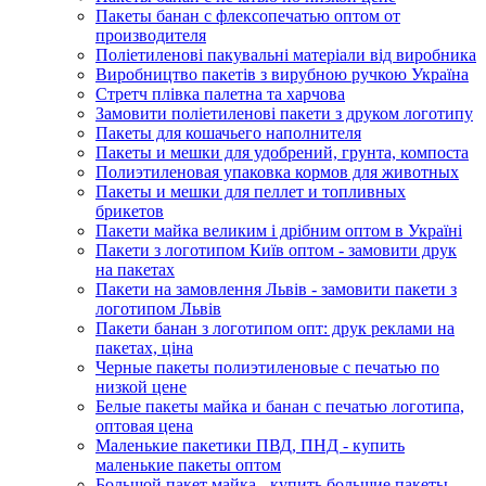
Пакеты банан с флексопечатью оптом от
производителя
Поліетиленові пакувальні матеріали від виробника
Виробництво пакетів з вирубною ручкою Україна
Стретч плівка палетна та харчова
Замовити поліетиленові пакети з друком логотипу
Пакеты для кошачьего наполнителя
Пакеты и мешки для удобрений, грунта, компоста
Полиэтиленовая упаковка кормов для животных
Пакеты и мешки для пеллет и топливных
брикетов
Пакети майка великим і дрібним оптом в Україні
Пакети з логотипом Київ оптом - замовити друк
на пакетах
Пакети на замовлення Львів - замовити пакети з
логотипом Львів
Пакети банан з логотипом опт: друк реклами на
пакетах, ціна
Черные пакеты полиэтиленовые с печатью по
низкой цене
Белые пакеты майка и банан с печатью логотипа,
оптовая цена
Маленькие пакетики ПВД, ПНД - купить
маленькие пакеты оптом
Большой пакет майка - купить большие пакеты