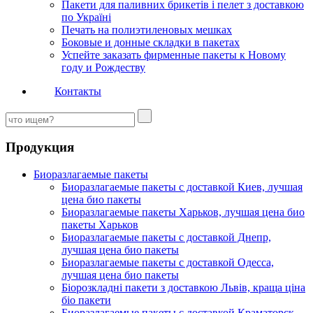
Пакети для паливних брикетів і пелет з доставкою
по Україні
Печать на полиэтиленовых мешках
Боковые и донные складки в пакетах
Успейте заказать фирменные пакеты к Новому
году и Рождеству
Контакты
Продукция
Биоразлагаемые пакеты
Биоразлагаемые пакеты с доставкой Киев, лучшая
цена био пакеты
Биоразлагаемые пакеты Харьков, лучшая цена био
пакеты Харьков
Биоразлагаемые пакеты с доставкой Днепр,
лучшая цена био пакеты
Биоразлагаемые пакеты с доставкой Одесса,
лучшая цена био пакеты
Біорозкладні пакети з доставкою Львів, краща ціна
біо пакети
Биоразлагаемые пакеты с доставкой Краматорск,