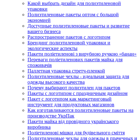
Какой выбрать дизайн для полиэтиленовой
упаковки
Полиэтиленовые пакеты оптом с большой
экономией
Доступные полиэтиленовые пакеты и развитие
вашего бизнеса
Распространение пакетов с логотипом
Брендинг полиэтиленовой упаковки и
экологические аспекты
Пакети поліетиленові з вирубною ручкою «банан»
Переваги поліетиленових пакетів майка для
споживачів
Паллетная упаковка стретч-пленкой
Полиэтиленовые чехлы - идеальная защита для
одежды высокого качества
Почему выбирают полиэтилен для пакетов
Пакеты с логотипом с праздничным дизайном
Пакет с логотипом как маркетинговый
инструмент для продуктовых магазинов
Как изготавливаются полиэтиленовые пакеты на
производстве УкрПак
Пакети майка від провідного українського
виробника
Поліетиленові мішки для будівельного сміття
Полиэтиленовые чехлы для одежды в прачечных и