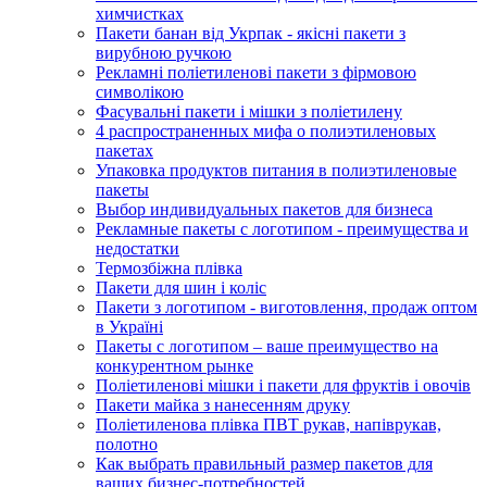
химчистках
Пакети банан від Укрпак - якісні пакети з
вирубною ручкою
Рекламні поліетиленові пакети з фірмовою
символікою
Фасувальні пакети і мішки з поліетилену
4 распространенных мифа о полиэтиленовых
пакетах
Упаковка продуктов питания в полиэтиленовые
пакеты
Выбор индивидуальных пакетов для бизнеса
Рекламные пакеты с логотипом - преимущества и
недостатки
Термозбіжна плівка
Пакети для шин і коліс
Пакети з логотипом - виготовлення, продаж оптом
в Україні
Пакеты с логотипом – ваше преимущество на
конкурентном рынке
Поліетиленові мішки і пакети для фруктів і овочів
Пакети майка з нанесенням друку
Поліетиленова плівка ПВТ рукав, напіврукав,
полотно
Как выбрать правильный размер пакетов для
ваших бизнес-потребностей