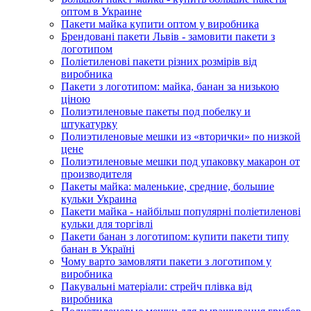
оптом в Украине
Пакети майка купити оптом у виробника
Брендовані пакети Львів - замовити пакети з
логотипом
Поліетиленові пакети різних розмірів від
виробника
Пакети з логотипом: майка, банан за низькою
ціною
Полиэтиленовые пакеты под побелку и
штукатурку
Полиэтиленовые мешки из «вторички» по низкой
цене
Полиэтиленовые мешки под упаковку макарон от
производителя
Пакеты майка: маленькие, средние, большие
кульки Украина
Пакети майка - найбільш популярні поліетиленові
кульки для торгівлі
Пакети банан з логотипом: купити пакети типу
банан в Україні
Чому варто замовляти пакети з логотипом у
виробника
Пакувальні матеріали: стрейч плівка від
виробника