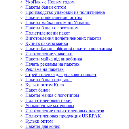
УкрПак - с Новым годом
Пакеты банан оптом
Производство упаковки из полиэтилена
Пакети поліетиленові оптом
Пакеты майка оптом по Украине
Пакеты банан с логотипом
Поліетиленовий пакет
Виготовлення поліетиленових пакетів
Купить пакеты майка
Пакети банан – фірмові пакети з логотипом
Изготовление упаковки
Пакети майка від виробника
Печать рекламы на пакетах
Реклама на пакетах
Стрейч пленка для упаковки паллет
Пакеты банан под заказ
Кульки оптом Киев
Пакет банан
Пакеты майка с логотипом
Полиэтиленовый пакет
Упаковочные материалы
Изготовление полиэтиленовых пакетов
Полиэтиленовая продукция UKRPAK
Кульки оптом
Пакеты для колес