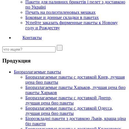
Пакети для паливних брикетів і пелет з доставкою
по Україні
Печать на полиэтиленовых мешках
Боковые и донные складки в пакетах
Успейте заказать фирменные пакеты к Новому
году и Рождеству
Контакты
Продукция
Биоразлагаемые пакеты
Биоразлагаемые пакеты с доставкой Киев, лучшая
цена био пакеты
Биоразлагаемые пакеты Харьков, лучшая цена био
пакеты Харьков
Биоразлагаемые пакеты с доставкой Днепр,
лучшая цена био пакеты
Биоразлагаемые пакеты с доставкой Одесса,
лучшая цена био пакеты
Біорозкладні пакети з доставкою Львів, краща ціна
біо пакети
Биоразлагаемые пакеты с доставкой Краматорск,