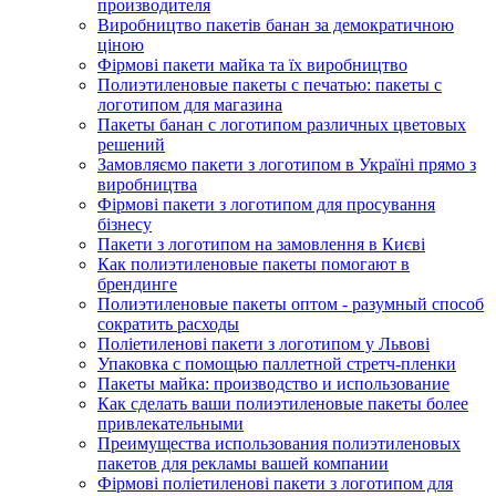
производителя
Виробництво пакетів банан за демократичною
ціною
Фірмові пакети майка та їх виробництво
Полиэтиленовые пакеты с печатью: пакеты с
логотипом для магазина
Пакеты банан с логотипом различных цветовых
решений
Замовляємо пакети з логотипом в Україні прямо з
виробництва
Фірмові пакети з логотипом для просування
бізнесу
Пакети з логотипом на замовлення в Києві
Как полиэтиленовые пакеты помогают в
брендинге
Полиэтиленовые пакеты оптом - разумный способ
сократить расходы
Поліетиленові пакети з логотипом у Львові
Упаковка с помощью паллетной стретч-пленки
Пакеты майка: производство и использование
Как сделать ваши полиэтиленовые пакеты более
привлекательными
Преимущества использования полиэтиленовых
пакетов для рекламы вашей компании
Фірмові поліетиленові пакети з логотипом для