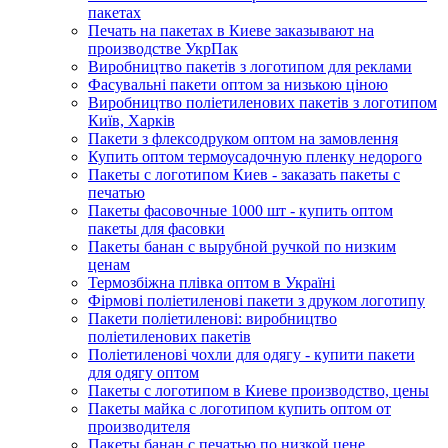
пакетах
Печать на пакетах в Киеве заказывают на
производстве УкрПак
Виробництво пакетів з логотипом для реклами
Фасувальні пакети оптом за низькою ціною
Виробництво поліетиленових пакетів з логотипом
Київ, Харків
Пакети з флексодруком оптом на замовлення
Купить оптом термоусадочную пленку недорого
Пакеты с логотипом Киев - заказать пакеты с
печатью
Пакеты фасовочные 1000 шт - купить оптом
пакеты для фасовки
Пакеты банан с вырубной ручкой по низким
ценам
Термозбіжна плівка оптом в Україні
Фірмові поліетиленові пакети з друком логотипу
Пакети поліетиленові: виробництво
поліетиленових пакетів
Поліетиленові чохли для одягу - купити пакети
для одягу оптом
Пакеты с логотипом в Киеве производство, цены
Пакеты майка с логотипом купить оптом от
производителя
Пакеты банан с печатью по низкой цене