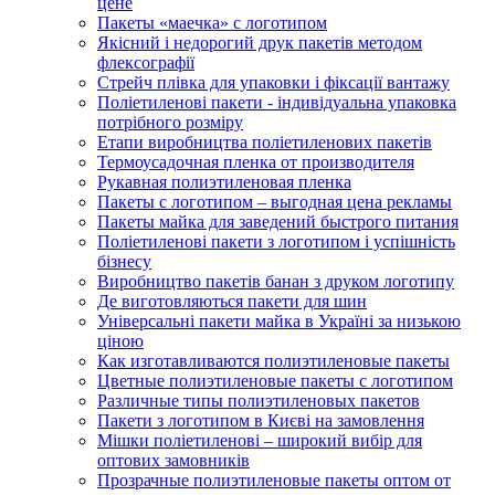
цене
Пакеты «маечка» с логотипом
Якісний і недорогий друк пакетів методом
флексографії
Стрейч плівка для упаковки і фіксації вантажу
Поліетиленові пакети - індивідуальна упаковка
потрібного розміру
Етапи виробництва поліетиленових пакетів
Термоусадочная пленка от производителя
Рукавная полиэтиленовая пленка
Пакеты с логотипом – выгодная цена рекламы
Пакеты майка для заведений быстрого питания
Поліетиленові пакети з логотипом і успішність
бізнесу
Виробництво пакетів банан з друком логотипу
Де виготовляються пакети для шин
Універсальні пакети майка в Україні за низькою
ціною
Как изготавливаются полиэтиленовые пакеты
Цветные полиэтиленовые пакеты с логотипом
Различные типы полиэтиленовых пакетов
Пакети з логотипом в Києві на замовлення
Мішки поліетиленові – широкий вибір для
оптових замовників
Прозрачные полиэтиленовые пакеты оптом от