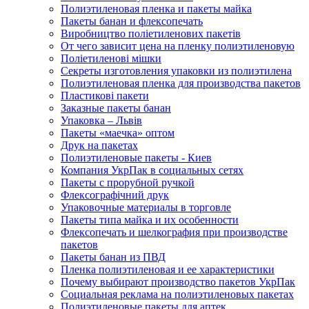
Полиэтиленовая пленка и пакеты майка
Пакеты банан и флексопечать
Виробництво поліетиленових пакетів
От чего зависит цена на пленку полиэтиленовую
Поліетиленові мішки
Секреты изготовления упаковки из полиэтилена
Полиэтиленовая пленка для производства пакетов
Пластикові пакети
Заказные пакеты банан
Упаковка – Львів
Пакеты «маечка» оптом
Друк на пакетах
Полиэтиленовые пакеты - Киев
Компания УкрПак в социальных сетях
Пакеты с прорубной ручкой
Флексографічний друк
Упаковочные материалы в торговле
Пакеты типа майка и их особенности
Флексопечать и шелкография при производстве
пакетов
Пакеты банан из ПВД
Пленка полиэтиленовая и ее характеристики
Почему выбирают производство пакетов УкрПак
Социальная реклама на полиэтиленовых пакетах
Полиэтиленовые пакеты для аптек