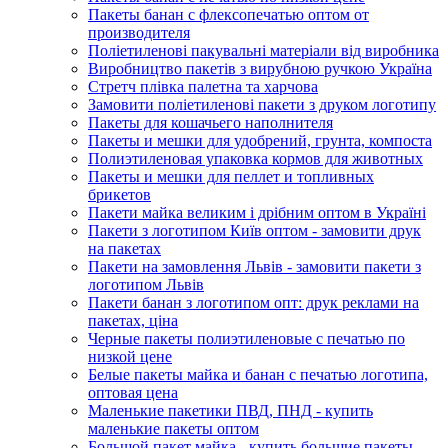
Пакеты банан с флексопечатью оптом от
производителя
Поліетиленові пакувальні матеріали від виробника
Виробництво пакетів з вирубною ручкою Україна
Стретч плівка палетна та харчова
Замовити поліетиленові пакети з друком логотипу
Пакеты для кошачьего наполнителя
Пакеты и мешки для удобрений, грунта, компоста
Полиэтиленовая упаковка кормов для животных
Пакеты и мешки для пеллет и топливных
брикетов
Пакети майка великим і дрібним оптом в Україні
Пакети з логотипом Київ оптом - замовити друк
на пакетах
Пакети на замовлення Львів - замовити пакети з
логотипом Львів
Пакети банан з логотипом опт: друк реклами на
пакетах, ціна
Черные пакеты полиэтиленовые с печатью по
низкой цене
Белые пакеты майка и банан с печатью логотипа,
оптовая цена
Маленькие пакетики ПВД, ПНД - купить
маленькие пакеты оптом
Большой пакет майка - купить большие пакеты