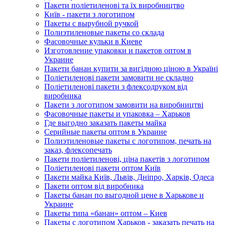
Пакети поліетиленові та їх виробництво
Київ - пакети з логотипом
Пакеты с вырубной ручкой
Полиэтиленовые пакеты со склада
Фасовочные кульки в Киеве
Изготовление упаковки и пакетов оптом в
Украине
Пакети банан купити за вигідною ціною в Україні
Поліетиленові пакети замовити не складно
Поліетиленові пакети з флексодруком від
виробника
Пакети з логотипом замовити на виробництві
Фасовочные пакеты и упаковка – Харьков
Где выгодно заказать пакеты майка
Серийные пакеты оптом в Украине
Полиэтиленовые пакеты с логотипом, печать на
заказ, флексопечать
Пакети поліетиленові, ціна пакетів з логотипом
Поліетиленові пакети оптом Київ
Пакети майка Київ, Львів, Дніпро, Харків, Одеса
Пакети оптом від виробника
Пакеты банан по выгодной цене в Харькове и
Украине
Пакеты типа «банан» оптом – Киев
Пакеты с логотипом Харьков - заказать печать на