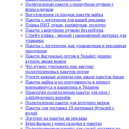
Поліетиленові пакети з прорубною ручкою і
флексодруком
Виготовлення та продаж пакетів майка
Пакеты с логотипом для вашей рекламы
Плівка ПНТ, рукав, напіврукав, полотно
Пакети з вирубною ручкою без рейтера
Стрейч плівка - міцний і економічний матеріал для
упаковки
Пакеты с логотипом, как упаковочная и рекламная
продукция
Пакети фасувальні оптом в Україні: дешево
купити зможе кожен
Что нужно учитывать при закупке
полиэтиленовых пакетов оптом
Учтите важные аспекты при заказе пакетов банан
Пакеты майка и их популярность в период
коронавируса и карантина в Украине
Практичні поліетиленові пакети для піци і
хлібобулочних виробів
Поліетиленові пакети для аптечних мереж
Пакеты для доставки 19-литровых бутылей с
водой
Логотип на пакетах як реклама
Бічні фальци і донні складки в пакетах
Полиэтиленовые пакеты для служб доставки на