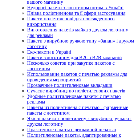
вашого магазину
Недорогі пакети з логотипом оптом в Україні
Плівка поліетиленова та її сфери застосування
Пакети поліетиленові для повсякденного
використання
Виготовлення пакетів майка з друком логотипу
для реклами
Пакети з вирубною ручкою типу «банан» і друком
логотипу
Еко-пакети в Україні
Пакети з логотипом для B2C і B2B компаній
Несколько советов при закупке пакетов с
логотипом
Использование пакетов с печатью рекламы для
проведения мероприятий
Прозрачные полиэтиленовые вкладыши
Сучасне виробництво поліетиленових пакетів
Удобные полиэтиленовые пакеты с печатью
рекламы
Пакеты из полиэтилена с печатью - фирменные
пакеты с логотипом
Якісні пакети з поліетилену з вирубною ручкою і
друком логотипу
Практичные пакеты с рекламной печатью
Полиэтиленовые пакеты, адаптированные к