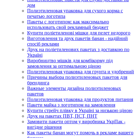
дом
Полиэтиленовая упаковка для сухого корма с
печатью логотипа
Пакеты с логотипом: как максимально
использовать свой рекламный бюджет
Купити поліетиленові мішки для пелет недорого
Виготовлення та друк пакетів банан - надійний
спосіб реклами
Друк на поліетиленових пакетах з доставкою по
Україні
Виробництво мішків для комбікорму під
замовлення за оптимальною ціною
Полиэтиленовая упаковка для грунта и удобрений
Причины выбора полиэтиленовых пакетов для
брендинга
Важные элементы дизайна полиэтиленовых
пакетов
Полиэтиленовая упаковка для продуктов питания
Пакети майка з логотипом на замовлення
Купити стрейч плівку в Україні за низькою ціною
Друк на пакетах ПВТ, ПСТ, ПНТ
Замовити пакети оптом у виробника УкрПак -
вигідне рішення
Как пакеты банан могут помочь в рекламе вашего