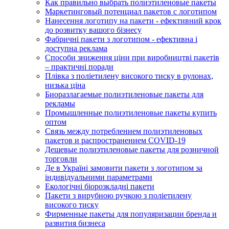
Как правильно выбрать полиэтиленовые пакеты
Маркетинговый потенциал пакетов с логотипом
Нанесення логотипу на пакети - ефективний крок
до розвитку вашого бізнесу
Фабричні пакети з логотипом - ефективна і
доступна реклама
Способи зниження ціни при виробництві пакетів
– практичні поради
Плівка з поліетилену високого тиску в рулонах,
низька ціна
Биоразлагаемые полиэтиленовые пакеты для
рекламы
Промышленные полиэтиленовые пакеты купить
оптом
Связь между потреблением полиэтиленовых
пакетов и распространением COVID-19
Дешевые полиэтиленовые пакеты для розничной
торговли
Де в Україні замовити пакети з логотипом за
індивідуальними параметрами
Екологічні біорозкладні пакети
Пакети з вирубною ручкою з поліетилену
високого тиску
Фирменные пакеты для популяризации бренда и
развития бизнеса