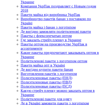
Украине
Компания УкрПак поздравляет с Новым годом
2018
Пакети майка від виробника УкрПак
Виробництво пакетів банан з поставкою по
Україні
Пакети майка і банан з логотипом
Де вигідно замовляти поліетиленові пакети
Пакеты с флексопечатью оптом
Где заказать стрейч пленку в Украине
Пакеты оптом на производстве УкрПак в
ассортименте
Какие пакеты предпочитают заказывать оптом в
Украине
Поліетиленові пакети з логотипом оптом
Пакети майка опт в Україні
Де вигідно купити пакети банан
Виготовлення пакетів з логотипом
Полиэтиленовые пакеты (ПНД)
Полиэтиленовые пакеты (ПВД)
Полиэтиленовые пакеты (ПСД)
Какую стрейч пленку можно заказать оптом в
Украине
Поліетиленові пакети для одягу
Де в Україні замовити пакети з логотипом