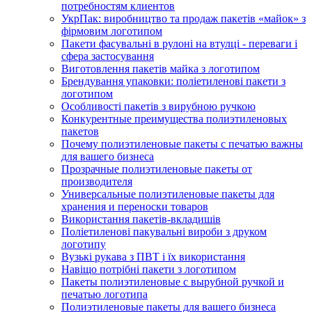
потребностям клиентов
УкрПак: виробництво та продаж пакетів «майок» з
фірмовим логотипом
Пакети фасувальні в рулоні на втулці - переваги і
сфера застосування
Виготовлення пакетів майка з логотипом
Брендування упаковки: поліетиленові пакети з
логотипом
Особливості пакетів з вирубною ручкою
Конкурентные преимущества полиэтиленовых
пакетов
Почему полиэтиленовые пакеты с печатью важны
для вашего бизнеса
Прозрачные полиэтиленовые пакеты от
производителя
Универсальные полиэтиленовые пакеты для
хранения и переноски товаров
Використання пакетів-вкладишів
Поліетиленові пакувальні вироби з друком
логотипу
Вузькі рукава з ПВТ і їх використання
Навіщо потрібні пакети з логотипом
Пакеты полиэтиленовые с вырубной ручкой и
печатью логотипа
Полиэтиленовые пакеты для вашего бизнеса