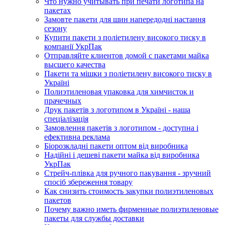
Что нужно учитывать при печати логотипа на
пакетах
Замовте пакети для шин напередодні настання
сезону
Купити пакети з поліетилену високого тиску в
компанії УкрПак
Отправляйте клиентов домой с пакетами майка
высшего качества
Пакети та мішки з поліетилену високого тиску в
Україні
Полиэтиленовая упаковка для химчисток и
прачечных
Друк пакетів з логотипом в Україні - наша
спеціалізація
Замовлення пакетів з логотипом - доступна і
ефективна реклама
Біорозкладні пакети оптом від виробника
Надійні і дешеві пакети майка від виробника
УкрПак
Стрейч-плівка для ручного пакування - зручний
спосіб збереження товару
Как снизить стоимость закупки полиэтиленовых
пакетов
Почему важно иметь фирменные полиэтиленовые
пакеты для службы доставки