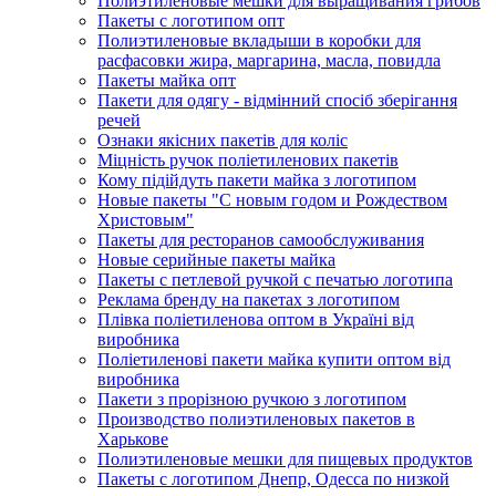
Полиэтиленовые мешки для выращивания грибов
Пакеты с логотипом опт
Полиэтиленовые вкладыши в коробки для
расфасовки жира, маргарина, масла, повидла
Пакеты майка опт
Пакети для одягу - відмінний спосіб зберігання
речей
Ознаки якісних пакетів для коліс
Міцність ручок поліетиленових пакетів
Кому підійдуть пакети майка з логотипом
Новые пакеты "С новым годом и Рождеством
Христовым"
Пакеты для ресторанов самообслуживания
Новые серийные пакеты майка
Пакеты с петлевой ручкой с печатью логотипа
Реклама бренду на пакетах з логотипом
Плівка поліетиленова оптом в Україні від
виробника
Поліетиленові пакети майка купити оптом від
виробника
Пакети з прорізною ручкою з логотипом
Производство полиэтиленовых пакетов в
Харькове
Полиэтиленовые мешки для пищевых продуктов
Пакеты с логотипом Днепр, Одесса по низкой