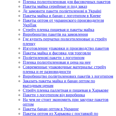
Пленка полиэтиленовая для фасовочных пакетов
Пакеты майка серийные и под заказ
Де замовити пакети поліетиленові в Україні
Пакеты майка и банан с логотипом в Киеве
Пакеты оптом от украинского производителя
УкрПак
Стрейч пленка пищевая и пакеты майка
Виробництво пакетів на замовлення
Где купить перчатки полиэтиленовые и стрейч
пленку
Изготовление упаковки и производство пакетов
Пакеты майка и фасовка для торговли
Поліетиленові пакети з логотипом
Пленка полиэтиленовая и цена на нее
Современные упаковочные материалы: стрейч
пленка и ее разновидности
Виробництво поліетиленових пакетів з логотипом
Заказать пакеты майка и банан оптом по
выгодным ценам
Стрейч пленка паллетная и пищевая в Харькове
Пакети з логотипом від виробника
На чем не стоит экономить при закупке пакетов
оптом
Пакеты банан оптом в Украине
Пакеты оптом из Харькова с поставкой по