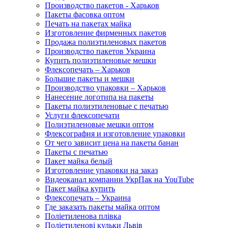
Производство пакетов - Харьков
Пакеты фасовка оптом
Печать на пакетах майка
Изготовление фирменных пакетов
Продажа полиэтиленовых пакетов
Производство пакетов Украина
Купить полиэтиленовые мешки
Флексопечать – Харьков
Большие пакеты и мешки
Производство упаковки – Харьков
Нанесение логотипа на пакеты
Пакеты полиэтиленовые с печатью
Услуги флексопечати
Полиэтиленовые мешки оптом
Флексография и изготовление упаковки
От чего зависит цена на пакеты банан
Пакеты с печатью
Пакет майка белый
Изготовление упаковки на заказ
Видеоканал компании УкрПак на YouTube
Пакет майка купить
Флексопечать – Украина
Где заказать пакеты майка оптом
Поліетиленова плівка
Поліетиленові кульки Львів