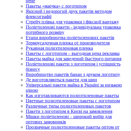
цене
Пакеты «маечка» с логотипом
Якісний і недорогий друк пакетів методом
флексографії
Стрейч плівка для упаковки і фіксації вантажу
Поліетиленові пакети - індивідуальна упаковка
потрібного розміру
Етапи виробництва поліетиленових пакетів
Термоусадочная пленка от производителя
Рукавная полиэтиленовая пленка
Пакеты с логотипом – выгодная цена рекламы
Пакеты майка для заведений быстрого питания
Поліетиленові пакети з логотипом і успішність
бізнесу
Виробництво пакетів банан з друком логотипу
Де виготовляються пакети для шин
Універсальні пакети майка в Україні за низькою
ціною
Как изготавливаются полиэтиленовые пакеты
Цветные полиэтиленовые пакеты с логотипом
Различные типы полиэтиленовых пакетов
Пакети з логотипом в Києві на замовлення
Мішки поліетиленові – широкий вибір для
оптових замовників
Прозрачные полиэтиленовые пакеты оптом от