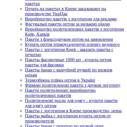
пакетах
Печать на пакетах в Киеве заказывают на
производстве УкрПак
Виробництво пакетів з логотипом для реклами
Фасувальні пакети оптом за низькою ціною
Виробництво поліетиленових пакетів з логотипом
Київ, Харків
Пакети з флексодруком оптом на замовлення
Купить оптом термоусадочную пленку недорого
Пакеты с логотипом Киев - заказать пакеты с
печатью
Пакеты фасовочные 1000 шт - купить оптом
пакеты для фасовки
Пакеты банан с вырубной ручкой по низким
ценам
Термозбіжна плівка оптом в Україні
Фірмові поліетиленові пакети з друком логотипу
Пакети поліетиленові: виробництво
поліетиленових пакетів
Поліетиленові чохли для одягу - купити пакети
для одягу оптом
Пакеты с логотипом в Киеве производство, цены
Пакеты майка с логотипом купить оптом от
производителя
Пакеты банан с печатью по низкой цене