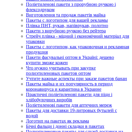
Поліетиленові пакети з прорубною ручкою і
флексодруком
Виготовлення та продаж пакетів майка
Пакеты с логотипом для вашей рекламы
Плівка ПНТ, рукав, напіврукав, полотно
Пакети з вирубною ручкою без рейтера
Стрейч плівка - міцний і економічний матеріал для
упаковки
Пакеты с логотипом, как упаковочная и рекламная
продукция
Пакети фасувальні оптом в Україні: дешево
купити зможе кожен
Что нужно учитывать при закупке
полиэтиленовых пакетов оптом
Учтите важные аспекты при заказе пакетов банан
Пакеты майка и их популярность в период
коронавируса и карантина в Украине
Практичні поліетиленові пакети для піци і
хлібобулочних виробів
Поліетиленові пакети для аптечних мереж
Пакеты для доставки 19-литровых бутылей с
водой
Логотип на пакетах як реклама
Бічні фальци і донні складки в пакетах
Полиэтиленовые пакеты для служб доставки на