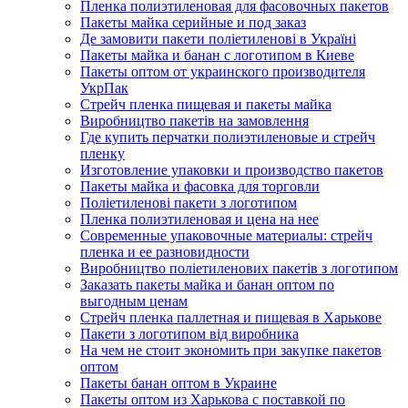
Пленка полиэтиленовая для фасовочных пакетов
Пакеты майка серийные и под заказ
Де замовити пакети поліетиленові в Україні
Пакеты майка и банан с логотипом в Киеве
Пакеты оптом от украинского производителя
УкрПак
Стрейч пленка пищевая и пакеты майка
Виробництво пакетів на замовлення
Где купить перчатки полиэтиленовые и стрейч
пленку
Изготовление упаковки и производство пакетов
Пакеты майка и фасовка для торговли
Поліетиленові пакети з логотипом
Пленка полиэтиленовая и цена на нее
Современные упаковочные материалы: стрейч
пленка и ее разновидности
Виробництво поліетиленових пакетів з логотипом
Заказать пакеты майка и банан оптом по
выгодным ценам
Стрейч пленка паллетная и пищевая в Харькове
Пакети з логотипом від виробника
На чем не стоит экономить при закупке пакетов
оптом
Пакеты банан оптом в Украине
Пакеты оптом из Харькова с поставкой по