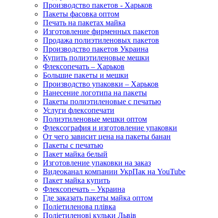
Производство пакетов - Харьков
Пакеты фасовка оптом
Печать на пакетах майка
Изготовление фирменных пакетов
Продажа полиэтиленовых пакетов
Производство пакетов Украина
Купить полиэтиленовые мешки
Флексопечать – Харьков
Большие пакеты и мешки
Производство упаковки – Харьков
Нанесение логотипа на пакеты
Пакеты полиэтиленовые с печатью
Услуги флексопечати
Полиэтиленовые мешки оптом
Флексография и изготовление упаковки
От чего зависит цена на пакеты банан
Пакеты с печатью
Пакет майка белый
Изготовление упаковки на заказ
Видеоканал компании УкрПак на YouTube
Пакет майка купить
Флексопечать – Украина
Где заказать пакеты майка оптом
Поліетиленова плівка
Поліетиленові кульки Львів