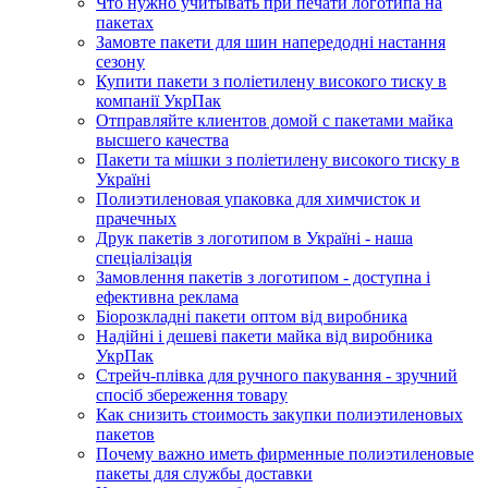
Что нужно учитывать при печати логотипа на
пакетах
Замовте пакети для шин напередодні настання
сезону
Купити пакети з поліетилену високого тиску в
компанії УкрПак
Отправляйте клиентов домой с пакетами майка
высшего качества
Пакети та мішки з поліетилену високого тиску в
Україні
Полиэтиленовая упаковка для химчисток и
прачечных
Друк пакетів з логотипом в Україні - наша
спеціалізація
Замовлення пакетів з логотипом - доступна і
ефективна реклама
Біорозкладні пакети оптом від виробника
Надійні і дешеві пакети майка від виробника
УкрПак
Стрейч-плівка для ручного пакування - зручний
спосіб збереження товару
Как снизить стоимость закупки полиэтиленовых
пакетов
Почему важно иметь фирменные полиэтиленовые
пакеты для службы доставки