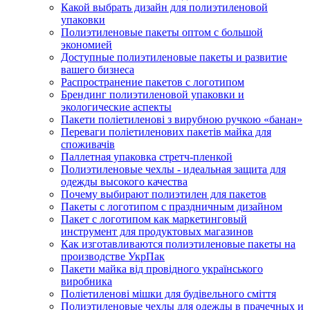
Какой выбрать дизайн для полиэтиленовой
упаковки
Полиэтиленовые пакеты оптом с большой
экономией
Доступные полиэтиленовые пакеты и развитие
вашего бизнеса
Распространение пакетов с логотипом
Брендинг полиэтиленовой упаковки и
экологические аспекты
Пакети поліетиленові з вирубною ручкою «банан»
Переваги поліетиленових пакетів майка для
споживачів
Паллетная упаковка стретч-пленкой
Полиэтиленовые чехлы - идеальная защита для
одежды высокого качества
Почему выбирают полиэтилен для пакетов
Пакеты с логотипом с праздничным дизайном
Пакет с логотипом как маркетинговый
инструмент для продуктовых магазинов
Как изготавливаются полиэтиленовые пакеты на
производстве УкрПак
Пакети майка від провідного українського
виробника
Поліетиленові мішки для будівельного сміття
Полиэтиленовые чехлы для одежды в прачечных и