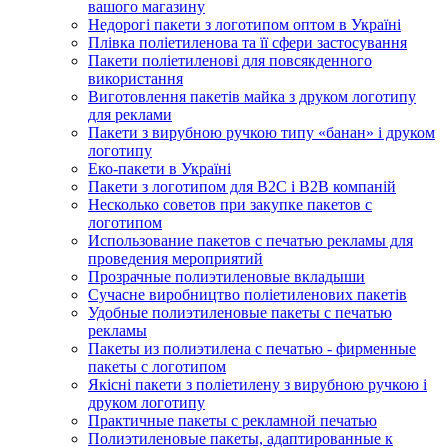
вашого магазину
Недорогі пакети з логотипом оптом в Україні
Плівка поліетиленова та її сфери застосування
Пакети поліетиленові для повсякденного
використання
Виготовлення пакетів майка з друком логотипу
для реклами
Пакети з вирубною ручкою типу «банан» і друком
логотипу
Еко-пакети в Україні
Пакети з логотипом для B2C і B2B компаній
Несколько советов при закупке пакетов с
логотипом
Использование пакетов с печатью рекламы для
проведения мероприятий
Прозрачные полиэтиленовые вкладыши
Сучасне виробництво поліетиленових пакетів
Удобные полиэтиленовые пакеты с печатью
рекламы
Пакеты из полиэтилена с печатью - фирменные
пакеты с логотипом
Якісні пакети з поліетилену з вирубною ручкою і
друком логотипу
Практичные пакеты с рекламной печатью
Полиэтиленовые пакеты, адаптированные к