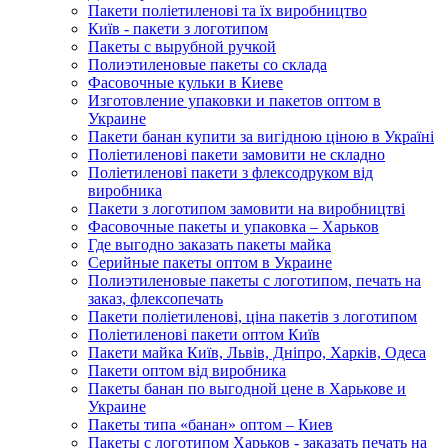
Пакети поліетиленові та їх виробництво
Київ - пакети з логотипом
Пакеты с вырубной ручкой
Полиэтиленовые пакеты со склада
Фасовочные кульки в Киеве
Изготовление упаковки и пакетов оптом в
Украине
Пакети банан купити за вигідною ціною в Україні
Поліетиленові пакети замовити не складно
Поліетиленові пакети з флексодруком від
виробника
Пакети з логотипом замовити на виробництві
Фасовочные пакеты и упаковка – Харьков
Где выгодно заказать пакеты майка
Серийные пакеты оптом в Украине
Полиэтиленовые пакеты с логотипом, печать на
заказ, флексопечать
Пакети поліетиленові, ціна пакетів з логотипом
Поліетиленові пакети оптом Київ
Пакети майка Київ, Львів, Дніпро, Харків, Одеса
Пакети оптом від виробника
Пакеты банан по выгодной цене в Харькове и
Украине
Пакеты типа «банан» оптом – Киев
Пакеты с логотипом Харьков - заказать печать на