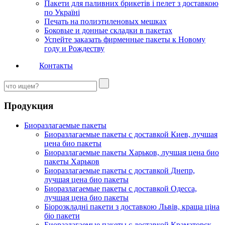
Пакети для паливних брикетів і пелет з доставкою
по Україні
Печать на полиэтиленовых мешках
Боковые и донные складки в пакетах
Успейте заказать фирменные пакеты к Новому
году и Рождеству
Контакты
Продукция
Биоразлагаемые пакеты
Биоразлагаемые пакеты с доставкой Киев, лучшая
цена био пакеты
Биоразлагаемые пакеты Харьков, лучшая цена био
пакеты Харьков
Биоразлагаемые пакеты с доставкой Днепр,
лучшая цена био пакеты
Биоразлагаемые пакеты с доставкой Одесса,
лучшая цена био пакеты
Біорозкладні пакети з доставкою Львів, краща ціна
біо пакети
Биоразлагаемые пакеты с доставкой Краматорск,