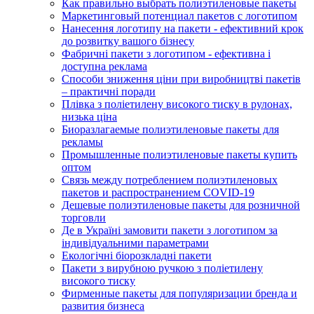
Как правильно выбрать полиэтиленовые пакеты
Маркетинговый потенциал пакетов с логотипом
Нанесення логотипу на пакети - ефективний крок
до розвитку вашого бізнесу
Фабричні пакети з логотипом - ефективна і
доступна реклама
Способи зниження ціни при виробництві пакетів
– практичні поради
Плівка з поліетилену високого тиску в рулонах,
низька ціна
Биоразлагаемые полиэтиленовые пакеты для
рекламы
Промышленные полиэтиленовые пакеты купить
оптом
Связь между потреблением полиэтиленовых
пакетов и распространением COVID-19
Дешевые полиэтиленовые пакеты для розничной
торговли
Де в Україні замовити пакети з логотипом за
індивідуальними параметрами
Екологічні біорозкладні пакети
Пакети з вирубною ручкою з поліетилену
високого тиску
Фирменные пакеты для популяризации бренда и
развития бизнеса