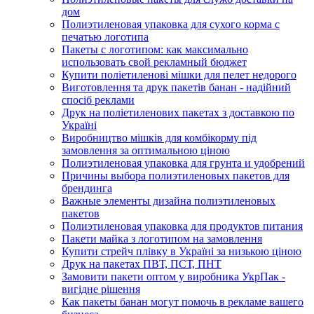
дом
Полиэтиленовая упаковка для сухого корма с
печатью логотипа
Пакеты с логотипом: как максимально
использовать свой рекламный бюджет
Купити поліетиленові мішки для пелет недорого
Виготовлення та друк пакетів банан - надійний
спосіб реклами
Друк на поліетиленових пакетах з доставкою по
Україні
Виробництво мішків для комбікорму під
замовлення за оптимальною ціною
Полиэтиленовая упаковка для грунта и удобрений
Причины выбора полиэтиленовых пакетов для
брендинга
Важные элементы дизайна полиэтиленовых
пакетов
Полиэтиленовая упаковка для продуктов питания
Пакети майка з логотипом на замовлення
Купити стрейч плівку в Україні за низькою ціною
Друк на пакетах ПВТ, ПСТ, ПНТ
Замовити пакети оптом у виробника УкрПак -
вигідне рішення
Как пакеты банан могут помочь в рекламе вашего