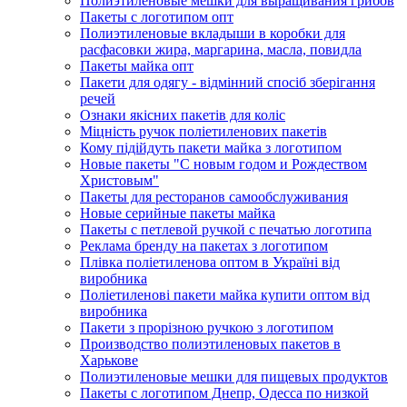
Полиэтиленовые мешки для выращивания грибов
Пакеты с логотипом опт
Полиэтиленовые вкладыши в коробки для
расфасовки жира, маргарина, масла, повидла
Пакеты майка опт
Пакети для одягу - відмінний спосіб зберігання
речей
Ознаки якісних пакетів для коліс
Міцність ручок поліетиленових пакетів
Кому підійдуть пакети майка з логотипом
Новые пакеты "С новым годом и Рождеством
Христовым"
Пакеты для ресторанов самообслуживания
Новые серийные пакеты майка
Пакеты с петлевой ручкой с печатью логотипа
Реклама бренду на пакетах з логотипом
Плівка поліетиленова оптом в Україні від
виробника
Поліетиленові пакети майка купити оптом від
виробника
Пакети з прорізною ручкою з логотипом
Производство полиэтиленовых пакетов в
Харькове
Полиэтиленовые мешки для пищевых продуктов
Пакеты с логотипом Днепр, Одесса по низкой