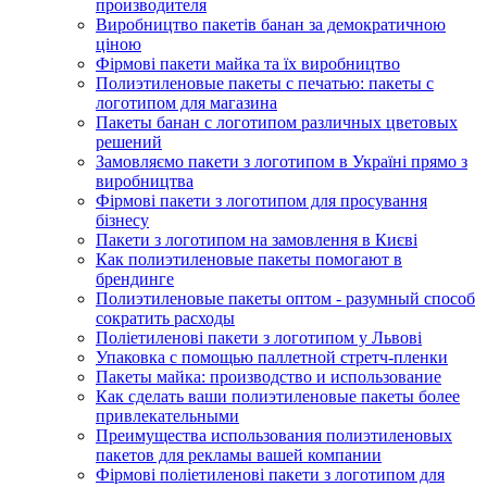
производителя
Виробництво пакетів банан за демократичною
ціною
Фірмові пакети майка та їх виробництво
Полиэтиленовые пакеты с печатью: пакеты с
логотипом для магазина
Пакеты банан с логотипом различных цветовых
решений
Замовляємо пакети з логотипом в Україні прямо з
виробництва
Фірмові пакети з логотипом для просування
бізнесу
Пакети з логотипом на замовлення в Києві
Как полиэтиленовые пакеты помогают в
брендинге
Полиэтиленовые пакеты оптом - разумный способ
сократить расходы
Поліетиленові пакети з логотипом у Львові
Упаковка с помощью паллетной стретч-пленки
Пакеты майка: производство и использование
Как сделать ваши полиэтиленовые пакеты более
привлекательными
Преимущества использования полиэтиленовых
пакетов для рекламы вашей компании
Фірмові поліетиленові пакети з логотипом для