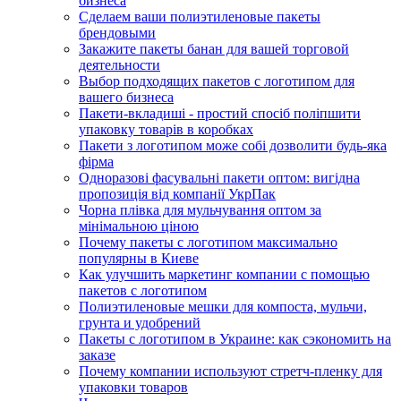
бизнеса
Сделаем ваши полиэтиленовые пакеты
брендовыми
Закажите пакеты банан для вашей торговой
деятельности
Выбор подходящих пакетов с логотипом для
вашего бизнеса
Пакети-вкладиші - простий спосіб поліпшити
упаковку товарів в коробках
Пакети з логотипом може собі дозволити будь-яка
фірма
Одноразові фасувальні пакети оптом: вигідна
пропозиція від компанії УкрПак
Чорна плівка для мульчування оптом за
мінімальною ціною
Почему пакеты с логотипом максимально
популярны в Киеве
Как улучшить маркетинг компании с помощью
пакетов с логотипом
Полиэтиленовые мешки для компоста, мульчи,
грунта и удобрений
Пакеты с логотипом в Украине: как сэкономить на
заказе
Почему компании используют стретч-пленку для
упаковки товаров