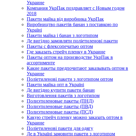
Украине
Компания УкрПак поздравляет с Новым годом
2018
Пакети майка від виробника УкрПак
Виробництво пакетів банан з поставкою по
Україні
Пакети майка і банан з логотипом
Де вигідно замовляти поліетиленові пакети
Пакеты с флексопечатью оптом
Где заказать стрейч пленку в Украине
Пакеты оптом на производстве УкрПак в
ассортименте
Какие пакеты предпочитают заказывать оптом в
Украине
Поліетиленові пакети з логотипом оптом
Пакети майка опт в Україні
Де вигідно купити пакети банан
Виготовлення пакетів з логотипом
Полиэтиленовые пакеты (ПНД)
Полиэтиленовые пакеты (ПВД)
Полиэтиленовые пакеты (ПСД)
Какую стрейч пленку можно заказать оптом в
Украине
Поліетиленові пакети для одягу
Де в Україні замовити пакети з логотипом