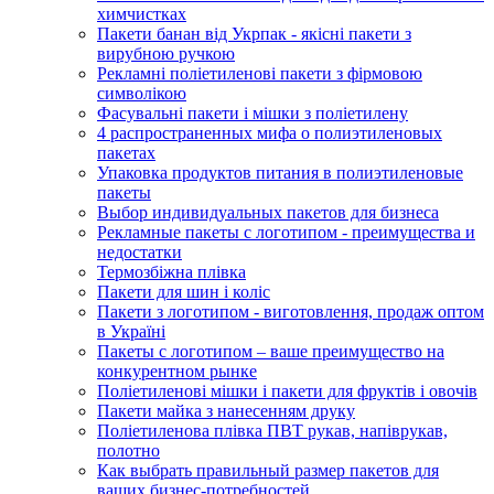
химчистках
Пакети банан від Укрпак - якісні пакети з
вирубною ручкою
Рекламні поліетиленові пакети з фірмовою
символікою
Фасувальні пакети і мішки з поліетилену
4 распространенных мифа о полиэтиленовых
пакетах
Упаковка продуктов питания в полиэтиленовые
пакеты
Выбор индивидуальных пакетов для бизнеса
Рекламные пакеты с логотипом - преимущества и
недостатки
Термозбіжна плівка
Пакети для шин і коліс
Пакети з логотипом - виготовлення, продаж оптом
в Україні
Пакеты с логотипом – ваше преимущество на
конкурентном рынке
Поліетиленові мішки і пакети для фруктів і овочів
Пакети майка з нанесенням друку
Поліетиленова плівка ПВТ рукав, напіврукав,
полотно
Как выбрать правильный размер пакетов для
ваших бизнес-потребностей