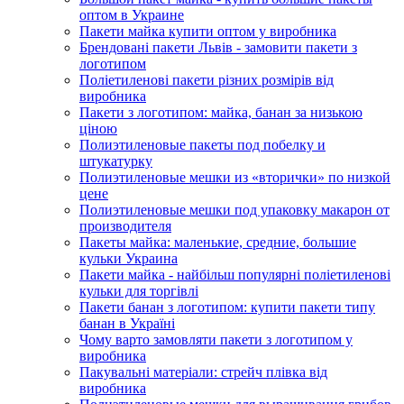
оптом в Украине
Пакети майка купити оптом у виробника
Брендовані пакети Львів - замовити пакети з
логотипом
Поліетиленові пакети різних розмірів від
виробника
Пакети з логотипом: майка, банан за низькою
ціною
Полиэтиленовые пакеты под побелку и
штукатурку
Полиэтиленовые мешки из «вторички» по низкой
цене
Полиэтиленовые мешки под упаковку макарон от
производителя
Пакеты майка: маленькие, средние, большие
кульки Украина
Пакети майка - найбільш популярні поліетиленові
кульки для торгівлі
Пакети банан з логотипом: купити пакети типу
банан в Україні
Чому варто замовляти пакети з логотипом у
виробника
Пакувальні матеріали: стрейч плівка від
виробника