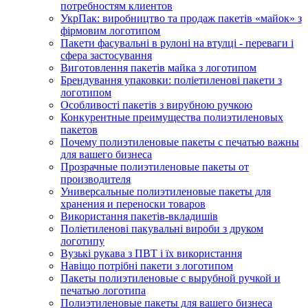
потребностям клиентов
УкрПак: виробництво та продаж пакетів «майок» з
фірмовим логотипом
Пакети фасувальні в рулоні на втулці - переваги і
сфера застосування
Виготовлення пакетів майка з логотипом
Брендування упаковки: поліетиленові пакети з
логотипом
Особливості пакетів з вирубною ручкою
Конкурентные преимущества полиэтиленовых
пакетов
Почему полиэтиленовые пакеты с печатью важны
для вашего бизнеса
Прозрачные полиэтиленовые пакеты от
производителя
Универсальные полиэтиленовые пакеты для
хранения и переноски товаров
Використання пакетів-вкладишів
Поліетиленові пакувальні вироби з друком
логотипу
Вузькі рукава з ПВТ і їх використання
Навіщо потрібні пакети з логотипом
Пакеты полиэтиленовые с вырубной ручкой и
печатью логотипа
Полиэтиленовые пакеты для вашего бизнеса