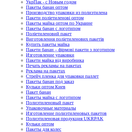
УкрПак - с Новым годом
Пакеты банан оптом
Производство упаковки из полиэтилена
Пакети поліетиленові оптом
Пакеты майка оптом по Украине
Пакеты банан с логотипом
Поліетиленовий пакет
Виготовлення поліетиленових пакетів
Купить пакеты майка
Пакети банан – фірмові пакети з логотипом
Изготовление упаковки
Пакети майка від виробника
Печать рекламы на пакетах
Реклама на пакетах
Стрейч пленка для упаковки паллет
Пакеты банан под заказ
Кульки оптом Киев
Пакет банан
Пакеты майка с логотипом
Полиэтиленовый пакет
Упаковочные материалы
Изготовление полиэтиленовых пакетов
Полиэтиленовая продукция UKRPAK
Кульки оптом
Пакеты для колес