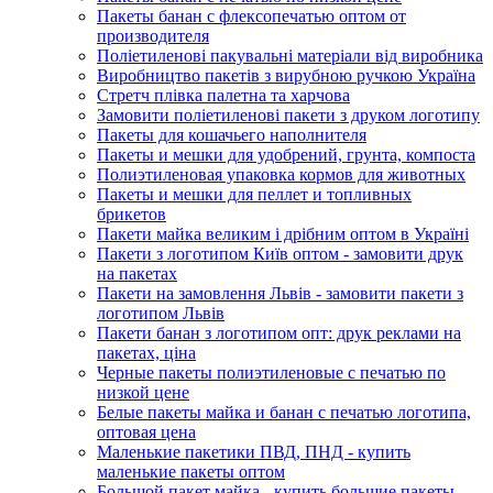
Пакеты банан с флексопечатью оптом от
производителя
Поліетиленові пакувальні матеріали від виробника
Виробництво пакетів з вирубною ручкою Україна
Стретч плівка палетна та харчова
Замовити поліетиленові пакети з друком логотипу
Пакеты для кошачьего наполнителя
Пакеты и мешки для удобрений, грунта, компоста
Полиэтиленовая упаковка кормов для животных
Пакеты и мешки для пеллет и топливных
брикетов
Пакети майка великим і дрібним оптом в Україні
Пакети з логотипом Київ оптом - замовити друк
на пакетах
Пакети на замовлення Львів - замовити пакети з
логотипом Львів
Пакети банан з логотипом опт: друк реклами на
пакетах, ціна
Черные пакеты полиэтиленовые с печатью по
низкой цене
Белые пакеты майка и банан с печатью логотипа,
оптовая цена
Маленькие пакетики ПВД, ПНД - купить
маленькие пакеты оптом
Большой пакет майка - купить большие пакеты