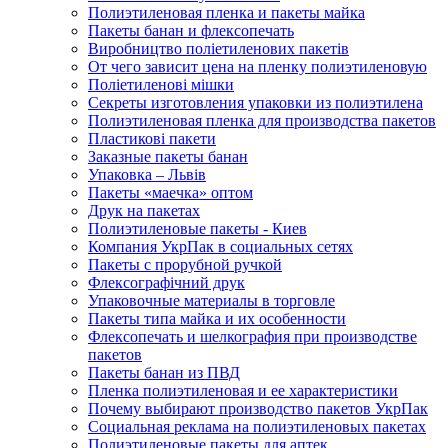
Полиэтиленовая пленка и пакеты майка
Пакеты банан и флексопечать
Виробництво поліетиленових пакетів
От чего зависит цена на пленку полиэтиленовую
Поліетиленові мішки
Секреты изготовления упаковки из полиэтилена
Полиэтиленовая пленка для производства пакетов
Пластикові пакети
Заказные пакеты банан
Упаковка – Львів
Пакеты «маечка» оптом
Друк на пакетах
Полиэтиленовые пакеты - Киев
Компания УкрПак в социальных сетях
Пакеты с прорубной ручкой
Флексографічний друк
Упаковочные материалы в торговле
Пакеты типа майка и их особенности
Флексопечать и шелкография при производстве
пакетов
Пакеты банан из ПВД
Пленка полиэтиленовая и ее характеристики
Почему выбирают производство пакетов УкрПак
Социальная реклама на полиэтиленовых пакетах
Полиэтиленовые пакеты для аптек