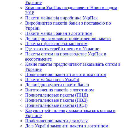
Украине
Компания УкрПак поздравляет с Новым годом
2018
Пакети майка від виробника УкрПак
Виробництво пакетів банан з поставкою по
Україні
Пакети майка і банан з логотипом
Де вигідно замовляти поліетиленові пакети
Пакеты с флексопечатью оптом
Где заказать стрейч пленку в Украине
Пакеты оптом на производстве УкрПак в
ассортименте
Какие пакеты предпочитают заказывать оптом в
Украине
Поліетиленові пакети з логотипом оптом
Пакети майка опт в Україні
Де вигідно купити пакети банан
Виготовлення пакетів з логотипом
Полиэтиленовые пакеты (ПНД)
Полиэтиленовые пакеты (ПВД)
Полиэтиленовые пакеты (ПСД)
Какую стрейч пленку можно заказать оптом в
Украине
Поліетиленові пакети для одягу
Де в Україні замовити пакети з логотипом