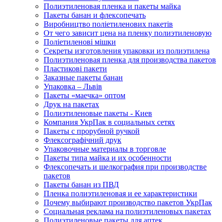
Полиэтиленовая пленка и пакеты майка
Пакеты банан и флексопечать
Виробництво поліетиленових пакетів
От чего зависит цена на пленку полиэтиленовую
Поліетиленові мішки
Секреты изготовления упаковки из полиэтилена
Полиэтиленовая пленка для производства пакетов
Пластикові пакети
Заказные пакеты банан
Упаковка – Львів
Пакеты «маечка» оптом
Друк на пакетах
Полиэтиленовые пакеты - Киев
Компания УкрПак в социальных сетях
Пакеты с прорубной ручкой
Флексографічний друк
Упаковочные материалы в торговле
Пакеты типа майка и их особенности
Флексопечать и шелкография при производстве
пакетов
Пакеты банан из ПВД
Пленка полиэтиленовая и ее характеристики
Почему выбирают производство пакетов УкрПак
Социальная реклама на полиэтиленовых пакетах
Полиэтиленовые пакеты для аптек