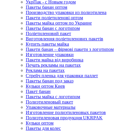
УкрПак - с Новым годом
Пакеты банан оптом
Производство упаковки из полиэтилена
Пакети поліетиленові оптом
Пакеты майка оптом по Украине
Пакеты банан с логотипом
Поліетиленовий пакет
Виготовлення поліетиленових пакетів
Купить пакеты майка
Пакети банан – фірмові пакети з логотипом
Изготовление упаковки
Пакети майка від виробника
Печать рекламы на пакетах
Реклама на пакетах
Стрейч пленка для упаковки паллет
Пакеты банан под заказ
Кульки оптом Киев
Пакет банан
Пакеты майка с логотипом
Полиэтиленовый пакет
Упаковочные материалы
Изготовление полиэтиленовых пакетов
Полиэтиленовая продукция UKRPAK
Кульки оптом
Пакеты для колес