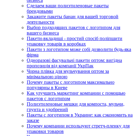
бизнеса
Сделаем ваши полиэтиленовые пакеты
брендовыми
Закажите пакеты банан для вашей торговой
деятельности
Выбор подходящих пакетов с логотипом для
вашего бизнеса
Пакети-вкладиші - простий спосіб поліпшити
упаковку товарів в коробках
Пакети з логотипом може собі дозволити будь-яка
фірма
Одноразові фасувальні пакети оптом: вигідна
пропозиція від компанії УкрПак
Чорна плівка для мульчування оптом за
мінімальною ціною
Почему пакеты с логотипом максимально
популярны в Киеве
Как улучшить маркетинг компании с помощью
пакетов с логотипом
Полиэтиленовые мешки для компоста, мульчи,
грунта и удобрений
Пакеты с логотипом в Украине: как сэкономить на
заказе
Почему компании используют стретч-пленку для
упаковки товаров