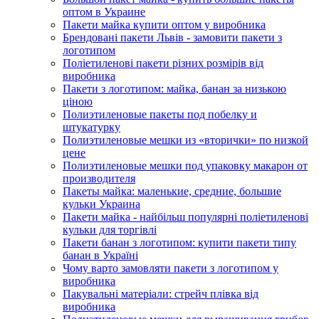
оптом в Украине
Пакети майка купити оптом у виробника
Брендовані пакети Львів - замовити пакети з
логотипом
Поліетиленові пакети різних розмірів від
виробника
Пакети з логотипом: майка, банан за низькою
ціною
Полиэтиленовые пакеты под побелку и
штукатурку
Полиэтиленовые мешки из «вторички» по низкой
цене
Полиэтиленовые мешки под упаковку макарон от
производителя
Пакеты майка: маленькие, средние, большие
кульки Украина
Пакети майка - найбільш популярні поліетиленові
кульки для торгівлі
Пакети банан з логотипом: купити пакети типу
банан в Україні
Чому варто замовляти пакети з логотипом у
виробника
Пакувальні матеріали: стрейч плівка від
виробника