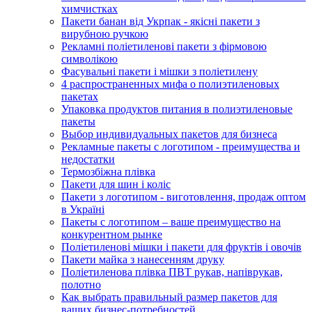
химчистках
Пакети банан від Укрпак - якісні пакети з
вирубною ручкою
Рекламні поліетиленові пакети з фірмовою
символікою
Фасувальні пакети і мішки з поліетилену
4 распространенных мифа о полиэтиленовых
пакетах
Упаковка продуктов питания в полиэтиленовые
пакеты
Выбор индивидуальных пакетов для бизнеса
Рекламные пакеты с логотипом - преимущества и
недостатки
Термозбіжна плівка
Пакети для шин і коліс
Пакети з логотипом - виготовлення, продаж оптом
в Україні
Пакеты с логотипом – ваше преимущество на
конкурентном рынке
Поліетиленові мішки і пакети для фруктів і овочів
Пакети майка з нанесенням друку
Поліетиленова плівка ПВТ рукав, напіврукав,
полотно
Как выбрать правильный размер пакетов для
ваших бизнес-потребностей