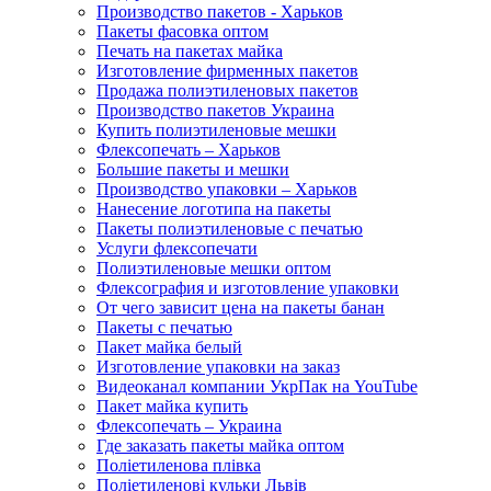
Производство пакетов - Харьков
Пакеты фасовка оптом
Печать на пакетах майка
Изготовление фирменных пакетов
Продажа полиэтиленовых пакетов
Производство пакетов Украина
Купить полиэтиленовые мешки
Флексопечать – Харьков
Большие пакеты и мешки
Производство упаковки – Харьков
Нанесение логотипа на пакеты
Пакеты полиэтиленовые с печатью
Услуги флексопечати
Полиэтиленовые мешки оптом
Флексография и изготовление упаковки
От чего зависит цена на пакеты банан
Пакеты с печатью
Пакет майка белый
Изготовление упаковки на заказ
Видеоканал компании УкрПак на YouTube
Пакет майка купить
Флексопечать – Украина
Где заказать пакеты майка оптом
Поліетиленова плівка
Поліетиленові кульки Львів