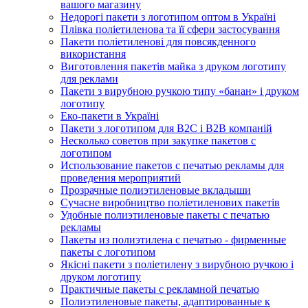
вашого магазину
Недорогі пакети з логотипом оптом в Україні
Плівка поліетиленова та її сфери застосування
Пакети поліетиленові для повсякденного
використання
Виготовлення пакетів майка з друком логотипу
для реклами
Пакети з вирубною ручкою типу «банан» і друком
логотипу
Еко-пакети в Україні
Пакети з логотипом для B2C і B2B компаній
Несколько советов при закупке пакетов с
логотипом
Использование пакетов с печатью рекламы для
проведения мероприятий
Прозрачные полиэтиленовые вкладыши
Сучасне виробництво поліетиленових пакетів
Удобные полиэтиленовые пакеты с печатью
рекламы
Пакеты из полиэтилена с печатью - фирменные
пакеты с логотипом
Якісні пакети з поліетилену з вирубною ручкою і
друком логотипу
Практичные пакеты с рекламной печатью
Полиэтиленовые пакеты, адаптированные к