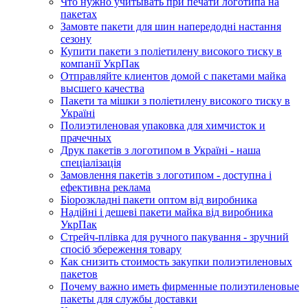
Что нужно учитывать при печати логотипа на
пакетах
Замовте пакети для шин напередодні настання
сезону
Купити пакети з поліетилену високого тиску в
компанії УкрПак
Отправляйте клиентов домой с пакетами майка
высшего качества
Пакети та мішки з поліетилену високого тиску в
Україні
Полиэтиленовая упаковка для химчисток и
прачечных
Друк пакетів з логотипом в Україні - наша
спеціалізація
Замовлення пакетів з логотипом - доступна і
ефективна реклама
Біорозкладні пакети оптом від виробника
Надійні і дешеві пакети майка від виробника
УкрПак
Стрейч-плівка для ручного пакування - зручний
спосіб збереження товару
Как снизить стоимость закупки полиэтиленовых
пакетов
Почему важно иметь фирменные полиэтиленовые
пакеты для службы доставки