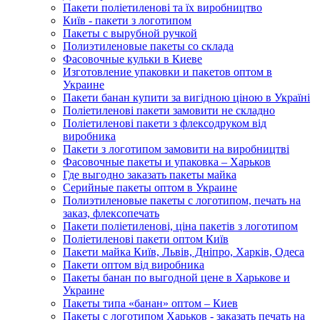
Пакети поліетиленові та їх виробництво
Київ - пакети з логотипом
Пакеты с вырубной ручкой
Полиэтиленовые пакеты со склада
Фасовочные кульки в Киеве
Изготовление упаковки и пакетов оптом в
Украине
Пакети банан купити за вигідною ціною в Україні
Поліетиленові пакети замовити не складно
Поліетиленові пакети з флексодруком від
виробника
Пакети з логотипом замовити на виробництві
Фасовочные пакеты и упаковка – Харьков
Где выгодно заказать пакеты майка
Серийные пакеты оптом в Украине
Полиэтиленовые пакеты с логотипом, печать на
заказ, флексопечать
Пакети поліетиленові, ціна пакетів з логотипом
Поліетиленові пакети оптом Київ
Пакети майка Київ, Львів, Дніпро, Харків, Одеса
Пакети оптом від виробника
Пакеты банан по выгодной цене в Харькове и
Украине
Пакеты типа «банан» оптом – Киев
Пакеты с логотипом Харьков - заказать печать на