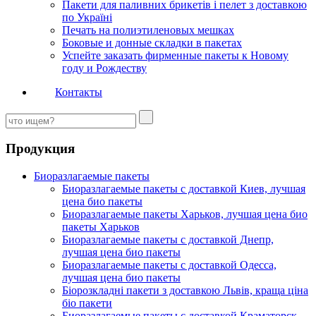
Пакети для паливних брикетів і пелет з доставкою
по Україні
Печать на полиэтиленовых мешках
Боковые и донные складки в пакетах
Успейте заказать фирменные пакеты к Новому
году и Рождеству
Контакты
Продукция
Биоразлагаемые пакеты
Биоразлагаемые пакеты с доставкой Киев, лучшая
цена био пакеты
Биоразлагаемые пакеты Харьков, лучшая цена био
пакеты Харьков
Биоразлагаемые пакеты с доставкой Днепр,
лучшая цена био пакеты
Биоразлагаемые пакеты с доставкой Одесса,
лучшая цена био пакеты
Біорозкладні пакети з доставкою Львів, краща ціна
біо пакети
Биоразлагаемые пакеты с доставкой Краматорск,