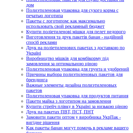
дом
Полиэтиленовая упаковка для сухого корма с
печатью логотипа
Пакеты с логотипом: как максимально
использовать свой рекламный бюджет
Купити поліетиленові мішки для пелет недорого
Виготовлення та друк пакетів банан - надійний
спосіб реклами
Друк на поліетиленових пакетах з доставкою по
Україні
Виробництво мішків для комбікорму під
замовлення за оптимальною ціною
Полиэтиленовая упаковка для грунта и удобрений
Причины выбора полиэтиленовых пакетов для
брендинга
Важные элементы дизайна полиэтиленовых
пакетов
Полиэтиленовая упаковка для продуктов питания
Пакети майка з логотипом на замовлення
Купити стрейч плівку в Україні за низькою ціною
Друк на пакетах ПВТ, ПСТ, ПНТ
Замовити пакети оптом у виробника УкрПак -
вигідне рішення
Как пакеты банан могут помочь в рекламе вашего