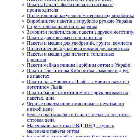
Пакеты банан с флексопечатью оптом от
производителя
Поліетиленові пакувальні матеріали від виробника
Виробництво пакетів з вирубною ручкою Україна
Стретч плівка палетна та харчова
Замовити поліетиленові пакети з друком логотипу
Пакеты для кошачьего наполнителя
Пакеты и мешки для удобрений, грунта, компоста
Полиэтиленовая упаковка кормов для животных
Пакеты и мешки для пеллет и топливных
брикетов
Пакети майка великим і дрібним оптом в Україні
Пакети з логотипом Київ оптом - замовити друк
на пакетах
Пакети на замовлення Львів - замовити пакети з
логотипом Львів
Пакети банан з логотипом опт: друк реклами на
пакетах, ціна
Черные пакеты полиэтиленовые с печатью по
низкой цене
Белые пакеты майка и банан с печатью логотипа,
оптовая цена
Маленькие пакетики ПВД, ПНД - купить
маленькие пакеты оптом
Большой пакет майка - купить большие пакеты