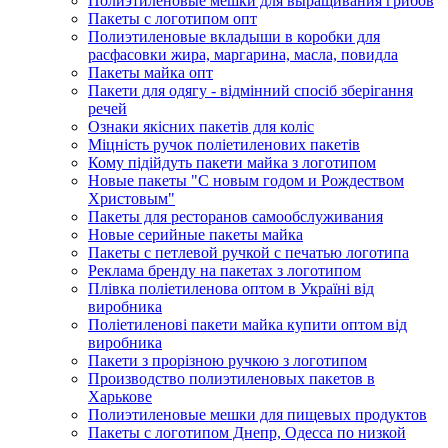
Полиэтиленовые мешки для выращивания грибов
Пакеты с логотипом опт
Полиэтиленовые вкладыши в коробки для
расфасовки жира, маргарина, масла, повидла
Пакеты майка опт
Пакети для одягу - відмінний спосіб зберігання
речей
Ознаки якісних пакетів для коліс
Міцність ручок поліетиленових пакетів
Кому підійдуть пакети майка з логотипом
Новые пакеты "С новым годом и Рождеством
Христовым"
Пакеты для ресторанов самообслуживания
Новые серийные пакеты майка
Пакеты с петлевой ручкой с печатью логотипа
Реклама бренду на пакетах з логотипом
Плівка поліетиленова оптом в Україні від
виробника
Поліетиленові пакети майка купити оптом від
виробника
Пакети з прорізною ручкою з логотипом
Производство полиэтиленовых пакетов в
Харькове
Полиэтиленовые мешки для пищевых продуктов
Пакеты с логотипом Днепр, Одесса по низкой