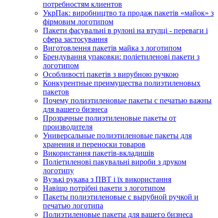
потребностям клиентов
УкрПак: виробництво та продаж пакетів «майок» з
фірмовим логотипом
Пакети фасувальні в рулоні на втулці - переваги і
сфера застосування
Виготовлення пакетів майка з логотипом
Брендування упаковки: поліетиленові пакети з
логотипом
Особливості пакетів з вирубною ручкою
Конкурентные преимущества полиэтиленовых
пакетов
Почему полиэтиленовые пакеты с печатью важны
для вашего бизнеса
Прозрачные полиэтиленовые пакеты от
производителя
Универсальные полиэтиленовые пакеты для
хранения и переноски товаров
Використання пакетів-вкладишів
Поліетиленові пакувальні вироби з друком
логотипу
Вузькі рукава з ПВТ і їх використання
Навіщо потрібні пакети з логотипом
Пакеты полиэтиленовые с вырубной ручкой и
печатью логотипа
Полиэтиленовые пакеты для вашего бизнеса