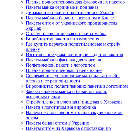
Пленка полиэтиленовая для фасовочных пакетов
Пакеты майка серийные и под заказ
Де замовити пакети поліетиленові в Україні
Пакеты майка и банан с логотипом в Киеве
Пакеты оптом от украинского производителя
УкрПак
Стрейч пленка пищевая и пакеты майка
Виробництво пакетів на замовлення
Где купить перчатки полиэтиленовые и стрейч
пленку
Изготовление упаковки и производство пакетов
Пакеты майка и фасовка для торговли
Поліетиленові пакети з логотипом
Пленка полиэтиленовая и цена на нее
Современные упаковочные материалы: стрейч
пленка и ее разновидности
Виробництво поліетиленових пакетів з логотипом
Заказать пакеты майка и банан оптом по
выгодным ценам
Стрейч пленка паллетная и пищевая в Харькове
Пакети з логотипом від виробника
На чем не стоит экономить при закупке пакетов
оптом
Пакеты банан оптом в Украине
Пакеты оптом из Харькова с поставкой по