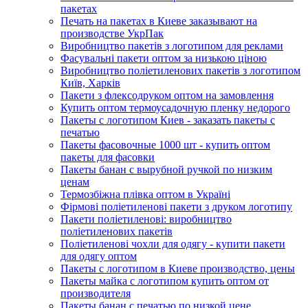
пакетах
Печать на пакетах в Киеве заказывают на
производстве УкрПак
Виробництво пакетів з логотипом для реклами
Фасувальні пакети оптом за низькою ціною
Виробництво поліетиленових пакетів з логотипом
Київ, Харків
Пакети з флексодруком оптом на замовлення
Купить оптом термоусадочную пленку недорого
Пакеты с логотипом Киев - заказать пакеты с
печатью
Пакеты фасовочные 1000 шт - купить оптом
пакеты для фасовки
Пакеты банан с вырубной ручкой по низким
ценам
Термозбіжна плівка оптом в Україні
Фірмові поліетиленові пакети з друком логотипу
Пакети поліетиленові: виробництво
поліетиленових пакетів
Поліетиленові чохли для одягу - купити пакети
для одягу оптом
Пакеты с логотипом в Киеве производство, цены
Пакеты майка с логотипом купить оптом от
производителя
Пакеты банан с печатью по низкой цене