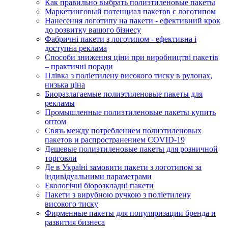
Как правильно выбрать полиэтиленовые пакеты
Маркетинговый потенциал пакетов с логотипом
Нанесення логотипу на пакети - ефективний крок
до розвитку вашого бізнесу
Фабричні пакети з логотипом - ефективна і
доступна реклама
Способи зниження ціни при виробництві пакетів
– практичні поради
Плівка з поліетилену високого тиску в рулонах,
низька ціна
Биоразлагаемые полиэтиленовые пакеты для
рекламы
Промышленные полиэтиленовые пакеты купить
оптом
Связь между потреблением полиэтиленовых
пакетов и распространением COVID-19
Дешевые полиэтиленовые пакеты для розничной
торговли
Де в Україні замовити пакети з логотипом за
індивідуальними параметрами
Екологічні біорозкладні пакети
Пакети з вирубною ручкою з поліетилену
високого тиску
Фирменные пакеты для популяризации бренда и
развития бизнеса