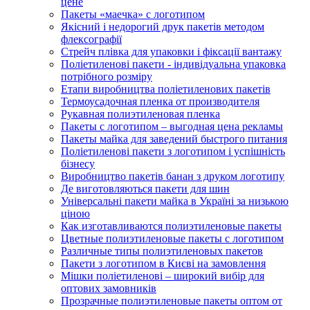
цене
Пакеты «маечка» с логотипом
Якісний і недорогий друк пакетів методом
флексографії
Стрейч плівка для упаковки і фіксації вантажу
Поліетиленові пакети - індивідуальна упаковка
потрібного розміру
Етапи виробництва поліетиленових пакетів
Термоусадочная пленка от производителя
Рукавная полиэтиленовая пленка
Пакеты с логотипом – выгодная цена рекламы
Пакеты майка для заведений быстрого питания
Поліетиленові пакети з логотипом і успішність
бізнесу
Виробництво пакетів банан з друком логотипу
Де виготовляються пакети для шин
Універсальні пакети майка в Україні за низькою
ціною
Как изготавливаются полиэтиленовые пакеты
Цветные полиэтиленовые пакеты с логотипом
Различные типы полиэтиленовых пакетов
Пакети з логотипом в Києві на замовлення
Мішки поліетиленові – широкий вибір для
оптових замовників
Прозрачные полиэтиленовые пакеты оптом от