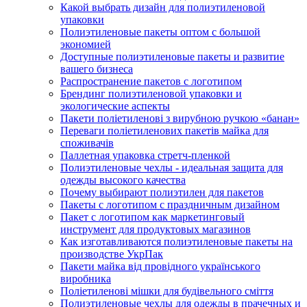
Какой выбрать дизайн для полиэтиленовой
упаковки
Полиэтиленовые пакеты оптом с большой
экономией
Доступные полиэтиленовые пакеты и развитие
вашего бизнеса
Распространение пакетов с логотипом
Брендинг полиэтиленовой упаковки и
экологические аспекты
Пакети поліетиленові з вирубною ручкою «банан»
Переваги поліетиленових пакетів майка для
споживачів
Паллетная упаковка стретч-пленкой
Полиэтиленовые чехлы - идеальная защита для
одежды высокого качества
Почему выбирают полиэтилен для пакетов
Пакеты с логотипом с праздничным дизайном
Пакет с логотипом как маркетинговый
инструмент для продуктовых магазинов
Как изготавливаются полиэтиленовые пакеты на
производстве УкрПак
Пакети майка від провідного українського
виробника
Поліетиленові мішки для будівельного сміття
Полиэтиленовые чехлы для одежды в прачечных и