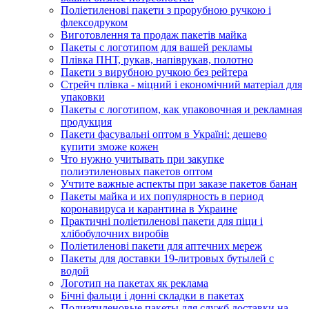
Поліетиленові пакети з прорубною ручкою і
флексодруком
Виготовлення та продаж пакетів майка
Пакеты с логотипом для вашей рекламы
Плівка ПНТ, рукав, напіврукав, полотно
Пакети з вирубною ручкою без рейтера
Стрейч плівка - міцний і економічний матеріал для
упаковки
Пакеты с логотипом, как упаковочная и рекламная
продукция
Пакети фасувальні оптом в Україні: дешево
купити зможе кожен
Что нужно учитывать при закупке
полиэтиленовых пакетов оптом
Учтите важные аспекты при заказе пакетов банан
Пакеты майка и их популярность в период
коронавируса и карантина в Украине
Практичні поліетиленові пакети для піци і
хлібобулочних виробів
Поліетиленові пакети для аптечних мереж
Пакеты для доставки 19-литровых бутылей с
водой
Логотип на пакетах як реклама
Бічні фальци і донні складки в пакетах
Полиэтиленовые пакеты для служб доставки на