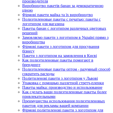
производителя
Виробництво пакетів банан за демократичною
ціною
Фірмові пакети майка та їх виробництво
Полиэтиленовые пакеты с печатью: пакеты с
логотипом для магазина
Пакеты банан с логотипом различных цветовых
решений
Замовляємо пакети з логотипом в Україні прямо з
виробництва
Фірмові пакети з логотипом для просування
бізнесу
Пакети з логотипом на замовлення в Києві
Как полиэтиленовые пакеты помогают в
брендинге
Полиэтиленовые пакеты оптом - разумный способ
сократить расходы
Поліетиленові пакети з логотипом у Львові
Упаковка с помощью паллетной стретч-пленки
Пакеты майка: производство и использование
Как сделать ваши полиэтиленовые пакеты более
привлекательными
Преимущества использования полиэтиленовых
пакетов для рекламы вашей компании
Фірмові поліетиленові пакети з логотипом для