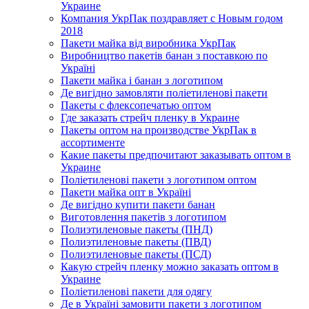
Украине
Компания УкрПак поздравляет с Новым годом
2018
Пакети майка від виробника УкрПак
Виробництво пакетів банан з поставкою по
Україні
Пакети майка і банан з логотипом
Де вигідно замовляти поліетиленові пакети
Пакеты с флексопечатью оптом
Где заказать стрейч пленку в Украине
Пакеты оптом на производстве УкрПак в
ассортименте
Какие пакеты предпочитают заказывать оптом в
Украине
Поліетиленові пакети з логотипом оптом
Пакети майка опт в Україні
Де вигідно купити пакети банан
Виготовлення пакетів з логотипом
Полиэтиленовые пакеты (ПНД)
Полиэтиленовые пакеты (ПВД)
Полиэтиленовые пакеты (ПСД)
Какую стрейч пленку можно заказать оптом в
Украине
Поліетиленові пакети для одягу
Де в Україні замовити пакети з логотипом