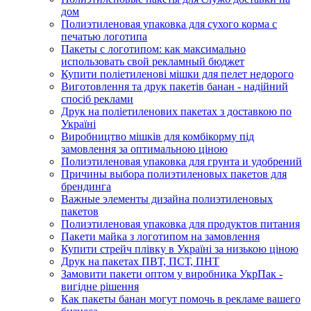
дом
Полиэтиленовая упаковка для сухого корма с
печатью логотипа
Пакеты с логотипом: как максимально
использовать свой рекламный бюджет
Купити поліетиленові мішки для пелет недорого
Виготовлення та друк пакетів банан - надійний
спосіб реклами
Друк на поліетиленових пакетах з доставкою по
Україні
Виробництво мішків для комбікорму під
замовлення за оптимальною ціною
Полиэтиленовая упаковка для грунта и удобрений
Причины выбора полиэтиленовых пакетов для
брендинга
Важные элементы дизайна полиэтиленовых
пакетов
Полиэтиленовая упаковка для продуктов питания
Пакети майка з логотипом на замовлення
Купити стрейч плівку в Україні за низькою ціною
Друк на пакетах ПВТ, ПСТ, ПНТ
Замовити пакети оптом у виробника УкрПак -
вигідне рішення
Как пакеты банан могут помочь в рекламе вашего