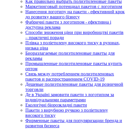
Как правильно выбрать полиэтиленовые пакеты
Маркетинговый потенциал пакетов с логотипом
Нанесення логотипу на пакети - ефективний крок
до розвитку вашого бізнесу
Фабричні пакети з логотипом - ефективна і
доступна реклама
Способи зниження ціни при виробництві пакетів
– практичні поради
Плівка з поліетилену високого тиску в рулонах,
низька ціна
Биоразлагаемые полиэтиленовые пакеты для
рекламы
Промышленные полиэтиленовые пакеты купить
оптом
Связь между потреблением полиэтиленовых
пакетов и распространением COVID-19
Дешевые полиэтиленовые пакеты для розничной
торговли
Де в Україні замовити пакети з логотипом за
індивідуальними параметрами
Екологічні біорозкладні пакети
Пакети з вирубною ручкою з поліетилену
високого тиску
Фирменные пакеты для популяризации бренда и
развития бизнеса