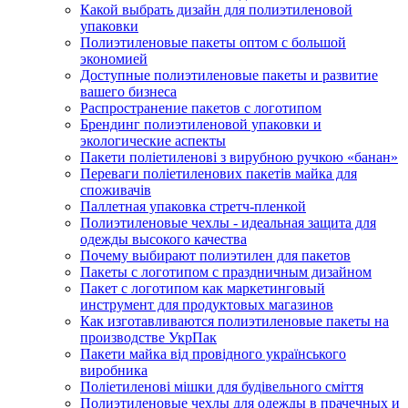
Какой выбрать дизайн для полиэтиленовой
упаковки
Полиэтиленовые пакеты оптом с большой
экономией
Доступные полиэтиленовые пакеты и развитие
вашего бизнеса
Распространение пакетов с логотипом
Брендинг полиэтиленовой упаковки и
экологические аспекты
Пакети поліетиленові з вирубною ручкою «банан»
Переваги поліетиленових пакетів майка для
споживачів
Паллетная упаковка стретч-пленкой
Полиэтиленовые чехлы - идеальная защита для
одежды высокого качества
Почему выбирают полиэтилен для пакетов
Пакеты с логотипом с праздничным дизайном
Пакет с логотипом как маркетинговый
инструмент для продуктовых магазинов
Как изготавливаются полиэтиленовые пакеты на
производстве УкрПак
Пакети майка від провідного українського
виробника
Поліетиленові мішки для будівельного сміття
Полиэтиленовые чехлы для одежды в прачечных и