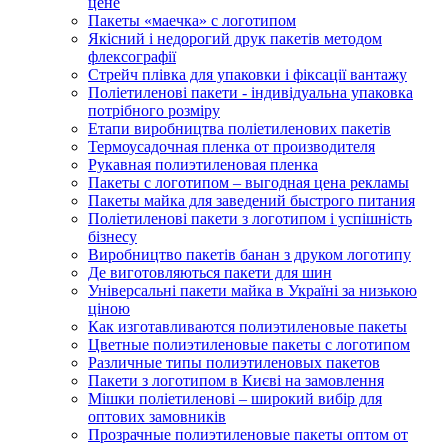
цене
Пакеты «маечка» с логотипом
Якісний і недорогий друк пакетів методом
флексографії
Стрейч плівка для упаковки і фіксації вантажу
Поліетиленові пакети - індивідуальна упаковка
потрібного розміру
Етапи виробництва поліетиленових пакетів
Термоусадочная пленка от производителя
Рукавная полиэтиленовая пленка
Пакеты с логотипом – выгодная цена рекламы
Пакеты майка для заведений быстрого питания
Поліетиленові пакети з логотипом і успішність
бізнесу
Виробництво пакетів банан з друком логотипу
Де виготовляються пакети для шин
Універсальні пакети майка в Україні за низькою
ціною
Как изготавливаются полиэтиленовые пакеты
Цветные полиэтиленовые пакеты с логотипом
Различные типы полиэтиленовых пакетов
Пакети з логотипом в Києві на замовлення
Мішки поліетиленові – широкий вибір для
оптових замовників
Прозрачные полиэтиленовые пакеты оптом от