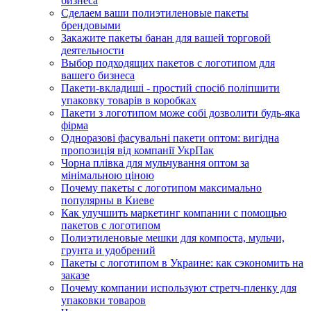
бизнеса
Сделаем ваши полиэтиленовые пакеты
брендовыми
Закажите пакеты банан для вашей торговой
деятельности
Выбор подходящих пакетов с логотипом для
вашего бизнеса
Пакети-вкладиші - простий спосіб поліпшити
упаковку товарів в коробках
Пакети з логотипом може собі дозволити будь-яка
фірма
Одноразові фасувальні пакети оптом: вигідна
пропозиція від компанії УкрПак
Чорна плівка для мульчування оптом за
мінімальною ціною
Почему пакеты с логотипом максимально
популярны в Киеве
Как улучшить маркетинг компании с помощью
пакетов с логотипом
Полиэтиленовые мешки для компоста, мульчи,
грунта и удобрений
Пакеты с логотипом в Украине: как сэкономить на
заказе
Почему компании используют стретч-пленку для
упаковки товаров