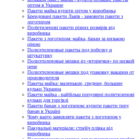
оптом в Украине
Пакети майка купити оптом у виробника
Брендовані пакети Львів - замовити пакети з
логотипом
Поліетиленові пакети різних розмірів від
виробника
Пакети з логотипом: майка, банан за низькою
ціною
Полиэтиленовые пакеты под побелку и
штукатурку
Полиэтиленовые мешки из «вторички» по низкой
цене
Полиэтиленовые мешки под упаковку макарон от
производителя
Пакеты майка: маленькие, средние, большие
кульки Украина
Пакети майка - найбільш популярні поліетиленові
кульки для торгівлі
Пакети банан з логотипом: купити пакети типу
банан в Україні
Чому варто замовляти пакети з логотипом у
виробника
Пакувальні матеріали: стрейч плівка від
виробника