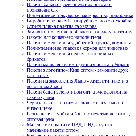
Пакеты банан с флексопечатью оптом от
производителя
Поліетиленові пакувальні матеріали від виробника
Виробництво пакетів з вирубною ручкою Україна
Стретч плівка палетна та харчова
Замовити поліетиленові пакети з друком логотипу
Пакеты для кошачьего наполнителя
Пакеты и мешки для удобрений, грунта, компоста
Полиэтиленовая упаковка кормов для животных
Пакеты и мешки для пеллет и топливных
брикетов
Пакети майка великим і дрібним оптом в Україні
Пакети з логотипом Київ оптом - замовити друк
на пакетах
Пакети на замовлення Львів - замовити пакети з
логотипом Львів
Пакети банан з логотипом опт: друк реклами на
пакетах, ціна
Черные пакеты полиэтиленовые с печатью по
низкой цене
Белые пакеты майка и банан с печатью логотипа,
оптовая цена
Маленькие пакетики ПВД, ПНД - купить
маленькие пакеты оптом
Большой пакет майка - купить большие пакеты