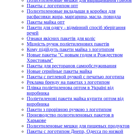
Полиэтиленовые мешки для выращивания грибов
Пакеты с логотипом опт
Полиэтиленовые вкладыши в коробки для
расфасовки жира, маргарина, масла, повидла
Пакеты майка опт
Пакети для одягу - відмінний спосіб зберігання
речей
Ознаки якісних пакетів для коліс
Міцність ручок поліетиленових пакетів
Кому підійдуть пакети майка з логотипом
Новые пакеты "С новым годом и Рождеством
Христовым"
Пакеты для ресторанов самообслуживания
Новые серийные пакеты майка
Пакеты с петлевой ручкой с печатью логотипа
Реклама бренду на пакетах з логотипом
Плівка поліетиленова оптом в Україні від
виробника
Поліетиленові пакети майка купити оптом від
виробника
Пакети з прорізною ручкою з логотипом
Производство полиэтиленовых пакетов в
Харькове
Полиэтиленовые мешки для пищевых продуктов
Пакеты с логотипом Днепр, Одесса по низкой