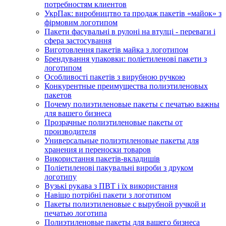
потребностям клиентов
УкрПак: виробництво та продаж пакетів «майок» з
фірмовим логотипом
Пакети фасувальні в рулоні на втулці - переваги і
сфера застосування
Виготовлення пакетів майка з логотипом
Брендування упаковки: поліетиленові пакети з
логотипом
Особливості пакетів з вирубною ручкою
Конкурентные преимущества полиэтиленовых
пакетов
Почему полиэтиленовые пакеты с печатью важны
для вашего бизнеса
Прозрачные полиэтиленовые пакеты от
производителя
Универсальные полиэтиленовые пакеты для
хранения и переноски товаров
Використання пакетів-вкладишів
Поліетиленові пакувальні вироби з друком
логотипу
Вузькі рукава з ПВТ і їх використання
Навіщо потрібні пакети з логотипом
Пакеты полиэтиленовые с вырубной ручкой и
печатью логотипа
Полиэтиленовые пакеты для вашего бизнеса