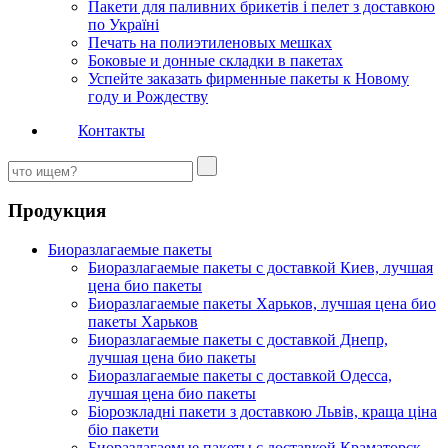
Пакети для паливних брикетів і пелет з доставкою
по Україні
Печать на полиэтиленовых мешках
Боковые и донные складки в пакетах
Успейте заказать фирменные пакеты к Новому
году и Рождеству
Контакты
Продукция
Биоразлагаемые пакеты
Биоразлагаемые пакеты с доставкой Киев, лучшая
цена био пакеты
Биоразлагаемые пакеты Харьков, лучшая цена био
пакеты Харьков
Биоразлагаемые пакеты с доставкой Днепр,
лучшая цена био пакеты
Биоразлагаемые пакеты с доставкой Одесса,
лучшая цена био пакеты
Біорозкладні пакети з доставкою Львів, краща ціна
біо пакети
Биоразлагаемые пакеты с доставкой Краматорск,