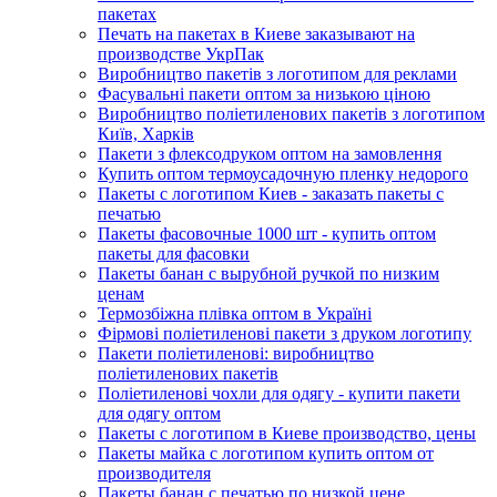
пакетах
Печать на пакетах в Киеве заказывают на
производстве УкрПак
Виробництво пакетів з логотипом для реклами
Фасувальні пакети оптом за низькою ціною
Виробництво поліетиленових пакетів з логотипом
Київ, Харків
Пакети з флексодруком оптом на замовлення
Купить оптом термоусадочную пленку недорого
Пакеты с логотипом Киев - заказать пакеты с
печатью
Пакеты фасовочные 1000 шт - купить оптом
пакеты для фасовки
Пакеты банан с вырубной ручкой по низким
ценам
Термозбіжна плівка оптом в Україні
Фірмові поліетиленові пакети з друком логотипу
Пакети поліетиленові: виробництво
поліетиленових пакетів
Поліетиленові чохли для одягу - купити пакети
для одягу оптом
Пакеты с логотипом в Киеве производство, цены
Пакеты майка с логотипом купить оптом от
производителя
Пакеты банан с печатью по низкой цене