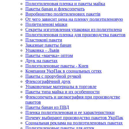
Полиэтиленовая пленка и пакеты майка
Пакеты банан и флексопечать
Виробництво поліетиленових пакетів
От чего зависит цена на пленку полиэтиленовую
Поліетиленові мішки
Секреты изготовления упаковки из полиэтилена
Полиэтиленовая пленка для производства пакетов
Пластикові пакети
Заказные пакеты банан
Упаковка – Львів
Пакеты «маечка» оптом
Друк на пакетах
Полиэтиленовые пакеты - Киев
Компания УкрПак в социальных сетях
Пакеты с прорубной ручкой
Флексографічний друк
Упаковочные материалы в торговле
Пакеты типа майка и их особенности
Флексопечать и шелкография при производстве
пакетов
Пакеты банан из ПВД
Пленка полиэтиленовая и ее характеристики
Почему выбирают производство пакетов УкрПак
Социальная реклама на полиэтиленовых пакетах
Полиэтиленовые пакеты для аптек