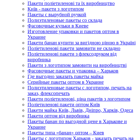
Пакети поліетиленові та їх виробництво
Київ - пакети з логотипом
Пакеты с вырубной ручкой
Полиэтиленовые пакеты со склада
Фасовочные кульки в Киеве
Изготовление упаковки и пакетов оптом в
Украине
Пакети банан купити за вигідною ціною в Україні
Поліетиленові пакети замовити не складно
Поліетиленові пакети з флексодруком від
виробника
Пакети з логотипом замовити на виробництві
Фасовочные пакеты и упаковка – Харьков
Где выгодно заказать пакеты майка
Серийные пакеты оптом в Украине
Полиэтиленовые пакеты с логотипом, печать на
заказ, флексопечать
Пакети поліетиленові, ціна пакетів з логотипом
Поліетиленові пакети оптом Київ
Пакети майка Київ, Львів, Дніпро, Харків, Одеса
Пакети оптом від виробника
Пакеты банан по выгодной цене в Харькове и
Украине
Пакеты типа «банан» оптом – Киев
Пакеты с логотипом Харьков - заказать печать на