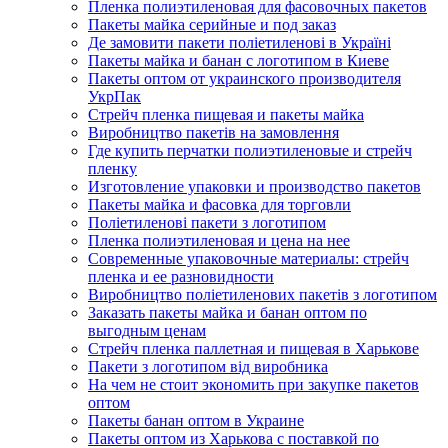
Пленка полиэтиленовая для фасовочных пакетов
Пакеты майка серийные и под заказ
Де замовити пакети поліетиленові в Україні
Пакеты майка и банан с логотипом в Киеве
Пакеты оптом от украинского производителя
УкрПак
Стрейч пленка пищевая и пакеты майка
Виробництво пакетів на замовлення
Где купить перчатки полиэтиленовые и стрейч
пленку
Изготовление упаковки и производство пакетов
Пакеты майка и фасовка для торговли
Поліетиленові пакети з логотипом
Пленка полиэтиленовая и цена на нее
Современные упаковочные материалы: стрейч
пленка и ее разновидности
Виробництво поліетиленових пакетів з логотипом
Заказать пакеты майка и банан оптом по
выгодным ценам
Стрейч пленка паллетная и пищевая в Харькове
Пакети з логотипом від виробника
На чем не стоит экономить при закупке пакетов
оптом
Пакеты банан оптом в Украине
Пакеты оптом из Харькова с поставкой по