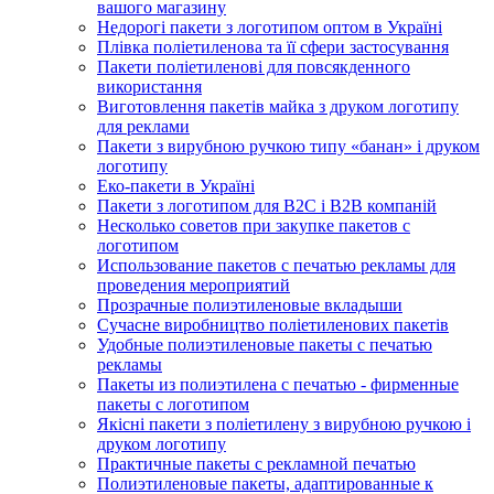
вашого магазину
Недорогі пакети з логотипом оптом в Україні
Плівка поліетиленова та її сфери застосування
Пакети поліетиленові для повсякденного
використання
Виготовлення пакетів майка з друком логотипу
для реклами
Пакети з вирубною ручкою типу «банан» і друком
логотипу
Еко-пакети в Україні
Пакети з логотипом для B2C і B2B компаній
Несколько советов при закупке пакетов с
логотипом
Использование пакетов с печатью рекламы для
проведения мероприятий
Прозрачные полиэтиленовые вкладыши
Сучасне виробництво поліетиленових пакетів
Удобные полиэтиленовые пакеты с печатью
рекламы
Пакеты из полиэтилена с печатью - фирменные
пакеты с логотипом
Якісні пакети з поліетилену з вирубною ручкою і
друком логотипу
Практичные пакеты с рекламной печатью
Полиэтиленовые пакеты, адаптированные к