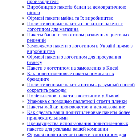
производителя
Виробництво пакетів банан за демократичною
ціною
Фірмові пакети майка та їх виробництво
Полиэтиленовые пакеты с печатью: пакеты с
логотипом для магазина
Пакеты банан с логотипом различных цветовых
решений
Замовляємо пакети з логотипом в Україні прямо з
виробництва
Фірмові пакети з логотипом для просування
бізнесу
Пакети з логотипом на замовлення в Києві
Как полиэтиленовые пакеты помогают в
брендинге
Полиэтиленовые пакеты оптом - разумный способ
сократить расходы
Поліетиленові пакети з логотипом у Львові
Упаковка с помощью паллетной стретч-пленки
Пакеты майка: производство и использование
Как сделать ваши полиэтиленовые пакеты более
привлекательными
Преимущества использования полиэтиленовых
пакетов для рекламы вашей компании
Фірмові поліетиленові пакети з логотипом для