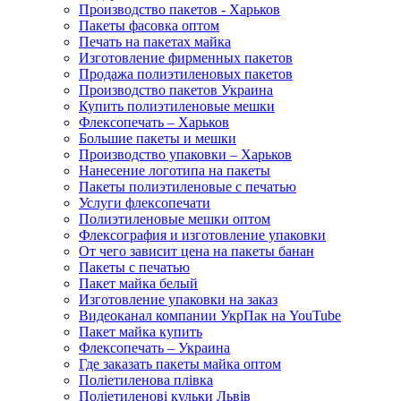
Производство пакетов - Харьков
Пакеты фасовка оптом
Печать на пакетах майка
Изготовление фирменных пакетов
Продажа полиэтиленовых пакетов
Производство пакетов Украина
Купить полиэтиленовые мешки
Флексопечать – Харьков
Большие пакеты и мешки
Производство упаковки – Харьков
Нанесение логотипа на пакеты
Пакеты полиэтиленовые с печатью
Услуги флексопечати
Полиэтиленовые мешки оптом
Флексография и изготовление упаковки
От чего зависит цена на пакеты банан
Пакеты с печатью
Пакет майка белый
Изготовление упаковки на заказ
Видеоканал компании УкрПак на YouTube
Пакет майка купить
Флексопечать – Украина
Где заказать пакеты майка оптом
Поліетиленова плівка
Поліетиленові кульки Львів