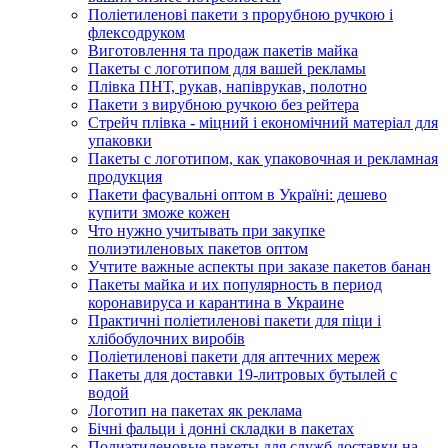
Поліетиленові пакети з прорубною ручкою і
флексодруком
Виготовлення та продаж пакетів майка
Пакеты с логотипом для вашей рекламы
Плівка ПНТ, рукав, напіврукав, полотно
Пакети з вирубною ручкою без рейтера
Стрейч плівка - міцний і економічний матеріал для
упаковки
Пакеты с логотипом, как упаковочная и рекламная
продукция
Пакети фасувальні оптом в Україні: дешево
купити зможе кожен
Что нужно учитывать при закупке
полиэтиленовых пакетов оптом
Учтите важные аспекты при заказе пакетов банан
Пакеты майка и их популярность в период
коронавируса и карантина в Украине
Практичні поліетиленові пакети для піци і
хлібобулочних виробів
Поліетиленові пакети для аптечних мереж
Пакеты для доставки 19-литровых бутылей с
водой
Логотип на пакетах як реклама
Бічні фальци і донні складки в пакетах
Полиэтиленовые пакеты для служб доставки на