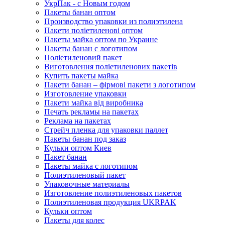
УкрПак - с Новым годом
Пакеты банан оптом
Производство упаковки из полиэтилена
Пакети поліетиленові оптом
Пакеты майка оптом по Украине
Пакеты банан с логотипом
Поліетиленовий пакет
Виготовлення поліетиленових пакетів
Купить пакеты майка
Пакети банан – фірмові пакети з логотипом
Изготовление упаковки
Пакети майка від виробника
Печать рекламы на пакетах
Реклама на пакетах
Стрейч пленка для упаковки паллет
Пакеты банан под заказ
Кульки оптом Киев
Пакет банан
Пакеты майка с логотипом
Полиэтиленовый пакет
Упаковочные материалы
Изготовление полиэтиленовых пакетов
Полиэтиленовая продукция UKRPAK
Кульки оптом
Пакеты для колес