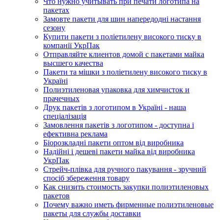
Что нужно учитывать при печати логотипа на
пакетах
Замовте пакети для шин напередодні настання
сезону
Купити пакети з поліетилену високого тиску в
компанії УкрПак
Отправляйте клиентов домой с пакетами майка
высшего качества
Пакети та мішки з поліетилену високого тиску в
Україні
Полиэтиленовая упаковка для химчисток и
прачечных
Друк пакетів з логотипом в Україні - наша
спеціалізація
Замовлення пакетів з логотипом - доступна і
ефективна реклама
Біорозкладні пакети оптом від виробника
Надійні і дешеві пакети майка від виробника
УкрПак
Стрейч-плівка для ручного пакування - зручний
спосіб збереження товару
Как снизить стоимость закупки полиэтиленовых
пакетов
Почему важно иметь фирменные полиэтиленовые
пакеты для службы доставки