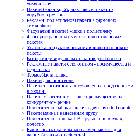
химчистках
Пакети банан від Укрпак - якісні пакети з
вирубною ручкою
Рекламні поліетиленові пакети з фірмовою
символікою
Фасувальні пакети і мішки з поліетилену
4 распространенных мифа о полиэтиленовых
пакетах
Упаковка продуктов питания в полиэтиленовые
пакеты
Выбор индивидуальных пакетов для бизнеса
Рекламные пакеты с логотипом - преимущества и
недостатки
Термозбіжна плівка
Пакети для шин і коліс
Пакети з логотипом - виготовлення, продаж оптом
в Україні
Пакеты с логотипом – ваше преимущество на
конкурентном рынке
Поліетиленові мішки і пакети для фруктів і овочів
Пакети майка з нанесенням друку
Поліетиленова плівка ПВТ рукав, напіврукав,
полотно
Как выбрать правильный размер пакетов для
ваших бизнес-потребностей