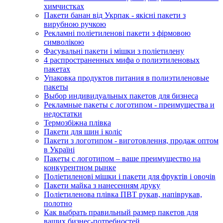
химчистках
Пакети банан від Укрпак - якісні пакети з
вирубною ручкою
Рекламні поліетиленові пакети з фірмовою
символікою
Фасувальні пакети і мішки з поліетилену
4 распространенных мифа о полиэтиленовых
пакетах
Упаковка продуктов питания в полиэтиленовые
пакеты
Выбор индивидуальных пакетов для бизнеса
Рекламные пакеты с логотипом - преимущества и
недостатки
Термозбіжна плівка
Пакети для шин і коліс
Пакети з логотипом - виготовлення, продаж оптом
в Україні
Пакеты с логотипом – ваше преимущество на
конкурентном рынке
Поліетиленові мішки і пакети для фруктів і овочів
Пакети майка з нанесенням друку
Поліетиленова плівка ПВТ рукав, напіврукав,
полотно
Как выбрать правильный размер пакетов для
ваших бизнес-потребностей