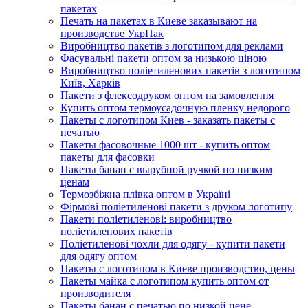
пакетах
Печать на пакетах в Киеве заказывают на
производстве УкрПак
Виробництво пакетів з логотипом для реклами
Фасувальні пакети оптом за низькою ціною
Виробництво поліетиленових пакетів з логотипом
Київ, Харків
Пакети з флексодруком оптом на замовлення
Купить оптом термоусадочную пленку недорого
Пакеты с логотипом Киев - заказать пакеты с
печатью
Пакеты фасовочные 1000 шт - купить оптом
пакеты для фасовки
Пакеты банан с вырубной ручкой по низким
ценам
Термозбіжна плівка оптом в Україні
Фірмові поліетиленові пакети з друком логотипу
Пакети поліетиленові: виробництво
поліетиленових пакетів
Поліетиленові чохли для одягу - купити пакети
для одягу оптом
Пакеты с логотипом в Киеве производство, цены
Пакеты майка с логотипом купить оптом от
производителя
Пакеты банан с печатью по низкой цене