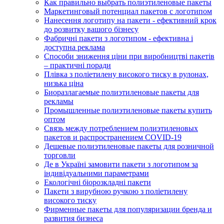
Как правильно выбрать полиэтиленовые пакеты
Маркетинговый потенциал пакетов с логотипом
Нанесення логотипу на пакети - ефективний крок
до розвитку вашого бізнесу
Фабричні пакети з логотипом - ефективна і
доступна реклама
Способи зниження ціни при виробництві пакетів
– практичні поради
Плівка з поліетилену високого тиску в рулонах,
низька ціна
Биоразлагаемые полиэтиленовые пакеты для
рекламы
Промышленные полиэтиленовые пакеты купить
оптом
Связь между потреблением полиэтиленовых
пакетов и распространением COVID-19
Дешевые полиэтиленовые пакеты для розничной
торговли
Де в Україні замовити пакети з логотипом за
індивідуальними параметрами
Екологічні біорозкладні пакети
Пакети з вирубною ручкою з поліетилену
високого тиску
Фирменные пакеты для популяризации бренда и
развития бизнеса