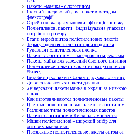
цене
Пакеты «маечка» с логотипом
Якісний і недорогий друк пакетів методом
флексографії
Стрейч плівка для упаковки і фіксації вантажу
Поліетиленові пакети - індивідуальна упаковка
потрібного розміру
Етапи виробництва поліетиленових пакетів
Термоусадочная пленка от производителя
Рукавная полиэтиленовая пленка
Пакеты с логотипом – выгодная цена рекламы
Пакеты майка для заведений быстрого питания
Поліетиленові пакети з логотипом і успішність
бізнесу
Виробництво пакетів банан з друком логотипу
Де виготовляються пакети для шин
Універсальні пакети майка в Україні за низькою
ціною
Как изготавливаются полиэтиленовые пакеты
Цветные полиэтиленовые пакеты с логотипом
Различные типы полиэтиленовых пакетов
Пакети з логотипом в Києві на замовлення
Мішки поліетиленові – широкий вибір для
оптових замовників
Прозрачные полиэтиленовые пакеты оптом от