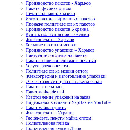
Производство пакетов - Харьков
Пакеты фасовка оптом
Печать на пакетах майка
Изготовление фирменных пакетов
Продажа полиэтиленовых пакетов
Производство пакетов Украина
Купить полиэтиленовые мешки
Флексопечать – Харьков
Большие пакеты и мешки
Производство упаковки – Харьков
Нанесение логотипа на пакеты
Пакеты полиэтиленовые с печатью
Услуги флексопечати
Полиэтиленовые мешки оптом
Флексография и изготовление упаковки
От чего зависит цена на пакеты банан
Пакеты с печатью
Пакет майка белый
Изготовление упаковки на заказ
Видеоканал компании УкрПак на YouTube
Пакет майка купить
Флексопечать – Украина
Где заказать пакеты майка оптом
Поліетиленова плівка
Поліетиленові кульки Львів