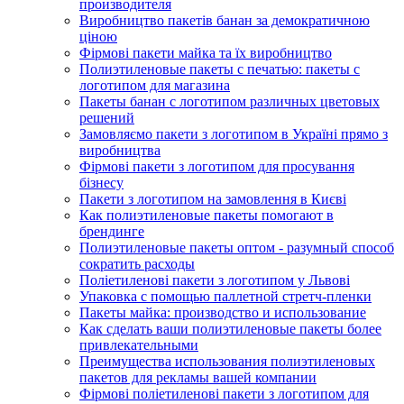
производителя
Виробництво пакетів банан за демократичною
ціною
Фірмові пакети майка та їх виробництво
Полиэтиленовые пакеты с печатью: пакеты с
логотипом для магазина
Пакеты банан с логотипом различных цветовых
решений
Замовляємо пакети з логотипом в Україні прямо з
виробництва
Фірмові пакети з логотипом для просування
бізнесу
Пакети з логотипом на замовлення в Києві
Как полиэтиленовые пакеты помогают в
брендинге
Полиэтиленовые пакеты оптом - разумный способ
сократить расходы
Поліетиленові пакети з логотипом у Львові
Упаковка с помощью паллетной стретч-пленки
Пакеты майка: производство и использование
Как сделать ваши полиэтиленовые пакеты более
привлекательными
Преимущества использования полиэтиленовых
пакетов для рекламы вашей компании
Фірмові поліетиленові пакети з логотипом для