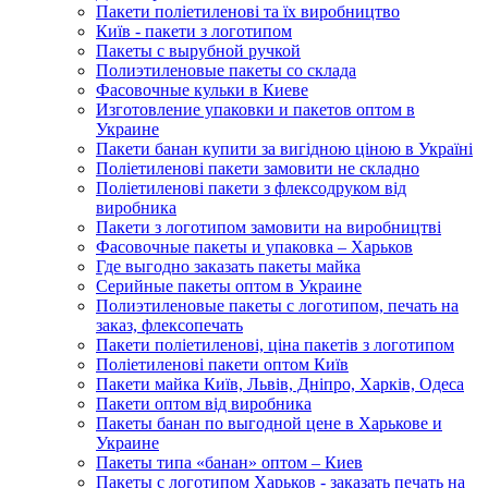
Пакети поліетиленові та їх виробництво
Київ - пакети з логотипом
Пакеты с вырубной ручкой
Полиэтиленовые пакеты со склада
Фасовочные кульки в Киеве
Изготовление упаковки и пакетов оптом в
Украине
Пакети банан купити за вигідною ціною в Україні
Поліетиленові пакети замовити не складно
Поліетиленові пакети з флексодруком від
виробника
Пакети з логотипом замовити на виробництві
Фасовочные пакеты и упаковка – Харьков
Где выгодно заказать пакеты майка
Серийные пакеты оптом в Украине
Полиэтиленовые пакеты с логотипом, печать на
заказ, флексопечать
Пакети поліетиленові, ціна пакетів з логотипом
Поліетиленові пакети оптом Київ
Пакети майка Київ, Львів, Дніпро, Харків, Одеса
Пакети оптом від виробника
Пакеты банан по выгодной цене в Харькове и
Украине
Пакеты типа «банан» оптом – Киев
Пакеты с логотипом Харьков - заказать печать на