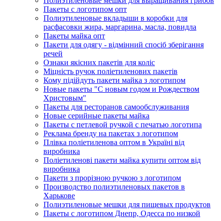
Полиэтиленовые мешки для выращивания грибов
Пакеты с логотипом опт
Полиэтиленовые вкладыши в коробки для
расфасовки жира, маргарина, масла, повидла
Пакеты майка опт
Пакети для одягу - відмінний спосіб зберігання
речей
Ознаки якісних пакетів для коліс
Міцність ручок поліетиленових пакетів
Кому підійдуть пакети майка з логотипом
Новые пакеты "С новым годом и Рождеством
Христовым"
Пакеты для ресторанов самообслуживания
Новые серийные пакеты майка
Пакеты с петлевой ручкой с печатью логотипа
Реклама бренду на пакетах з логотипом
Плівка поліетиленова оптом в Україні від
виробника
Поліетиленові пакети майка купити оптом від
виробника
Пакети з прорізною ручкою з логотипом
Производство полиэтиленовых пакетов в
Харькове
Полиэтиленовые мешки для пищевых продуктов
Пакеты с логотипом Днепр, Одесса по низкой