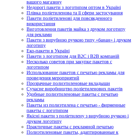
вашого магазину
Недорогі пакети з логотипом оптом в Україні
Плівка поліетиленова та її сфери застосування
Пакети поліетиленові для повсякденного
використання
Виготовлення пакетів майка з друком логотипу
для реклами
Пакети з вирубною ручкою типу «банан» і друком
логотипу
Еко-пакети в Україні
Пакети з логотипом для B2C і B2B компаній
Несколько советов при закупке пакетов с
логотипом
Использование пакетов с печатью рекламы для
проведения мероприятий
Прозрачные полиэтиленовые вкладыши
Сучасне виробництво поліетиленових пакетів
Удобные полиэтиленовые пакеты с печатью
рекламы
Пакеты из полиэтилена с печатью - фирменные
пакеты с логотипом
Якісні пакети з поліетилену з вирубною ручкою і
друком логотипу
Практичные пакеты с рекламной печатью
Полиэтиленовые пакеты, адаптированные к