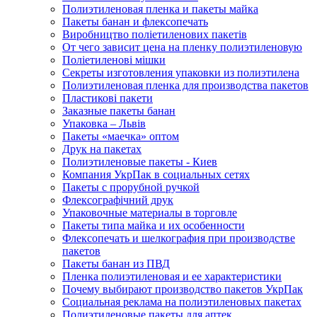
Полиэтиленовая пленка и пакеты майка
Пакеты банан и флексопечать
Виробництво поліетиленових пакетів
От чего зависит цена на пленку полиэтиленовую
Поліетиленові мішки
Секреты изготовления упаковки из полиэтилена
Полиэтиленовая пленка для производства пакетов
Пластикові пакети
Заказные пакеты банан
Упаковка – Львів
Пакеты «маечка» оптом
Друк на пакетах
Полиэтиленовые пакеты - Киев
Компания УкрПак в социальных сетях
Пакеты с прорубной ручкой
Флексографічний друк
Упаковочные материалы в торговле
Пакеты типа майка и их особенности
Флексопечать и шелкография при производстве
пакетов
Пакеты банан из ПВД
Пленка полиэтиленовая и ее характеристики
Почему выбирают производство пакетов УкрПак
Социальная реклама на полиэтиленовых пакетах
Полиэтиленовые пакеты для аптек