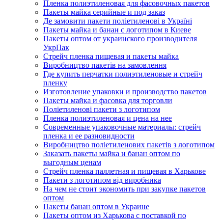
Пленка полиэтиленовая для фасовочных пакетов
Пакеты майка серийные и под заказ
Де замовити пакети поліетиленові в Україні
Пакеты майка и банан с логотипом в Киеве
Пакеты оптом от украинского производителя
УкрПак
Стрейч пленка пищевая и пакеты майка
Виробництво пакетів на замовлення
Где купить перчатки полиэтиленовые и стрейч
пленку
Изготовление упаковки и производство пакетов
Пакеты майка и фасовка для торговли
Поліетиленові пакети з логотипом
Пленка полиэтиленовая и цена на нее
Современные упаковочные материалы: стрейч
пленка и ее разновидности
Виробництво поліетиленових пакетів з логотипом
Заказать пакеты майка и банан оптом по
выгодным ценам
Стрейч пленка паллетная и пищевая в Харькове
Пакети з логотипом від виробника
На чем не стоит экономить при закупке пакетов
оптом
Пакеты банан оптом в Украине
Пакеты оптом из Харькова с поставкой по