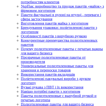
потребностям клиентов
УкрПак: виробництво та продаж пакетів «майок» з
фірмовим логотипом
Пакети фасувальні в рулоні на втулці - переваги і
сфера застосування
Виготовлення пакетів майка з логотипом
Брендування упаковки: поліетиленові пакети з
логотипом
Особливості пакетів з вирубною ручкою
Конкурентные преимущества полиэтиленовых
пакетов
Почему полиэтиленовые пакеты с печатью важны
для вашего бизнеса
Прозрачные полиэтиленовые пакеты от
производителя
Универсальные полиэтиленовые пакеты для
хранения и переноски товаров
Використання пакетів-вкладишів
Поліетиленові пакувальні вироби з друком
логотипу
Вузькі рукава з ПВТ і їх використання
Навіщо потрібні пакети з логотипом
Пакеты полиэтиленовые с вырубной ручкой и
печатью логотипа
Полиэтиленовые пакеты для вашего бизнеса