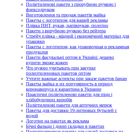
Поліетиленові пакети з прорубною ручкою і
флексодруком
Виготовлення та продаж пакетів майка
Пакеты с логотипом для вашей рекламы
Плівка ПНТ, рукав, напіврукав, полотно
Пакети з вирубною ручкою без рейтера
Стрейч плівка - міцний і економічний матеріал для
упаковки
Пакеты с логотипом, как упаковочная и рекламная
продукция
Пакети фасувальні оптом в Україні: дешево
купити зможе кожен
Что нужно учитывать при закупке
полиэтиленовых пакетов оптом
Учтите важные аспекты при заказе пакетов банан
Пакеты майка и их популярность в период
коронавируса и карантина в Украине
Практичні поліетиленові пакети для піци і
хлібобулочних виробів
Поліетиленові пакети для аптечних мереж
Пакеты для доставки 19-литровых бутылей с
водой
Логотип на пакетах як реклама
Бічні фальци і донні складки в пакетах
Полиэтиленовые пакеты для служб доставки на