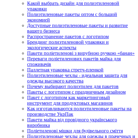
Какой выбрать дизайн для полиэтиленовой
упаковки
Полиэтиленовые пакеты оптом с большой
экономией
Доступные полиэтиленовые пакеты и развитие
вашего бизнеса
Распространение пакетов с логотипом
Брендинг полиэтиленовой упаковки и
экологические аспекты
Пакети поліетиленові з вирубною ручкою «банан»
Переваги поліетиленових пакетів майка для
споживачів
Паллетная упаковка стретч-пленкой
Полиэтиленовые чехлы - идеальная защита для
одежды высокого качества
Почему выбирают полиэтилен для пакетов
Пакеты с логотипом с праздничным дизайном
Пакет с логотипом как маркетинговый
инструмент для продуктовых магазинов
Как изготавливаются полиэтиленовые пакеты на
производстве УкрПак
Пакети майка від провідного українського
виробника
Поліетиленові мішки для будівельного сміття
Полиэтиленовые чехлы для одежды в прачечных и