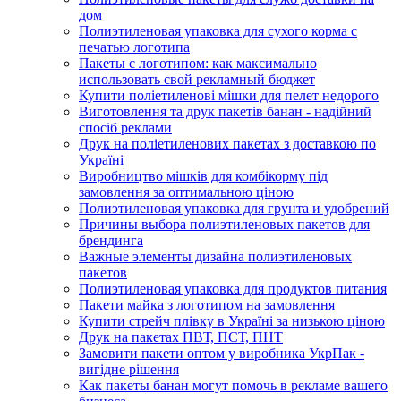
дом
Полиэтиленовая упаковка для сухого корма с
печатью логотипа
Пакеты с логотипом: как максимально
использовать свой рекламный бюджет
Купити поліетиленові мішки для пелет недорого
Виготовлення та друк пакетів банан - надійний
спосіб реклами
Друк на поліетиленових пакетах з доставкою по
Україні
Виробництво мішків для комбікорму під
замовлення за оптимальною ціною
Полиэтиленовая упаковка для грунта и удобрений
Причины выбора полиэтиленовых пакетов для
брендинга
Важные элементы дизайна полиэтиленовых
пакетов
Полиэтиленовая упаковка для продуктов питания
Пакети майка з логотипом на замовлення
Купити стрейч плівку в Україні за низькою ціною
Друк на пакетах ПВТ, ПСТ, ПНТ
Замовити пакети оптом у виробника УкрПак -
вигідне рішення
Как пакеты банан могут помочь в рекламе вашего