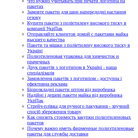
Что нужно учитывать при печати логотипа на
пакетах
Замовте пакети для шин напередодні настання
сезону
Купити пакети з поліетилену високого тиску в
компанії УкрПак
Отправляйте клиентов домой с пакетами майка
высшего качества
Пакети та мішки з поліетилену високого тиску в
Україні
Полиэтиленовая упаковка для химчисток и
прачечных
Друк пакетів з логотипом в Україні - наша
спеціалізація
Замовлення пакетів з логотипом - доступна і
ефективна реклама
Біорозкладні пакети оптом від виробника
Надійні і дешеві пакети майка від виробника
УкрПак
Стрейч-плівка для ручного пакування - зручний
спосіб збереження товару
Как снизить стоимость закупки полиэтиленовых
пакетов
Почему важно иметь фирменные полиэтиленовые
пакеты для службы доставки