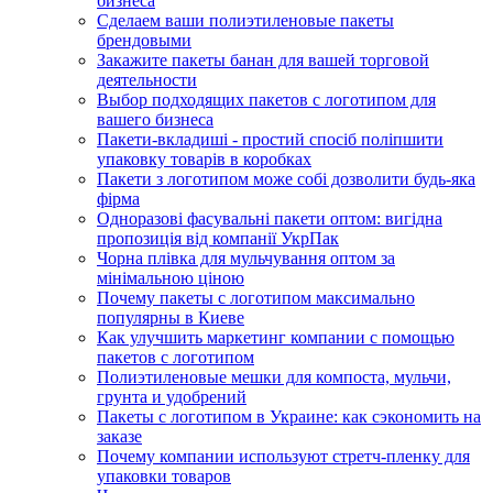
бизнеса
Сделаем ваши полиэтиленовые пакеты
брендовыми
Закажите пакеты банан для вашей торговой
деятельности
Выбор подходящих пакетов с логотипом для
вашего бизнеса
Пакети-вкладиші - простий спосіб поліпшити
упаковку товарів в коробках
Пакети з логотипом може собі дозволити будь-яка
фірма
Одноразові фасувальні пакети оптом: вигідна
пропозиція від компанії УкрПак
Чорна плівка для мульчування оптом за
мінімальною ціною
Почему пакеты с логотипом максимально
популярны в Киеве
Как улучшить маркетинг компании с помощью
пакетов с логотипом
Полиэтиленовые мешки для компоста, мульчи,
грунта и удобрений
Пакеты с логотипом в Украине: как сэкономить на
заказе
Почему компании используют стретч-пленку для
упаковки товаров