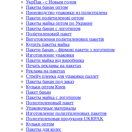
УкрПак - с Новым годом
Пакеты банан оптом
Производство упаковки из полиэтилена
Пакети поліетиленові оптом
Пакеты майка оптом по Украине
Пакеты банан с логотипом
Поліетиленовий пакет
Виготовлення поліетиленових пакетів
Купить пакеты майка
Пакети банан – фірмові пакети з логотипом
Изготовление упаковки
Пакети майка від виробника
Печать рекламы на пакетах
Реклама на пакетах
Стрейч пленка для упаковки паллет
Пакеты банан под заказ
Кульки оптом Киев
Пакет банан
Пакеты майка с логотипом
Полиэтиленовый пакет
Упаковочные материалы
Изготовление полиэтиленовых пакетов
Полиэтиленовая продукция UKRPAK
Кульки оптом
Пакеты для колес