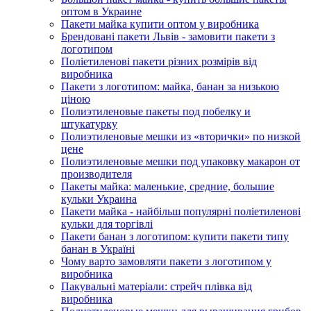
оптом в Украине
Пакети майка купити оптом у виробника
Брендовані пакети Львів - замовити пакети з
логотипом
Поліетиленові пакети різних розмірів від
виробника
Пакети з логотипом: майка, банан за низькою
ціною
Полиэтиленовые пакеты под побелку и
штукатурку
Полиэтиленовые мешки из «вторички» по низкой
цене
Полиэтиленовые мешки под упаковку макарон от
производителя
Пакеты майка: маленькие, средние, большие
кульки Украина
Пакети майка - найбільш популярні поліетиленові
кульки для торгівлі
Пакети банан з логотипом: купити пакети типу
банан в Україні
Чому варто замовляти пакети з логотипом у
виробника
Пакувальні матеріали: стрейч плівка від
виробника