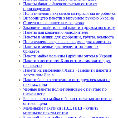
Пакеты банан с флексопечатью оптом от
производителя
Поліетиленові пакувальні матеріали від виробника
Виробництво пакетів з вирубною ручкою Україна
Стретч плівка палетна та харчова
Замовити поліетиленові пакети з друком логотипу
Пакеты для кошачьего наполнителя
Пакеты и мешки для удобрений, грунта, компоста
Полиэтиленовая упаковка кормов для животных
Пакеты и мешки для пеллет и топливных
брикетов
Пакети майка великим і дрібним оптом в Україні
Пакети з логотипом Київ оптом - замовити друк
на пакетах
Пакети на замовлення Львів - замовити пакети з
логотипом Львів
Пакети банан з логотипом опт: друк реклами на
пакетах, ціна
Черные пакеты полиэтиленовые с печатью по
низкой цене
Белые пакеты майка и банан с печатью логотипа,
оптовая цена
Маленькие пакетики ПВД, ПНД - купить
маленькие пакеты оптом
Большой пакет майка - купить большие пакеты