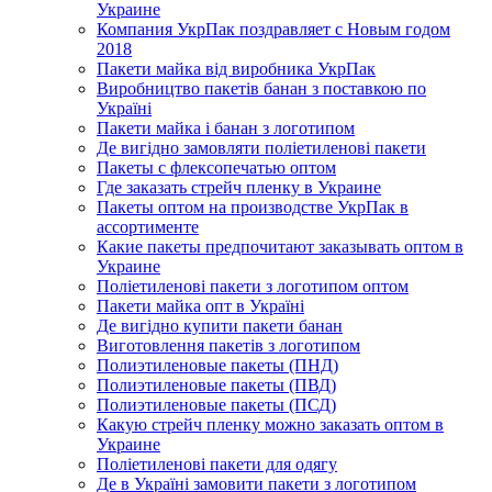
Украине
Компания УкрПак поздравляет с Новым годом
2018
Пакети майка від виробника УкрПак
Виробництво пакетів банан з поставкою по
Україні
Пакети майка і банан з логотипом
Де вигідно замовляти поліетиленові пакети
Пакеты с флексопечатью оптом
Где заказать стрейч пленку в Украине
Пакеты оптом на производстве УкрПак в
ассортименте
Какие пакеты предпочитают заказывать оптом в
Украине
Поліетиленові пакети з логотипом оптом
Пакети майка опт в Україні
Де вигідно купити пакети банан
Виготовлення пакетів з логотипом
Полиэтиленовые пакеты (ПНД)
Полиэтиленовые пакеты (ПВД)
Полиэтиленовые пакеты (ПСД)
Какую стрейч пленку можно заказать оптом в
Украине
Поліетиленові пакети для одягу
Де в Україні замовити пакети з логотипом