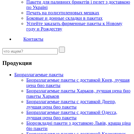
Пакети для паливних брикетів і пелет з доставкою
по Україні
Печать на полиэтиленовых мешках
Боковые и донные складки в пакетах
Успейте заказать фирменные пакеты к Новому
году и Рождеству
Контакты
Продукция
Биоразлагаемые пакеты
Биоразлагаемые пакеты с доставкой Киев, лучшая
цена био пакеты
Биоразлагаемые пакеты Харьков, лучшая цена био
пакеты Харьков
Биоразлагаемые пакеты с доставкой Днепр,
лучшая цена био пакеты
Биоразлагаемые пакеты с доставкой Одесса,
лучшая цена био пакеты
Біорозкладні пакети з доставкою Львів, краща ціна
біо пакети
Биоразлагаемые пакеты с доставкой Краматорск,