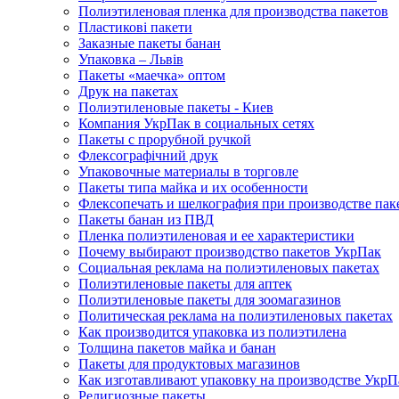
Полиэтиленовая пленка для производства пакетов
Пластикові пакети
Заказные пакеты банан
Упаковка – Львів
Пакеты «маечка» оптом
Друк на пакетах
Полиэтиленовые пакеты - Киев
Компания УкрПак в социальных сетях
Пакеты с прорубной ручкой
Флексографічний друк
Упаковочные материалы в торговле
Пакеты типа майка и их особенности
Флексопечать и шелкография при производстве пак
Пакеты банан из ПВД
Пленка полиэтиленовая и ее характеристики
Почему выбирают производство пакетов УкрПак
Социальная реклама на полиэтиленовых пакетах
Полиэтиленовые пакеты для аптек
Полиэтиленовые пакеты для зоомагазинов
Политическая реклама на полиэтиленовых пакетах
Как производится упаковка из полиэтилена
Толщина пакетов майка и банан
Пакеты для продуктовых магазинов
Как изготавливают упаковку на производстве УкрП
Религиозные пакеты