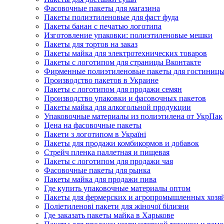
Фасовочные пакеты для магазина
Пакеты полиэтиленовые для фаст фуда
Пакеты банан с печатью логотипа
Изготовление упаковки: полиэтиленовые мешки
Пакеты для тортов на заказ
Пакеты майка для электротехнических товаров
Пакеты с логотипом для страницы Вконтакте
Фирменные полиэтиленовые пакеты для гостиниц
Производство пакетов в Украине
Пакеты с логотипом для продажи семян
Производство упаковки и фасовочных пакетов
Пакеты майка для алкогольной продукции
Упаковочные материалы из полиэтилена от УкрПак
Цена на фасовочные пакеты
Пакети з логотипом в Україні
Пакеты для продажи комбикормов и добавок
Стрейч пленка паллетная и пищевая
Пакеты с логотипом для продажи чая
Фасовочные пакеты для рынка
Пакеты майка для продажи пива
Где купить упаковочные материалы оптом
Пакеты для фермерских и агропромышленных хозя
Поліетиленові пакети для жіночої білизни
Где заказать пакеты майка в Харькове