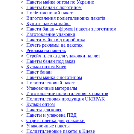
Пакеты майка оптом по Украине
Пакеты банан с логотипом
Поліетиленовий пакет
Виготовлення поліетиленових пакетів
Купить пакеты майка
Пакети банан – фірмові пакети з логотипом
Изготовление упаковки
Пакети майка від виробника
Печать рекламы на пакетах
Реклама на пакетах
Стрейч пленка для упаковки паллет
Пакеты банан под заказ
Кульки оптом Киев
Пакет банан
Пакеты майка с логотипом
Полиэтиленовый пакет
Упаковочные материалы
Изготовление полиэтиленовых пакетов
Полиэтиленовая продукция UKRPAK
Кульки оптом
Пакеты для колес
Пакеты и упаковка ПВД
Стретч пленка для упаковки
Упаковочные пакеты
Полиэтиленовые пакеты в Киеве