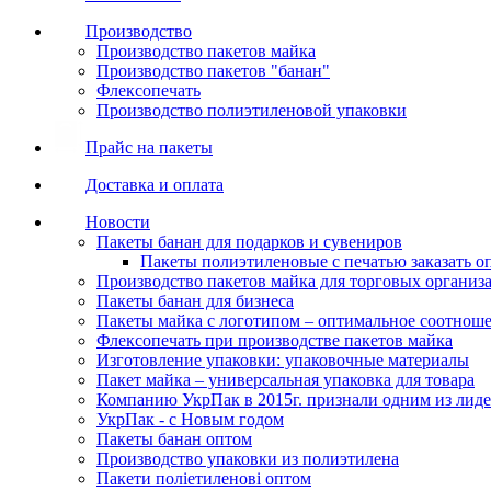
Производство
Производство пакетов майка
Производство пакетов "банан"
Флексопечать
Производство полиэтиленовой упаковки
Прайс на пакеты
Доставка и оплата
Новости
Пакеты банан для подарков и сувениров
Пакеты полиэтиленовые с печатью заказать о
Производство пакетов майка для торговых организ
Пакеты банан для бизнеса
Пакеты майка с логотипом – оптимальное соотноше
Флексопечать при производстве пакетов майка
Изготовление упаковки: упаковочные материалы
Пакет майка – универсальная упаковка для товара
Компанию УкрПак в 2015г. признали одним из лид
УкрПак - с Новым годом
Пакеты банан оптом
Производство упаковки из полиэтилена
Пакети поліетиленові оптом