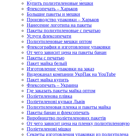
Купить полиэтиленовые мешки
Флексопечать – Харьков
Большие пакеты и мешки
Производство упаковки – Харьков
Нанесение логотипа на пакеты
Пакеты полиэтиленовые с печатью
Услуги флексопечати
Полиэтиленовые мешки оптом
Флексография и изготовление упаковки
От чего зависит цена на пакеты банан
Пакеты с печатью
Пакет майка белый
Изготовление упаковки на заказ
Видеоканал компании УкрПак на YouTube
Пакет майка купить
Флексопечать – Украина
Где заказать пакеты майка оптом
Поліетиленова плівка
Поліетиленові кульки Львів
Полиэтиленовая пленка и пакеты майка
Пакеты банан и флексопечать
Виробництво поліетиленових пакетів
От чего зависит цена на пленку полиэтиленовую
Поліетиленові мішки
Секреты изготовления упаковки из полиэтилена