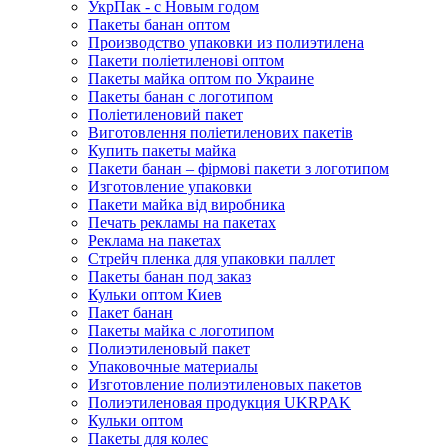
УкрПак - с Новым годом
Пакеты банан оптом
Производство упаковки из полиэтилена
Пакети поліетиленові оптом
Пакеты майка оптом по Украине
Пакеты банан с логотипом
Поліетиленовий пакет
Виготовлення поліетиленових пакетів
Купить пакеты майка
Пакети банан – фірмові пакети з логотипом
Изготовление упаковки
Пакети майка від виробника
Печать рекламы на пакетах
Реклама на пакетах
Стрейч пленка для упаковки паллет
Пакеты банан под заказ
Кульки оптом Киев
Пакет банан
Пакеты майка с логотипом
Полиэтиленовый пакет
Упаковочные материалы
Изготовление полиэтиленовых пакетов
Полиэтиленовая продукция UKRPAK
Кульки оптом
Пакеты для колес