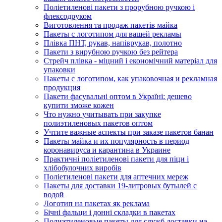
Поліетиленові пакети з прорубною ручкою і
флексодруком
Виготовлення та продаж пакетів майка
Пакеты с логотипом для вашей рекламы
Плівка ПНТ, рукав, напіврукав, полотно
Пакети з вирубною ручкою без рейтера
Стрейч плівка - міцний і економічний матеріал для
упаковки
Пакеты с логотипом, как упаковочная и рекламная
продукция
Пакети фасувальні оптом в Україні: дешево
купити зможе кожен
Что нужно учитывать при закупке
полиэтиленовых пакетов оптом
Учтите важные аспекты при заказе пакетов банан
Пакеты майка и их популярность в период
коронавируса и карантина в Украине
Практичні поліетиленові пакети для піци і
хлібобулочних виробів
Поліетиленові пакети для аптечних мереж
Пакеты для доставки 19-литровых бутылей с
водой
Логотип на пакетах як реклама
Бічні фальци і донні складки в пакетах
Полиэтиленовые пакеты для служб доставки на