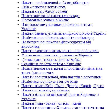
Пакети поліетиленові та їх виробництво
Київ - пакети з логотипом
Пакеты с вырубной ручкой
Полиэтиленовые пакеты со склада
Фасовочные кульки в Киеве
Изготовление упаковки и пакетов оптом в
Украине
Пакети банан купити за вигідною ціною в Україні
Поліетиленові пакети замовити не складно
Поліетиленові пакети з флексодруком від
виробника
Пакети з логотипом замовити на виробництві
Фасовочные пакеты и упаковка – Харьков
Где выгодно заказать пакеты майка
Серийные пакеты оптом в Украине
Полиэтиленовые пакеты с логотипом, печать на
заказ, флексопечать
Пакети поліетиленові, ціна пакетів з логотипом
Поліетиленові пакети оптом Київ
Пакети майка Київ, Львів, Дніпро, Харків, Одеса
Пакети оптом від виробника
Пакеты банан по выгодной цене в Харькове и
Украине
Пакеты типа «банан» оптом – Киев
Пакеты с логотипом Харьков - заказать печать на