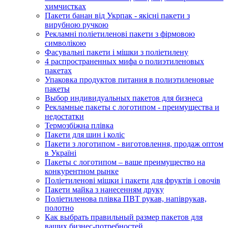
химчистках
Пакети банан від Укрпак - якісні пакети з
вирубною ручкою
Рекламні поліетиленові пакети з фірмовою
символікою
Фасувальні пакети і мішки з поліетилену
4 распространенных мифа о полиэтиленовых
пакетах
Упаковка продуктов питания в полиэтиленовые
пакеты
Выбор индивидуальных пакетов для бизнеса
Рекламные пакеты с логотипом - преимущества и
недостатки
Термозбіжна плівка
Пакети для шин і коліс
Пакети з логотипом - виготовлення, продаж оптом
в Україні
Пакеты с логотипом – ваше преимущество на
конкурентном рынке
Поліетиленові мішки і пакети для фруктів і овочів
Пакети майка з нанесенням друку
Поліетиленова плівка ПВТ рукав, напіврукав,
полотно
Как выбрать правильный размер пакетов для
ваших бизнес-потребностей