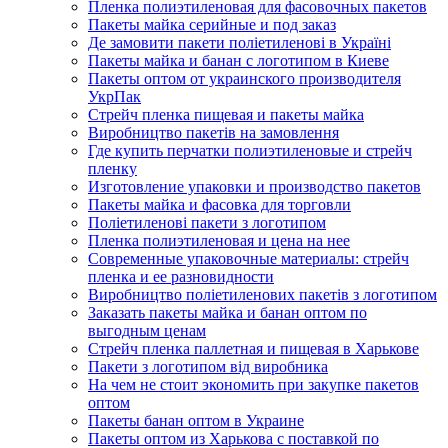
Пленка полиэтиленовая для фасовочных пакетов
Пакеты майка серийные и под заказ
Де замовити пакети поліетиленові в Україні
Пакеты майка и банан с логотипом в Киеве
Пакеты оптом от украинского производителя
УкрПак
Стрейч пленка пищевая и пакеты майка
Виробництво пакетів на замовлення
Где купить перчатки полиэтиленовые и стрейч
пленку
Изготовление упаковки и производство пакетов
Пакеты майка и фасовка для торговли
Поліетиленові пакети з логотипом
Пленка полиэтиленовая и цена на нее
Современные упаковочные материалы: стрейч
пленка и ее разновидности
Виробництво поліетиленових пакетів з логотипом
Заказать пакеты майка и банан оптом по
выгодным ценам
Стрейч пленка паллетная и пищевая в Харькове
Пакети з логотипом від виробника
На чем не стоит экономить при закупке пакетов
оптом
Пакеты банан оптом в Украине
Пакеты оптом из Харькова с поставкой по