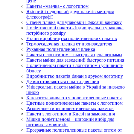
цене
Пакеты «маечка» с логотипом
Якісний і недорогий друк пакетів методом
флексографії
Стрейч плівка для упаковки і фіксації вантажу
Поліетиленові пакети - індивідуальна упаковка
потрібного розміру
Етапи виробництва поліетиленових пакетів
Термоусадочная пленка от производителя
Рукавная полиэтиленовая пленка
Пакеты с логотипом – выгодная цена рекламы
Пакеты майка для заведений быстрого питания
Поліетиленові пакети з логотипом і успішність
бізнесу
Виробництво пакетів банан з друком логотипу
Де виготовляються пакети для шин
Універсальні пакети майка в Україні за низькою
ціною
Как изготавливаются полиэтиленовые пакеты
Цветные полиэтиленовые пакеты с логотипом
Различные типы полиэтиленовых пакетов
Пакети з логотипом в Києві на замовлення
Мішки поліетиленові – широкий вибір для
оптових замовників
Прозрачные полиэтиленовые пакеты оптом от