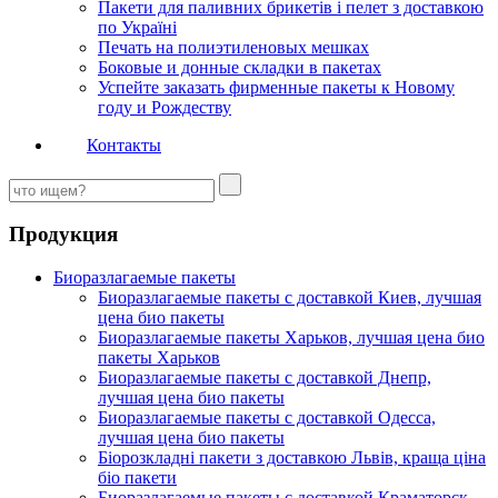
Пакети для паливних брикетів і пелет з доставкою
по Україні
Печать на полиэтиленовых мешках
Боковые и донные складки в пакетах
Успейте заказать фирменные пакеты к Новому
году и Рождеству
Контакты
Продукция
Биоразлагаемые пакеты
Биоразлагаемые пакеты с доставкой Киев, лучшая
цена био пакеты
Биоразлагаемые пакеты Харьков, лучшая цена био
пакеты Харьков
Биоразлагаемые пакеты с доставкой Днепр,
лучшая цена био пакеты
Биоразлагаемые пакеты с доставкой Одесса,
лучшая цена био пакеты
Біорозкладні пакети з доставкою Львів, краща ціна
біо пакети
Биоразлагаемые пакеты с доставкой Краматорск,