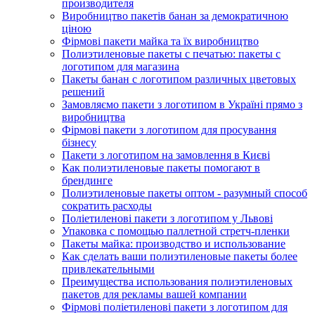
производителя
Виробництво пакетів банан за демократичною
ціною
Фірмові пакети майка та їх виробництво
Полиэтиленовые пакеты с печатью: пакеты с
логотипом для магазина
Пакеты банан с логотипом различных цветовых
решений
Замовляємо пакети з логотипом в Україні прямо з
виробництва
Фірмові пакети з логотипом для просування
бізнесу
Пакети з логотипом на замовлення в Києві
Как полиэтиленовые пакеты помогают в
брендинге
Полиэтиленовые пакеты оптом - разумный способ
сократить расходы
Поліетиленові пакети з логотипом у Львові
Упаковка с помощью паллетной стретч-пленки
Пакеты майка: производство и использование
Как сделать ваши полиэтиленовые пакеты более
привлекательными
Преимущества использования полиэтиленовых
пакетов для рекламы вашей компании
Фірмові поліетиленові пакети з логотипом для