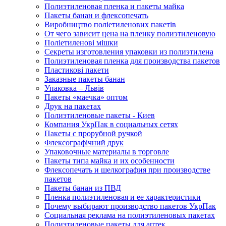
Полиэтиленовая пленка и пакеты майка
Пакеты банан и флексопечать
Виробництво поліетиленових пакетів
От чего зависит цена на пленку полиэтиленовую
Поліетиленові мішки
Секреты изготовления упаковки из полиэтилена
Полиэтиленовая пленка для производства пакетов
Пластикові пакети
Заказные пакеты банан
Упаковка – Львів
Пакеты «маечка» оптом
Друк на пакетах
Полиэтиленовые пакеты - Киев
Компания УкрПак в социальных сетях
Пакеты с прорубной ручкой
Флексографічний друк
Упаковочные материалы в торговле
Пакеты типа майка и их особенности
Флексопечать и шелкография при производстве
пакетов
Пакеты банан из ПВД
Пленка полиэтиленовая и ее характеристики
Почему выбирают производство пакетов УкрПак
Социальная реклама на полиэтиленовых пакетах
Полиэтиленовые пакеты для аптек