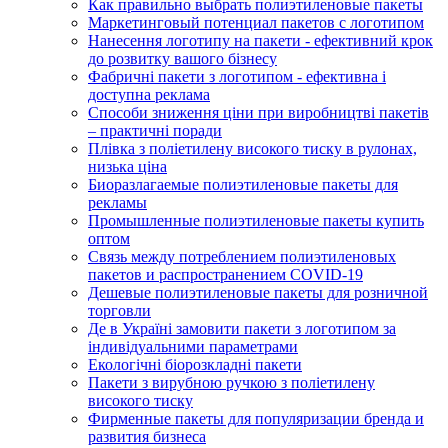
Как правильно выбрать полиэтиленовые пакеты
Маркетинговый потенциал пакетов с логотипом
Нанесення логотипу на пакети - ефективний крок
до розвитку вашого бізнесу
Фабричні пакети з логотипом - ефективна і
доступна реклама
Способи зниження ціни при виробництві пакетів
– практичні поради
Плівка з поліетилену високого тиску в рулонах,
низька ціна
Биоразлагаемые полиэтиленовые пакеты для
рекламы
Промышленные полиэтиленовые пакеты купить
оптом
Связь между потреблением полиэтиленовых
пакетов и распространением COVID-19
Дешевые полиэтиленовые пакеты для розничной
торговли
Де в Україні замовити пакети з логотипом за
індивідуальними параметрами
Екологічні біорозкладні пакети
Пакети з вирубною ручкою з поліетилену
високого тиску
Фирменные пакеты для популяризации бренда и
развития бизнеса