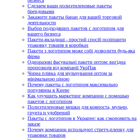
бизнеса
Сделаем ваши полиэтиленовые пакеты
брендовыми
Закажите пакеты банан для вашей торговой
деятельности
Выбор подходящих пакетов с логотипом для
вашего бизнеса
Пакети-вкладиші - простий спосіб поліпшити
упаковку товарів в коробках
Пакети з логотипом може собі дозволити будь-яка
фірма
Одноразові фасувальні пакети оптом: вигідна
пропозиція від компанії УкрПак
Чорна плівка для мульчування оптом за
мінімальною ціною
Почему пакеты с логотипом максимально
популярны в Киеве
Как улучшить маркетинг компании с помощью
пакетов с логотипом
Полиэтиленовые мешки для компоста, мульчи,
грунта и удобрений
Пакеты с логотипом в Украине: как сэкономить на
заказе
Почему компании используют стретч-пленку для
упаковки товаров