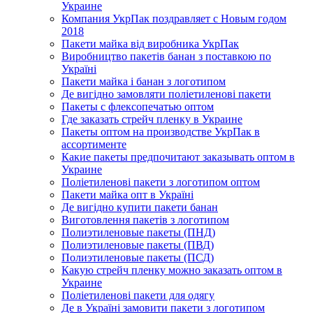
Украине
Компания УкрПак поздравляет с Новым годом
2018
Пакети майка від виробника УкрПак
Виробництво пакетів банан з поставкою по
Україні
Пакети майка і банан з логотипом
Де вигідно замовляти поліетиленові пакети
Пакеты с флексопечатью оптом
Где заказать стрейч пленку в Украине
Пакеты оптом на производстве УкрПак в
ассортименте
Какие пакеты предпочитают заказывать оптом в
Украине
Поліетиленові пакети з логотипом оптом
Пакети майка опт в Україні
Де вигідно купити пакети банан
Виготовлення пакетів з логотипом
Полиэтиленовые пакеты (ПНД)
Полиэтиленовые пакеты (ПВД)
Полиэтиленовые пакеты (ПСД)
Какую стрейч пленку можно заказать оптом в
Украине
Поліетиленові пакети для одягу
Де в Україні замовити пакети з логотипом