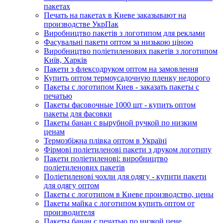
пакетах
Печать на пакетах в Киеве заказывают на
производстве УкрПак
Виробництво пакетів з логотипом для реклами
Фасувальні пакети оптом за низькою ціною
Виробництво поліетиленових пакетів з логотипом
Київ, Харків
Пакети з флексодруком оптом на замовлення
Купить оптом термоусадочную пленку недорого
Пакеты с логотипом Киев - заказать пакеты с
печатью
Пакеты фасовочные 1000 шт - купить оптом
пакеты для фасовки
Пакеты банан с вырубной ручкой по низким
ценам
Термозбіжна плівка оптом в Україні
Фірмові поліетиленові пакети з друком логотипу
Пакети поліетиленові: виробництво
поліетиленових пакетів
Поліетиленові чохли для одягу - купити пакети
для одягу оптом
Пакеты с логотипом в Киеве производство, цены
Пакеты майка с логотипом купить оптом от
производителя
Пакеты банан с печатью по низкой цене