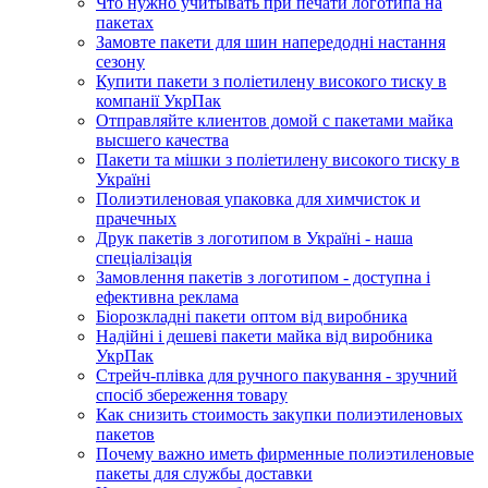
Что нужно учитывать при печати логотипа на
пакетах
Замовте пакети для шин напередодні настання
сезону
Купити пакети з поліетилену високого тиску в
компанії УкрПак
Отправляйте клиентов домой с пакетами майка
высшего качества
Пакети та мішки з поліетилену високого тиску в
Україні
Полиэтиленовая упаковка для химчисток и
прачечных
Друк пакетів з логотипом в Україні - наша
спеціалізація
Замовлення пакетів з логотипом - доступна і
ефективна реклама
Біорозкладні пакети оптом від виробника
Надійні і дешеві пакети майка від виробника
УкрПак
Стрейч-плівка для ручного пакування - зручний
спосіб збереження товару
Как снизить стоимость закупки полиэтиленовых
пакетов
Почему важно иметь фирменные полиэтиленовые
пакеты для службы доставки