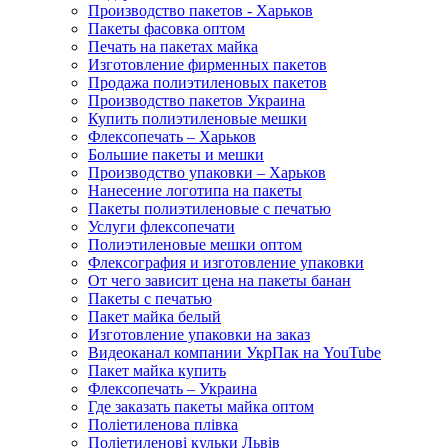
Производство пакетов - Харьков
Пакеты фасовка оптом
Печать на пакетах майка
Изготовление фирменных пакетов
Продажа полиэтиленовых пакетов
Производство пакетов Украина
Купить полиэтиленовые мешки
Флексопечать – Харьков
Большие пакеты и мешки
Производство упаковки – Харьков
Нанесение логотипа на пакеты
Пакеты полиэтиленовые с печатью
Услуги флексопечати
Полиэтиленовые мешки оптом
Флексография и изготовление упаковки
От чего зависит цена на пакеты банан
Пакеты с печатью
Пакет майка белый
Изготовление упаковки на заказ
Видеоканал компании УкрПак на YouTube
Пакет майка купить
Флексопечать – Украина
Где заказать пакеты майка оптом
Поліетиленова плівка
Поліетиленові кульки Львів