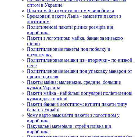
оптом в Украине
Пакети майка купити оптом у виробника
Брендовані пакети Львів - замовити пакети з
логотипом
Поліетиленові пакети різних розмірів від
виробника
Пакети з логотипом: майка, банан за низькою
ціною
Полиэтиленовые пакеты под побелку и
штукатурку
Полиэтиленовые мешки из «вторички» по низкой
цене
Полиэтиленовые мешки под упаковку макарон от
производителя
Пакеты майка: маленькие, средние, большие
кульки Украина
Пакети майка - найбільш популярні поліетиленові
кульки для торгівлі
Пакети банан з логотипом: купити пакети типу
банан в Україні
Чому варто замовляти пакети з логотипом у
виробника
Пакувальні матеріали: стрейч плівка від
виробника