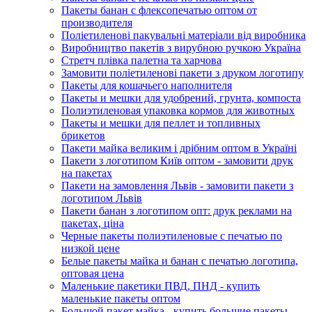
Пакеты банан с флексопечатью оптом от
производителя
Поліетиленові пакувальні матеріали від виробника
Виробництво пакетів з вирубною ручкою Україна
Стретч плівка палетна та харчова
Замовити поліетиленові пакети з друком логотипу
Пакеты для кошачьего наполнителя
Пакеты и мешки для удобрений, грунта, компоста
Полиэтиленовая упаковка кормов для животных
Пакеты и мешки для пеллет и топливных
брикетов
Пакети майка великим і дрібним оптом в Україні
Пакети з логотипом Київ оптом - замовити друк
на пакетах
Пакети на замовлення Львів - замовити пакети з
логотипом Львів
Пакети банан з логотипом опт: друк реклами на
пакетах, ціна
Черные пакеты полиэтиленовые с печатью по
низкой цене
Белые пакеты майка и банан с печатью логотипа,
оптовая цена
Маленькие пакетики ПВД, ПНД - купить
маленькие пакеты оптом
Большой пакет майка - купить большие пакеты