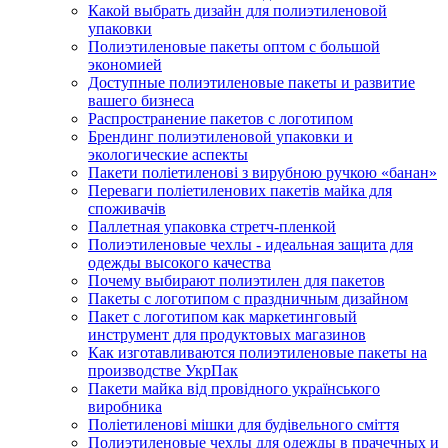
Какой выбрать дизайн для полиэтиленовой
упаковки
Полиэтиленовые пакеты оптом с большой
экономией
Доступные полиэтиленовые пакеты и развитие
вашего бизнеса
Распространение пакетов с логотипом
Брендинг полиэтиленовой упаковки и
экологические аспекты
Пакети поліетиленові з вирубною ручкою «банан»
Переваги поліетиленових пакетів майка для
споживачів
Паллетная упаковка стретч-пленкой
Полиэтиленовые чехлы - идеальная защита для
одежды высокого качества
Почему выбирают полиэтилен для пакетов
Пакеты с логотипом с праздничным дизайном
Пакет с логотипом как маркетинговый
инструмент для продуктовых магазинов
Как изготавливаются полиэтиленовые пакеты на
производстве УкрПак
Пакети майка від провідного українського
виробника
Поліетиленові мішки для будівельного сміття
Полиэтиленовые чехлы для одежды в прачечных и