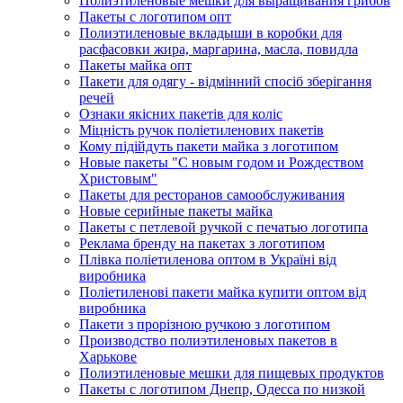
Полиэтиленовые мешки для выращивания грибов
Пакеты с логотипом опт
Полиэтиленовые вкладыши в коробки для
расфасовки жира, маргарина, масла, повидла
Пакеты майка опт
Пакети для одягу - відмінний спосіб зберігання
речей
Ознаки якісних пакетів для коліс
Міцність ручок поліетиленових пакетів
Кому підійдуть пакети майка з логотипом
Новые пакеты "С новым годом и Рождеством
Христовым"
Пакеты для ресторанов самообслуживания
Новые серийные пакеты майка
Пакеты с петлевой ручкой с печатью логотипа
Реклама бренду на пакетах з логотипом
Плівка поліетиленова оптом в Україні від
виробника
Поліетиленові пакети майка купити оптом від
виробника
Пакети з прорізною ручкою з логотипом
Производство полиэтиленовых пакетов в
Харькове
Полиэтиленовые мешки для пищевых продуктов
Пакеты с логотипом Днепр, Одесса по низкой