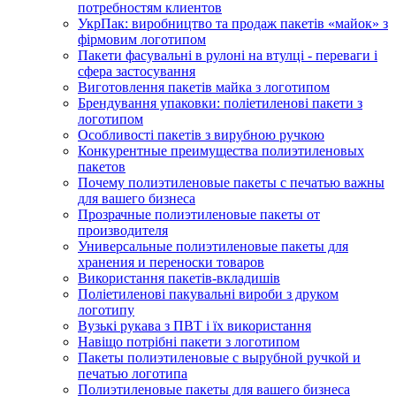
потребностям клиентов
УкрПак: виробництво та продаж пакетів «майок» з
фірмовим логотипом
Пакети фасувальні в рулоні на втулці - переваги і
сфера застосування
Виготовлення пакетів майка з логотипом
Брендування упаковки: поліетиленові пакети з
логотипом
Особливості пакетів з вирубною ручкою
Конкурентные преимущества полиэтиленовых
пакетов
Почему полиэтиленовые пакеты с печатью важны
для вашего бизнеса
Прозрачные полиэтиленовые пакеты от
производителя
Универсальные полиэтиленовые пакеты для
хранения и переноски товаров
Використання пакетів-вкладишів
Поліетиленові пакувальні вироби з друком
логотипу
Вузькі рукава з ПВТ і їх використання
Навіщо потрібні пакети з логотипом
Пакеты полиэтиленовые с вырубной ручкой и
печатью логотипа
Полиэтиленовые пакеты для вашего бизнеса