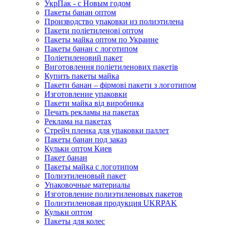
УкрПак - с Новым годом
Пакеты банан оптом
Производство упаковки из полиэтилена
Пакети поліетиленові оптом
Пакеты майка оптом по Украине
Пакеты банан с логотипом
Поліетиленовий пакет
Виготовлення поліетиленових пакетів
Купить пакеты майка
Пакети банан – фірмові пакети з логотипом
Изготовление упаковки
Пакети майка від виробника
Печать рекламы на пакетах
Реклама на пакетах
Стрейч пленка для упаковки паллет
Пакеты банан под заказ
Кульки оптом Киев
Пакет банан
Пакеты майка с логотипом
Полиэтиленовый пакет
Упаковочные материалы
Изготовление полиэтиленовых пакетов
Полиэтиленовая продукция UKRPAK
Кульки оптом
Пакеты для колес