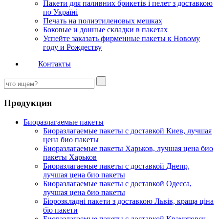
Пакети для паливних брикетів і пелет з доставкою
по Україні
Печать на полиэтиленовых мешках
Боковые и донные складки в пакетах
Успейте заказать фирменные пакеты к Новому
году и Рождеству
Контакты
Продукция
Биоразлагаемые пакеты
Биоразлагаемые пакеты с доставкой Киев, лучшая
цена био пакеты
Биоразлагаемые пакеты Харьков, лучшая цена био
пакеты Харьков
Биоразлагаемые пакеты с доставкой Днепр,
лучшая цена био пакеты
Биоразлагаемые пакеты с доставкой Одесса,
лучшая цена био пакеты
Біорозкладні пакети з доставкою Львів, краща ціна
біо пакети
Биоразлагаемые пакеты с доставкой Краматорск,