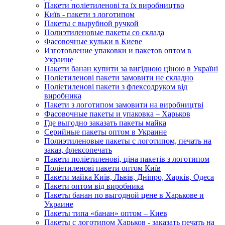
Пакети поліетиленові та їх виробництво
Київ - пакети з логотипом
Пакеты с вырубной ручкой
Полиэтиленовые пакеты со склада
Фасовочные кульки в Киеве
Изготовление упаковки и пакетов оптом в
Украине
Пакети банан купити за вигідною ціною в Україні
Поліетиленові пакети замовити не складно
Поліетиленові пакети з флексодруком від
виробника
Пакети з логотипом замовити на виробництві
Фасовочные пакеты и упаковка – Харьков
Где выгодно заказать пакеты майка
Серийные пакеты оптом в Украине
Полиэтиленовые пакеты с логотипом, печать на
заказ, флексопечать
Пакети поліетиленові, ціна пакетів з логотипом
Поліетиленові пакети оптом Київ
Пакети майка Київ, Львів, Дніпро, Харків, Одеса
Пакети оптом від виробника
Пакеты банан по выгодной цене в Харькове и
Украине
Пакеты типа «банан» оптом – Киев
Пакеты с логотипом Харьков - заказать печать на