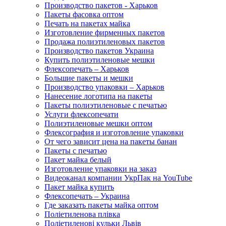
Производство пакетов - Харьков
Пакеты фасовка оптом
Печать на пакетах майка
Изготовление фирменных пакетов
Продажа полиэтиленовых пакетов
Производство пакетов Украина
Купить полиэтиленовые мешки
Флексопечать – Харьков
Большие пакеты и мешки
Производство упаковки – Харьков
Нанесение логотипа на пакеты
Пакеты полиэтиленовые с печатью
Услуги флексопечати
Полиэтиленовые мешки оптом
Флексография и изготовление упаковки
От чего зависит цена на пакеты банан
Пакеты с печатью
Пакет майка белый
Изготовление упаковки на заказ
Видеоканал компании УкрПак на YouTube
Пакет майка купить
Флексопечать – Украина
Где заказать пакеты майка оптом
Поліетиленова плівка
Поліетиленові кульки Львів