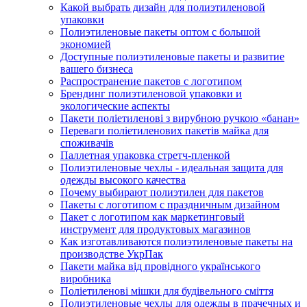
Какой выбрать дизайн для полиэтиленовой
упаковки
Полиэтиленовые пакеты оптом с большой
экономией
Доступные полиэтиленовые пакеты и развитие
вашего бизнеса
Распространение пакетов с логотипом
Брендинг полиэтиленовой упаковки и
экологические аспекты
Пакети поліетиленові з вирубною ручкою «банан»
Переваги поліетиленових пакетів майка для
споживачів
Паллетная упаковка стретч-пленкой
Полиэтиленовые чехлы - идеальная защита для
одежды высокого качества
Почему выбирают полиэтилен для пакетов
Пакеты с логотипом с праздничным дизайном
Пакет с логотипом как маркетинговый
инструмент для продуктовых магазинов
Как изготавливаются полиэтиленовые пакеты на
производстве УкрПак
Пакети майка від провідного українського
виробника
Поліетиленові мішки для будівельного сміття
Полиэтиленовые чехлы для одежды в прачечных и