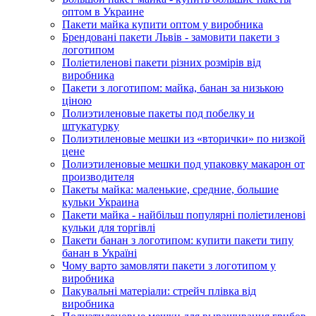
оптом в Украине
Пакети майка купити оптом у виробника
Брендовані пакети Львів - замовити пакети з
логотипом
Поліетиленові пакети різних розмірів від
виробника
Пакети з логотипом: майка, банан за низькою
ціною
Полиэтиленовые пакеты под побелку и
штукатурку
Полиэтиленовые мешки из «вторички» по низкой
цене
Полиэтиленовые мешки под упаковку макарон от
производителя
Пакеты майка: маленькие, средние, большие
кульки Украина
Пакети майка - найбільш популярні поліетиленові
кульки для торгівлі
Пакети банан з логотипом: купити пакети типу
банан в Україні
Чому варто замовляти пакети з логотипом у
виробника
Пакувальні матеріали: стрейч плівка від
виробника