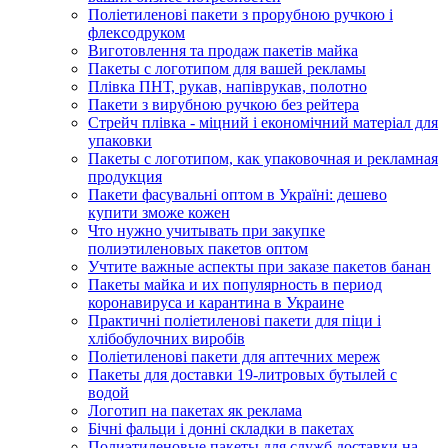
Поліетиленові пакети з прорубною ручкою і
флексодруком
Виготовлення та продаж пакетів майка
Пакеты с логотипом для вашей рекламы
Плівка ПНТ, рукав, напіврукав, полотно
Пакети з вирубною ручкою без рейтера
Стрейч плівка - міцний і економічний матеріал для
упаковки
Пакеты с логотипом, как упаковочная и рекламная
продукция
Пакети фасувальні оптом в Україні: дешево
купити зможе кожен
Что нужно учитывать при закупке
полиэтиленовых пакетов оптом
Учтите важные аспекты при заказе пакетов банан
Пакеты майка и их популярность в период
коронавируса и карантина в Украине
Практичні поліетиленові пакети для піци і
хлібобулочних виробів
Поліетиленові пакети для аптечних мереж
Пакеты для доставки 19-литровых бутылей с
водой
Логотип на пакетах як реклама
Бічні фальци і донні складки в пакетах
Полиэтиленовые пакеты для служб доставки на