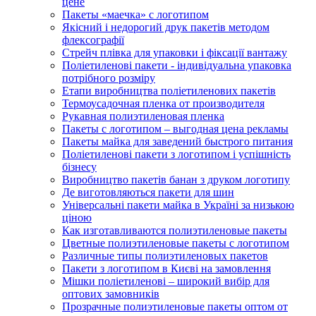
цене
Пакеты «маечка» с логотипом
Якісний і недорогий друк пакетів методом
флексографії
Стрейч плівка для упаковки і фіксації вантажу
Поліетиленові пакети - індивідуальна упаковка
потрібного розміру
Етапи виробництва поліетиленових пакетів
Термоусадочная пленка от производителя
Рукавная полиэтиленовая пленка
Пакеты с логотипом – выгодная цена рекламы
Пакеты майка для заведений быстрого питания
Поліетиленові пакети з логотипом і успішність
бізнесу
Виробництво пакетів банан з друком логотипу
Де виготовляються пакети для шин
Універсальні пакети майка в Україні за низькою
ціною
Как изготавливаются полиэтиленовые пакеты
Цветные полиэтиленовые пакеты с логотипом
Различные типы полиэтиленовых пакетов
Пакети з логотипом в Києві на замовлення
Мішки поліетиленові – широкий вибір для
оптових замовників
Прозрачные полиэтиленовые пакеты оптом от