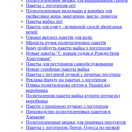
Полиэтиленовые мешки для выращивания грибов
Пакеты с логотипом опт
Полиэтиленовые вкладыши в коробки для
расфасовки жира, маргарина, масла, повидла
Пакеты майка опт
Пакети для одягу - відмінний спосіб зберігання
речей
Ознаки якісних пакетів для коліс
Міцність ручок поліетиленових пакетів
Кому підійдуть пакети майка з логотипом
Новые пакеты "С новым годом и Рождеством
Христовым"
Пакеты для ресторанов самообслуживания
Новые серийные пакеты майка
Пакеты с петлевой ручкой с печатью логотипа
Реклама бренду на пакетах з логотипом
Плівка поліетиленова оптом в Україні від
виробника
Поліетиленові пакети майка купити оптом від
виробника
Пакети з прорізною ручкою з логотипом
Производство полиэтиленовых пакетов в
Харькове
Полиэтиленовые мешки для пищевых продуктов
Пакеты с логотипом Днепр, Одесса по низкой