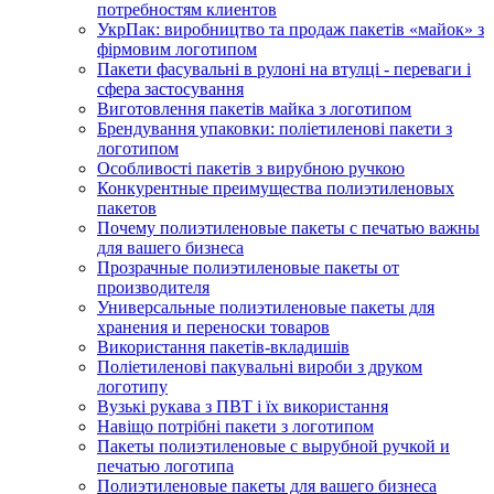
потребностям клиентов
УкрПак: виробництво та продаж пакетів «майок» з
фірмовим логотипом
Пакети фасувальні в рулоні на втулці - переваги і
сфера застосування
Виготовлення пакетів майка з логотипом
Брендування упаковки: поліетиленові пакети з
логотипом
Особливості пакетів з вирубною ручкою
Конкурентные преимущества полиэтиленовых
пакетов
Почему полиэтиленовые пакеты с печатью важны
для вашего бизнеса
Прозрачные полиэтиленовые пакеты от
производителя
Универсальные полиэтиленовые пакеты для
хранения и переноски товаров
Використання пакетів-вкладишів
Поліетиленові пакувальні вироби з друком
логотипу
Вузькі рукава з ПВТ і їх використання
Навіщо потрібні пакети з логотипом
Пакеты полиэтиленовые с вырубной ручкой и
печатью логотипа
Полиэтиленовые пакеты для вашего бизнеса