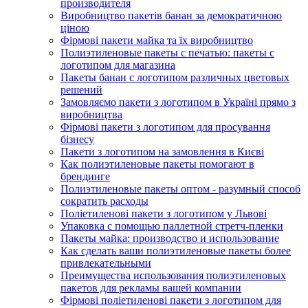
производителя
Виробництво пакетів банан за демократичною
ціною
Фірмові пакети майка та їх виробництво
Полиэтиленовые пакеты с печатью: пакеты с
логотипом для магазина
Пакеты банан с логотипом различных цветовых
решений
Замовляємо пакети з логотипом в Україні прямо з
виробництва
Фірмові пакети з логотипом для просування
бізнесу
Пакети з логотипом на замовлення в Києві
Как полиэтиленовые пакеты помогают в
брендинге
Полиэтиленовые пакеты оптом - разумный способ
сократить расходы
Поліетиленові пакети з логотипом у Львові
Упаковка с помощью паллетной стретч-пленки
Пакеты майка: производство и использование
Как сделать ваши полиэтиленовые пакеты более
привлекательными
Преимущества использования полиэтиленовых
пакетов для рекламы вашей компании
Фірмові поліетиленові пакети з логотипом для