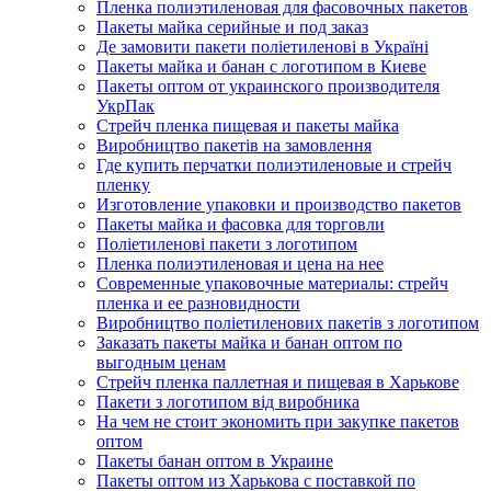
Пленка полиэтиленовая для фасовочных пакетов
Пакеты майка серийные и под заказ
Де замовити пакети поліетиленові в Україні
Пакеты майка и банан с логотипом в Киеве
Пакеты оптом от украинского производителя
УкрПак
Стрейч пленка пищевая и пакеты майка
Виробництво пакетів на замовлення
Где купить перчатки полиэтиленовые и стрейч
пленку
Изготовление упаковки и производство пакетов
Пакеты майка и фасовка для торговли
Поліетиленові пакети з логотипом
Пленка полиэтиленовая и цена на нее
Современные упаковочные материалы: стрейч
пленка и ее разновидности
Виробництво поліетиленових пакетів з логотипом
Заказать пакеты майка и банан оптом по
выгодным ценам
Стрейч пленка паллетная и пищевая в Харькове
Пакети з логотипом від виробника
На чем не стоит экономить при закупке пакетов
оптом
Пакеты банан оптом в Украине
Пакеты оптом из Харькова с поставкой по