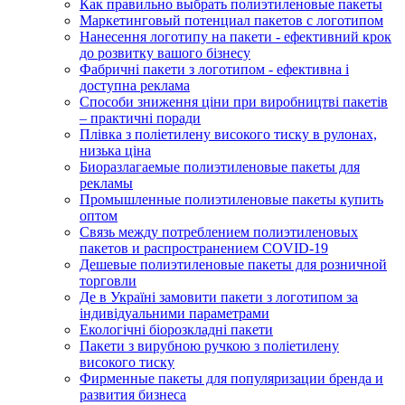
Как правильно выбрать полиэтиленовые пакеты
Маркетинговый потенциал пакетов с логотипом
Нанесення логотипу на пакети - ефективний крок
до розвитку вашого бізнесу
Фабричні пакети з логотипом - ефективна і
доступна реклама
Способи зниження ціни при виробництві пакетів
– практичні поради
Плівка з поліетилену високого тиску в рулонах,
низька ціна
Биоразлагаемые полиэтиленовые пакеты для
рекламы
Промышленные полиэтиленовые пакеты купить
оптом
Связь между потреблением полиэтиленовых
пакетов и распространением COVID-19
Дешевые полиэтиленовые пакеты для розничной
торговли
Де в Україні замовити пакети з логотипом за
індивідуальними параметрами
Екологічні біорозкладні пакети
Пакети з вирубною ручкою з поліетилену
високого тиску
Фирменные пакеты для популяризации бренда и
развития бизнеса