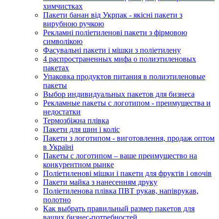
химчистках
Пакети банан від Укрпак - якісні пакети з
вирубною ручкою
Рекламні поліетиленові пакети з фірмовою
символікою
Фасувальні пакети і мішки з поліетилену
4 распространенных мифа о полиэтиленовых
пакетах
Упаковка продуктов питания в полиэтиленовые
пакеты
Выбор индивидуальных пакетов для бизнеса
Рекламные пакеты с логотипом - преимущества и
недостатки
Термозбіжна плівка
Пакети для шин і коліс
Пакети з логотипом - виготовлення, продаж оптом
в Україні
Пакеты с логотипом – ваше преимущество на
конкурентном рынке
Поліетиленові мішки і пакети для фруктів і овочів
Пакети майка з нанесенням друку
Поліетиленова плівка ПВТ рукав, напіврукав,
полотно
Как выбрать правильный размер пакетов для
ваших бизнес-потребностей