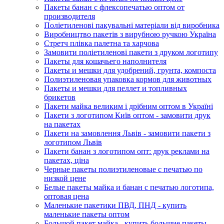
Пакеты банан с флексопечатью оптом от
производителя
Поліетиленові пакувальні матеріали від виробника
Виробництво пакетів з вирубною ручкою Україна
Стретч плівка палетна та харчова
Замовити поліетиленові пакети з друком логотипу
Пакеты для кошачьего наполнителя
Пакеты и мешки для удобрений, грунта, компоста
Полиэтиленовая упаковка кормов для животных
Пакеты и мешки для пеллет и топливных
брикетов
Пакети майка великим і дрібним оптом в Україні
Пакети з логотипом Київ оптом - замовити друк
на пакетах
Пакети на замовлення Львів - замовити пакети з
логотипом Львів
Пакети банан з логотипом опт: друк реклами на
пакетах, ціна
Черные пакеты полиэтиленовые с печатью по
низкой цене
Белые пакеты майка и банан с печатью логотипа,
оптовая цена
Маленькие пакетики ПВД, ПНД - купить
маленькие пакеты оптом
Большой пакет майка - купить большие пакеты