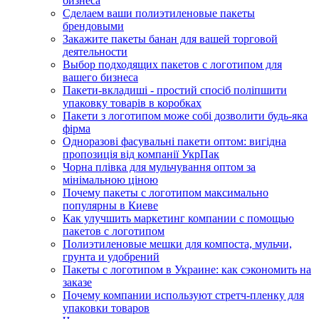
бизнеса
Сделаем ваши полиэтиленовые пакеты
брендовыми
Закажите пакеты банан для вашей торговой
деятельности
Выбор подходящих пакетов с логотипом для
вашего бизнеса
Пакети-вкладиші - простий спосіб поліпшити
упаковку товарів в коробках
Пакети з логотипом може собі дозволити будь-яка
фірма
Одноразові фасувальні пакети оптом: вигідна
пропозиція від компанії УкрПак
Чорна плівка для мульчування оптом за
мінімальною ціною
Почему пакеты с логотипом максимально
популярны в Киеве
Как улучшить маркетинг компании с помощью
пакетов с логотипом
Полиэтиленовые мешки для компоста, мульчи,
грунта и удобрений
Пакеты с логотипом в Украине: как сэкономить на
заказе
Почему компании используют стретч-пленку для
упаковки товаров