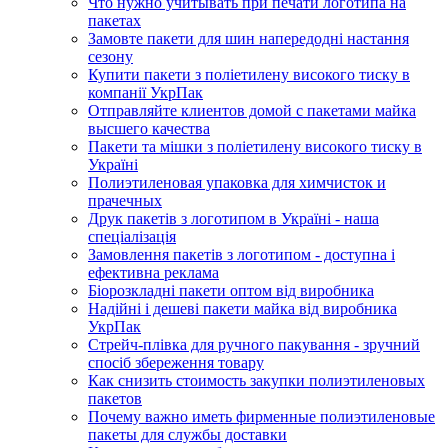
Что нужно учитывать при печати логотипа на
пакетах
Замовте пакети для шин напередодні настання
сезону
Купити пакети з поліетилену високого тиску в
компанії УкрПак
Отправляйте клиентов домой с пакетами майка
высшего качества
Пакети та мішки з поліетилену високого тиску в
Україні
Полиэтиленовая упаковка для химчисток и
прачечных
Друк пакетів з логотипом в Україні - наша
спеціалізація
Замовлення пакетів з логотипом - доступна і
ефективна реклама
Біорозкладні пакети оптом від виробника
Надійні і дешеві пакети майка від виробника
УкрПак
Стрейч-плівка для ручного пакування - зручний
спосіб збереження товару
Как снизить стоимость закупки полиэтиленовых
пакетов
Почему важно иметь фирменные полиэтиленовые
пакеты для службы доставки