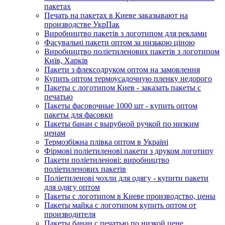
пакетах
Печать на пакетах в Киеве заказывают на
производстве УкрПак
Виробництво пакетів з логотипом для реклами
Фасувальні пакети оптом за низькою ціною
Виробництво поліетиленових пакетів з логотипом
Київ, Харків
Пакети з флексодруком оптом на замовлення
Купить оптом термоусадочную пленку недорого
Пакеты с логотипом Киев - заказать пакеты с
печатью
Пакеты фасовочные 1000 шт - купить оптом
пакеты для фасовки
Пакеты банан с вырубной ручкой по низким
ценам
Термозбіжна плівка оптом в Україні
Фірмові поліетиленові пакети з друком логотипу
Пакети поліетиленові: виробництво
поліетиленових пакетів
Поліетиленові чохли для одягу - купити пакети
для одягу оптом
Пакеты с логотипом в Киеве производство, цены
Пакеты майка с логотипом купить оптом от
производителя
Пакеты банан с печатью по низкой цене