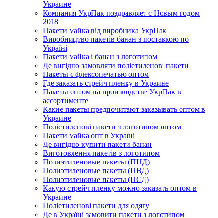
Украине
Компания УкрПак поздравляет с Новым годом
2018
Пакети майка від виробника УкрПак
Виробництво пакетів банан з поставкою по
Україні
Пакети майка і банан з логотипом
Де вигідно замовляти поліетиленові пакети
Пакеты с флексопечатью оптом
Где заказать стрейч пленку в Украине
Пакеты оптом на производстве УкрПак в
ассортименте
Какие пакеты предпочитают заказывать оптом в
Украине
Поліетиленові пакети з логотипом оптом
Пакети майка опт в Україні
Де вигідно купити пакети банан
Виготовлення пакетів з логотипом
Полиэтиленовые пакеты (ПНД)
Полиэтиленовые пакеты (ПВД)
Полиэтиленовые пакеты (ПСД)
Какую стрейч пленку можно заказать оптом в
Украине
Поліетиленові пакети для одягу
Де в Україні замовити пакети з логотипом