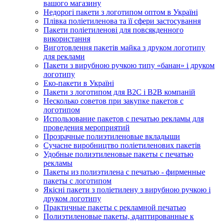
вашого магазину
Недорогі пакети з логотипом оптом в Україні
Плівка поліетиленова та її сфери застосування
Пакети поліетиленові для повсякденного
використання
Виготовлення пакетів майка з друком логотипу
для реклами
Пакети з вирубною ручкою типу «банан» і друком
логотипу
Еко-пакети в Україні
Пакети з логотипом для B2C і B2B компаній
Несколько советов при закупке пакетов с
логотипом
Использование пакетов с печатью рекламы для
проведения мероприятий
Прозрачные полиэтиленовые вкладыши
Сучасне виробництво поліетиленових пакетів
Удобные полиэтиленовые пакеты с печатью
рекламы
Пакеты из полиэтилена с печатью - фирменные
пакеты с логотипом
Якісні пакети з поліетилену з вирубною ручкою і
друком логотипу
Практичные пакеты с рекламной печатью
Полиэтиленовые пакеты, адаптированные к