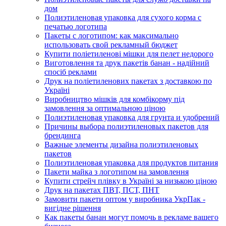
дом
Полиэтиленовая упаковка для сухого корма с
печатью логотипа
Пакеты с логотипом: как максимально
использовать свой рекламный бюджет
Купити поліетиленові мішки для пелет недорого
Виготовлення та друк пакетів банан - надійний
спосіб реклами
Друк на поліетиленових пакетах з доставкою по
Україні
Виробництво мішків для комбікорму під
замовлення за оптимальною ціною
Полиэтиленовая упаковка для грунта и удобрений
Причины выбора полиэтиленовых пакетов для
брендинга
Важные элементы дизайна полиэтиленовых
пакетов
Полиэтиленовая упаковка для продуктов питания
Пакети майка з логотипом на замовлення
Купити стрейч плівку в Україні за низькою ціною
Друк на пакетах ПВТ, ПСТ, ПНТ
Замовити пакети оптом у виробника УкрПак -
вигідне рішення
Как пакеты банан могут помочь в рекламе вашего