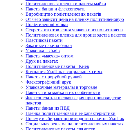
Полиэтиленовая пленка и пакеты майка
Пакеты банан и флексопечать
Виробництво поліетиленових пакетів
От чего зависит цена на пленку полиэтиленовую
Поліетиленові мішки
Секреты изготовления упаковки из полиэтилена
Полиэтиленовая пленка для производства пакетов
Пластикові пакети
Заказные пакеты банан
Упаковка – Львів
Пакеты «маечка» оптом
Друк на пакетах
Полиэтиленовые пакеты - Киев
Компания УкрПак в социальных сетях
Пакеты с прорубной ручкой
Флексографічний друк
Упаковочные материалы в торговле
Пакеты типа майка и их особенности
Флексопечать и шелкография при производстве
пакетов
Пакеты банан из ПВД
Пленка полиэтиленовая и ее характеристики
Почему выбирают производство пакетов УкрПак
Социальная реклама на полиэтиленовых пакетах
Полиэтиленовые пакеты для аптек