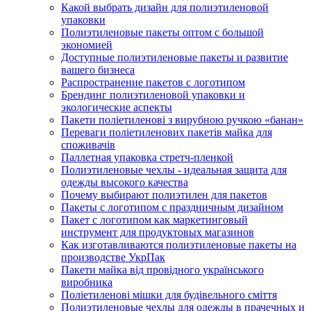
Какой выбрать дизайн для полиэтиленовой
упаковки
Полиэтиленовые пакеты оптом с большой
экономией
Доступные полиэтиленовые пакеты и развитие
вашего бизнеса
Распространение пакетов с логотипом
Брендинг полиэтиленовой упаковки и
экологические аспекты
Пакети поліетиленові з вирубною ручкою «банан»
Переваги поліетиленових пакетів майка для
споживачів
Паллетная упаковка стретч-пленкой
Полиэтиленовые чехлы - идеальная защита для
одежды высокого качества
Почему выбирают полиэтилен для пакетов
Пакеты с логотипом с праздничным дизайном
Пакет с логотипом как маркетинговый
инструмент для продуктовых магазинов
Как изготавливаются полиэтиленовые пакеты на
производстве УкрПак
Пакети майка від провідного українського
виробника
Поліетиленові мішки для будівельного сміття
Полиэтиленовые чехлы для одежды в прачечных и