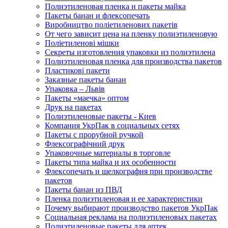
Полиэтиленовая пленка и пакеты майка
Пакеты банан и флексопечать
Виробництво поліетиленових пакетів
От чего зависит цена на пленку полиэтиленовую
Поліетиленові мішки
Секреты изготовления упаковки из полиэтилена
Полиэтиленовая пленка для производства пакетов
Пластикові пакети
Заказные пакеты банан
Упаковка – Львів
Пакеты «маечка» оптом
Друк на пакетах
Полиэтиленовые пакеты - Киев
Компания УкрПак в социальных сетях
Пакеты с прорубной ручкой
Флексографічний друк
Упаковочные материалы в торговле
Пакеты типа майка и их особенности
Флексопечать и шелкография при производстве
пакетов
Пакеты банан из ПВД
Пленка полиэтиленовая и ее характеристики
Почему выбирают производство пакетов УкрПак
Социальная реклама на полиэтиленовых пакетах
Полиэтиленовые пакеты для аптек