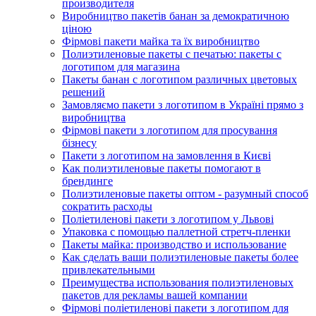
производителя
Виробництво пакетів банан за демократичною
ціною
Фірмові пакети майка та їх виробництво
Полиэтиленовые пакеты с печатью: пакеты с
логотипом для магазина
Пакеты банан с логотипом различных цветовых
решений
Замовляємо пакети з логотипом в Україні прямо з
виробництва
Фірмові пакети з логотипом для просування
бізнесу
Пакети з логотипом на замовлення в Києві
Как полиэтиленовые пакеты помогают в
брендинге
Полиэтиленовые пакеты оптом - разумный способ
сократить расходы
Поліетиленові пакети з логотипом у Львові
Упаковка с помощью паллетной стретч-пленки
Пакеты майка: производство и использование
Как сделать ваши полиэтиленовые пакеты более
привлекательными
Преимущества использования полиэтиленовых
пакетов для рекламы вашей компании
Фірмові поліетиленові пакети з логотипом для