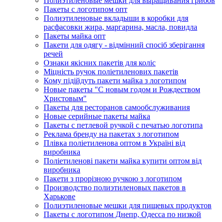
Полиэтиленовые мешки для выращивания грибов
Пакеты с логотипом опт
Полиэтиленовые вкладыши в коробки для
расфасовки жира, маргарина, масла, повидла
Пакеты майка опт
Пакети для одягу - відмінний спосіб зберігання
речей
Ознаки якісних пакетів для коліс
Міцність ручок поліетиленових пакетів
Кому підійдуть пакети майка з логотипом
Новые пакеты "С новым годом и Рождеством
Христовым"
Пакеты для ресторанов самообслуживания
Новые серийные пакеты майка
Пакеты с петлевой ручкой с печатью логотипа
Реклама бренду на пакетах з логотипом
Плівка поліетиленова оптом в Україні від
виробника
Поліетиленові пакети майка купити оптом від
виробника
Пакети з прорізною ручкою з логотипом
Производство полиэтиленовых пакетов в
Харькове
Полиэтиленовые мешки для пищевых продуктов
Пакеты с логотипом Днепр, Одесса по низкой