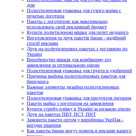
дом
Полиэтиленовая упаковка для сухого корма с
печатью логотипа
Пакеты с логотипом: как максимально
использовать свой рекламный бюджет
Купити поліетиленові мішки для пелет недорого
Виготовлення та друк пакетів банан - надійний
спосіб реклами
Друк на поліетиленових пакетах з доставкою по
Україні
Виробництво мішків для комбікорму під
замовлення за оптимальною ціною
Полиэтиленовая упаковка для грунта и удобрений
Причины выбора полиэтиленовых пакетов для
брендинга
Важные элементы дизайна полиэтиленовых
пакетов
Полиэтиленовая упаковка для продуктов питания
Пакети майка з логотипом на замовлення
Купити стрейч плівку в Україні за низькою ціною
Друк на пакетах ПВТ, ПСТ, ПНТ
Замовити пакети оптом у виробника УкрПак -
вигідне рішення
Как пакеты банан могут помочь в рекламе вашего