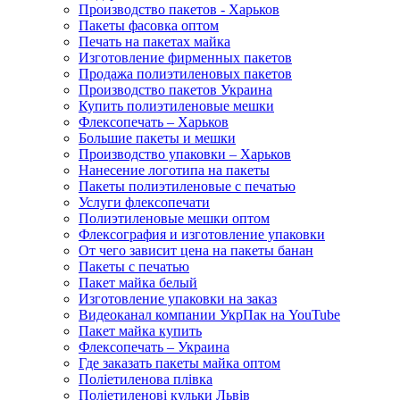
Производство пакетов - Харьков
Пакеты фасовка оптом
Печать на пакетах майка
Изготовление фирменных пакетов
Продажа полиэтиленовых пакетов
Производство пакетов Украина
Купить полиэтиленовые мешки
Флексопечать – Харьков
Большие пакеты и мешки
Производство упаковки – Харьков
Нанесение логотипа на пакеты
Пакеты полиэтиленовые с печатью
Услуги флексопечати
Полиэтиленовые мешки оптом
Флексография и изготовление упаковки
От чего зависит цена на пакеты банан
Пакеты с печатью
Пакет майка белый
Изготовление упаковки на заказ
Видеоканал компании УкрПак на YouTube
Пакет майка купить
Флексопечать – Украина
Где заказать пакеты майка оптом
Поліетиленова плівка
Поліетиленові кульки Львів