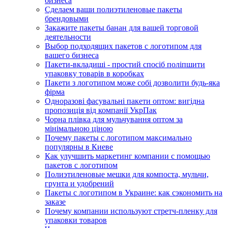
бизнеса
Сделаем ваши полиэтиленовые пакеты
брендовыми
Закажите пакеты банан для вашей торговой
деятельности
Выбор подходящих пакетов с логотипом для
вашего бизнеса
Пакети-вкладиші - простий спосіб поліпшити
упаковку товарів в коробках
Пакети з логотипом може собі дозволити будь-яка
фірма
Одноразові фасувальні пакети оптом: вигідна
пропозиція від компанії УкрПак
Чорна плівка для мульчування оптом за
мінімальною ціною
Почему пакеты с логотипом максимально
популярны в Киеве
Как улучшить маркетинг компании с помощью
пакетов с логотипом
Полиэтиленовые мешки для компоста, мульчи,
грунта и удобрений
Пакеты с логотипом в Украине: как сэкономить на
заказе
Почему компании используют стретч-пленку для
упаковки товаров