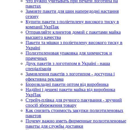
Что нужно учитывать при печати логотипа на
пакетах
Замовте пакети для шин напередодні настання
сезону
Купити пакети з поліетилену високого тиску в
компанії УкрПак
Отправляйте клиентов домой с пакетами майка
высшего качества
Пакети та мішки з поліетилену високого тиску в
Україні
Полиэтиленовая упаковка для химчисток и
прачечных
Друк пакетів з логотипом в Україні - наша
спеціалізація
Замовлення пакетів з логотипом - доступна і
ефективна реклама
Біорозкладні пакети оптом від виробника
Надійні і дешеві пакети майка від виробника
УкрПак
Стрейч-плівка для ручного пакування - зручний
спосіб збереження товару
Как снизить стоимость закупки полиэтиленовых
пакетов
Почему важно иметь фирменные полиэтиленовые
пакеты для службы доставки