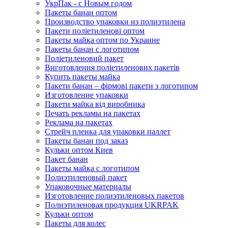
УкрПак - с Новым годом
Пакеты банан оптом
Производство упаковки из полиэтилена
Пакети поліетиленові оптом
Пакеты майка оптом по Украине
Пакеты банан с логотипом
Поліетиленовий пакет
Виготовлення поліетиленових пакетів
Купить пакеты майка
Пакети банан – фірмові пакети з логотипом
Изготовление упаковки
Пакети майка від виробника
Печать рекламы на пакетах
Реклама на пакетах
Стрейч пленка для упаковки паллет
Пакеты банан под заказ
Кульки оптом Киев
Пакет банан
Пакеты майка с логотипом
Полиэтиленовый пакет
Упаковочные материалы
Изготовление полиэтиленовых пакетов
Полиэтиленовая продукция UKRPAK
Кульки оптом
Пакеты для колес