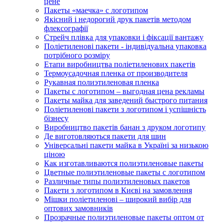
цене
Пакеты «маечка» с логотипом
Якісний і недорогий друк пакетів методом
флексографії
Стрейч плівка для упаковки і фіксації вантажу
Поліетиленові пакети - індивідуальна упаковка
потрібного розміру
Етапи виробництва поліетиленових пакетів
Термоусадочная пленка от производителя
Рукавная полиэтиленовая пленка
Пакеты с логотипом – выгодная цена рекламы
Пакеты майка для заведений быстрого питания
Поліетиленові пакети з логотипом і успішність
бізнесу
Виробництво пакетів банан з друком логотипу
Де виготовляються пакети для шин
Універсальні пакети майка в Україні за низькою
ціною
Как изготавливаются полиэтиленовые пакеты
Цветные полиэтиленовые пакеты с логотипом
Различные типы полиэтиленовых пакетов
Пакети з логотипом в Києві на замовлення
Мішки поліетиленові – широкий вибір для
оптових замовників
Прозрачные полиэтиленовые пакеты оптом от