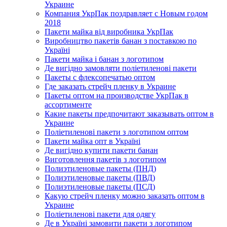
Украине
Компания УкрПак поздравляет с Новым годом
2018
Пакети майка від виробника УкрПак
Виробництво пакетів банан з поставкою по
Україні
Пакети майка і банан з логотипом
Де вигідно замовляти поліетиленові пакети
Пакеты с флексопечатью оптом
Где заказать стрейч пленку в Украине
Пакеты оптом на производстве УкрПак в
ассортименте
Какие пакеты предпочитают заказывать оптом в
Украине
Поліетиленові пакети з логотипом оптом
Пакети майка опт в Україні
Де вигідно купити пакети банан
Виготовлення пакетів з логотипом
Полиэтиленовые пакеты (ПНД)
Полиэтиленовые пакеты (ПВД)
Полиэтиленовые пакеты (ПСД)
Какую стрейч пленку можно заказать оптом в
Украине
Поліетиленові пакети для одягу
Де в Україні замовити пакети з логотипом