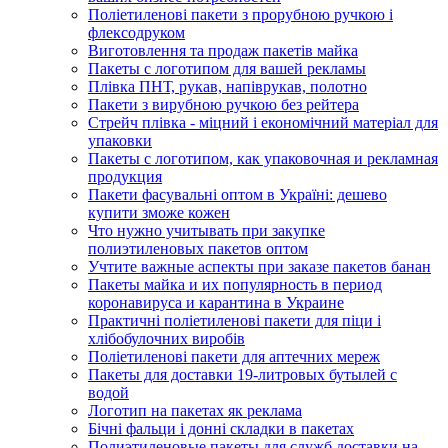
Поліетиленові пакети з прорубною ручкою і
флексодруком
Виготовлення та продаж пакетів майка
Пакеты с логотипом для вашей рекламы
Плівка ПНТ, рукав, напіврукав, полотно
Пакети з вирубною ручкою без рейтера
Стрейч плівка - міцний і економічний матеріал для
упаковки
Пакеты с логотипом, как упаковочная и рекламная
продукция
Пакети фасувальні оптом в Україні: дешево
купити зможе кожен
Что нужно учитывать при закупке
полиэтиленовых пакетов оптом
Учтите важные аспекты при заказе пакетов банан
Пакеты майка и их популярность в период
коронавируса и карантина в Украине
Практичні поліетиленові пакети для піци і
хлібобулочних виробів
Поліетиленові пакети для аптечних мереж
Пакеты для доставки 19-литровых бутылей с
водой
Логотип на пакетах як реклама
Бічні фальци і донні складки в пакетах
Полиэтиленовые пакеты для служб доставки на