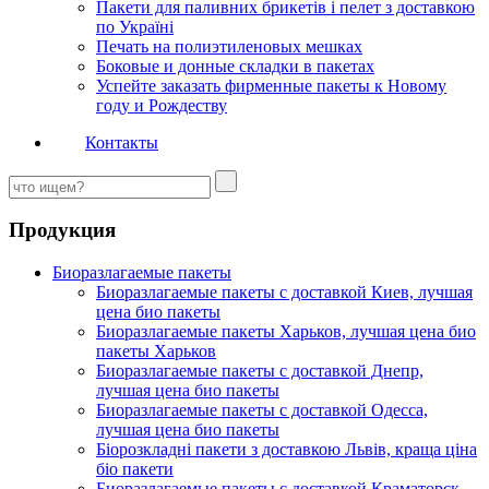
Пакети для паливних брикетів і пелет з доставкою
по Україні
Печать на полиэтиленовых мешках
Боковые и донные складки в пакетах
Успейте заказать фирменные пакеты к Новому
году и Рождеству
Контакты
Продукция
Биоразлагаемые пакеты
Биоразлагаемые пакеты с доставкой Киев, лучшая
цена био пакеты
Биоразлагаемые пакеты Харьков, лучшая цена био
пакеты Харьков
Биоразлагаемые пакеты с доставкой Днепр,
лучшая цена био пакеты
Биоразлагаемые пакеты с доставкой Одесса,
лучшая цена био пакеты
Біорозкладні пакети з доставкою Львів, краща ціна
біо пакети
Биоразлагаемые пакеты с доставкой Краматорск,