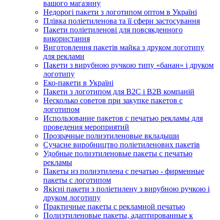
вашого магазину
Недорогі пакети з логотипом оптом в Україні
Плівка поліетиленова та її сфери застосування
Пакети поліетиленові для повсякденного
використання
Виготовлення пакетів майка з друком логотипу
для реклами
Пакети з вирубною ручкою типу «банан» і друком
логотипу
Еко-пакети в Україні
Пакети з логотипом для B2C і B2B компаній
Несколько советов при закупке пакетов с
логотипом
Использование пакетов с печатью рекламы для
проведения мероприятий
Прозрачные полиэтиленовые вкладыши
Сучасне виробництво поліетиленових пакетів
Удобные полиэтиленовые пакеты с печатью
рекламы
Пакеты из полиэтилена с печатью - фирменные
пакеты с логотипом
Якісні пакети з поліетилену з вирубною ручкою і
друком логотипу
Практичные пакеты с рекламной печатью
Полиэтиленовые пакеты, адаптированные к