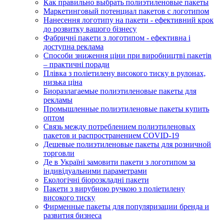
Как правильно выбрать полиэтиленовые пакеты
Маркетинговый потенциал пакетов с логотипом
Нанесення логотипу на пакети - ефективний крок
до розвитку вашого бізнесу
Фабричні пакети з логотипом - ефективна і
доступна реклама
Способи зниження ціни при виробництві пакетів
– практичні поради
Плівка з поліетилену високого тиску в рулонах,
низька ціна
Биоразлагаемые полиэтиленовые пакеты для
рекламы
Промышленные полиэтиленовые пакеты купить
оптом
Связь между потреблением полиэтиленовых
пакетов и распространением COVID-19
Дешевые полиэтиленовые пакеты для розничной
торговли
Де в Україні замовити пакети з логотипом за
індивідуальними параметрами
Екологічні біорозкладні пакети
Пакети з вирубною ручкою з поліетилену
високого тиску
Фирменные пакеты для популяризации бренда и
развития бизнеса