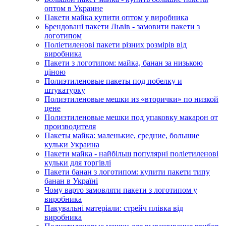
оптом в Украине
Пакети майка купити оптом у виробника
Брендовані пакети Львів - замовити пакети з
логотипом
Поліетиленові пакети різних розмірів від
виробника
Пакети з логотипом: майка, банан за низькою
ціною
Полиэтиленовые пакеты под побелку и
штукатурку
Полиэтиленовые мешки из «вторички» по низкой
цене
Полиэтиленовые мешки под упаковку макарон от
производителя
Пакеты майка: маленькие, средние, большие
кульки Украина
Пакети майка - найбільш популярні поліетиленові
кульки для торгівлі
Пакети банан з логотипом: купити пакети типу
банан в Україні
Чому варто замовляти пакети з логотипом у
виробника
Пакувальні матеріали: стрейч плівка від
виробника