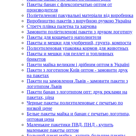
Пакеты банан с флексопечатью оптом от
производителя
Поліетиленові пакувальні матеріали від виробника
Виробництво пакетів з вирубною ручкою Україна
Стретч плівка палетна та харчова
Замовити поліетиленові пакети з друком логотипу
Пакеты для кошачьего наполнителя
Пакеты и мешки для удобрений, грунта, компоста
Полиэтиленовая упаковка кормов для животных
Пакеты и мешки для пеллет и топливных
брикетов
Пакети майка великим і дрібним оптом в Україні
Пакети з логотипом Київ оптом - замовити друк
на пакетах
Пакети на замовлення Львів - замовити пакети з
логотипом Львів
Пакети банан з логотипом опт: друк реклами на
пакетах, ціна
Черные пакеты полиэтиленовые с печатью по
низкой цене
Белые пакеты майка и банан с печатью логотипа,
оптовая цена
Маленькие пакетики ПВД, ПНД - купить
маленькие пакеты оптом
Большой пакет майка - купить большие пакеты