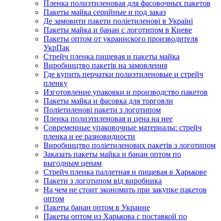
Пленка полиэтиленовая для фасовочных пакетов
Пакеты майка серийные и под заказ
Де замовити пакети поліетиленові в Україні
Пакеты майка и банан с логотипом в Киеве
Пакеты оптом от украинского производителя
УкрПак
Стрейч пленка пищевая и пакеты майка
Виробництво пакетів на замовлення
Где купить перчатки полиэтиленовые и стрейч
пленку
Изготовление упаковки и производство пакетов
Пакеты майка и фасовка для торговли
Поліетиленові пакети з логотипом
Пленка полиэтиленовая и цена на нее
Современные упаковочные материалы: стрейч
пленка и ее разновидности
Виробництво поліетиленових пакетів з логотипом
Заказать пакеты майка и банан оптом по
выгодным ценам
Стрейч пленка паллетная и пищевая в Харькове
Пакети з логотипом від виробника
На чем не стоит экономить при закупке пакетов
оптом
Пакеты банан оптом в Украине
Пакеты оптом из Харькова с поставкой по