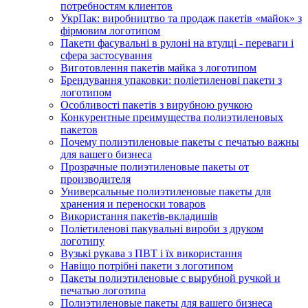
потребностям клиентов
УкрПак: виробництво та продаж пакетів «майок» з
фірмовим логотипом
Пакети фасувальні в рулоні на втулці - переваги і
сфера застосування
Виготовлення пакетів майка з логотипом
Брендування упаковки: поліетиленові пакети з
логотипом
Особливості пакетів з вирубною ручкою
Конкурентные преимущества полиэтиленовых
пакетов
Почему полиэтиленовые пакеты с печатью важны
для вашего бизнеса
Прозрачные полиэтиленовые пакеты от
производителя
Универсальные полиэтиленовые пакеты для
хранения и переноски товаров
Використання пакетів-вкладишів
Поліетиленові пакувальні вироби з друком
логотипу
Вузькі рукава з ПВТ і їх використання
Навіщо потрібні пакети з логотипом
Пакеты полиэтиленовые с вырубной ручкой и
печатью логотипа
Полиэтиленовые пакеты для вашего бизнеса