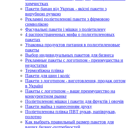
химчистках
Пакети банан від Укрпак - якісні пакети з
вирубною ручкою
Рекламні поліетиленові пакети з фірмовою
символікою
Фасувальні пакети і мішки з поліетилену
4 распространенных мифа о полиэтиленовых
пакетах
Упаковка продуктов питания в полиэтиленовые
пакеты
Выбор индивидуальных пакетов для бизнеса
Рекламные пакеты с логотипом - преимущества и
недостатки
Термозбіжна плівка
Пакети для шин і коліс
Пакети з логотипом - виготовлення, продаж оптом
в Україні
Пакеты с логотипом – ваше преимущество на
конкурентном рынке
Поліетиленові мішки і пакети для фруктів і овочів
Пакети майка з нанесенням друку
Поліетиленова плівка ПВТ рукав, напіврукав,
полотно
Как выбрать правильный размер пакетов для
ваших бизнес-потребностей