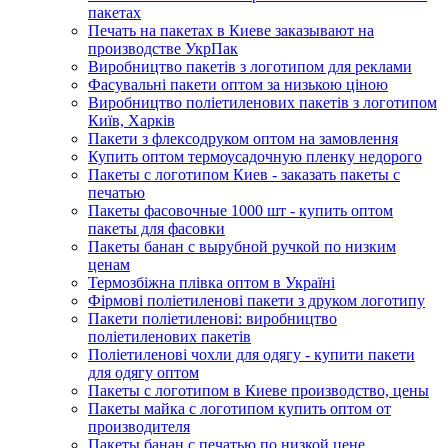
пакетах
Печать на пакетах в Киеве заказывают на
производстве УкрПак
Виробництво пакетів з логотипом для реклами
Фасувальні пакети оптом за низькою ціною
Виробництво поліетиленових пакетів з логотипом
Київ, Харків
Пакети з флексодруком оптом на замовлення
Купить оптом термоусадочную пленку недорого
Пакеты с логотипом Киев - заказать пакеты с
печатью
Пакеты фасовочные 1000 шт - купить оптом
пакеты для фасовки
Пакеты банан с вырубной ручкой по низким
ценам
Термозбіжна плівка оптом в Україні
Фірмові поліетиленові пакети з друком логотипу
Пакети поліетиленові: виробництво
поліетиленових пакетів
Поліетиленові чохли для одягу - купити пакети
для одягу оптом
Пакеты с логотипом в Киеве производство, цены
Пакеты майка с логотипом купить оптом от
производителя
Пакеты банан с печатью по низкой цене