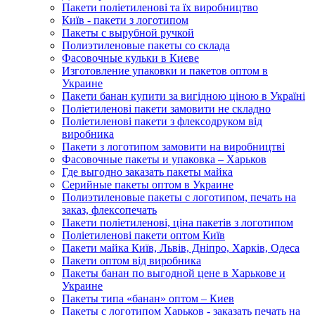
Пакети поліетиленові та їх виробництво
Київ - пакети з логотипом
Пакеты с вырубной ручкой
Полиэтиленовые пакеты со склада
Фасовочные кульки в Киеве
Изготовление упаковки и пакетов оптом в
Украине
Пакети банан купити за вигідною ціною в Україні
Поліетиленові пакети замовити не складно
Поліетиленові пакети з флексодруком від
виробника
Пакети з логотипом замовити на виробництві
Фасовочные пакеты и упаковка – Харьков
Где выгодно заказать пакеты майка
Серийные пакеты оптом в Украине
Полиэтиленовые пакеты с логотипом, печать на
заказ, флексопечать
Пакети поліетиленові, ціна пакетів з логотипом
Поліетиленові пакети оптом Київ
Пакети майка Київ, Львів, Дніпро, Харків, Одеса
Пакети оптом від виробника
Пакеты банан по выгодной цене в Харькове и
Украине
Пакеты типа «банан» оптом – Киев
Пакеты с логотипом Харьков - заказать печать на