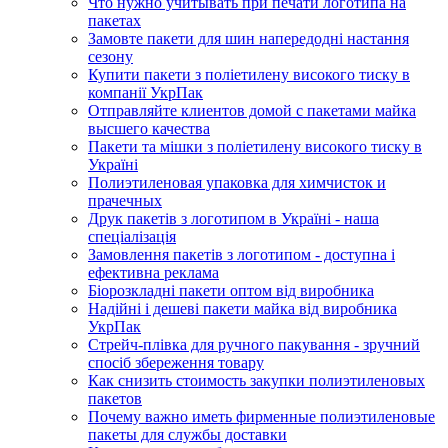
Что нужно учитывать при печати логотипа на
пакетах
Замовте пакети для шин напередодні настання
сезону
Купити пакети з поліетилену високого тиску в
компанії УкрПак
Отправляйте клиентов домой с пакетами майка
высшего качества
Пакети та мішки з поліетилену високого тиску в
Україні
Полиэтиленовая упаковка для химчисток и
прачечных
Друк пакетів з логотипом в Україні - наша
спеціалізація
Замовлення пакетів з логотипом - доступна і
ефективна реклама
Біорозкладні пакети оптом від виробника
Надійні і дешеві пакети майка від виробника
УкрПак
Стрейч-плівка для ручного пакування - зручний
спосіб збереження товару
Как снизить стоимость закупки полиэтиленовых
пакетов
Почему важно иметь фирменные полиэтиленовые
пакеты для службы доставки