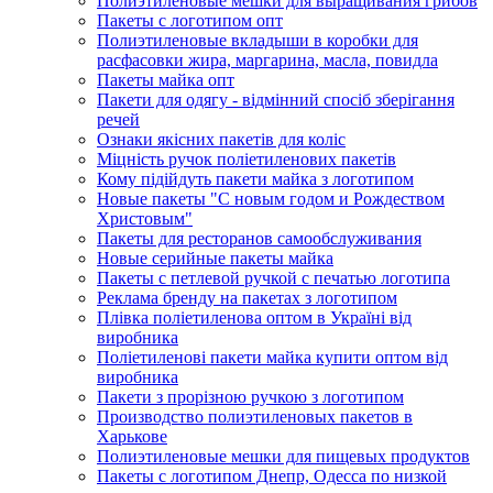
Полиэтиленовые мешки для выращивания грибов
Пакеты с логотипом опт
Полиэтиленовые вкладыши в коробки для
расфасовки жира, маргарина, масла, повидла
Пакеты майка опт
Пакети для одягу - відмінний спосіб зберігання
речей
Ознаки якісних пакетів для коліс
Міцність ручок поліетиленових пакетів
Кому підійдуть пакети майка з логотипом
Новые пакеты "С новым годом и Рождеством
Христовым"
Пакеты для ресторанов самообслуживания
Новые серийные пакеты майка
Пакеты с петлевой ручкой с печатью логотипа
Реклама бренду на пакетах з логотипом
Плівка поліетиленова оптом в Україні від
виробника
Поліетиленові пакети майка купити оптом від
виробника
Пакети з прорізною ручкою з логотипом
Производство полиэтиленовых пакетов в
Харькове
Полиэтиленовые мешки для пищевых продуктов
Пакеты с логотипом Днепр, Одесса по низкой