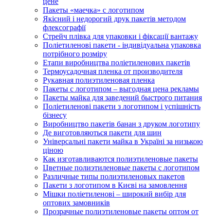
цене
Пакеты «маечка» с логотипом
Якісний і недорогий друк пакетів методом
флексографії
Стрейч плівка для упаковки і фіксації вантажу
Поліетиленові пакети - індивідуальна упаковка
потрібного розміру
Етапи виробництва поліетиленових пакетів
Термоусадочная пленка от производителя
Рукавная полиэтиленовая пленка
Пакеты с логотипом – выгодная цена рекламы
Пакеты майка для заведений быстрого питания
Поліетиленові пакети з логотипом і успішність
бізнесу
Виробництво пакетів банан з друком логотипу
Де виготовляються пакети для шин
Універсальні пакети майка в Україні за низькою
ціною
Как изготавливаются полиэтиленовые пакеты
Цветные полиэтиленовые пакеты с логотипом
Различные типы полиэтиленовых пакетов
Пакети з логотипом в Києві на замовлення
Мішки поліетиленові – широкий вибір для
оптових замовників
Прозрачные полиэтиленовые пакеты оптом от