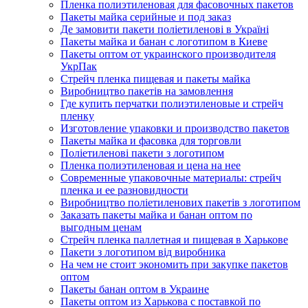
Пленка полиэтиленовая для фасовочных пакетов
Пакеты майка серийные и под заказ
Де замовити пакети поліетиленові в Україні
Пакеты майка и банан с логотипом в Киеве
Пакеты оптом от украинского производителя
УкрПак
Стрейч пленка пищевая и пакеты майка
Виробництво пакетів на замовлення
Где купить перчатки полиэтиленовые и стрейч
пленку
Изготовление упаковки и производство пакетов
Пакеты майка и фасовка для торговли
Поліетиленові пакети з логотипом
Пленка полиэтиленовая и цена на нее
Современные упаковочные материалы: стрейч
пленка и ее разновидности
Виробництво поліетиленових пакетів з логотипом
Заказать пакеты майка и банан оптом по
выгодным ценам
Стрейч пленка паллетная и пищевая в Харькове
Пакети з логотипом від виробника
На чем не стоит экономить при закупке пакетов
оптом
Пакеты банан оптом в Украине
Пакеты оптом из Харькова с поставкой по