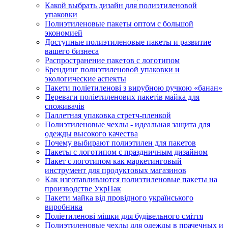
Какой выбрать дизайн для полиэтиленовой
упаковки
Полиэтиленовые пакеты оптом с большой
экономией
Доступные полиэтиленовые пакеты и развитие
вашего бизнеса
Распространение пакетов с логотипом
Брендинг полиэтиленовой упаковки и
экологические аспекты
Пакети поліетиленові з вирубною ручкою «банан»
Переваги поліетиленових пакетів майка для
споживачів
Паллетная упаковка стретч-пленкой
Полиэтиленовые чехлы - идеальная защита для
одежды высокого качества
Почему выбирают полиэтилен для пакетов
Пакеты с логотипом с праздничным дизайном
Пакет с логотипом как маркетинговый
инструмент для продуктовых магазинов
Как изготавливаются полиэтиленовые пакеты на
производстве УкрПак
Пакети майка від провідного українського
виробника
Поліетиленові мішки для будівельного сміття
Полиэтиленовые чехлы для одежды в прачечных и