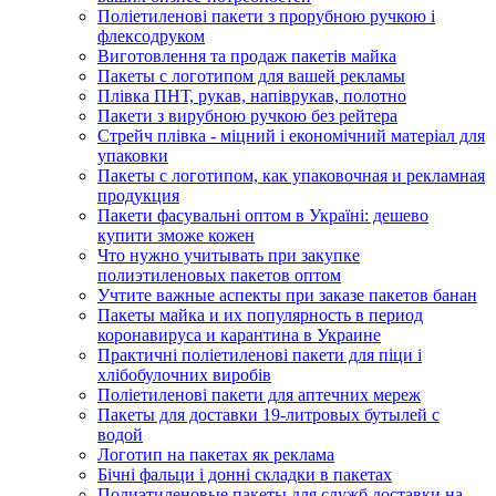
Поліетиленові пакети з прорубною ручкою і
флексодруком
Виготовлення та продаж пакетів майка
Пакеты с логотипом для вашей рекламы
Плівка ПНТ, рукав, напіврукав, полотно
Пакети з вирубною ручкою без рейтера
Стрейч плівка - міцний і економічний матеріал для
упаковки
Пакеты с логотипом, как упаковочная и рекламная
продукция
Пакети фасувальні оптом в Україні: дешево
купити зможе кожен
Что нужно учитывать при закупке
полиэтиленовых пакетов оптом
Учтите важные аспекты при заказе пакетов банан
Пакеты майка и их популярность в период
коронавируса и карантина в Украине
Практичні поліетиленові пакети для піци і
хлібобулочних виробів
Поліетиленові пакети для аптечних мереж
Пакеты для доставки 19-литровых бутылей с
водой
Логотип на пакетах як реклама
Бічні фальци і донні складки в пакетах
Полиэтиленовые пакеты для служб доставки на