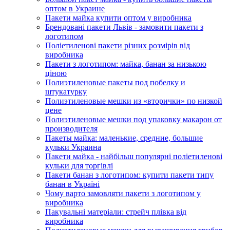
оптом в Украине
Пакети майка купити оптом у виробника
Брендовані пакети Львів - замовити пакети з
логотипом
Поліетиленові пакети різних розмірів від
виробника
Пакети з логотипом: майка, банан за низькою
ціною
Полиэтиленовые пакеты под побелку и
штукатурку
Полиэтиленовые мешки из «вторички» по низкой
цене
Полиэтиленовые мешки под упаковку макарон от
производителя
Пакеты майка: маленькие, средние, большие
кульки Украина
Пакети майка - найбільш популярні поліетиленові
кульки для торгівлі
Пакети банан з логотипом: купити пакети типу
банан в Україні
Чому варто замовляти пакети з логотипом у
виробника
Пакувальні матеріали: стрейч плівка від
виробника