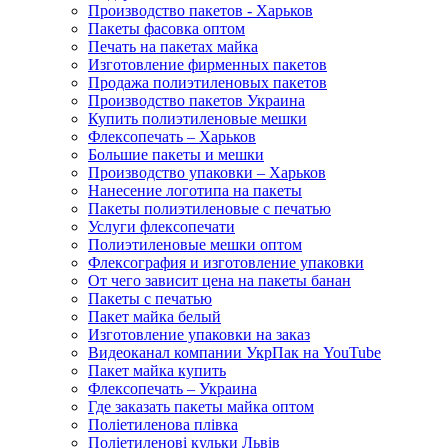
Производство пакетов - Харьков
Пакеты фасовка оптом
Печать на пакетах майка
Изготовление фирменных пакетов
Продажа полиэтиленовых пакетов
Производство пакетов Украина
Купить полиэтиленовые мешки
Флексопечать – Харьков
Большие пакеты и мешки
Производство упаковки – Харьков
Нанесение логотипа на пакеты
Пакеты полиэтиленовые с печатью
Услуги флексопечати
Полиэтиленовые мешки оптом
Флексография и изготовление упаковки
От чего зависит цена на пакеты банан
Пакеты с печатью
Пакет майка белый
Изготовление упаковки на заказ
Видеоканал компании УкрПак на YouTube
Пакет майка купить
Флексопечать – Украина
Где заказать пакеты майка оптом
Поліетиленова плівка
Поліетиленові кульки Львів