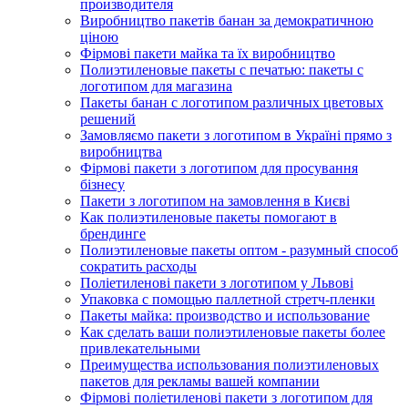
производителя
Виробництво пакетів банан за демократичною
ціною
Фірмові пакети майка та їх виробництво
Полиэтиленовые пакеты с печатью: пакеты с
логотипом для магазина
Пакеты банан с логотипом различных цветовых
решений
Замовляємо пакети з логотипом в Україні прямо з
виробництва
Фірмові пакети з логотипом для просування
бізнесу
Пакети з логотипом на замовлення в Києві
Как полиэтиленовые пакеты помогают в
брендинге
Полиэтиленовые пакеты оптом - разумный способ
сократить расходы
Поліетиленові пакети з логотипом у Львові
Упаковка с помощью паллетной стретч-пленки
Пакеты майка: производство и использование
Как сделать ваши полиэтиленовые пакеты более
привлекательными
Преимущества использования полиэтиленовых
пакетов для рекламы вашей компании
Фірмові поліетиленові пакети з логотипом для