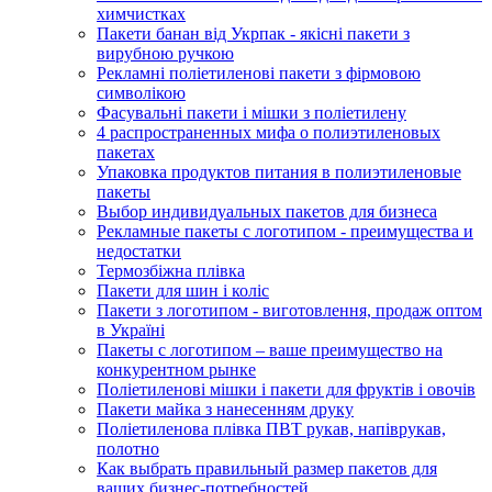
химчистках
Пакети банан від Укрпак - якісні пакети з
вирубною ручкою
Рекламні поліетиленові пакети з фірмовою
символікою
Фасувальні пакети і мішки з поліетилену
4 распространенных мифа о полиэтиленовых
пакетах
Упаковка продуктов питания в полиэтиленовые
пакеты
Выбор индивидуальных пакетов для бизнеса
Рекламные пакеты с логотипом - преимущества и
недостатки
Термозбіжна плівка
Пакети для шин і коліс
Пакети з логотипом - виготовлення, продаж оптом
в Україні
Пакеты с логотипом – ваше преимущество на
конкурентном рынке
Поліетиленові мішки і пакети для фруктів і овочів
Пакети майка з нанесенням друку
Поліетиленова плівка ПВТ рукав, напіврукав,
полотно
Как выбрать правильный размер пакетов для
ваших бизнес-потребностей