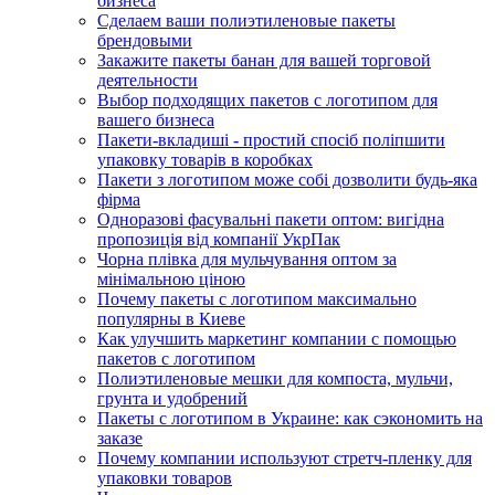
бизнеса
Сделаем ваши полиэтиленовые пакеты
брендовыми
Закажите пакеты банан для вашей торговой
деятельности
Выбор подходящих пакетов с логотипом для
вашего бизнеса
Пакети-вкладиші - простий спосіб поліпшити
упаковку товарів в коробках
Пакети з логотипом може собі дозволити будь-яка
фірма
Одноразові фасувальні пакети оптом: вигідна
пропозиція від компанії УкрПак
Чорна плівка для мульчування оптом за
мінімальною ціною
Почему пакеты с логотипом максимально
популярны в Киеве
Как улучшить маркетинг компании с помощью
пакетов с логотипом
Полиэтиленовые мешки для компоста, мульчи,
грунта и удобрений
Пакеты с логотипом в Украине: как сэкономить на
заказе
Почему компании используют стретч-пленку для
упаковки товаров