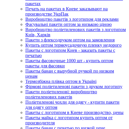
пакетах
Печать на пакетах в Киеве заказывают на
производстве УкрПак
Виробництво пакетів з логотипом для реклами
Фасувальні пакети оптом за низькою ціною
Виробництво поліетиленових пакетів з логотипом
Київ, Харків
Пакети з флексодруком оптом на замовлення
Купить оптом термоусадочную пленку недорого
Пакеты с логотипом Киев - заказать пакеты с
печатью
Пакеты фасовочные 1000 шт - купить оптом
пакеты для фасовки
Пакеты банан с вырубной ручкой по низким
ценам
Термозбіжна плівка оптом в Україні
Фірмові поліетиленові пакети з друком логотипу
Пакети поліетиленові: виробництво
поліетиленових пакетів
Поліетиленові чохли для одягу - купити пакети
для одягу оптом
Пакеты с логотипом в Киеве производство, цены
Пакеты майка с логотипом купить оптом от
производителя
Пакеты банан с печатью по низкой цене