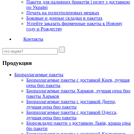
Пакети для паливних брикетів і пелет з доставкою
по Україні
Печать на полиэтиленовых мешках
Боковые и донные складки в пакетах
Успейте заказать фирменные пакеты к Новому
году и Рождеству
Контакты
Продукция
Биоразлагаемые пакеты
Биоразлагаемые пакеты с доставкой Киев, лучшая
цена био пакеты
Биоразлагаемые пакеты Харьков, лучшая цена био
пакеты Харьков
Биоразлагаемые пакеты с доставкой Днепр,
лучшая цена био пакеты
Биоразлагаемые пакеты с доставкой Одесса,
лучшая цена био пакеты
Біорозкладні пакети з доставкою Львів, краща ціна
біо пакети
Биоразлагаемые пакеты с доставкой Краматорск,