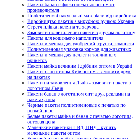
Пакеты банан с флексопечатью оптом от
производителя
Поліетиленові пакувальні матеріали від виробника
Виробництво пакетів з вирубною ручкою Україна
Стретч плівка палетна та харчова
Замовити поліетиленові пакети з друком логотипу
Пакеты для кошачьего наполнителя
Пакеты и мешки для удобрений, грунта, компоста
Полиэтиленовая упаковка кормов для животных
Пакеты и мешки для пеллет и топливных
брикетов
Пакети майка великим і дрібним оптом в Україні
Пакети з логотипом Київ оптом - замовити друк
на пакетах
Пакети на замовлення Львів - замовити пакети з
логотипом Львів
Пакети банан з логотипом опт: друк реклами на
пакетах, ціна
Черные пакеты полиэтиленовые с печатью по
низкой цене
Белые пакеты майка и банан с печатью логотипа,
оптовая цена
Маленькие пакетики ПВД, ПНД - купить
маленькие пакеты оптом
Большой пакет майка - купить большие пакеты