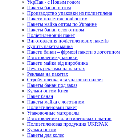
УкрПак - с Новым годом
Пакеты банан оптом
Производство упаковки из полиэтилена
Пакети поліетиленові оптом
Пакеты майка оптом по Украине
Пакеты банан с логотипом
Поліетиленовий пакет
Виготовлення поліетиленових пакетів
Купить пакеты майка
Пакети банан – фірмові пакети з логотипом
Изготовление упаковки
Пакети майка від виробника
Печать рекламы на пакетах
Реклама на пакетах
Стрейч пленка для упаковки паллет
Пакеты банан под заказ
Кульки оптом Киев
Пакет банан
Пакеты майка с логотипом
Полиэтиленовый пакет
Упаковочные материалы
Изготовление полиэтиленовых пакетов
Полиэтиленовая продукция UKRPAK
Кульки оптом
Пакеты для колес