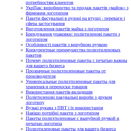
потребностям клиентов
УкрПак: виробництво та продаж пакетів «майок» з
фірмовим логотипом
Пакети фасувальні в рулоні на втулці - переваги і
сфера застосування
Виготовлення пакетів майка з логотипом
Брендування упаковки: поліетиленові пакети з
логотипом
Особливості пакетів з вирубною ручкою
Конкурентные преимущества полиэтиленовых
пакетов
Почему полиэтиленовые пакеты с печатью важны
для вашего бизнеса
Прозрачные полиэтиленовые пакеты от
производителя
Универсальные полиэтиленовые пакеты для
хранения и переноски товаров
Використання пакетів-вкладишів
Поліетиленові пакувальні вироби з друком
логотипу
Вузькі рукава з ПВТ і їх використання
Навіщо потрібні пакети з логотипом
Пакеты полиэтиленовые с вырубной ручкой и
печатью логотипа
Полиэтиленовые пакеты для вашего бизнеса