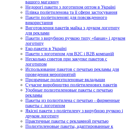
вашого магазину
Недорогі пакети з логотипом оптом в Україні
Плівка поліетиленова та її сфери застосування
Пакети поліетиленові для повсякденного
використання
Виготовлення пакетів майка з друком логотипу
для реклами
Пакети з вирубною ручкою типу «банан» і друком
логотипу
Еко-пакети в Україні
Пакети з логотипом для B2C і B2B компаній
Несколько советов при закупке пакетов с
логотипом
Использование пакетов с печатью рекламы для
проведения мероприятий
Прозрачные полиэтиленовые вкладыши
Сучасне виробництво поліетиленових пакетів
Удобные полиэтиленовые пакеты с печатью
рекламы
Пакеты из полиэтилена с печатью - фирменные
пакеты с логотипом
Якісні пакети з поліетилену з вирубною ручкою і
друком логотипу
Практичные пакеты с рекламной печатью
Полиэтиленовые пакеты, адаптированные к