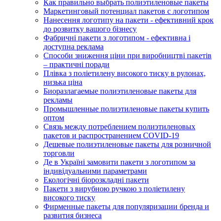
Как правильно выбрать полиэтиленовые пакеты
Маркетинговый потенциал пакетов с логотипом
Нанесення логотипу на пакети - ефективний крок
до розвитку вашого бізнесу
Фабричні пакети з логотипом - ефективна і
доступна реклама
Способи зниження ціни при виробництві пакетів
– практичні поради
Плівка з поліетилену високого тиску в рулонах,
низька ціна
Биоразлагаемые полиэтиленовые пакеты для
рекламы
Промышленные полиэтиленовые пакеты купить
оптом
Связь между потреблением полиэтиленовых
пакетов и распространением COVID-19
Дешевые полиэтиленовые пакеты для розничной
торговли
Де в Україні замовити пакети з логотипом за
індивідуальними параметрами
Екологічні біорозкладні пакети
Пакети з вирубною ручкою з поліетилену
високого тиску
Фирменные пакеты для популяризации бренда и
развития бизнеса