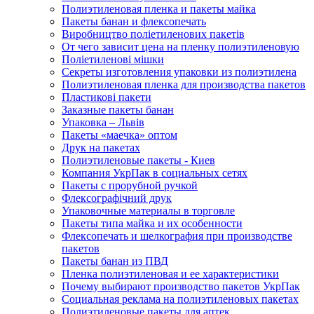
Полиэтиленовая пленка и пакеты майка
Пакеты банан и флексопечать
Виробництво поліетиленових пакетів
От чего зависит цена на пленку полиэтиленовую
Поліетиленові мішки
Секреты изготовления упаковки из полиэтилена
Полиэтиленовая пленка для производства пакетов
Пластикові пакети
Заказные пакеты банан
Упаковка – Львів
Пакеты «маечка» оптом
Друк на пакетах
Полиэтиленовые пакеты - Киев
Компания УкрПак в социальных сетях
Пакеты с прорубной ручкой
Флексографічний друк
Упаковочные материалы в торговле
Пакеты типа майка и их особенности
Флексопечать и шелкография при производстве
пакетов
Пакеты банан из ПВД
Пленка полиэтиленовая и ее характеристики
Почему выбирают производство пакетов УкрПак
Социальная реклама на полиэтиленовых пакетах
Полиэтиленовые пакеты для аптек