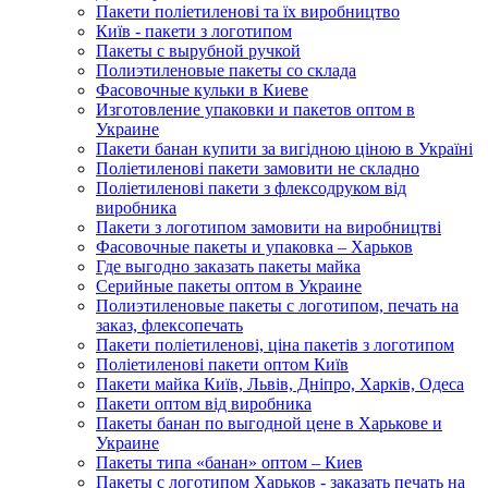
Пакети поліетиленові та їх виробництво
Київ - пакети з логотипом
Пакеты с вырубной ручкой
Полиэтиленовые пакеты со склада
Фасовочные кульки в Киеве
Изготовление упаковки и пакетов оптом в
Украине
Пакети банан купити за вигідною ціною в Україні
Поліетиленові пакети замовити не складно
Поліетиленові пакети з флексодруком від
виробника
Пакети з логотипом замовити на виробництві
Фасовочные пакеты и упаковка – Харьков
Где выгодно заказать пакеты майка
Серийные пакеты оптом в Украине
Полиэтиленовые пакеты с логотипом, печать на
заказ, флексопечать
Пакети поліетиленові, ціна пакетів з логотипом
Поліетиленові пакети оптом Київ
Пакети майка Київ, Львів, Дніпро, Харків, Одеса
Пакети оптом від виробника
Пакеты банан по выгодной цене в Харькове и
Украине
Пакеты типа «банан» оптом – Киев
Пакеты с логотипом Харьков - заказать печать на