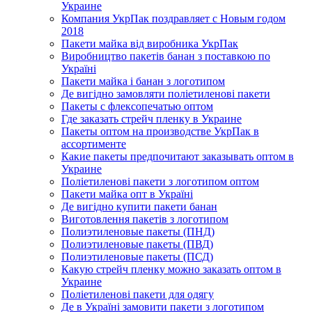
Украине
Компания УкрПак поздравляет с Новым годом
2018
Пакети майка від виробника УкрПак
Виробництво пакетів банан з поставкою по
Україні
Пакети майка і банан з логотипом
Де вигідно замовляти поліетиленові пакети
Пакеты с флексопечатью оптом
Где заказать стрейч пленку в Украине
Пакеты оптом на производстве УкрПак в
ассортименте
Какие пакеты предпочитают заказывать оптом в
Украине
Поліетиленові пакети з логотипом оптом
Пакети майка опт в Україні
Де вигідно купити пакети банан
Виготовлення пакетів з логотипом
Полиэтиленовые пакеты (ПНД)
Полиэтиленовые пакеты (ПВД)
Полиэтиленовые пакеты (ПСД)
Какую стрейч пленку можно заказать оптом в
Украине
Поліетиленові пакети для одягу
Де в Україні замовити пакети з логотипом