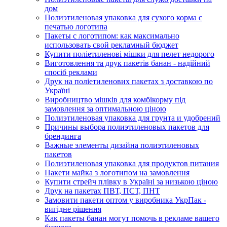
дом
Полиэтиленовая упаковка для сухого корма с
печатью логотипа
Пакеты с логотипом: как максимально
использовать свой рекламный бюджет
Купити поліетиленові мішки для пелет недорого
Виготовлення та друк пакетів банан - надійний
спосіб реклами
Друк на поліетиленових пакетах з доставкою по
Україні
Виробництво мішків для комбікорму під
замовлення за оптимальною ціною
Полиэтиленовая упаковка для грунта и удобрений
Причины выбора полиэтиленовых пакетов для
брендинга
Важные элементы дизайна полиэтиленовых
пакетов
Полиэтиленовая упаковка для продуктов питания
Пакети майка з логотипом на замовлення
Купити стрейч плівку в Україні за низькою ціною
Друк на пакетах ПВТ, ПСТ, ПНТ
Замовити пакети оптом у виробника УкрПак -
вигідне рішення
Как пакеты банан могут помочь в рекламе вашего