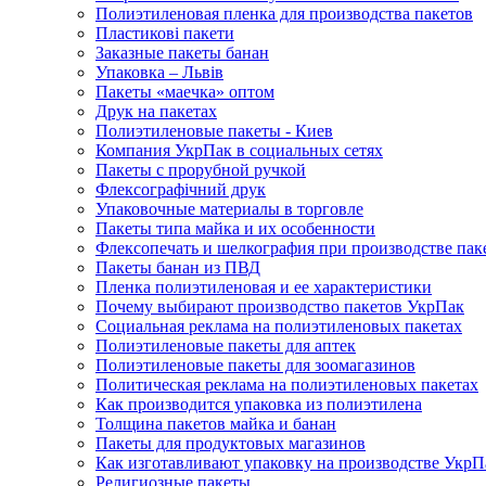
Полиэтиленовая пленка для производства пакетов
Пластикові пакети
Заказные пакеты банан
Упаковка – Львів
Пакеты «маечка» оптом
Друк на пакетах
Полиэтиленовые пакеты - Киев
Компания УкрПак в социальных сетях
Пакеты с прорубной ручкой
Флексографічний друк
Упаковочные материалы в торговле
Пакеты типа майка и их особенности
Флексопечать и шелкография при производстве пак
Пакеты банан из ПВД
Пленка полиэтиленовая и ее характеристики
Почему выбирают производство пакетов УкрПак
Социальная реклама на полиэтиленовых пакетах
Полиэтиленовые пакеты для аптек
Полиэтиленовые пакеты для зоомагазинов
Политическая реклама на полиэтиленовых пакетах
Как производится упаковка из полиэтилена
Толщина пакетов майка и банан
Пакеты для продуктовых магазинов
Как изготавливают упаковку на производстве УкрП
Религиозные пакеты