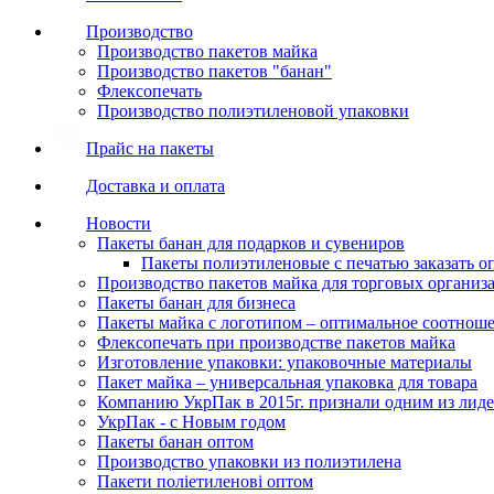
Производство
Производство пакетов майка
Производство пакетов "банан"
Флексопечать
Производство полиэтиленовой упаковки
Прайс на пакеты
Доставка и оплата
Новости
Пакеты банан для подарков и сувениров
Пакеты полиэтиленовые с печатью заказать о
Производство пакетов майка для торговых организ
Пакеты банан для бизнеса
Пакеты майка с логотипом – оптимальное соотноше
Флексопечать при производстве пакетов майка
Изготовление упаковки: упаковочные материалы
Пакет майка – универсальная упаковка для товара
Компанию УкрПак в 2015г. признали одним из лид
УкрПак - с Новым годом
Пакеты банан оптом
Производство упаковки из полиэтилена
Пакети поліетиленові оптом