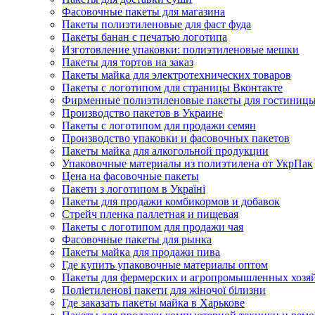
Фасовочные пакеты для магазина
Пакеты полиэтиленовые для фаст фуда
Пакеты банан с печатью логотипа
Изготовление упаковки: полиэтиленовые мешки
Пакеты для тортов на заказ
Пакеты майка для электротехнических товаров
Пакеты с логотипом для страницы Вконтакте
Фирменные полиэтиленовые пакеты для гостиниц
Производство пакетов в Украине
Пакеты с логотипом для продажи семян
Производство упаковки и фасовочных пакетов
Пакеты майка для алкогольной продукции
Упаковочные материалы из полиэтилена от УкрПак
Цена на фасовочные пакеты
Пакети з логотипом в Україні
Пакеты для продажи комбикормов и добавок
Стрейч пленка паллетная и пищевая
Пакеты с логотипом для продажи чая
Фасовочные пакеты для рынка
Пакеты майка для продажи пива
Где купить упаковочные материалы оптом
Пакеты для фермерских и агропромышленных хозя
Поліетиленові пакети для жіночої білизни
Где заказать пакеты майка в Харькове