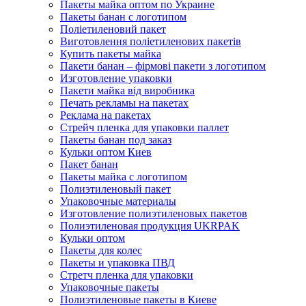
Пакеты майка оптом по Украине
Пакеты банан с логотипом
Поліетиленовий пакет
Виготовлення поліетиленових пакетів
Купить пакеты майка
Пакети банан – фірмові пакети з логотипом
Изготовление упаковки
Пакети майка від виробника
Печать рекламы на пакетах
Реклама на пакетах
Стрейч пленка для упаковки паллет
Пакеты банан под заказ
Кульки оптом Киев
Пакет банан
Пакеты майка с логотипом
Полиэтиленовый пакет
Упаковочные материалы
Изготовление полиэтиленовых пакетов
Полиэтиленовая продукция UKRPAK
Кульки оптом
Пакеты для колес
Пакеты и упаковка ПВД
Стретч пленка для упаковки
Упаковочные пакеты
Полиэтиленовые пакеты в Киеве