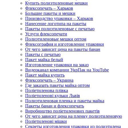
Купить полиэтиленовые мешки
Флексопечать – Харьков
Большие пакеты и мешки
Производство упаковки – Харьков
Нанесение логотипа на пакеты
Пакеты полиэтиленовые с печатью
Услуги флексопечати
Полиэтиленовые мешки оптом
Флексография и изготовление упаковки
От чего зависит цена на пакеты банан
Пакеты с печатью
Пакет майка белый
Изготовление упаковки на заказ
Видеоканал компании УкрПак на YouTube
Пакет майка купить
Флексопечать – Украина
Где заказать пакеты майка оптом
Поліетиленова плівка
Поліетиленові кульки Львів
Полиэтиленовая пленка и пакеты майка
Пакеты банан и флексопечать
Виробництво поліетиленових пакетів
От чего зависит цена на пленку полиэтиленовую
Поліетиленові мішки
Секреты изготовления упаковки из полиэтилена