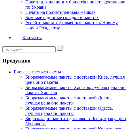
Пакети для паливних брикетів і пелет з доставкою
по Україні
Печать на полиэтиленовых мешках
Боковые и донные складки в пакетах
Успейте заказать фирменные пакеты к Новому
году и Рождеству
Контакты
Продукция
Биоразлагаемые пакеты
Биоразлагаемые пакеты с доставкой Киев, лучшая
цена био пакеты
Биоразлагаемые пакеты Харьков, лучшая цена био
пакеты Харьков
Биоразлагаемые пакеты с доставкой Днепр,
лучшая цена био пакеты
Биоразлагаемые пакеты с доставкой Одесса,
лучшая цена био пакеты
Біорозкладні пакети з доставкою Львів, краща ціна
біо пакети
Биоразлагаемые пакеты с доставкой Краматорск,