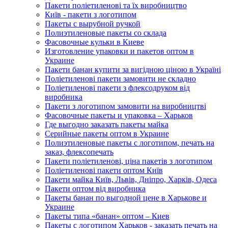
Пакети поліетиленові та їх виробництво
Київ - пакети з логотипом
Пакеты с вырубной ручкой
Полиэтиленовые пакеты со склада
Фасовочные кульки в Киеве
Изготовление упаковки и пакетов оптом в
Украине
Пакети банан купити за вигідною ціною в Україні
Поліетиленові пакети замовити не складно
Поліетиленові пакети з флексодруком від
виробника
Пакети з логотипом замовити на виробництві
Фасовочные пакеты и упаковка – Харьков
Где выгодно заказать пакеты майка
Серийные пакеты оптом в Украине
Полиэтиленовые пакеты с логотипом, печать на
заказ, флексопечать
Пакети поліетиленові, ціна пакетів з логотипом
Поліетиленові пакети оптом Київ
Пакети майка Київ, Львів, Дніпро, Харків, Одеса
Пакети оптом від виробника
Пакеты банан по выгодной цене в Харькове и
Украине
Пакеты типа «банан» оптом – Киев
Пакеты с логотипом Харьков - заказать печать на