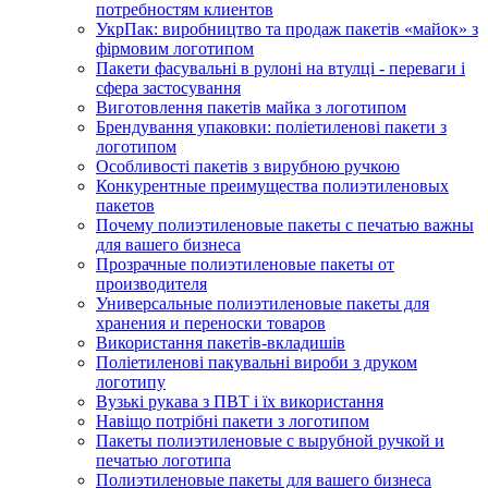
потребностям клиентов
УкрПак: виробництво та продаж пакетів «майок» з
фірмовим логотипом
Пакети фасувальні в рулоні на втулці - переваги і
сфера застосування
Виготовлення пакетів майка з логотипом
Брендування упаковки: поліетиленові пакети з
логотипом
Особливості пакетів з вирубною ручкою
Конкурентные преимущества полиэтиленовых
пакетов
Почему полиэтиленовые пакеты с печатью важны
для вашего бизнеса
Прозрачные полиэтиленовые пакеты от
производителя
Универсальные полиэтиленовые пакеты для
хранения и переноски товаров
Використання пакетів-вкладишів
Поліетиленові пакувальні вироби з друком
логотипу
Вузькі рукава з ПВТ і їх використання
Навіщо потрібні пакети з логотипом
Пакеты полиэтиленовые с вырубной ручкой и
печатью логотипа
Полиэтиленовые пакеты для вашего бизнеса