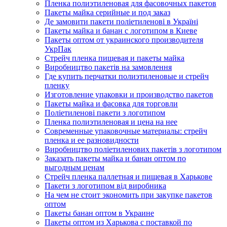
Пленка полиэтиленовая для фасовочных пакетов
Пакеты майка серийные и под заказ
Де замовити пакети поліетиленові в Україні
Пакеты майка и банан с логотипом в Киеве
Пакеты оптом от украинского производителя
УкрПак
Стрейч пленка пищевая и пакеты майка
Виробництво пакетів на замовлення
Где купить перчатки полиэтиленовые и стрейч
пленку
Изготовление упаковки и производство пакетов
Пакеты майка и фасовка для торговли
Поліетиленові пакети з логотипом
Пленка полиэтиленовая и цена на нее
Современные упаковочные материалы: стрейч
пленка и ее разновидности
Виробництво поліетиленових пакетів з логотипом
Заказать пакеты майка и банан оптом по
выгодным ценам
Стрейч пленка паллетная и пищевая в Харькове
Пакети з логотипом від виробника
На чем не стоит экономить при закупке пакетов
оптом
Пакеты банан оптом в Украине
Пакеты оптом из Харькова с поставкой по