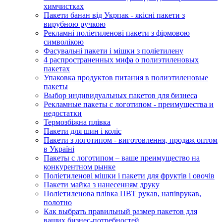
химчистках
Пакети банан від Укрпак - якісні пакети з
вирубною ручкою
Рекламні поліетиленові пакети з фірмовою
символікою
Фасувальні пакети і мішки з поліетилену
4 распространенных мифа о полиэтиленовых
пакетах
Упаковка продуктов питания в полиэтиленовые
пакеты
Выбор индивидуальных пакетов для бизнеса
Рекламные пакеты с логотипом - преимущества и
недостатки
Термозбіжна плівка
Пакети для шин і коліс
Пакети з логотипом - виготовлення, продаж оптом
в Україні
Пакеты с логотипом – ваше преимущество на
конкурентном рынке
Поліетиленові мішки і пакети для фруктів і овочів
Пакети майка з нанесенням друку
Поліетиленова плівка ПВТ рукав, напіврукав,
полотно
Как выбрать правильный размер пакетов для
ваших бизнес-потребностей