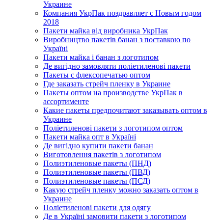
Украине
Компания УкрПак поздравляет с Новым годом
2018
Пакети майка від виробника УкрПак
Виробництво пакетів банан з поставкою по
Україні
Пакети майка і банан з логотипом
Де вигідно замовляти поліетиленові пакети
Пакеты с флексопечатью оптом
Где заказать стрейч пленку в Украине
Пакеты оптом на производстве УкрПак в
ассортименте
Какие пакеты предпочитают заказывать оптом в
Украине
Поліетиленові пакети з логотипом оптом
Пакети майка опт в Україні
Де вигідно купити пакети банан
Виготовлення пакетів з логотипом
Полиэтиленовые пакеты (ПНД)
Полиэтиленовые пакеты (ПВД)
Полиэтиленовые пакеты (ПСД)
Какую стрейч пленку можно заказать оптом в
Украине
Поліетиленові пакети для одягу
Де в Україні замовити пакети з логотипом