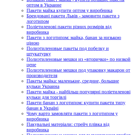
оптом в Украине
Пакети майка купити оптом у виробника
Брендовані пакети Львів - замовити пакети з
логотипом
Поліетиленові пакети різних розмірів від
виробника
Пакети з логотипом: майка, банан за низькою
ціною
Полиэтиленовые пакеты под побелку и
штукатурку
Полиэтиленовые мешки из «вторички» по низкой
цене
Полиэтиленовые мешки под упаковку макарон от
производителя
Пакеты майка: маленькие, средние, большие
кульки Украина
Пакети майка - найбільш популярні поліетиленові
кульки для торгівлі
Пакети банан з логотипом: купити пакети типу
банан в Україні
Чому варто замовляти пакети з логотипом у
виробника
Пакувальні матеріали: стрейч плівка від
виробника