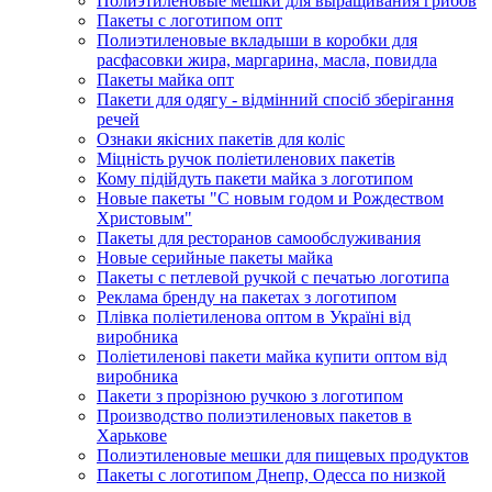
Полиэтиленовые мешки для выращивания грибов
Пакеты с логотипом опт
Полиэтиленовые вкладыши в коробки для
расфасовки жира, маргарина, масла, повидла
Пакеты майка опт
Пакети для одягу - відмінний спосіб зберігання
речей
Ознаки якісних пакетів для коліс
Міцність ручок поліетиленових пакетів
Кому підійдуть пакети майка з логотипом
Новые пакеты "С новым годом и Рождеством
Христовым"
Пакеты для ресторанов самообслуживания
Новые серийные пакеты майка
Пакеты с петлевой ручкой с печатью логотипа
Реклама бренду на пакетах з логотипом
Плівка поліетиленова оптом в Україні від
виробника
Поліетиленові пакети майка купити оптом від
виробника
Пакети з прорізною ручкою з логотипом
Производство полиэтиленовых пакетов в
Харькове
Полиэтиленовые мешки для пищевых продуктов
Пакеты с логотипом Днепр, Одесса по низкой