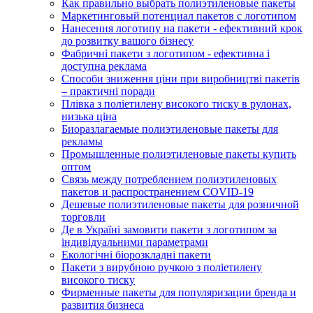
Как правильно выбрать полиэтиленовые пакеты
Маркетинговый потенциал пакетов с логотипом
Нанесення логотипу на пакети - ефективний крок
до розвитку вашого бізнесу
Фабричні пакети з логотипом - ефективна і
доступна реклама
Способи зниження ціни при виробництві пакетів
– практичні поради
Плівка з поліетилену високого тиску в рулонах,
низька ціна
Биоразлагаемые полиэтиленовые пакеты для
рекламы
Промышленные полиэтиленовые пакеты купить
оптом
Связь между потреблением полиэтиленовых
пакетов и распространением COVID-19
Дешевые полиэтиленовые пакеты для розничной
торговли
Де в Україні замовити пакети з логотипом за
індивідуальними параметрами
Екологічні біорозкладні пакети
Пакети з вирубною ручкою з поліетилену
високого тиску
Фирменные пакеты для популяризации бренда и
развития бизнеса