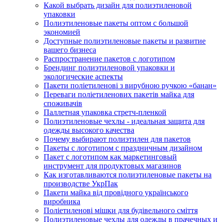
Какой выбрать дизайн для полиэтиленовой
упаковки
Полиэтиленовые пакеты оптом с большой
экономией
Доступные полиэтиленовые пакеты и развитие
вашего бизнеса
Распространение пакетов с логотипом
Брендинг полиэтиленовой упаковки и
экологические аспекты
Пакети поліетиленові з вирубною ручкою «банан»
Переваги поліетиленових пакетів майка для
споживачів
Паллетная упаковка стретч-пленкой
Полиэтиленовые чехлы - идеальная защита для
одежды высокого качества
Почему выбирают полиэтилен для пакетов
Пакеты с логотипом с праздничным дизайном
Пакет с логотипом как маркетинговый
инструмент для продуктовых магазинов
Как изготавливаются полиэтиленовые пакеты на
производстве УкрПак
Пакети майка від провідного українського
виробника
Поліетиленові мішки для будівельного сміття
Полиэтиленовые чехлы для одежды в прачечных и