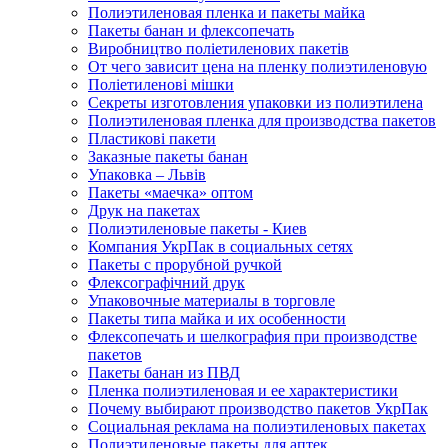
Полиэтиленовая пленка и пакеты майка
Пакеты банан и флексопечать
Виробництво поліетиленових пакетів
От чего зависит цена на пленку полиэтиленовую
Поліетиленові мішки
Секреты изготовления упаковки из полиэтилена
Полиэтиленовая пленка для производства пакетов
Пластикові пакети
Заказные пакеты банан
Упаковка – Львів
Пакеты «маечка» оптом
Друк на пакетах
Полиэтиленовые пакеты - Киев
Компания УкрПак в социальных сетях
Пакеты с прорубной ручкой
Флексографічний друк
Упаковочные материалы в торговле
Пакеты типа майка и их особенности
Флексопечать и шелкография при производстве
пакетов
Пакеты банан из ПВД
Пленка полиэтиленовая и ее характеристики
Почему выбирают производство пакетов УкрПак
Социальная реклама на полиэтиленовых пакетах
Полиэтиленовые пакеты для аптек