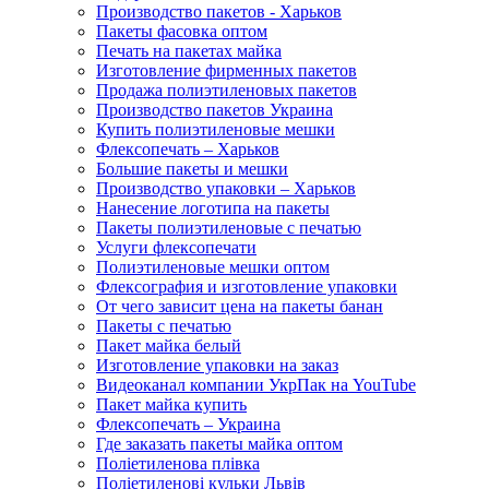
Производство пакетов - Харьков
Пакеты фасовка оптом
Печать на пакетах майка
Изготовление фирменных пакетов
Продажа полиэтиленовых пакетов
Производство пакетов Украина
Купить полиэтиленовые мешки
Флексопечать – Харьков
Большие пакеты и мешки
Производство упаковки – Харьков
Нанесение логотипа на пакеты
Пакеты полиэтиленовые с печатью
Услуги флексопечати
Полиэтиленовые мешки оптом
Флексография и изготовление упаковки
От чего зависит цена на пакеты банан
Пакеты с печатью
Пакет майка белый
Изготовление упаковки на заказ
Видеоканал компании УкрПак на YouTube
Пакет майка купить
Флексопечать – Украина
Где заказать пакеты майка оптом
Поліетиленова плівка
Поліетиленові кульки Львів