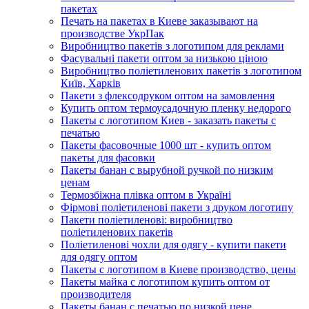
пакетах
Печать на пакетах в Киеве заказывают на
производстве УкрПак
Виробництво пакетів з логотипом для реклами
Фасувальні пакети оптом за низькою ціною
Виробництво поліетиленових пакетів з логотипом
Київ, Харків
Пакети з флексодруком оптом на замовлення
Купить оптом термоусадочную пленку недорого
Пакеты с логотипом Киев - заказать пакеты с
печатью
Пакеты фасовочные 1000 шт - купить оптом
пакеты для фасовки
Пакеты банан с вырубной ручкой по низким
ценам
Термозбіжна плівка оптом в Україні
Фірмові поліетиленові пакети з друком логотипу
Пакети поліетиленові: виробництво
поліетиленових пакетів
Поліетиленові чохли для одягу - купити пакети
для одягу оптом
Пакеты с логотипом в Киеве производство, цены
Пакеты майка с логотипом купить оптом от
производителя
Пакеты банан с печатью по низкой цене