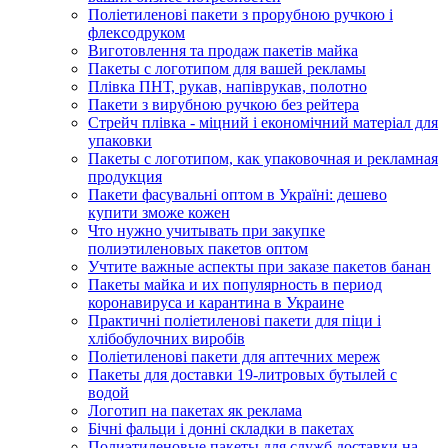
Поліетиленові пакети з прорубною ручкою і
флексодруком
Виготовлення та продаж пакетів майка
Пакеты с логотипом для вашей рекламы
Плівка ПНТ, рукав, напіврукав, полотно
Пакети з вирубною ручкою без рейтера
Стрейч плівка - міцний і економічний матеріал для
упаковки
Пакеты с логотипом, как упаковочная и рекламная
продукция
Пакети фасувальні оптом в Україні: дешево
купити зможе кожен
Что нужно учитывать при закупке
полиэтиленовых пакетов оптом
Учтите важные аспекты при заказе пакетов банан
Пакеты майка и их популярность в период
коронавируса и карантина в Украине
Практичні поліетиленові пакети для піци і
хлібобулочних виробів
Поліетиленові пакети для аптечних мереж
Пакеты для доставки 19-литровых бутылей с
водой
Логотип на пакетах як реклама
Бічні фальци і донні складки в пакетах
Полиэтиленовые пакеты для служб доставки на