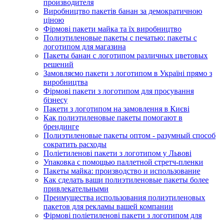
производителя
Виробництво пакетів банан за демократичною
ціною
Фірмові пакети майка та їх виробництво
Полиэтиленовые пакеты с печатью: пакеты с
логотипом для магазина
Пакеты банан с логотипом различных цветовых
решений
Замовляємо пакети з логотипом в Україні прямо з
виробництва
Фірмові пакети з логотипом для просування
бізнесу
Пакети з логотипом на замовлення в Києві
Как полиэтиленовые пакеты помогают в
брендинге
Полиэтиленовые пакеты оптом - разумный способ
сократить расходы
Поліетиленові пакети з логотипом у Львові
Упаковка с помощью паллетной стретч-пленки
Пакеты майка: производство и использование
Как сделать ваши полиэтиленовые пакеты более
привлекательными
Преимущества использования полиэтиленовых
пакетов для рекламы вашей компании
Фірмові поліетиленові пакети з логотипом для