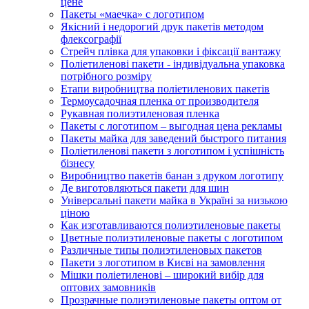
цене
Пакеты «маечка» с логотипом
Якісний і недорогий друк пакетів методом
флексографії
Стрейч плівка для упаковки і фіксації вантажу
Поліетиленові пакети - індивідуальна упаковка
потрібного розміру
Етапи виробництва поліетиленових пакетів
Термоусадочная пленка от производителя
Рукавная полиэтиленовая пленка
Пакеты с логотипом – выгодная цена рекламы
Пакеты майка для заведений быстрого питания
Поліетиленові пакети з логотипом і успішність
бізнесу
Виробництво пакетів банан з друком логотипу
Де виготовляються пакети для шин
Універсальні пакети майка в Україні за низькою
ціною
Как изготавливаются полиэтиленовые пакеты
Цветные полиэтиленовые пакеты с логотипом
Различные типы полиэтиленовых пакетов
Пакети з логотипом в Києві на замовлення
Мішки поліетиленові – широкий вибір для
оптових замовників
Прозрачные полиэтиленовые пакеты оптом от