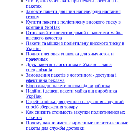
Что нужно учитывать при печати логотипа на
пакетах
Замовте пакети для шин напередодні настання
сезону
Купити пакети з поліетилену високого тиску в
компанії УкрПак
Отправляйте клиентов домой с пакетами майка
высшего качества
Пакети та мішки з поліетилену високого тиску в
Україні
Полиэтиленовая упаковка для химчисток и
прачечных
Друк пакетів з логотипом в Україні - наша
спеціалізація
Замовлення пакетів з логотипом - доступна і
ефективна реклама
Біорозкладні пакети оптом від виробника
Надійні і дешеві пакети майка від виробника
УкрПак
Стрейч-плівка для ручного пакування - зручний
спосіб збереження товару
Как снизить стоимость закупки полиэтиленовых
пакетов
Почему важно иметь фирменные полиэтиленовые
пакеты для службы доставки