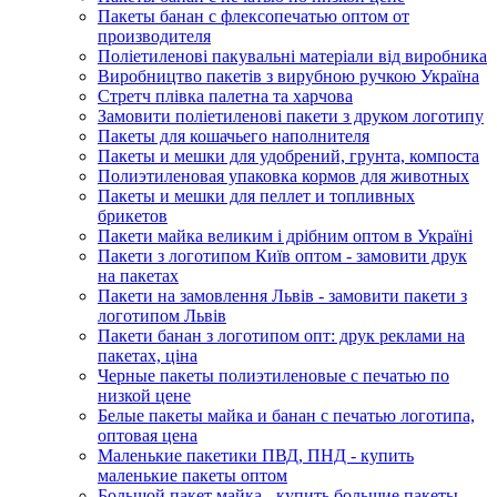
Пакеты банан с флексопечатью оптом от
производителя
Поліетиленові пакувальні матеріали від виробника
Виробництво пакетів з вирубною ручкою Україна
Стретч плівка палетна та харчова
Замовити поліетиленові пакети з друком логотипу
Пакеты для кошачьего наполнителя
Пакеты и мешки для удобрений, грунта, компоста
Полиэтиленовая упаковка кормов для животных
Пакеты и мешки для пеллет и топливных
брикетов
Пакети майка великим і дрібним оптом в Україні
Пакети з логотипом Київ оптом - замовити друк
на пакетах
Пакети на замовлення Львів - замовити пакети з
логотипом Львів
Пакети банан з логотипом опт: друк реклами на
пакетах, ціна
Черные пакеты полиэтиленовые с печатью по
низкой цене
Белые пакеты майка и банан с печатью логотипа,
оптовая цена
Маленькие пакетики ПВД, ПНД - купить
маленькие пакеты оптом
Большой пакет майка - купить большие пакеты