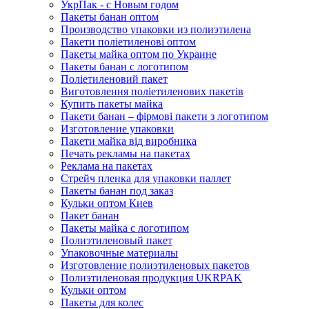
УкрПак - с Новым годом
Пакеты банан оптом
Производство упаковки из полиэтилена
Пакети поліетиленові оптом
Пакеты майка оптом по Украине
Пакеты банан с логотипом
Поліетиленовий пакет
Виготовлення поліетиленових пакетів
Купить пакеты майка
Пакети банан – фірмові пакети з логотипом
Изготовление упаковки
Пакети майка від виробника
Печать рекламы на пакетах
Реклама на пакетах
Стрейч пленка для упаковки паллет
Пакеты банан под заказ
Кульки оптом Киев
Пакет банан
Пакеты майка с логотипом
Полиэтиленовый пакет
Упаковочные материалы
Изготовление полиэтиленовых пакетов
Полиэтиленовая продукция UKRPAK
Кульки оптом
Пакеты для колес