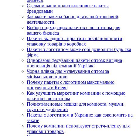
бизнеса
Сделаем ваши полиэтиленовые пакеты
брендовыми
Закажите пакеты банан для вашей торговой
деятельности
Выбор подходящих пакетов с логотипом для
вашего бизнеса
Пакети-вкладиші - простий спосіб поліпшити
упаковку товарів в коробках
Пакети з логотипом може собі дозволити будь-яка
фірма
Одноразові фасувальні пакети оптом: вигідна
пропозиція від компанії УкрПак
Чорна плівка для мульчування оптом за
мінімальною ціною
Почему пакеты с логотипом максимально
популярны в Киеве
Как улучшить маркетинг компании с помощью
пакетов с логотипом
Полиэтиленовые мешки для компоста, мульчи,
грунта и удобрений
Пакеты с логотипом в Украине: как сэкономить на
заказе
Почему компании используют стретч-пленку для
упаковки товаров