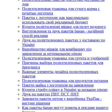
дом
Полиэтиленовая упаковка для сухого корма с
печатью логотипа
Пакеты с логотипом: как максимально
использовать свой рекламный бюджет
Купити поліетиленові мішки для пелет недорого
Виготовлення та друк пакетів банан - надійний
спосіб реклами
Друк на поліетиленових пакетах з доставкою по
Україні
Виробництво мішків для комбікорму під
замовлення за оптимальною ціною
Полиэтиленовая упаковка для грунта и удобрений
Причины выбора полиэтиленовых пакетов для
брендинга
Важные элементы дизайна полиэтиленовых
пакетов
Полиэтиленовая упаковка для продуктов питания
Пакети майка з логотипом на замовлення
Купити стрейч плівку в Україні за низькою ціною
Друк на пакетах ПВТ, ПСТ, ПНТ
Замовити пакети оптом у виробника УкрПак -
вигідне рішення
Как пакеты банан могут помочь в рекламе вашего