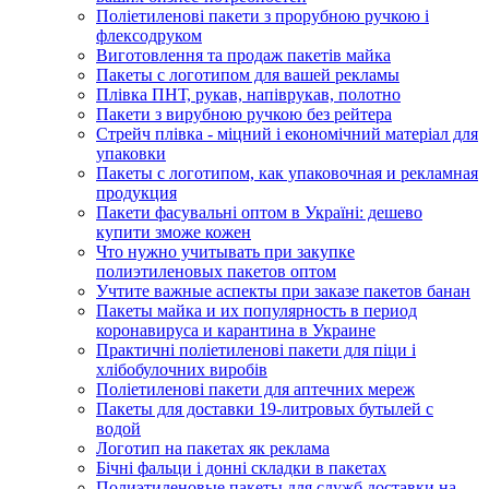
Поліетиленові пакети з прорубною ручкою і
флексодруком
Виготовлення та продаж пакетів майка
Пакеты с логотипом для вашей рекламы
Плівка ПНТ, рукав, напіврукав, полотно
Пакети з вирубною ручкою без рейтера
Стрейч плівка - міцний і економічний матеріал для
упаковки
Пакеты с логотипом, как упаковочная и рекламная
продукция
Пакети фасувальні оптом в Україні: дешево
купити зможе кожен
Что нужно учитывать при закупке
полиэтиленовых пакетов оптом
Учтите важные аспекты при заказе пакетов банан
Пакеты майка и их популярность в период
коронавируса и карантина в Украине
Практичні поліетиленові пакети для піци і
хлібобулочних виробів
Поліетиленові пакети для аптечних мереж
Пакеты для доставки 19-литровых бутылей с
водой
Логотип на пакетах як реклама
Бічні фальци і донні складки в пакетах
Полиэтиленовые пакеты для служб доставки на