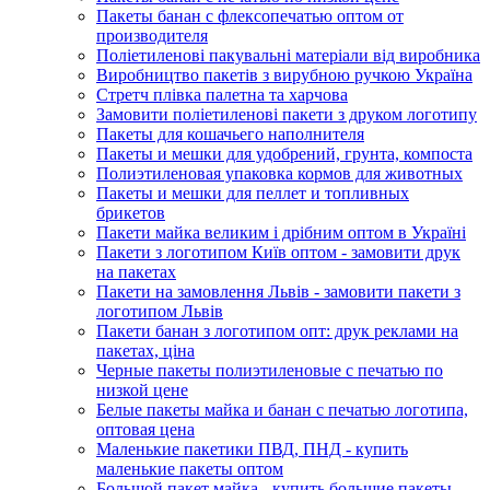
Пакеты банан с флексопечатью оптом от
производителя
Поліетиленові пакувальні матеріали від виробника
Виробництво пакетів з вирубною ручкою Україна
Стретч плівка палетна та харчова
Замовити поліетиленові пакети з друком логотипу
Пакеты для кошачьего наполнителя
Пакеты и мешки для удобрений, грунта, компоста
Полиэтиленовая упаковка кормов для животных
Пакеты и мешки для пеллет и топливных
брикетов
Пакети майка великим і дрібним оптом в Україні
Пакети з логотипом Київ оптом - замовити друк
на пакетах
Пакети на замовлення Львів - замовити пакети з
логотипом Львів
Пакети банан з логотипом опт: друк реклами на
пакетах, ціна
Черные пакеты полиэтиленовые с печатью по
низкой цене
Белые пакеты майка и банан с печатью логотипа,
оптовая цена
Маленькие пакетики ПВД, ПНД - купить
маленькие пакеты оптом
Большой пакет майка - купить большие пакеты