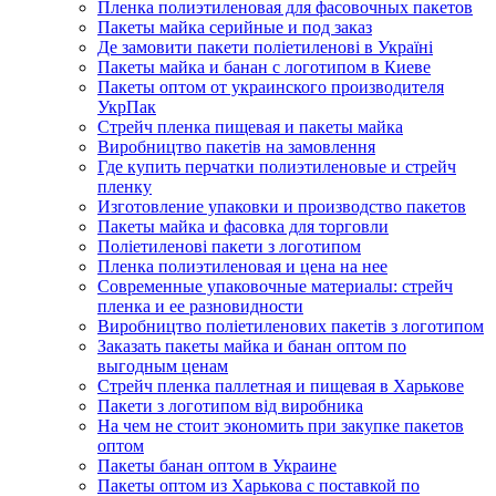
Пленка полиэтиленовая для фасовочных пакетов
Пакеты майка серийные и под заказ
Де замовити пакети поліетиленові в Україні
Пакеты майка и банан с логотипом в Киеве
Пакеты оптом от украинского производителя
УкрПак
Стрейч пленка пищевая и пакеты майка
Виробництво пакетів на замовлення
Где купить перчатки полиэтиленовые и стрейч
пленку
Изготовление упаковки и производство пакетов
Пакеты майка и фасовка для торговли
Поліетиленові пакети з логотипом
Пленка полиэтиленовая и цена на нее
Современные упаковочные материалы: стрейч
пленка и ее разновидности
Виробництво поліетиленових пакетів з логотипом
Заказать пакеты майка и банан оптом по
выгодным ценам
Стрейч пленка паллетная и пищевая в Харькове
Пакети з логотипом від виробника
На чем не стоит экономить при закупке пакетов
оптом
Пакеты банан оптом в Украине
Пакеты оптом из Харькова с поставкой по