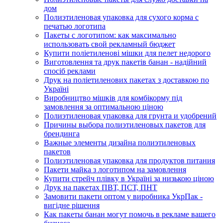
дом
Полиэтиленовая упаковка для сухого корма с
печатью логотипа
Пакеты с логотипом: как максимально
использовать свой рекламный бюджет
Купити поліетиленові мішки для пелет недорого
Виготовлення та друк пакетів банан - надійний
спосіб реклами
Друк на поліетиленових пакетах з доставкою по
Україні
Виробництво мішків для комбікорму під
замовлення за оптимальною ціною
Полиэтиленовая упаковка для грунта и удобрений
Причины выбора полиэтиленовых пакетов для
брендинга
Важные элементы дизайна полиэтиленовых
пакетов
Полиэтиленовая упаковка для продуктов питания
Пакети майка з логотипом на замовлення
Купити стрейч плівку в Україні за низькою ціною
Друк на пакетах ПВТ, ПСТ, ПНТ
Замовити пакети оптом у виробника УкрПак -
вигідне рішення
Как пакеты банан могут помочь в рекламе вашего