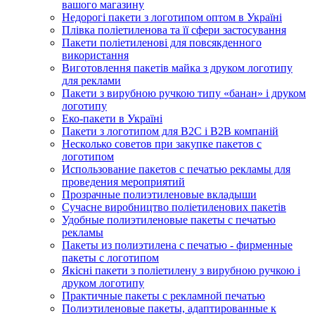
вашого магазину
Недорогі пакети з логотипом оптом в Україні
Плівка поліетиленова та її сфери застосування
Пакети поліетиленові для повсякденного
використання
Виготовлення пакетів майка з друком логотипу
для реклами
Пакети з вирубною ручкою типу «банан» і друком
логотипу
Еко-пакети в Україні
Пакети з логотипом для B2C і B2B компаній
Несколько советов при закупке пакетов с
логотипом
Использование пакетов с печатью рекламы для
проведения мероприятий
Прозрачные полиэтиленовые вкладыши
Сучасне виробництво поліетиленових пакетів
Удобные полиэтиленовые пакеты с печатью
рекламы
Пакеты из полиэтилена с печатью - фирменные
пакеты с логотипом
Якісні пакети з поліетилену з вирубною ручкою і
друком логотипу
Практичные пакеты с рекламной печатью
Полиэтиленовые пакеты, адаптированные к