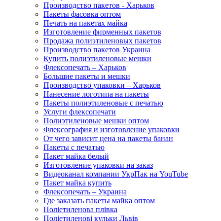
Производство пакетов - Харьков
Пакеты фасовка оптом
Печать на пакетах майка
Изготовление фирменных пакетов
Продажа полиэтиленовых пакетов
Производство пакетов Украина
Купить полиэтиленовые мешки
Флексопечать – Харьков
Большие пакеты и мешки
Производство упаковки – Харьков
Нанесение логотипа на пакеты
Пакеты полиэтиленовые с печатью
Услуги флексопечати
Полиэтиленовые мешки оптом
Флексография и изготовление упаковки
От чего зависит цена на пакеты банан
Пакеты с печатью
Пакет майка белый
Изготовление упаковки на заказ
Видеоканал компании УкрПак на YouTube
Пакет майка купить
Флексопечать – Украина
Где заказать пакеты майка оптом
Поліетиленова плівка
Поліетиленові кульки Львів