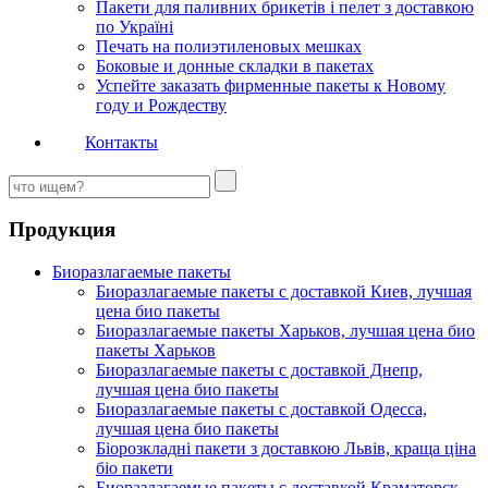
Пакети для паливних брикетів і пелет з доставкою
по Україні
Печать на полиэтиленовых мешках
Боковые и донные складки в пакетах
Успейте заказать фирменные пакеты к Новому
году и Рождеству
Контакты
Продукция
Биоразлагаемые пакеты
Биоразлагаемые пакеты с доставкой Киев, лучшая
цена био пакеты
Биоразлагаемые пакеты Харьков, лучшая цена био
пакеты Харьков
Биоразлагаемые пакеты с доставкой Днепр,
лучшая цена био пакеты
Биоразлагаемые пакеты с доставкой Одесса,
лучшая цена био пакеты
Біорозкладні пакети з доставкою Львів, краща ціна
біо пакети
Биоразлагаемые пакеты с доставкой Краматорск,