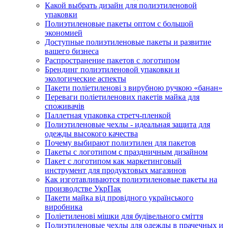
Какой выбрать дизайн для полиэтиленовой
упаковки
Полиэтиленовые пакеты оптом с большой
экономией
Доступные полиэтиленовые пакеты и развитие
вашего бизнеса
Распространение пакетов с логотипом
Брендинг полиэтиленовой упаковки и
экологические аспекты
Пакети поліетиленові з вирубною ручкою «банан»
Переваги поліетиленових пакетів майка для
споживачів
Паллетная упаковка стретч-пленкой
Полиэтиленовые чехлы - идеальная защита для
одежды высокого качества
Почему выбирают полиэтилен для пакетов
Пакеты с логотипом с праздничным дизайном
Пакет с логотипом как маркетинговый
инструмент для продуктовых магазинов
Как изготавливаются полиэтиленовые пакеты на
производстве УкрПак
Пакети майка від провідного українського
виробника
Поліетиленові мішки для будівельного сміття
Полиэтиленовые чехлы для одежды в прачечных и