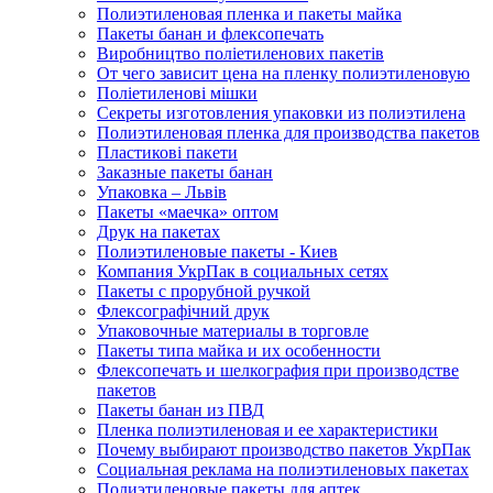
Полиэтиленовая пленка и пакеты майка
Пакеты банан и флексопечать
Виробництво поліетиленових пакетів
От чего зависит цена на пленку полиэтиленовую
Поліетиленові мішки
Секреты изготовления упаковки из полиэтилена
Полиэтиленовая пленка для производства пакетов
Пластикові пакети
Заказные пакеты банан
Упаковка – Львів
Пакеты «маечка» оптом
Друк на пакетах
Полиэтиленовые пакеты - Киев
Компания УкрПак в социальных сетях
Пакеты с прорубной ручкой
Флексографічний друк
Упаковочные материалы в торговле
Пакеты типа майка и их особенности
Флексопечать и шелкография при производстве
пакетов
Пакеты банан из ПВД
Пленка полиэтиленовая и ее характеристики
Почему выбирают производство пакетов УкрПак
Социальная реклама на полиэтиленовых пакетах
Полиэтиленовые пакеты для аптек