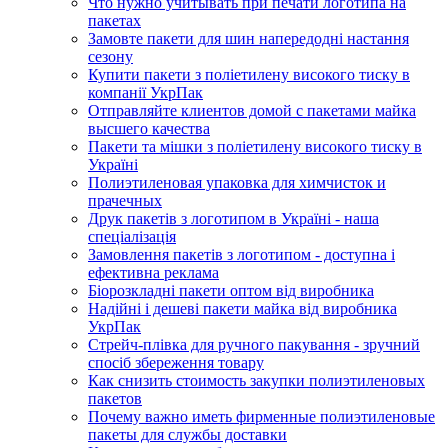
Что нужно учитывать при печати логотипа на
пакетах
Замовте пакети для шин напередодні настання
сезону
Купити пакети з поліетилену високого тиску в
компанії УкрПак
Отправляйте клиентов домой с пакетами майка
высшего качества
Пакети та мішки з поліетилену високого тиску в
Україні
Полиэтиленовая упаковка для химчисток и
прачечных
Друк пакетів з логотипом в Україні - наша
спеціалізація
Замовлення пакетів з логотипом - доступна і
ефективна реклама
Біорозкладні пакети оптом від виробника
Надійні і дешеві пакети майка від виробника
УкрПак
Стрейч-плівка для ручного пакування - зручний
спосіб збереження товару
Как снизить стоимость закупки полиэтиленовых
пакетов
Почему важно иметь фирменные полиэтиленовые
пакеты для службы доставки