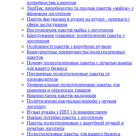
потребностям клиентов
УкрПак: виробництво та продаж пакетів «майок» з
фірмовим логотипом
Пакети фасувальні в рулоні на втулці - переваги і
сфера застосування
Виготовлення пакетів майка з логотипом
Брендування упаковки: поліетиленові пакети з
логотипом
Особливості пакетів з вирубною ручкою
Конкурентные преимущества полиэтиленовых
пакетов
Почему полиэтиленовые пакеты с печатью важны
для вашего бизнеса
Прозрачные полиэтиленовые пакеты от
производителя
Универсальные полиэтиленовые пакеты для
хранения и переноски товаров
Використання пакетів-вкладишів
Поліетиленові пакувальні вироби з друком
логотипу
Вузькі рукава з ПВТ і їх використання
Навіщо потрібні пакети з логотипом
Пакеты полиэтиленовые с вырубной ручкой и
печатью логотипа
Полиэтиленовые пакеты для вашего бизнеса