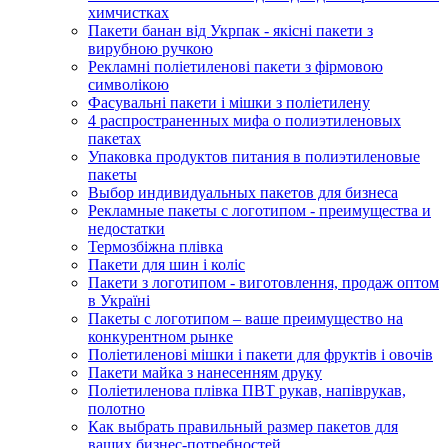
химчистках
Пакети банан від Укрпак - якісні пакети з
вирубною ручкою
Рекламні поліетиленові пакети з фірмовою
символікою
Фасувальні пакети і мішки з поліетилену
4 распространенных мифа о полиэтиленовых
пакетах
Упаковка продуктов питания в полиэтиленовые
пакеты
Выбор индивидуальных пакетов для бизнеса
Рекламные пакеты с логотипом - преимущества и
недостатки
Термозбіжна плівка
Пакети для шин і коліс
Пакети з логотипом - виготовлення, продаж оптом
в Україні
Пакеты с логотипом – ваше преимущество на
конкурентном рынке
Поліетиленові мішки і пакети для фруктів і овочів
Пакети майка з нанесенням друку
Поліетиленова плівка ПВТ рукав, напіврукав,
полотно
Как выбрать правильный размер пакетов для
ваших бизнес-потребностей