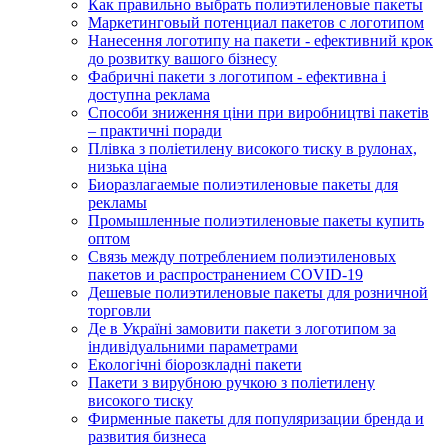
Как правильно выбрать полиэтиленовые пакеты
Маркетинговый потенциал пакетов с логотипом
Нанесення логотипу на пакети - ефективний крок
до розвитку вашого бізнесу
Фабричні пакети з логотипом - ефективна і
доступна реклама
Способи зниження ціни при виробництві пакетів
– практичні поради
Плівка з поліетилену високого тиску в рулонах,
низька ціна
Биоразлагаемые полиэтиленовые пакеты для
рекламы
Промышленные полиэтиленовые пакеты купить
оптом
Связь между потреблением полиэтиленовых
пакетов и распространением COVID-19
Дешевые полиэтиленовые пакеты для розничной
торговли
Де в Україні замовити пакети з логотипом за
індивідуальними параметрами
Екологічні біорозкладні пакети
Пакети з вирубною ручкою з поліетилену
високого тиску
Фирменные пакеты для популяризации бренда и
развития бизнеса