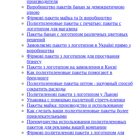
производителя
Виробництво пакетів банан за демократичною
ціною
Фірмові пакети майка та їх виробництво
Полиэтиленовые пакеты с печатью: пакеты с
логотипом для магазина
Пакеты банан с логотипом различных цветовых
решений
Замовляємо пакети з логотипом в Україні прямо з
виробництва
Фірмові пакети з логотипом для просування
бізнесу
Пакети з логотипом на замовлення в Києві
Как полиэтиленовые пакеты помогают в
брендинге
Полиэтиленовые пакеты оптом - разумный способ
сократить расходы
Поліетиленові пакети з логотипом у Львові
Упаковка с помощью паллетной стретч-пленки
Пакеты майка: производство и использование
Как сделать ваши полиэтиленовые пакеты более
привлекательными
Преимущества использования полиэтиленовых
пакетов для рекламы вашей компании
Фірмові поліетиленові пакети з логотипом для