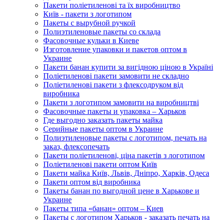
Пакети поліетиленові та їх виробництво
Київ - пакети з логотипом
Пакеты с вырубной ручкой
Полиэтиленовые пакеты со склада
Фасовочные кульки в Киеве
Изготовление упаковки и пакетов оптом в
Украине
Пакети банан купити за вигідною ціною в Україні
Поліетиленові пакети замовити не складно
Поліетиленові пакети з флексодруком від
виробника
Пакети з логотипом замовити на виробництві
Фасовочные пакеты и упаковка – Харьков
Где выгодно заказать пакеты майка
Серийные пакеты оптом в Украине
Полиэтиленовые пакеты с логотипом, печать на
заказ, флексопечать
Пакети поліетиленові, ціна пакетів з логотипом
Поліетиленові пакети оптом Київ
Пакети майка Київ, Львів, Дніпро, Харків, Одеса
Пакети оптом від виробника
Пакеты банан по выгодной цене в Харькове и
Украине
Пакеты типа «банан» оптом – Киев
Пакеты с логотипом Харьков - заказать печать на