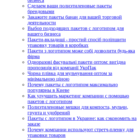
бизнеса
Сделаем ваши полиэтиленовые пакеты
брендовыми
Закажите пакеты банан для вашей торговой
деятельности
Выбор подходящих пакетов с логотипом для
вашего бизнеса
Пакети-вкладиші - простий спосіб поліпшити
упаковку товарів в коробках
Пакети з логотипом може собі дозволити будь-яка
фірма
Одноразові фасувальні пакети оптом: вигідна
пропозиція від компанії УкрПак
Чорна плівка для мульчування оптом за
мінімальною ціною
Почему пакеты с логотипом максимально
популярны в Киеве
Как улучшить маркетинг компании с помощью
пакетов с логотипом
Полиэтиленовые мешки для компоста, мульчи,
грунта и удобрений
Пакеты с логотипом в Украине: как сэкономить на
заказе
Почему компании используют стретч-пленку для
упаковки товаров