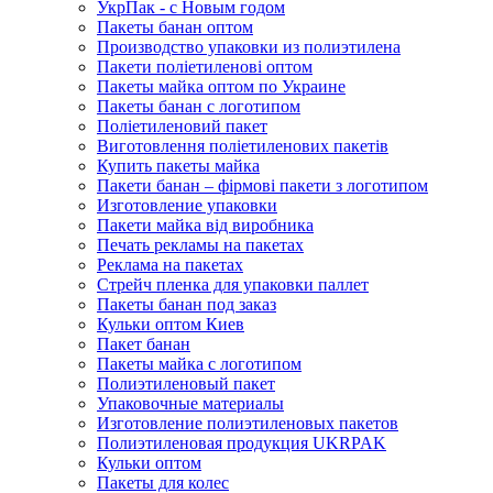
УкрПак - с Новым годом
Пакеты банан оптом
Производство упаковки из полиэтилена
Пакети поліетиленові оптом
Пакеты майка оптом по Украине
Пакеты банан с логотипом
Поліетиленовий пакет
Виготовлення поліетиленових пакетів
Купить пакеты майка
Пакети банан – фірмові пакети з логотипом
Изготовление упаковки
Пакети майка від виробника
Печать рекламы на пакетах
Реклама на пакетах
Стрейч пленка для упаковки паллет
Пакеты банан под заказ
Кульки оптом Киев
Пакет банан
Пакеты майка с логотипом
Полиэтиленовый пакет
Упаковочные материалы
Изготовление полиэтиленовых пакетов
Полиэтиленовая продукция UKRPAK
Кульки оптом
Пакеты для колес