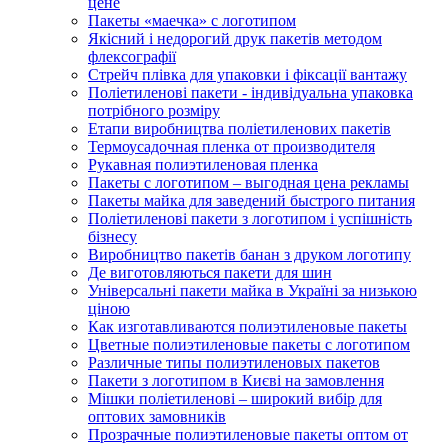
цене
Пакеты «маечка» с логотипом
Якісний і недорогий друк пакетів методом
флексографії
Стрейч плівка для упаковки і фіксації вантажу
Поліетиленові пакети - індивідуальна упаковка
потрібного розміру
Етапи виробництва поліетиленових пакетів
Термоусадочная пленка от производителя
Рукавная полиэтиленовая пленка
Пакеты с логотипом – выгодная цена рекламы
Пакеты майка для заведений быстрого питания
Поліетиленові пакети з логотипом і успішність
бізнесу
Виробництво пакетів банан з друком логотипу
Де виготовляються пакети для шин
Універсальні пакети майка в Україні за низькою
ціною
Как изготавливаются полиэтиленовые пакеты
Цветные полиэтиленовые пакеты с логотипом
Различные типы полиэтиленовых пакетов
Пакети з логотипом в Києві на замовлення
Мішки поліетиленові – широкий вибір для
оптових замовників
Прозрачные полиэтиленовые пакеты оптом от