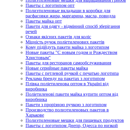
Полиэтиленовые мешки для выращивания грибов
Пакеты с логотипом опт
Полиэтиленовые вкладыши в коробки для
расфасовки жира, маргарина, масла, повидла
Пакеты майка опт
Пакети для одягу - відмінний спосіб зберігання
речей
Ознаки якісних пакетів для коліс
Міцність ручок поліетиленових пакетів
Кому підійдуть пакети майка з логотипом
Новые пакеты "С новым годом и Рождеством
Христовым"
Пакеты для ресторанов самообслуживания
Новые серийные пакеты майка
Пакеты с петлевой ручкой с печатью логотипа
Реклама бренду на пакетах з логотипом
Плівка поліетиленова оптом в Україні від
виробника
Поліетиленові пакети майка купити оптом від
виробника
Пакети з прорізною ручкою з логотипом
Производство полиэтиленовых пакетов в
Харькове
Полиэтиленовые мешки для пищевых продуктов
Пакеты с логотипом Днепр, Одесса по низкой