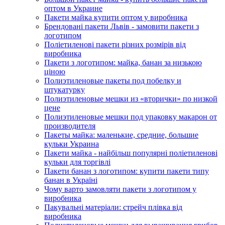
оптом в Украине
Пакети майка купити оптом у виробника
Брендовані пакети Львів - замовити пакети з
логотипом
Поліетиленові пакети різних розмірів від
виробника
Пакети з логотипом: майка, банан за низькою
ціною
Полиэтиленовые пакеты под побелку и
штукатурку
Полиэтиленовые мешки из «вторички» по низкой
цене
Полиэтиленовые мешки под упаковку макарон от
производителя
Пакеты майка: маленькие, средние, большие
кульки Украина
Пакети майка - найбільш популярні поліетиленові
кульки для торгівлі
Пакети банан з логотипом: купити пакети типу
банан в Україні
Чому варто замовляти пакети з логотипом у
виробника
Пакувальні матеріали: стрейч плівка від
виробника