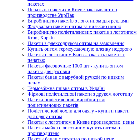
пакетах
Печать на пакетах в Киеве заказывают на
производстве УкрПак
Виробництво пакетів з логотипом для реклами
Фасувальні пакети оптом за низькою ціною
Виробництво поліетиленових пакетів з логотипом
Київ, Харків
Пакети з флексодруком оптом на замовлення
Купить оптом термоусадочную пленку недорого
Пакеты с логотипом Киев - заказать пакеты с
печатью
Пакеты фасовочные 1000 шт - купить оптом
пакеты для фасовки
Пакеты банан с вырубной ручкой по низким
ценам
Термозбіжна плівка оптом в Україні
Фірмові поліетиленові пакети з друком логотипу
Пакети поліетиленові: виробництво
поліетиленових пакетів
Поліетиленові чохли для одягу - купити пакети
для одягу оптом
Пакеты с логотипом в Киеве производство, цены
Пакеты майка с логотипом купить оптом от
производителя
Пакеты банан с печатью по низкой цене