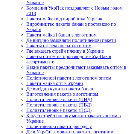
Украине
Компания УкрПак поздравляет с Новым годом
2018
Пакети майка від виробника УкрПак
Виробництво пакетів банан з поставкою по
Україні
Пакети майка і банан з логотипом
Де вигідно замовляти поліетиленові пакети
Пакеты с флексопечатью оптом
Где заказать стрейч пленку в Украине
Пакеты оптом на производстве УкрПак в
ассортименте
Какие пакеты предпочитают заказывать оптом в
Украине
Поліетиленові пакети з логотипом оптом
Пакети майка опт в Україні
Де вигідно купити пакети банан
Виготовлення пакетів з логотипом
Полиэтиленовые пакеты (ПНД)
Полиэтиленовые пакеты (ПВД)
Полиэтиленовые пакеты (ПСД)
Какую стрейч пленку можно заказать оптом в
Украине
Поліетиленові пакети для одягу
Де в Україні замовити пакети з логотипом