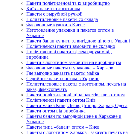
Пакети поліетиленові та їх виробництво
Київ - пакети з логотипом
Пакеты с вырубной ручкой
Полиэтиленовые пакеты со склада
Фасовочные кульки в Киеве
Изготовление упаковки и пакетов оптом в
Украине
Пакети банан купити за вигідною ціною в Україні
Поліетиленові пакети замовити не складно
Поліетиленові пакети з флексодруком від
виробника
Пакети з логотипом замовити на виробництві
Фасовочные пакеты и упаковка – Харьков
Где выгодно заказать пакеты майка
Серийные пакеты оптом в Украине
Полиэтиленовые пакеты с логотипом, печать на
заказ, флексопечать
Пакети поліетиленові, ціна пакетів з логотипом
Поліетиленові пакети оптом Київ
Пакети майка Київ, Львів, Дніпро, Харків, Одеса
Пакети оптом від виробника
Пакеты банан по выгодной цене в Харькове и
Украине
Пакеты типа «банан» оптом – Киев
Пакеты с логотипом Харьков - заказать печать на