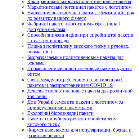
Как правильно выбрать полиэтиленовые пакеты
Маркетинговый потенциал пакетов с логотипом
Нанесення логотипу на пакети - ефективний крок
до розвитку вашого бізнесу
Фабричні пакети з логотипом - ефективна і
доступна реклама
Способи зниження ціни при виробництві пакетів
– практичні поради
Плівка з поліетилену високого тиску в рулонах,
низька ціна
Биоразлагаемые полиэтиленовые пакеты для
рекламы
Промышленные полиэтиленовые пакеты купить
оптом
Связь между потреблением полиэтиленовых
пакетов и распространением COVID-19
Дешевые полиэтиленовые пакеты для розничной
торговли
Де в Україні замовити пакети з логотипом за
індивідуальними параметрами
Екологічні біорозкладні пакети
Пакети з вирубною ручкою з поліетилену
високого тиску
Фирменные пакеты для популяризации бренда и
развития бизнеса