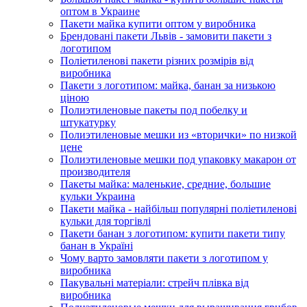
оптом в Украине
Пакети майка купити оптом у виробника
Брендовані пакети Львів - замовити пакети з
логотипом
Поліетиленові пакети різних розмірів від
виробника
Пакети з логотипом: майка, банан за низькою
ціною
Полиэтиленовые пакеты под побелку и
штукатурку
Полиэтиленовые мешки из «вторички» по низкой
цене
Полиэтиленовые мешки под упаковку макарон от
производителя
Пакеты майка: маленькие, средние, большие
кульки Украина
Пакети майка - найбільш популярні поліетиленові
кульки для торгівлі
Пакети банан з логотипом: купити пакети типу
банан в Україні
Чому варто замовляти пакети з логотипом у
виробника
Пакувальні матеріали: стрейч плівка від
виробника