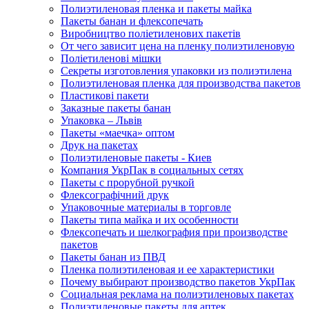
Полиэтиленовая пленка и пакеты майка
Пакеты банан и флексопечать
Виробництво поліетиленових пакетів
От чего зависит цена на пленку полиэтиленовую
Поліетиленові мішки
Секреты изготовления упаковки из полиэтилена
Полиэтиленовая пленка для производства пакетов
Пластикові пакети
Заказные пакеты банан
Упаковка – Львів
Пакеты «маечка» оптом
Друк на пакетах
Полиэтиленовые пакеты - Киев
Компания УкрПак в социальных сетях
Пакеты с прорубной ручкой
Флексографічний друк
Упаковочные материалы в торговле
Пакеты типа майка и их особенности
Флексопечать и шелкография при производстве
пакетов
Пакеты банан из ПВД
Пленка полиэтиленовая и ее характеристики
Почему выбирают производство пакетов УкрПак
Социальная реклама на полиэтиленовых пакетах
Полиэтиленовые пакеты для аптек