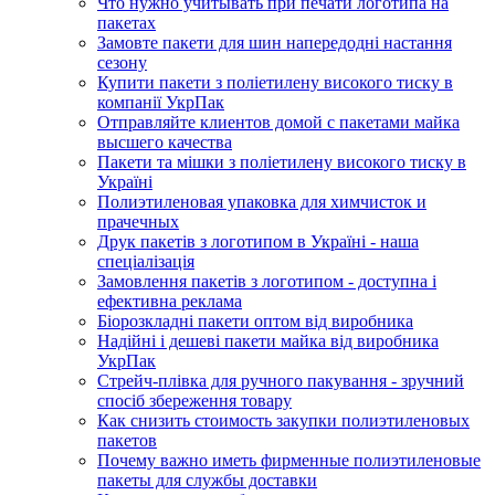
Что нужно учитывать при печати логотипа на
пакетах
Замовте пакети для шин напередодні настання
сезону
Купити пакети з поліетилену високого тиску в
компанії УкрПак
Отправляйте клиентов домой с пакетами майка
высшего качества
Пакети та мішки з поліетилену високого тиску в
Україні
Полиэтиленовая упаковка для химчисток и
прачечных
Друк пакетів з логотипом в Україні - наша
спеціалізація
Замовлення пакетів з логотипом - доступна і
ефективна реклама
Біорозкладні пакети оптом від виробника
Надійні і дешеві пакети майка від виробника
УкрПак
Стрейч-плівка для ручного пакування - зручний
спосіб збереження товару
Как снизить стоимость закупки полиэтиленовых
пакетов
Почему важно иметь фирменные полиэтиленовые
пакеты для службы доставки