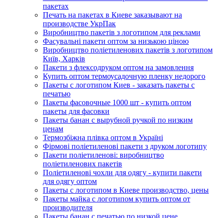
пакетах
Печать на пакетах в Киеве заказывают на
производстве УкрПак
Виробництво пакетів з логотипом для реклами
Фасувальні пакети оптом за низькою ціною
Виробництво поліетиленових пакетів з логотипом
Київ, Харків
Пакети з флексодруком оптом на замовлення
Купить оптом термоусадочную пленку недорого
Пакеты с логотипом Киев - заказать пакеты с
печатью
Пакеты фасовочные 1000 шт - купить оптом
пакеты для фасовки
Пакеты банан с вырубной ручкой по низким
ценам
Термозбіжна плівка оптом в Україні
Фірмові поліетиленові пакети з друком логотипу
Пакети поліетиленові: виробництво
поліетиленових пакетів
Поліетиленові чохли для одягу - купити пакети
для одягу оптом
Пакеты с логотипом в Киеве производство, цены
Пакеты майка с логотипом купить оптом от
производителя
Пакеты банан с печатью по низкой цене