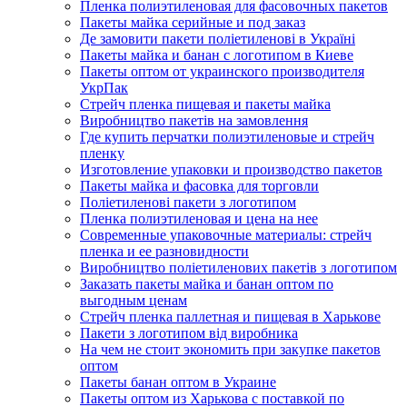
Пленка полиэтиленовая для фасовочных пакетов
Пакеты майка серийные и под заказ
Де замовити пакети поліетиленові в Україні
Пакеты майка и банан с логотипом в Киеве
Пакеты оптом от украинского производителя
УкрПак
Стрейч пленка пищевая и пакеты майка
Виробництво пакетів на замовлення
Где купить перчатки полиэтиленовые и стрейч
пленку
Изготовление упаковки и производство пакетов
Пакеты майка и фасовка для торговли
Поліетиленові пакети з логотипом
Пленка полиэтиленовая и цена на нее
Современные упаковочные материалы: стрейч
пленка и ее разновидности
Виробництво поліетиленових пакетів з логотипом
Заказать пакеты майка и банан оптом по
выгодным ценам
Стрейч пленка паллетная и пищевая в Харькове
Пакети з логотипом від виробника
На чем не стоит экономить при закупке пакетов
оптом
Пакеты банан оптом в Украине
Пакеты оптом из Харькова с поставкой по