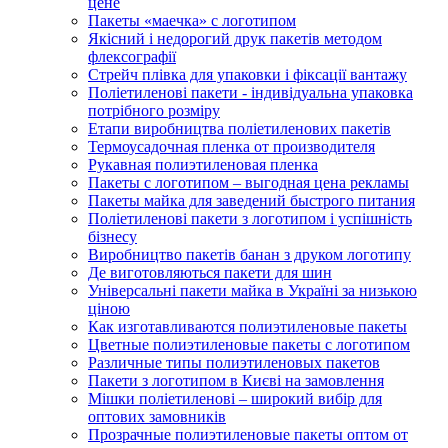
цене
Пакеты «маечка» с логотипом
Якісний і недорогий друк пакетів методом
флексографії
Стрейч плівка для упаковки і фіксації вантажу
Поліетиленові пакети - індивідуальна упаковка
потрібного розміру
Етапи виробництва поліетиленових пакетів
Термоусадочная пленка от производителя
Рукавная полиэтиленовая пленка
Пакеты с логотипом – выгодная цена рекламы
Пакеты майка для заведений быстрого питания
Поліетиленові пакети з логотипом і успішність
бізнесу
Виробництво пакетів банан з друком логотипу
Де виготовляються пакети для шин
Універсальні пакети майка в Україні за низькою
ціною
Как изготавливаются полиэтиленовые пакеты
Цветные полиэтиленовые пакеты с логотипом
Различные типы полиэтиленовых пакетов
Пакети з логотипом в Києві на замовлення
Мішки поліетиленові – широкий вибір для
оптових замовників
Прозрачные полиэтиленовые пакеты оптом от