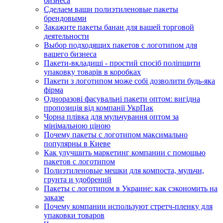
бизнеса
Сделаем ваши полиэтиленовые пакеты
брендовыми
Закажите пакеты банан для вашей торговой
деятельности
Выбор подходящих пакетов с логотипом для
вашего бизнеса
Пакети-вкладиші - простий спосіб поліпшити
упаковку товарів в коробках
Пакети з логотипом може собі дозволити будь-яка
фірма
Одноразові фасувальні пакети оптом: вигідна
пропозиція від компанії УкрПак
Чорна плівка для мульчування оптом за
мінімальною ціною
Почему пакеты с логотипом максимально
популярны в Киеве
Как улучшить маркетинг компании с помощью
пакетов с логотипом
Полиэтиленовые мешки для компоста, мульчи,
грунта и удобрений
Пакеты с логотипом в Украине: как сэкономить на
заказе
Почему компании используют стретч-пленку для
упаковки товаров