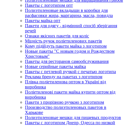
Полиэтиленовые мешки для выращивания грибов
Пакеты с логотипом опт
Полиэтиленовые вкладыши в коробки для
расфасовки жира, маргарина, масла, повидла
Пакеты майка опт
Пакети для одягу - відмінний спосіб зберігання
речей
Ознаки якісних пакетів для коліс
Міцність ручок поліетиленових пакетів
Кому підійдуть пакети майка з логотипом
Новые пакеты "С новым годом и Рождеством
Христовым"
Пакеты для ресторанов самообслуживания
Новые серийные пакеты майка
Пакеты с петлевой ручкой с печатью логотипа
Реклама бренду на пакетах з логотипом
Плівка поліетиленова оптом в Україні від
виробника
Поліетиленові пакети майка купити оптом від
виробника
Пакети з прорізною ручкою з логотипом
Производство полиэтиленовых пакетов в
Харькове
Полиэтиленовые мешки для пищевых продуктов
Пакеты с логотипом Днепр, Одесса по низкой