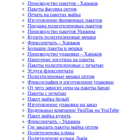
Производство пакетов - Харьков
Пакеты фасовка оптом
Печать на пакетах майка
Изготовление фирменных пакетов
Продажа полиэтиленовых пакетов
Производство пакетов Украина
Купить полиэтиленовые мешки
Флексопечать – Харьков
Большие пакеты и мешки
Производство упаковки – Харьков
Нанесение логотипа на пакеты
Пакеты полиэтиленовые с печатью
Услуги флексопечати
Полиэтиленовые мешки оптом
Флексография и изготовление упаковки
От чего зависит цена на пакеты банан
Пакеты с печатью
Пакет майка белый
Изготовление упаковки на заказ
Видеоканал компании УкрПак на YouTube
Пакет майка купить
Флексопечать – Украина
Где заказать пакеты майка оптом
Поліетиленова плівка
Поліетиленові кульки Львів