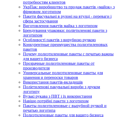
потребностям клиентов
УкрПак: виробництво та продаж пакетів «майок» з
фірмовим логотипом
Пакети фасувальні в рулоні на втулці - переваги і
сфера застосування
Виготовлення пакетів майка з логотипом
Брендування упаковки: поліетиленові пакети з
логотипом
Особливості пакетів з вирубною ручкою
Конкурентные преимущества полиэтиленовых
пакетов
Почему полиэтиленовые пакеты с печатью важны
для вашего бизнеса
Прозрачные полиэтиленовые пакеты от
производителя
Универсальные полиэтиленовые пакеты для
хранения и переноски товаров
Використання пакетів-вкладишів
Поліетиленові пакувальні вироби з друком
логотипу
Вузькі рукава з ПВТ і їх використання
Навіщо потрібні пакети з логотипом
Пакеты полиэтиленовые с вырубной ручкой и
печатью логотипа
Полиэтиленовые пакеты для вашего бизнеса