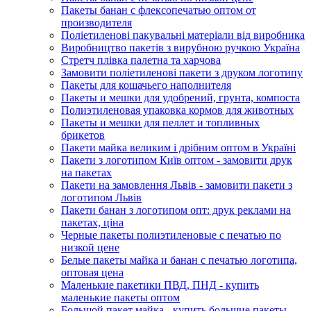
Пакеты банан с флексопечатью оптом от
производителя
Поліетиленові пакувальні матеріали від виробника
Виробництво пакетів з вирубною ручкою Україна
Стретч плівка палетна та харчова
Замовити поліетиленові пакети з друком логотипу
Пакеты для кошачьего наполнителя
Пакеты и мешки для удобрений, грунта, компоста
Полиэтиленовая упаковка кормов для животных
Пакеты и мешки для пеллет и топливных
брикетов
Пакети майка великим і дрібним оптом в Україні
Пакети з логотипом Київ оптом - замовити друк
на пакетах
Пакети на замовлення Львів - замовити пакети з
логотипом Львів
Пакети банан з логотипом опт: друк реклами на
пакетах, ціна
Черные пакеты полиэтиленовые с печатью по
низкой цене
Белые пакеты майка и банан с печатью логотипа,
оптовая цена
Маленькие пакетики ПВД, ПНД - купить
маленькие пакеты оптом
Большой пакет майка - купить большие пакеты