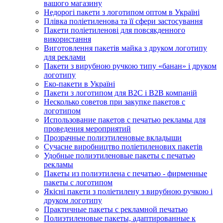
вашого магазину
Недорогі пакети з логотипом оптом в Україні
Плівка поліетиленова та її сфери застосування
Пакети поліетиленові для повсякденного
використання
Виготовлення пакетів майка з друком логотипу
для реклами
Пакети з вирубною ручкою типу «банан» і друком
логотипу
Еко-пакети в Україні
Пакети з логотипом для B2C і B2B компаній
Несколько советов при закупке пакетов с
логотипом
Использование пакетов с печатью рекламы для
проведения мероприятий
Прозрачные полиэтиленовые вкладыши
Сучасне виробництво поліетиленових пакетів
Удобные полиэтиленовые пакеты с печатью
рекламы
Пакеты из полиэтилена с печатью - фирменные
пакеты с логотипом
Якісні пакети з поліетилену з вирубною ручкою і
друком логотипу
Практичные пакеты с рекламной печатью
Полиэтиленовые пакеты, адаптированные к