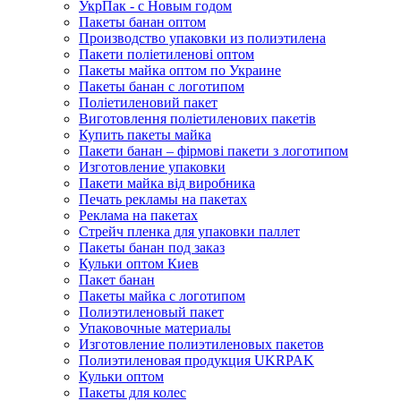
УкрПак - с Новым годом
Пакеты банан оптом
Производство упаковки из полиэтилена
Пакети поліетиленові оптом
Пакеты майка оптом по Украине
Пакеты банан с логотипом
Поліетиленовий пакет
Виготовлення поліетиленових пакетів
Купить пакеты майка
Пакети банан – фірмові пакети з логотипом
Изготовление упаковки
Пакети майка від виробника
Печать рекламы на пакетах
Реклама на пакетах
Стрейч пленка для упаковки паллет
Пакеты банан под заказ
Кульки оптом Киев
Пакет банан
Пакеты майка с логотипом
Полиэтиленовый пакет
Упаковочные материалы
Изготовление полиэтиленовых пакетов
Полиэтиленовая продукция UKRPAK
Кульки оптом
Пакеты для колес