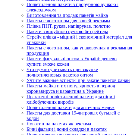
Поліетиленові пакети з прорубною ручкою і
флексодруком
Виготовлення та продаж пакетів майка
Пакеты с логотипом для вашей рекламы
Плівка ПНТ, рукав, напіврукав, полотно
Пакети з вирубною ручкою без рейтера
Стрейч плівка - міцний і економічний матеріал для
упаковки
Пакеты с логотипом, как упаковочная и рекламная
продукция
Пакети фасувальні оптом в Україні: дешево
купити зможе кожен
Что нужно учитывать при закупке
полиэтиленовых пакетов оптом
Учтите важные аспекты при заказе пакетов банан
Пакеты майка и их популярность в период
коронавируса и карантина в Украине
Практичні поліетиленові пакети для піци і
хлібобулочних виробів
Поліетиленові пакети для аптечних мереж
Пакеты для доставки 19-литровых бутылей с
водой
Логотип на пакетах як реклама
Бічні фальци і донні складки в пакетах
Полиэтиленовые пакеты для служб доставки на