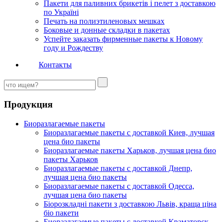
Пакети для паливних брикетів і пелет з доставкою
по Україні
Печать на полиэтиленовых мешках
Боковые и донные складки в пакетах
Успейте заказать фирменные пакеты к Новому
году и Рождеству
Контакты
Продукция
Биоразлагаемые пакеты
Биоразлагаемые пакеты с доставкой Киев, лучшая
цена био пакеты
Биоразлагаемые пакеты Харьков, лучшая цена био
пакеты Харьков
Биоразлагаемые пакеты с доставкой Днепр,
лучшая цена био пакеты
Биоразлагаемые пакеты с доставкой Одесса,
лучшая цена био пакеты
Біорозкладні пакети з доставкою Львів, краща ціна
біо пакети
Биоразлагаемые пакеты с доставкой Краматорск,