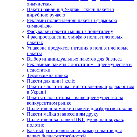
химчистках
Пакети банан від Укрпак - якісні пакети з
вирубною ручкою
Рекламні поліетиленові пакети з фірмовою
символікою
Фасувальні пакети і мішки з поліетилену
4 распространенных мифа о полиэтиленовых
пакетах
Упаковка продуктов питания в полиэтиленовые
пакеты
Выбор индивидуальных пакетов для бизнеса
Рекламные пакеты с логотипом - преимущества и
недостатки
Термозбіжна плівка
Пакети для шин і коліс
Пакети з логотипом - виготовлення, продаж оптом
в Україні
Пакеты с логотипом – ваше преимущество на
конкурентном рынке
Поліетиленові мішки і пакети для фруктів і овочів
Пакети майка з нанесенням друку
Поліетиленова плівка ПВТ рукав, напіврукав,
полотно
Как выбрать правильный размер пакетов для
ваших бизнес-потребностей