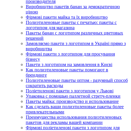
производителя
Виробництво пакетів банан за демократичною
ціною
Фірмові пакети майка та їх виробництво
Полиэтиленовые пакеты с печатью: пакеты с
логотипом для магазина
Пакеты банан с логотипом различных цветовых
решений
Замовляємо пакети з логотипом в Україні прямо з
виробництва
Фірмові пакети з логотипом для просування
бізнесу
Пакети з логотипом на замовлення в Києві
Как полиэтиленовые пакеты помогают в
брендинге
Полиэтиленовые пакеты оптом - разумный способ
сократить расходы
Поліетиленові пакети з логотипом у Львові
Упаковка с помощью паллетной стретч-пленки
Пакеты майка: производство и использование
Как сделать ваши полиэтиленовые пакеты более
привлекательными
Преимущества использования полиэтиленовых
пакетов для рекламы вашей компании
Фірмові поліетиленові пакети з логотипом для