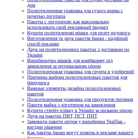
дом
Полиэтиленовая упаковка для сухого корма с
печатью логотипа
Пакеты с логотипом: как максимально
использовать свой рекламный бюджет
Купити поліетиленові мішки для пелет недорого
Виготовлення та друк пакетів банан - надійний
спосіб реклами
Друк на поліетиленових пакетах з доставкою по
Україні
Виробництво мішків для комбікорму під
замовлення за оптимальною ціною
Полиэтиленовая упаковка для грунта и удобрений
Причины выбора полиэтиленовых пакетов для
брендинга
Важные элементы дизайна полиэтиленовых
пакетов
Полиэтиленовая упаковка для продуктов питания
Пакети майка з логотипом на замовлення
Купити стрейч плівку в Україні за низькою ціною
Друк на пакетах ПВТ, ПСТ, ПНТ
Замовити пакети оптом у виробника УкрПак -
вигідне рішення
Как пакеты банан могут помочь в рекламе вашего