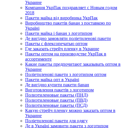
Украине
Компания УкрПак поздравляет с Новым годом
2018
Пакети майка від виробника УкрПак
Виробництво пакетів банан з поставкою по
Україні
Пакети майка і банан з логотипом
Де вигідно замовляти поліетиленові пакети
Пакеты с флексопечатью оптом
Где заказать стрейч пленку в Украине
Пакеты оптом на производстве УкрПак в
ассортименте
Какие пакеты предпочитают заказывать оптом в
Украине
Поліетиленові пакети з логотипом оптом
Пакети майка опт в Україні
Де вигідно купити пакети банан
Виготовлення пакетів з логотипом
Полиэтиленовые пакеты (ПНД)
Полиэтиленовые пакеты (ПВД)
Полиэтиленовые пакеты (ПСД)
Какую стрейч пленку можно заказать оптом в
Украине
Поліетиленові пакети для одягу
Де в Україні замовити пакети з логотипом