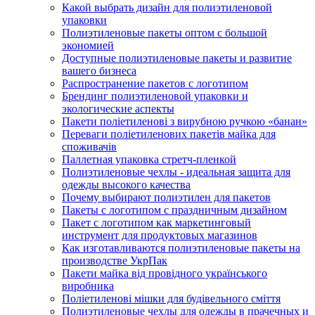
Какой выбрать дизайн для полиэтиленовой
упаковки
Полиэтиленовые пакеты оптом с большой
экономией
Доступные полиэтиленовые пакеты и развитие
вашего бизнеса
Распространение пакетов с логотипом
Брендинг полиэтиленовой упаковки и
экологические аспекты
Пакети поліетиленові з вирубною ручкою «банан»
Переваги поліетиленових пакетів майка для
споживачів
Паллетная упаковка стретч-пленкой
Полиэтиленовые чехлы - идеальная защита для
одежды высокого качества
Почему выбирают полиэтилен для пакетов
Пакеты с логотипом с праздничным дизайном
Пакет с логотипом как маркетинговый
инструмент для продуктовых магазинов
Как изготавливаются полиэтиленовые пакеты на
производстве УкрПак
Пакети майка від провідного українського
виробника
Поліетиленові мішки для будівельного сміття
Полиэтиленовые чехлы для одежды в прачечных и