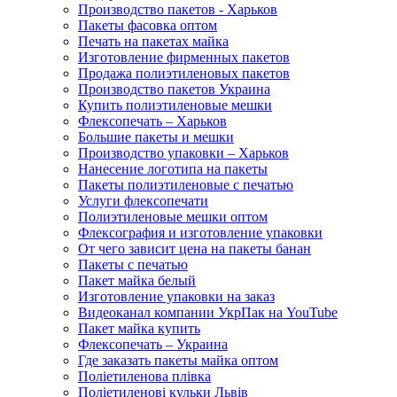
Производство пакетов - Харьков
Пакеты фасовка оптом
Печать на пакетах майка
Изготовление фирменных пакетов
Продажа полиэтиленовых пакетов
Производство пакетов Украина
Купить полиэтиленовые мешки
Флексопечать – Харьков
Большие пакеты и мешки
Производство упаковки – Харьков
Нанесение логотипа на пакеты
Пакеты полиэтиленовые с печатью
Услуги флексопечати
Полиэтиленовые мешки оптом
Флексография и изготовление упаковки
От чего зависит цена на пакеты банан
Пакеты с печатью
Пакет майка белый
Изготовление упаковки на заказ
Видеоканал компании УкрПак на YouTube
Пакет майка купить
Флексопечать – Украина
Где заказать пакеты майка оптом
Поліетиленова плівка
Поліетиленові кульки Львів