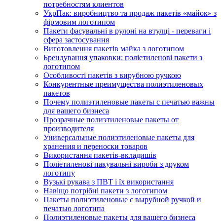
потребностям клиентов
УкрПак: виробництво та продаж пакетів «майок» з
фірмовим логотипом
Пакети фасувальні в рулоні на втулці - переваги і
сфера застосування
Виготовлення пакетів майка з логотипом
Брендування упаковки: поліетиленові пакети з
логотипом
Особливості пакетів з вирубною ручкою
Конкурентные преимущества полиэтиленовых
пакетов
Почему полиэтиленовые пакеты с печатью важны
для вашего бизнеса
Прозрачные полиэтиленовые пакеты от
производителя
Универсальные полиэтиленовые пакеты для
хранения и переноски товаров
Використання пакетів-вкладишів
Поліетиленові пакувальні вироби з друком
логотипу
Вузькі рукава з ПВТ і їх використання
Навіщо потрібні пакети з логотипом
Пакеты полиэтиленовые с вырубной ручкой и
печатью логотипа
Полиэтиленовые пакеты для вашего бизнеса