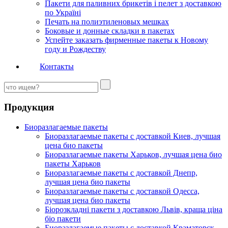
Пакети для паливних брикетів і пелет з доставкою
по Україні
Печать на полиэтиленовых мешках
Боковые и донные складки в пакетах
Успейте заказать фирменные пакеты к Новому
году и Рождеству
Контакты
Продукция
Биоразлагаемые пакеты
Биоразлагаемые пакеты с доставкой Киев, лучшая
цена био пакеты
Биоразлагаемые пакеты Харьков, лучшая цена био
пакеты Харьков
Биоразлагаемые пакеты с доставкой Днепр,
лучшая цена био пакеты
Биоразлагаемые пакеты с доставкой Одесса,
лучшая цена био пакеты
Біорозкладні пакети з доставкою Львів, краща ціна
біо пакети
Биоразлагаемые пакеты с доставкой Краматорск,