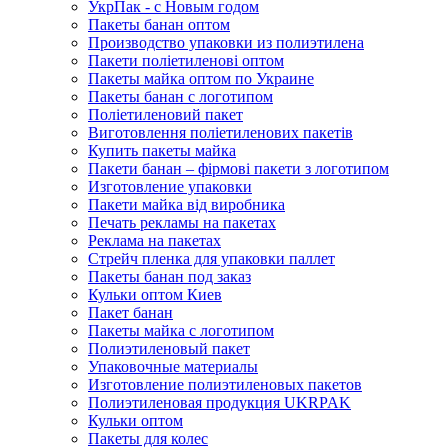
УкрПак - с Новым годом
Пакеты банан оптом
Производство упаковки из полиэтилена
Пакети поліетиленові оптом
Пакеты майка оптом по Украине
Пакеты банан с логотипом
Поліетиленовий пакет
Виготовлення поліетиленових пакетів
Купить пакеты майка
Пакети банан – фірмові пакети з логотипом
Изготовление упаковки
Пакети майка від виробника
Печать рекламы на пакетах
Реклама на пакетах
Стрейч пленка для упаковки паллет
Пакеты банан под заказ
Кульки оптом Киев
Пакет банан
Пакеты майка с логотипом
Полиэтиленовый пакет
Упаковочные материалы
Изготовление полиэтиленовых пакетов
Полиэтиленовая продукция UKRPAK
Кульки оптом
Пакеты для колес