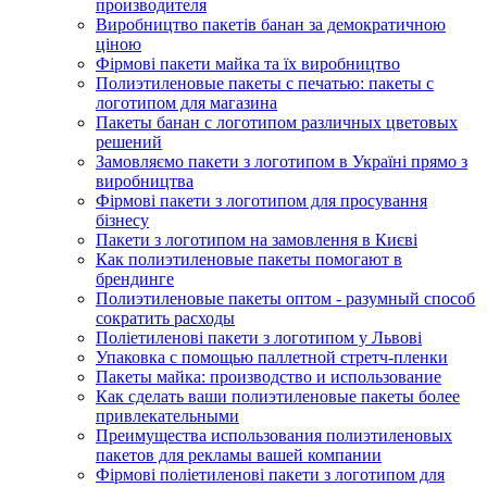
производителя
Виробництво пакетів банан за демократичною
ціною
Фірмові пакети майка та їх виробництво
Полиэтиленовые пакеты с печатью: пакеты с
логотипом для магазина
Пакеты банан с логотипом различных цветовых
решений
Замовляємо пакети з логотипом в Україні прямо з
виробництва
Фірмові пакети з логотипом для просування
бізнесу
Пакети з логотипом на замовлення в Києві
Как полиэтиленовые пакеты помогают в
брендинге
Полиэтиленовые пакеты оптом - разумный способ
сократить расходы
Поліетиленові пакети з логотипом у Львові
Упаковка с помощью паллетной стретч-пленки
Пакеты майка: производство и использование
Как сделать ваши полиэтиленовые пакеты более
привлекательными
Преимущества использования полиэтиленовых
пакетов для рекламы вашей компании
Фірмові поліетиленові пакети з логотипом для