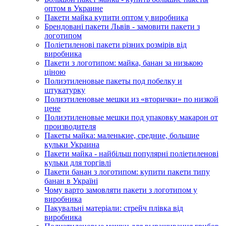
оптом в Украине
Пакети майка купити оптом у виробника
Брендовані пакети Львів - замовити пакети з
логотипом
Поліетиленові пакети різних розмірів від
виробника
Пакети з логотипом: майка, банан за низькою
ціною
Полиэтиленовые пакеты под побелку и
штукатурку
Полиэтиленовые мешки из «вторички» по низкой
цене
Полиэтиленовые мешки под упаковку макарон от
производителя
Пакеты майка: маленькие, средние, большие
кульки Украина
Пакети майка - найбільш популярні поліетиленові
кульки для торгівлі
Пакети банан з логотипом: купити пакети типу
банан в Україні
Чому варто замовляти пакети з логотипом у
виробника
Пакувальні матеріали: стрейч плівка від
виробника