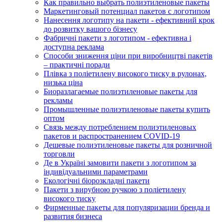
Как правильно выбрать полиэтиленовые пакеты
Маркетинговый потенциал пакетов с логотипом
Нанесення логотипу на пакети - ефективний крок
до розвитку вашого бізнесу
Фабричні пакети з логотипом - ефективна і
доступна реклама
Способи зниження ціни при виробництві пакетів
– практичні поради
Плівка з поліетилену високого тиску в рулонах,
низька ціна
Биоразлагаемые полиэтиленовые пакеты для
рекламы
Промышленные полиэтиленовые пакеты купить
оптом
Связь между потреблением полиэтиленовых
пакетов и распространением COVID-19
Дешевые полиэтиленовые пакеты для розничной
торговли
Де в Україні замовити пакети з логотипом за
індивідуальними параметрами
Екологічні біорозкладні пакети
Пакети з вирубною ручкою з поліетилену
високого тиску
Фирменные пакеты для популяризации бренда и
развития бизнеса