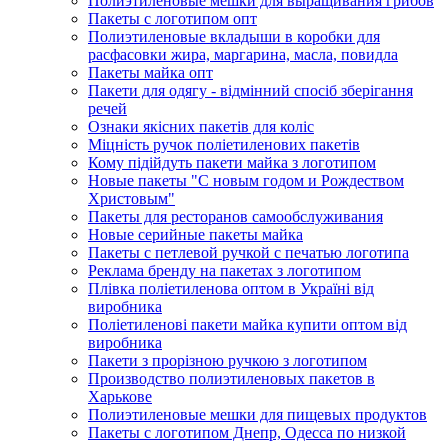
Полиэтиленовые мешки для выращивания грибов
Пакеты с логотипом опт
Полиэтиленовые вкладыши в коробки для
расфасовки жира, маргарина, масла, повидла
Пакеты майка опт
Пакети для одягу - відмінний спосіб зберігання
речей
Ознаки якісних пакетів для коліс
Міцність ручок поліетиленових пакетів
Кому підійдуть пакети майка з логотипом
Новые пакеты "С новым годом и Рождеством
Христовым"
Пакеты для ресторанов самообслуживания
Новые серийные пакеты майка
Пакеты с петлевой ручкой с печатью логотипа
Реклама бренду на пакетах з логотипом
Плівка поліетиленова оптом в Україні від
виробника
Поліетиленові пакети майка купити оптом від
виробника
Пакети з прорізною ручкою з логотипом
Производство полиэтиленовых пакетов в
Харькове
Полиэтиленовые мешки для пищевых продуктов
Пакеты с логотипом Днепр, Одесса по низкой