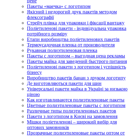
цене
Пакеты «маечка» с логотипом
Якісний і недорогий друк пакетів методом
флексографії
Стрейч плівка для упаковки і фіксації вантажу
Поліетиленові пакети - індивідуальна упаковка
потрібного розміру
Етапи виробництва поліетиленових пакетів
Термоусадочная пленка от производителя
Рукавная полиэтиленовая пленка
Пакеты с логотипом – выгодная цена рекламы
Пакеты майка для заведений быстрого питания
Поліетиленові пакети з логотипом і успішність
бізнесу
Виробництво пакетів банан з друком логотипу
Де виготовляються пакети для шин
Універсальні пакети майка в Україні за низькою
ціною
Как изготавливаются полиэтиленовые пакеты
Цветные полиэтиленовые пакеты с логотипом
Различные типы полиэтиленовых пакетов
Пакети з логотипом в Києві на замовлення
Мішки поліетиленові – широкий вибір для
оптових замовників
Прозрачные полиэтиленовые пакеты оптом от