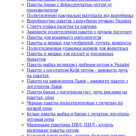
Пакеты банан с флексопечатью оптом от
производителя
Поліетиленові пакувальні матеріали від виробника
Виробництво пакетів з вирубною ручкою Україна
Стретч плівка палетна та харчова
Замовити поліетиленові пакети з друком логотипу
Пакеты для кошачьего наполнителя
Пакеты и мешки для удобрений, грунта, компоста
Полиэтиленовая упаковка кормов для животных
Пакеты и мешки для пеллет и топливных
брикетов
Пакети майка великим і дрібним оптом в Україні
Пакети з логотипом Київ оптом - замовити друк
на пакетах
Пакети на замовлення Львів - замовити пакети з
логотипом Львів
Пакети банан з логотипом опт: друк реклами на
пакетах, ціна
Черные пакеты полиэтиленовые с печатью по
низкой цене
Белые пакеты майка и банан с печатью логотипа,
оптовая цена
Маленькие пакетики ПВД, ПНД - купить
маленькие пакеты оптом
Большой пакет майка - купить большие пакеты