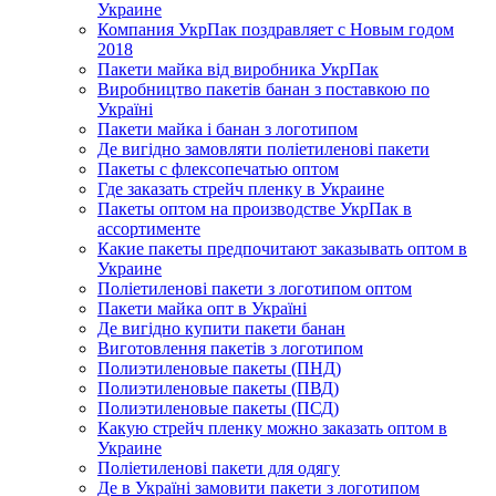
Украине
Компания УкрПак поздравляет с Новым годом
2018
Пакети майка від виробника УкрПак
Виробництво пакетів банан з поставкою по
Україні
Пакети майка і банан з логотипом
Де вигідно замовляти поліетиленові пакети
Пакеты с флексопечатью оптом
Где заказать стрейч пленку в Украине
Пакеты оптом на производстве УкрПак в
ассортименте
Какие пакеты предпочитают заказывать оптом в
Украине
Поліетиленові пакети з логотипом оптом
Пакети майка опт в Україні
Де вигідно купити пакети банан
Виготовлення пакетів з логотипом
Полиэтиленовые пакеты (ПНД)
Полиэтиленовые пакеты (ПВД)
Полиэтиленовые пакеты (ПСД)
Какую стрейч пленку можно заказать оптом в
Украине
Поліетиленові пакети для одягу
Де в Україні замовити пакети з логотипом