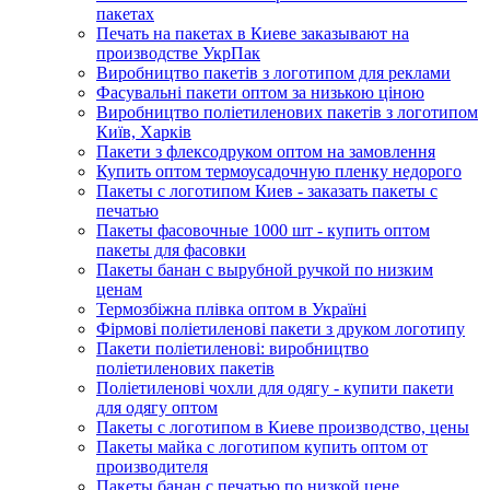
пакетах
Печать на пакетах в Киеве заказывают на
производстве УкрПак
Виробництво пакетів з логотипом для реклами
Фасувальні пакети оптом за низькою ціною
Виробництво поліетиленових пакетів з логотипом
Київ, Харків
Пакети з флексодруком оптом на замовлення
Купить оптом термоусадочную пленку недорого
Пакеты с логотипом Киев - заказать пакеты с
печатью
Пакеты фасовочные 1000 шт - купить оптом
пакеты для фасовки
Пакеты банан с вырубной ручкой по низким
ценам
Термозбіжна плівка оптом в Україні
Фірмові поліетиленові пакети з друком логотипу
Пакети поліетиленові: виробництво
поліетиленових пакетів
Поліетиленові чохли для одягу - купити пакети
для одягу оптом
Пакеты с логотипом в Киеве производство, цены
Пакеты майка с логотипом купить оптом от
производителя
Пакеты банан с печатью по низкой цене