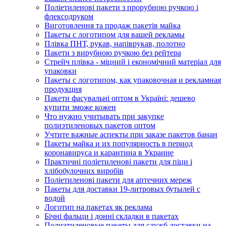
Поліетиленові пакети з прорубною ручкою і
флексодруком
Виготовлення та продаж пакетів майка
Пакеты с логотипом для вашей рекламы
Плівка ПНТ, рукав, напіврукав, полотно
Пакети з вирубною ручкою без рейтера
Стрейч плівка - міцний і економічний матеріал для
упаковки
Пакеты с логотипом, как упаковочная и рекламная
продукция
Пакети фасувальні оптом в Україні: дешево
купити зможе кожен
Что нужно учитывать при закупке
полиэтиленовых пакетов оптом
Учтите важные аспекты при заказе пакетов банан
Пакеты майка и их популярность в период
коронавируса и карантина в Украине
Практичні поліетиленові пакети для піци і
хлібобулочних виробів
Поліетиленові пакети для аптечних мереж
Пакеты для доставки 19-литровых бутылей с
водой
Логотип на пакетах як реклама
Бічні фальци і донні складки в пакетах
Полиэтиленовые пакеты для служб доставки на