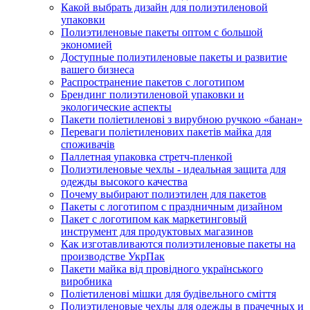
Какой выбрать дизайн для полиэтиленовой
упаковки
Полиэтиленовые пакеты оптом с большой
экономией
Доступные полиэтиленовые пакеты и развитие
вашего бизнеса
Распространение пакетов с логотипом
Брендинг полиэтиленовой упаковки и
экологические аспекты
Пакети поліетиленові з вирубною ручкою «банан»
Переваги поліетиленових пакетів майка для
споживачів
Паллетная упаковка стретч-пленкой
Полиэтиленовые чехлы - идеальная защита для
одежды высокого качества
Почему выбирают полиэтилен для пакетов
Пакеты с логотипом с праздничным дизайном
Пакет с логотипом как маркетинговый
инструмент для продуктовых магазинов
Как изготавливаются полиэтиленовые пакеты на
производстве УкрПак
Пакети майка від провідного українського
виробника
Поліетиленові мішки для будівельного сміття
Полиэтиленовые чехлы для одежды в прачечных и