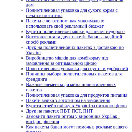
дом
Полиэтиленовая упаковка для сухого корма с
печатью логотипа
Пакеты с логотипом: как максимально
использовать свой рекламный бюджет
Купити поліетиленові мішки для пелет недорого
Виготовлення та друк пакетів банан - надійний
спосіб реклами
Друк на поліетиленових пакетах з доставкою по
Україні
Виробництво мішків для комбікорму під
замовлення за оптимальною ціною
Полиэтиленовая упаковка для грунта и удобрений
Причины выбора полиэтиленовых пакетов для
брендинга
Важные элементы дизайна полиэтиленовых
пакетов
Полиэтиленовая упаковка для продуктов питания
Пакети майка з логотипом на замовлення
Купити стрейч плівку в Україні за низькою ціною
Друк на пакетах ПВТ, ПСТ, ПНТ
Замовити пакети оптом у виробника УкрПак -
вигідне рішення
Как пакеты банан могут помочь в рекламе вашего