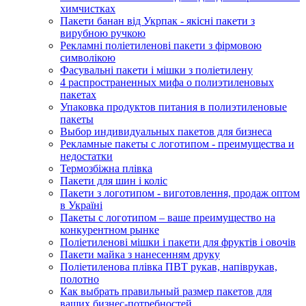
химчистках
Пакети банан від Укрпак - якісні пакети з
вирубною ручкою
Рекламні поліетиленові пакети з фірмовою
символікою
Фасувальні пакети і мішки з поліетилену
4 распространенных мифа о полиэтиленовых
пакетах
Упаковка продуктов питания в полиэтиленовые
пакеты
Выбор индивидуальных пакетов для бизнеса
Рекламные пакеты с логотипом - преимущества и
недостатки
Термозбіжна плівка
Пакети для шин і коліс
Пакети з логотипом - виготовлення, продаж оптом
в Україні
Пакеты с логотипом – ваше преимущество на
конкурентном рынке
Поліетиленові мішки і пакети для фруктів і овочів
Пакети майка з нанесенням друку
Поліетиленова плівка ПВТ рукав, напіврукав,
полотно
Как выбрать правильный размер пакетов для
ваших бизнес-потребностей