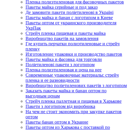
Пленка полиэтиленовая для фасовочных пакетов
Пакеты майка серийные и под заказ
Де замовити пакети поліетиленові в Україні
Пакеты майка и банан с логотипом в Киеве
Пакеты оптом от украинского производителя
УкрПак
Стрейч пленка пищевая и пакеты майка
Виробництво пакетів на замовлення
Где купить перчатки полиэтиленовые и стрейч
пленку
Изготовление упаковки и производство пакетов
Пакеты майка и фасовка для торговли
Поліетиленові пакети з логотипом
Пленка полиэтиленовая и цена на нее
Современные упаковочные материалы: стрейч
пленка и ее разновидности
Виробництво поліетиленових пакетів з логотипом
Заказать пакеты майка и банан оптом по
выгодным ценам
Стрейч пленка паллетная и пищевая в Харькове
Пакети з логотипом від виробника
На чем не стоит экономить при закупке пакетов
оптом
Пакеты банан оптом в Украине
Пакеты оптом из Харькова с поставкой по