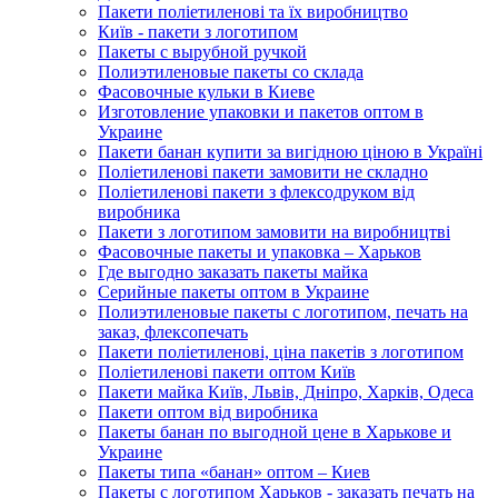
Пакети поліетиленові та їх виробництво
Київ - пакети з логотипом
Пакеты с вырубной ручкой
Полиэтиленовые пакеты со склада
Фасовочные кульки в Киеве
Изготовление упаковки и пакетов оптом в
Украине
Пакети банан купити за вигідною ціною в Україні
Поліетиленові пакети замовити не складно
Поліетиленові пакети з флексодруком від
виробника
Пакети з логотипом замовити на виробництві
Фасовочные пакеты и упаковка – Харьков
Где выгодно заказать пакеты майка
Серийные пакеты оптом в Украине
Полиэтиленовые пакеты с логотипом, печать на
заказ, флексопечать
Пакети поліетиленові, ціна пакетів з логотипом
Поліетиленові пакети оптом Київ
Пакети майка Київ, Львів, Дніпро, Харків, Одеса
Пакети оптом від виробника
Пакеты банан по выгодной цене в Харькове и
Украине
Пакеты типа «банан» оптом – Киев
Пакеты с логотипом Харьков - заказать печать на