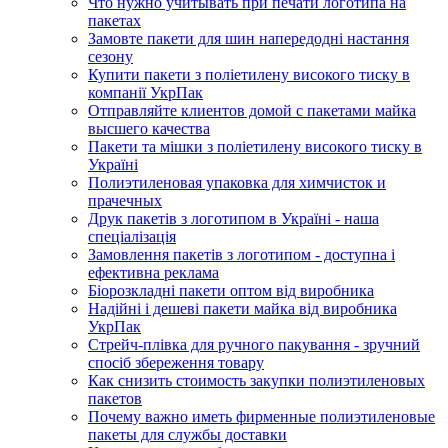
Что нужно учитывать при печати логотипа на
пакетах
Замовте пакети для шин напередодні настання
сезону
Купити пакети з поліетилену високого тиску в
компанії УкрПак
Отправляйте клиентов домой с пакетами майка
высшего качества
Пакети та мішки з поліетилену високого тиску в
Україні
Полиэтиленовая упаковка для химчисток и
прачечных
Друк пакетів з логотипом в Україні - наша
спеціалізація
Замовлення пакетів з логотипом - доступна і
ефективна реклама
Біорозкладні пакети оптом від виробника
Надійні і дешеві пакети майка від виробника
УкрПак
Стрейч-плівка для ручного пакування - зручний
спосіб збереження товару
Как снизить стоимость закупки полиэтиленовых
пакетов
Почему важно иметь фирменные полиэтиленовые
пакеты для службы доставки