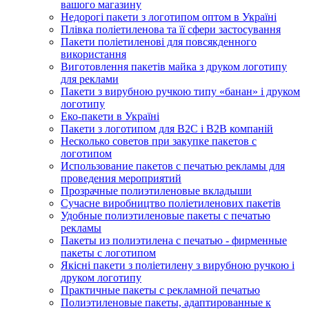
вашого магазину
Недорогі пакети з логотипом оптом в Україні
Плівка поліетиленова та її сфери застосування
Пакети поліетиленові для повсякденного
використання
Виготовлення пакетів майка з друком логотипу
для реклами
Пакети з вирубною ручкою типу «банан» і друком
логотипу
Еко-пакети в Україні
Пакети з логотипом для B2C і B2B компаній
Несколько советов при закупке пакетов с
логотипом
Использование пакетов с печатью рекламы для
проведения мероприятий
Прозрачные полиэтиленовые вкладыши
Сучасне виробництво поліетиленових пакетів
Удобные полиэтиленовые пакеты с печатью
рекламы
Пакеты из полиэтилена с печатью - фирменные
пакеты с логотипом
Якісні пакети з поліетилену з вирубною ручкою і
друком логотипу
Практичные пакеты с рекламной печатью
Полиэтиленовые пакеты, адаптированные к