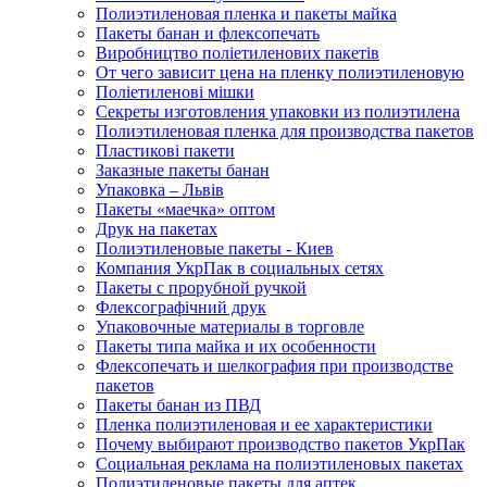
Полиэтиленовая пленка и пакеты майка
Пакеты банан и флексопечать
Виробництво поліетиленових пакетів
От чего зависит цена на пленку полиэтиленовую
Поліетиленові мішки
Секреты изготовления упаковки из полиэтилена
Полиэтиленовая пленка для производства пакетов
Пластикові пакети
Заказные пакеты банан
Упаковка – Львів
Пакеты «маечка» оптом
Друк на пакетах
Полиэтиленовые пакеты - Киев
Компания УкрПак в социальных сетях
Пакеты с прорубной ручкой
Флексографічний друк
Упаковочные материалы в торговле
Пакеты типа майка и их особенности
Флексопечать и шелкография при производстве
пакетов
Пакеты банан из ПВД
Пленка полиэтиленовая и ее характеристики
Почему выбирают производство пакетов УкрПак
Социальная реклама на полиэтиленовых пакетах
Полиэтиленовые пакеты для аптек