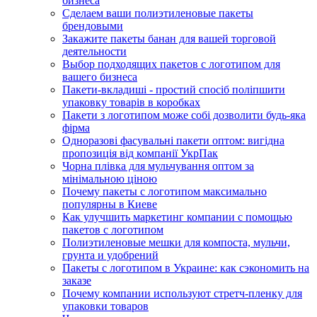
бизнеса
Сделаем ваши полиэтиленовые пакеты
брендовыми
Закажите пакеты банан для вашей торговой
деятельности
Выбор подходящих пакетов с логотипом для
вашего бизнеса
Пакети-вкладиші - простий спосіб поліпшити
упаковку товарів в коробках
Пакети з логотипом може собі дозволити будь-яка
фірма
Одноразові фасувальні пакети оптом: вигідна
пропозиція від компанії УкрПак
Чорна плівка для мульчування оптом за
мінімальною ціною
Почему пакеты с логотипом максимально
популярны в Киеве
Как улучшить маркетинг компании с помощью
пакетов с логотипом
Полиэтиленовые мешки для компоста, мульчи,
грунта и удобрений
Пакеты с логотипом в Украине: как сэкономить на
заказе
Почему компании используют стретч-пленку для
упаковки товаров