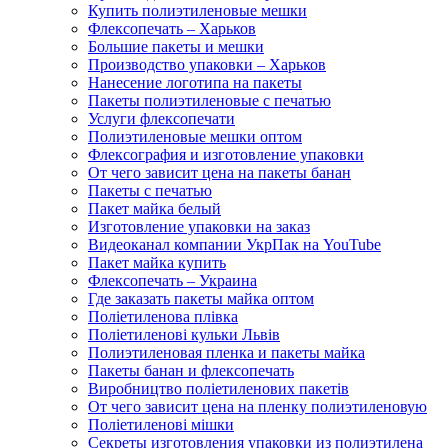
Купить полиэтиленовые мешки
Флексопечать – Харьков
Большие пакеты и мешки
Производство упаковки – Харьков
Нанесение логотипа на пакеты
Пакеты полиэтиленовые с печатью
Услуги флексопечати
Полиэтиленовые мешки оптом
Флексография и изготовление упаковки
От чего зависит цена на пакеты банан
Пакеты с печатью
Пакет майка белый
Изготовление упаковки на заказ
Видеоканал компании УкрПак на YouTube
Пакет майка купить
Флексопечать – Украина
Где заказать пакеты майка оптом
Поліетиленова плівка
Поліетиленові кульки Львів
Полиэтиленовая пленка и пакеты майка
Пакеты банан и флексопечать
Виробництво поліетиленових пакетів
От чего зависит цена на пленку полиэтиленовую
Поліетиленові мішки
Секреты изготовления упаковки из полиэтилена