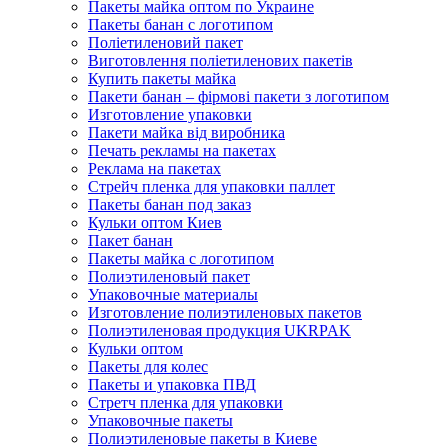
Пакеты майка оптом по Украине
Пакеты банан с логотипом
Поліетиленовий пакет
Виготовлення поліетиленових пакетів
Купить пакеты майка
Пакети банан – фірмові пакети з логотипом
Изготовление упаковки
Пакети майка від виробника
Печать рекламы на пакетах
Реклама на пакетах
Стрейч пленка для упаковки паллет
Пакеты банан под заказ
Кульки оптом Киев
Пакет банан
Пакеты майка с логотипом
Полиэтиленовый пакет
Упаковочные материалы
Изготовление полиэтиленовых пакетов
Полиэтиленовая продукция UKRPAK
Кульки оптом
Пакеты для колес
Пакеты и упаковка ПВД
Стретч пленка для упаковки
Упаковочные пакеты
Полиэтиленовые пакеты в Киеве