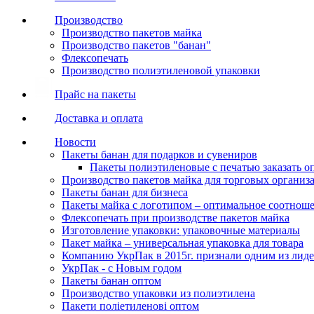
Производство
Производство пакетов майка
Производство пакетов "банан"
Флексопечать
Производство полиэтиленовой упаковки
Прайс на пакеты
Доставка и оплата
Новости
Пакеты банан для подарков и сувениров
Пакеты полиэтиленовые с печатью заказать о
Производство пакетов майка для торговых организ
Пакеты банан для бизнеса
Пакеты майка с логотипом – оптимальное соотноше
Флексопечать при производстве пакетов майка
Изготовление упаковки: упаковочные материалы
Пакет майка – универсальная упаковка для товара
Компанию УкрПак в 2015г. признали одним из лид
УкрПак - с Новым годом
Пакеты банан оптом
Производство упаковки из полиэтилена
Пакети поліетиленові оптом