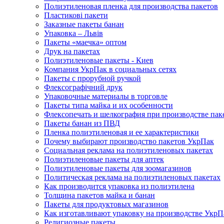
Полиэтиленовая пленка для производства пакетов
Пластикові пакети
Заказные пакеты банан
Упаковка – Львів
Пакеты «маечка» оптом
Друк на пакетах
Полиэтиленовые пакеты - Киев
Компания УкрПак в социальных сетях
Пакеты с прорубной ручкой
Флексографічний друк
Упаковочные материалы в торговле
Пакеты типа майка и их особенности
Флексопечать и шелкография при производстве пак
Пакеты банан из ПВД
Пленка полиэтиленовая и ее характеристики
Почему выбирают производство пакетов УкрПак
Социальная реклама на полиэтиленовых пакетах
Полиэтиленовые пакеты для аптек
Полиэтиленовые пакеты для зоомагазинов
Политическая реклама на полиэтиленовых пакетах
Как производится упаковка из полиэтилена
Толщина пакетов майка и банан
Пакеты для продуктовых магазинов
Как изготавливают упаковку на производстве УкрП
Религиозные пакеты