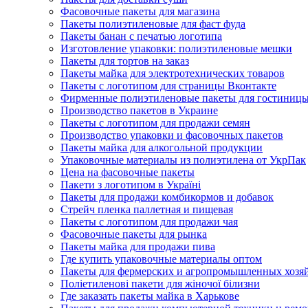
Фасовочные пакеты для магазина
Пакеты полиэтиленовые для фаст фуда
Пакеты банан с печатью логотипа
Изготовление упаковки: полиэтиленовые мешки
Пакеты для тортов на заказ
Пакеты майка для электротехнических товаров
Пакеты с логотипом для страницы Вконтакте
Фирменные полиэтиленовые пакеты для гостиниц
Производство пакетов в Украине
Пакеты с логотипом для продажи семян
Производство упаковки и фасовочных пакетов
Пакеты майка для алкогольной продукции
Упаковочные материалы из полиэтилена от УкрПак
Цена на фасовочные пакеты
Пакети з логотипом в Україні
Пакеты для продажи комбикормов и добавок
Стрейч пленка паллетная и пищевая
Пакеты с логотипом для продажи чая
Фасовочные пакеты для рынка
Пакеты майка для продажи пива
Где купить упаковочные материалы оптом
Пакеты для фермерских и агропромышленных хозя
Поліетиленові пакети для жіночої білизни
Где заказать пакеты майка в Харькове