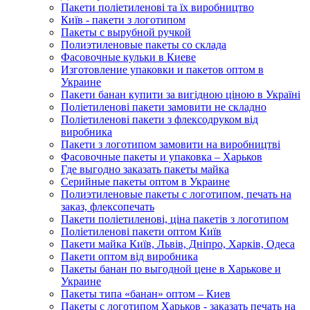
Пакети поліетиленові та їх виробництво
Київ - пакети з логотипом
Пакеты с вырубной ручкой
Полиэтиленовые пакеты со склада
Фасовочные кульки в Киеве
Изготовление упаковки и пакетов оптом в
Украине
Пакети банан купити за вигідною ціною в Україні
Поліетиленові пакети замовити не складно
Поліетиленові пакети з флексодруком від
виробника
Пакети з логотипом замовити на виробництві
Фасовочные пакеты и упаковка – Харьков
Где выгодно заказать пакеты майка
Серийные пакеты оптом в Украине
Полиэтиленовые пакеты с логотипом, печать на
заказ, флексопечать
Пакети поліетиленові, ціна пакетів з логотипом
Поліетиленові пакети оптом Київ
Пакети майка Київ, Львів, Дніпро, Харків, Одеса
Пакети оптом від виробника
Пакеты банан по выгодной цене в Харькове и
Украине
Пакеты типа «банан» оптом – Киев
Пакеты с логотипом Харьков - заказать печать на