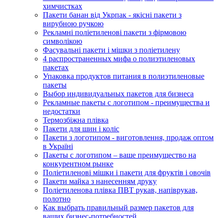
химчистках
Пакети банан від Укрпак - якісні пакети з
вирубною ручкою
Рекламні поліетиленові пакети з фірмовою
символікою
Фасувальні пакети і мішки з поліетилену
4 распространенных мифа о полиэтиленовых
пакетах
Упаковка продуктов питания в полиэтиленовые
пакеты
Выбор индивидуальных пакетов для бизнеса
Рекламные пакеты с логотипом - преимущества и
недостатки
Термозбіжна плівка
Пакети для шин і коліс
Пакети з логотипом - виготовлення, продаж оптом
в Україні
Пакеты с логотипом – ваше преимущество на
конкурентном рынке
Поліетиленові мішки і пакети для фруктів і овочів
Пакети майка з нанесенням друку
Поліетиленова плівка ПВТ рукав, напіврукав,
полотно
Как выбрать правильный размер пакетов для
ваших бизнес-потребностей