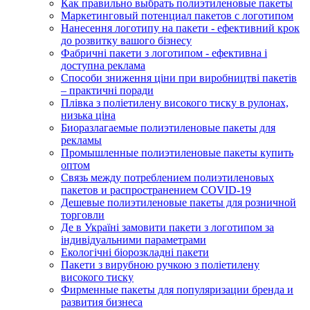
Как правильно выбрать полиэтиленовые пакеты
Маркетинговый потенциал пакетов с логотипом
Нанесення логотипу на пакети - ефективний крок
до розвитку вашого бізнесу
Фабричні пакети з логотипом - ефективна і
доступна реклама
Способи зниження ціни при виробництві пакетів
– практичні поради
Плівка з поліетилену високого тиску в рулонах,
низька ціна
Биоразлагаемые полиэтиленовые пакеты для
рекламы
Промышленные полиэтиленовые пакеты купить
оптом
Связь между потреблением полиэтиленовых
пакетов и распространением COVID-19
Дешевые полиэтиленовые пакеты для розничной
торговли
Де в Україні замовити пакети з логотипом за
індивідуальними параметрами
Екологічні біорозкладні пакети
Пакети з вирубною ручкою з поліетилену
високого тиску
Фирменные пакеты для популяризации бренда и
развития бизнеса