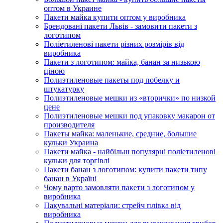
оптом в Украине
Пакети майка купити оптом у виробника
Брендовані пакети Львів - замовити пакети з
логотипом
Поліетиленові пакети різних розмірів від
виробника
Пакети з логотипом: майка, банан за низькою
ціною
Полиэтиленовые пакеты под побелку и
штукатурку
Полиэтиленовые мешки из «вторички» по низкой
цене
Полиэтиленовые мешки под упаковку макарон от
производителя
Пакеты майка: маленькие, средние, большие
кульки Украина
Пакети майка - найбільш популярні поліетиленові
кульки для торгівлі
Пакети банан з логотипом: купити пакети типу
банан в Україні
Чому варто замовляти пакети з логотипом у
виробника
Пакувальні матеріали: стрейч плівка від
виробника