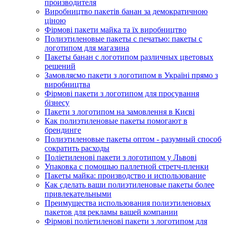
производителя
Виробництво пакетів банан за демократичною
ціною
Фірмові пакети майка та їх виробництво
Полиэтиленовые пакеты с печатью: пакеты с
логотипом для магазина
Пакеты банан с логотипом различных цветовых
решений
Замовляємо пакети з логотипом в Україні прямо з
виробництва
Фірмові пакети з логотипом для просування
бізнесу
Пакети з логотипом на замовлення в Києві
Как полиэтиленовые пакеты помогают в
брендинге
Полиэтиленовые пакеты оптом - разумный способ
сократить расходы
Поліетиленові пакети з логотипом у Львові
Упаковка с помощью паллетной стретч-пленки
Пакеты майка: производство и использование
Как сделать ваши полиэтиленовые пакеты более
привлекательными
Преимущества использования полиэтиленовых
пакетов для рекламы вашей компании
Фірмові поліетиленові пакети з логотипом для