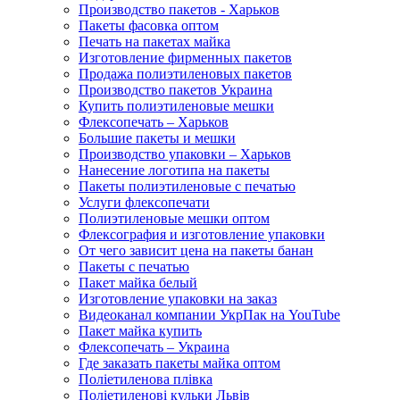
Производство пакетов - Харьков
Пакеты фасовка оптом
Печать на пакетах майка
Изготовление фирменных пакетов
Продажа полиэтиленовых пакетов
Производство пакетов Украина
Купить полиэтиленовые мешки
Флексопечать – Харьков
Большие пакеты и мешки
Производство упаковки – Харьков
Нанесение логотипа на пакеты
Пакеты полиэтиленовые с печатью
Услуги флексопечати
Полиэтиленовые мешки оптом
Флексография и изготовление упаковки
От чего зависит цена на пакеты банан
Пакеты с печатью
Пакет майка белый
Изготовление упаковки на заказ
Видеоканал компании УкрПак на YouTube
Пакет майка купить
Флексопечать – Украина
Где заказать пакеты майка оптом
Поліетиленова плівка
Поліетиленові кульки Львів