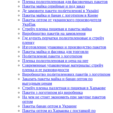
Пленка полиэтиленовая для фасовочных пакетов
Пакеты майка серийные и под заказ
Де замовити пакети поліетиленові в Україні
Пакеты майка и банан с логотипом в Киеве
Пакеты оптом от украинского производителя
УкрПак
Стрейч пленка пищевая и пакеты майка
Виробництво пакетів на замовлення
Где купить перчатки полиэтиленовые и стрейч
пленку
Изготовление упаковки и производство пакетов
Пакеты майка и фасовка для торговли
Поліетиленові пакети з логотипом
Пленка полиэтиленовая и цена на нее
Современные упаковочные материалы: стрейч
пленка и ее разновидности
Виробництво поліетиленових пакетів з логотипом
Заказать пакеты майка и банан оптом по
выгодным ценам
Стрейч пленка паллетная и пищевая в Харькове
Пакети з логотипом від виробника
На чем не стоит экономить при закупке пакетов
оптом
Пакеты банан оптом в Украине
Пакеты оптом из Харькова с поставкой по