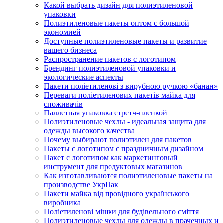
Какой выбрать дизайн для полиэтиленовой
упаковки
Полиэтиленовые пакеты оптом с большой
экономией
Доступные полиэтиленовые пакеты и развитие
вашего бизнеса
Распространение пакетов с логотипом
Брендинг полиэтиленовой упаковки и
экологические аспекты
Пакети поліетиленові з вирубною ручкою «банан»
Переваги поліетиленових пакетів майка для
споживачів
Паллетная упаковка стретч-пленкой
Полиэтиленовые чехлы - идеальная защита для
одежды высокого качества
Почему выбирают полиэтилен для пакетов
Пакеты с логотипом с праздничным дизайном
Пакет с логотипом как маркетинговый
инструмент для продуктовых магазинов
Как изготавливаются полиэтиленовые пакеты на
производстве УкрПак
Пакети майка від провідного українського
виробника
Поліетиленові мішки для будівельного сміття
Полиэтиленовые чехлы для одежды в прачечных и