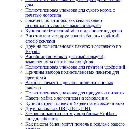
дом
Полиэтиленовая упаковка для сухого корма с
печатью логотипа
Пакеты с логотипом: как максимально
использовать свой рекламный бюджет
Купити поліетиленові мішки для пелет недорого
Виготовлення та друк пакетів банан - надійний
спосіб реклами
Друк на поліетиленових пакетах з доставкою по
Україні
Виробництво мішків для комбікорму під
замовлення за оптимальною ціною
Полиэтиленовая упаковка для грунта и удобрений
Причины выбора полиэтиленовых пакетов для
брендинга
Важные элементы дизайна полиэтиленовых
пакетов
Полиэтиленовая упаковка для продуктов питания
Пакети майка з логотипом на замовлення
Купити стрейч плівку в Україні за низькою ціною
Друк на пакетах ПВТ, ПСТ, ПНТ
Замовити пакети оптом у виробника УкрПак -
вигідне рішення
Как пакеты банан могут помочь в рекламе вашего