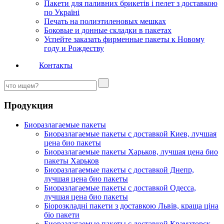
Пакети для паливних брикетів і пелет з доставкою
по Україні
Печать на полиэтиленовых мешках
Боковые и донные складки в пакетах
Успейте заказать фирменные пакеты к Новому
году и Рождеству
Контакты
Продукция
Биоразлагаемые пакеты
Биоразлагаемые пакеты с доставкой Киев, лучшая
цена био пакеты
Биоразлагаемые пакеты Харьков, лучшая цена био
пакеты Харьков
Биоразлагаемые пакеты с доставкой Днепр,
лучшая цена био пакеты
Биоразлагаемые пакеты с доставкой Одесса,
лучшая цена био пакеты
Біорозкладні пакети з доставкою Львів, краща ціна
біо пакети
Биоразлагаемые пакеты с доставкой Краматорск,