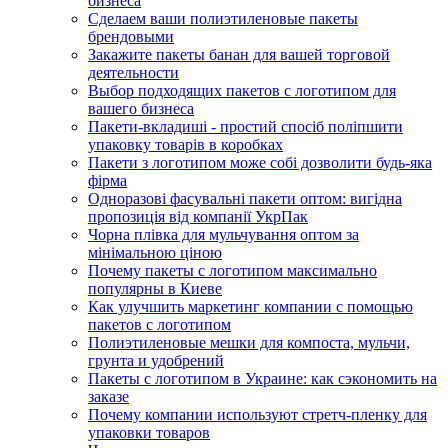
бизнеса
Сделаем ваши полиэтиленовые пакеты
брендовыми
Закажите пакеты банан для вашей торговой
деятельности
Выбор подходящих пакетов с логотипом для
вашего бизнеса
Пакети-вкладиші - простий спосіб поліпшити
упаковку товарів в коробках
Пакети з логотипом може собі дозволити будь-яка
фірма
Одноразові фасувальні пакети оптом: вигідна
пропозиція від компанії УкрПак
Чорна плівка для мульчування оптом за
мінімальною ціною
Почему пакеты с логотипом максимально
популярны в Киеве
Как улучшить маркетинг компании с помощью
пакетов с логотипом
Полиэтиленовые мешки для компоста, мульчи,
грунта и удобрений
Пакеты с логотипом в Украине: как сэкономить на
заказе
Почему компании используют стретч-пленку для
упаковки товаров