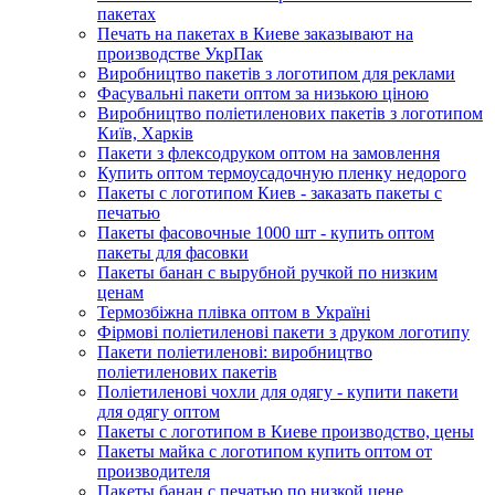
пакетах
Печать на пакетах в Киеве заказывают на
производстве УкрПак
Виробництво пакетів з логотипом для реклами
Фасувальні пакети оптом за низькою ціною
Виробництво поліетиленових пакетів з логотипом
Київ, Харків
Пакети з флексодруком оптом на замовлення
Купить оптом термоусадочную пленку недорого
Пакеты с логотипом Киев - заказать пакеты с
печатью
Пакеты фасовочные 1000 шт - купить оптом
пакеты для фасовки
Пакеты банан с вырубной ручкой по низким
ценам
Термозбіжна плівка оптом в Україні
Фірмові поліетиленові пакети з друком логотипу
Пакети поліетиленові: виробництво
поліетиленових пакетів
Поліетиленові чохли для одягу - купити пакети
для одягу оптом
Пакеты с логотипом в Киеве производство, цены
Пакеты майка с логотипом купить оптом от
производителя
Пакеты банан с печатью по низкой цене