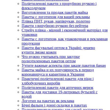
Поліетиленові пакети з прорубною ручкою і
флексодруком
Виготовлення та продаж пакетів майка
Пакеты с логотипом для вашей рекламы
Плівка ПНТ, рукав, напіврукав, полотно
Пакети з вирубною ручкою без рейтера
Стрейч плівка - міцний і економічний матеріал для
упаковки
Пакеты с логотипом, как упаковочная и рекламная
продукция
Пакети фасувальні оптом в Україні: дешево
купити зможе кожен
Что нужно учитывать при закупке
полиэтиленовых пакетов оптом
Учтите важные аспекты при заказе пакетов банан
Пакеты майка и их популярность в период
коронавируса и карантина в Украине
Практичні поліетиленові пакети для піци і
хлібобулочних виробів
Поліетиленові пакети для аптечних мереж
Пакеты для доставки 19-литровых бутылей с
водой
Логотип на пакетах як реклама
Бічні фальци і донні складки в пакетах
Полиэтиленовые пакеты для служб доставки на