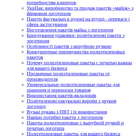
потребностям клиентов
УкрПак: виробництво та продаж пакетів «майок» з
фірмовим логотипом
Пакети фасувальні в рулоні на втулці - переваги і
сфера застосування
Виготовлення пакетів майка з логотипом
Брендування упаковки: поліетиленові пакети з
логотипом
Особливості пакетів з вирубною ручкою
Конкурентные преимущества полиэтиленовых
пакетов
Почему полиэтиленовые пакеты с печатью важны
для вашего бизнеса
Прозрачные полиэтиленовые пакеты от
производителя
Универсальные полиэтиленовые пакеты для
хранения и переноски товаров
Використання пакетів-вкладишів
Поліетиленові пакувальні вироби з друком
логотипу
Вузькі рукава з ПВТ і їх використання
Навіщо потрібні пакети з логотипом
Пакеты полиэтиленовые с вырубной ручкой и
печатью логотипа
Полиэтиленовые пакеты для вашего бизнеса