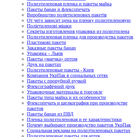
Полиэтиленовая пленка и пакеты майка
Пакеты банан и флексопечать
Виробництво поліетиленових пакетів
От чего зависит цена на пленку полиэтиленовую
Поліетиленові мішки
Секреты изготовления упаковки из полиэтилена
Полиэтиленовая пленка для производства пакетов
Пластикові пакети
Заказные пакеты банан
Упаковка – Львів
Пакеты «маечка» оптом
Друк на пакетах
Полиэтиленовые пакеты - Киев
Компания УкрПак в социальных сетях
Пакеты с прорубной ручкой
Флексографічний друк
Упаковочные материалы в торговле
Пакеты типа майка и их особенности
Флексопечать и шелкография при производстве
пакетов
Пакеты банан из ПВД
Пленка полиэтиленовая и ее характеристики
Почему выбирают производство пакетов УкрПак
Социальная реклама на полиэтиленовых пакетах
Полиэтиленовые пакеты для аптек