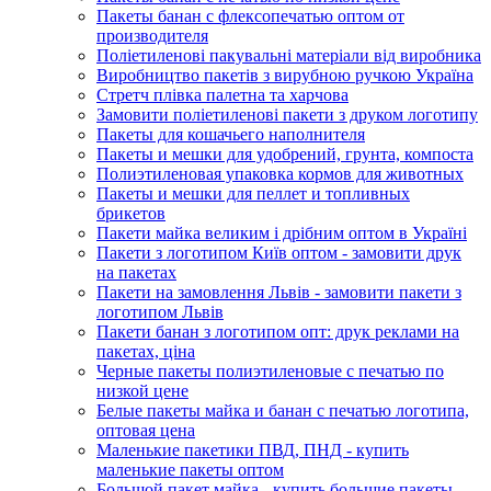
Пакеты банан с флексопечатью оптом от
производителя
Поліетиленові пакувальні матеріали від виробника
Виробництво пакетів з вирубною ручкою Україна
Стретч плівка палетна та харчова
Замовити поліетиленові пакети з друком логотипу
Пакеты для кошачьего наполнителя
Пакеты и мешки для удобрений, грунта, компоста
Полиэтиленовая упаковка кормов для животных
Пакеты и мешки для пеллет и топливных
брикетов
Пакети майка великим і дрібним оптом в Україні
Пакети з логотипом Київ оптом - замовити друк
на пакетах
Пакети на замовлення Львів - замовити пакети з
логотипом Львів
Пакети банан з логотипом опт: друк реклами на
пакетах, ціна
Черные пакеты полиэтиленовые с печатью по
низкой цене
Белые пакеты майка и банан с печатью логотипа,
оптовая цена
Маленькие пакетики ПВД, ПНД - купить
маленькие пакеты оптом
Большой пакет майка - купить большие пакеты