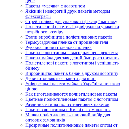
цене
Пакеты «маечка» с логотипом
Якісний і недорогий друк пакетів методом
флексографії
Стрейч плівка для упаковки і фіксації вантажу
Поліетиленові пакети - індивідуальна упаковка
потрібного розміру
Етапи виробництва поліетиленових пакетів
Термоусадочная пленка от производителя
Рукавная полиэтиленовая пленка
Пакеты с логотипом – выгодная цена рекламы
Пакеты майка для заведений быстрого питания
Поліетиленові пакети з логотипом і успішність
бізнесу
Виробництво пакетів банан з друком логотипу
Де виготовляються пакети для шин
Універсальні пакети майка в Україні за низькою
ціною
Как изготавливаются полиэтиленовые пакеты
Цветные полиэтиленовые пакеты с логотипом
Различные типы полиэтиленовых пакетов
Пакети з логотипом в Києві на замовлення
Мішки поліетиленові – широкий вибір для
оптових замовників
Прозрачные полиэтиленовые пакеты оптом от