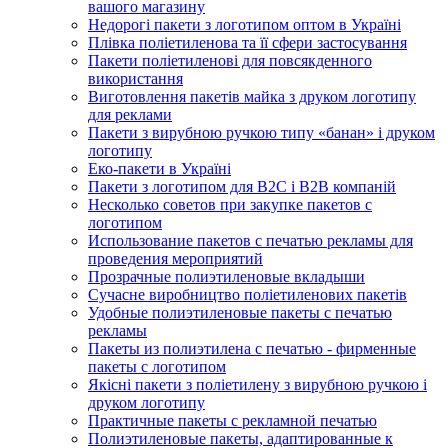
вашого магазину
Недорогі пакети з логотипом оптом в Україні
Плівка поліетиленова та її сфери застосування
Пакети поліетиленові для повсякденного
використання
Виготовлення пакетів майка з друком логотипу
для реклами
Пакети з вирубною ручкою типу «банан» і друком
логотипу
Еко-пакети в Україні
Пакети з логотипом для B2C і B2B компаній
Несколько советов при закупке пакетов с
логотипом
Использование пакетов с печатью рекламы для
проведения мероприятий
Прозрачные полиэтиленовые вкладыши
Сучасне виробництво поліетиленових пакетів
Удобные полиэтиленовые пакеты с печатью
рекламы
Пакеты из полиэтилена с печатью - фирменные
пакеты с логотипом
Якісні пакети з поліетилену з вирубною ручкою і
друком логотипу
Практичные пакеты с рекламной печатью
Полиэтиленовые пакеты, адаптированные к