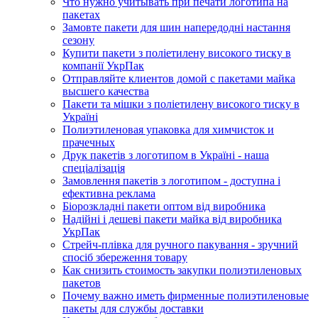
Что нужно учитывать при печати логотипа на
пакетах
Замовте пакети для шин напередодні настання
сезону
Купити пакети з поліетилену високого тиску в
компанії УкрПак
Отправляйте клиентов домой с пакетами майка
высшего качества
Пакети та мішки з поліетилену високого тиску в
Україні
Полиэтиленовая упаковка для химчисток и
прачечных
Друк пакетів з логотипом в Україні - наша
спеціалізація
Замовлення пакетів з логотипом - доступна і
ефективна реклама
Біорозкладні пакети оптом від виробника
Надійні і дешеві пакети майка від виробника
УкрПак
Стрейч-плівка для ручного пакування - зручний
спосіб збереження товару
Как снизить стоимость закупки полиэтиленовых
пакетов
Почему важно иметь фирменные полиэтиленовые
пакеты для службы доставки