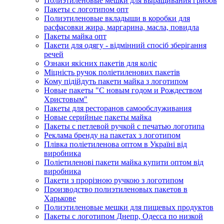
Полиэтиленовые мешки для выращивания грибов
Пакеты с логотипом опт
Полиэтиленовые вкладыши в коробки для
расфасовки жира, маргарина, масла, повидла
Пакеты майка опт
Пакети для одягу - відмінний спосіб зберігання
речей
Ознаки якісних пакетів для коліс
Міцність ручок поліетиленових пакетів
Кому підійдуть пакети майка з логотипом
Новые пакеты "С новым годом и Рождеством
Христовым"
Пакеты для ресторанов самообслуживания
Новые серийные пакеты майка
Пакеты с петлевой ручкой с печатью логотипа
Реклама бренду на пакетах з логотипом
Плівка поліетиленова оптом в Україні від
виробника
Поліетиленові пакети майка купити оптом від
виробника
Пакети з прорізною ручкою з логотипом
Производство полиэтиленовых пакетов в
Харькове
Полиэтиленовые мешки для пищевых продуктов
Пакеты с логотипом Днепр, Одесса по низкой