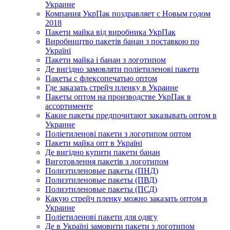
Украине
Компания УкрПак поздравляет с Новым годом
2018
Пакети майка від виробника УкрПак
Виробництво пакетів банан з поставкою по
Україні
Пакети майка і банан з логотипом
Де вигідно замовляти поліетиленові пакети
Пакеты с флексопечатью оптом
Где заказать стрейч пленку в Украине
Пакеты оптом на производстве УкрПак в
ассортименте
Какие пакеты предпочитают заказывать оптом в
Украине
Поліетиленові пакети з логотипом оптом
Пакети майка опт в Україні
Де вигідно купити пакети банан
Виготовлення пакетів з логотипом
Полиэтиленовые пакеты (ПНД)
Полиэтиленовые пакеты (ПВД)
Полиэтиленовые пакеты (ПСД)
Какую стрейч пленку можно заказать оптом в
Украине
Поліетиленові пакети для одягу
Де в Україні замовити пакети з логотипом