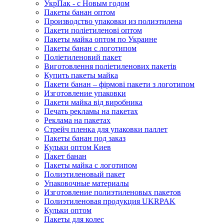
УкрПак - с Новым годом
Пакеты банан оптом
Производство упаковки из полиэтилена
Пакети поліетиленові оптом
Пакеты майка оптом по Украине
Пакеты банан с логотипом
Поліетиленовий пакет
Виготовлення поліетиленових пакетів
Купить пакеты майка
Пакети банан – фірмові пакети з логотипом
Изготовление упаковки
Пакети майка від виробника
Печать рекламы на пакетах
Реклама на пакетах
Стрейч пленка для упаковки паллет
Пакеты банан под заказ
Кульки оптом Киев
Пакет банан
Пакеты майка с логотипом
Полиэтиленовый пакет
Упаковочные материалы
Изготовление полиэтиленовых пакетов
Полиэтиленовая продукция UKRPAK
Кульки оптом
Пакеты для колес